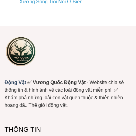
Xương Sống Trôi Nổi Ở Biển
Hệ
Động
ở
Sinh
Vật
Sứa
Không
Thái
Biển
Lửa
có
Biển
Sống
–
bình
Bám
Loài
luận
Đầy
Sứa
ở
Màu
Biển
Sứa
Sắc
Có
–
Nọc
Loài
Độc
Động
Mạnh
Vật
Không
Xương
Sống
Trôi
Nổi
Ở
Biển
Động Vật
✅ Vương Quốc Động Vật
- Website chia sẻ
thông tin & hình ảnh về các loài động vật miễn phí. ✅
Khám phá những loài con vật quen thuộc & thiên nhiên
hoang dã.. Thế giới động vật.
THÔNG TIN