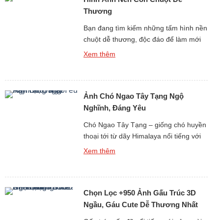
[…]
Thương
Bạn đang tìm kiếm những tấm hình nền
chuột dễ thương, độc đáo để làm mới
giao diện điện thoại hay máy tính? Bộ
Xem thêm
sưu tập hình Ảnh Nền Con Chuột Dễ
Thương, Điện Thoại, PC Miễn Phí Full
HD sẽ mang lại cho bạn kho hình nền
Ảnh Chó Ngao Tây Tạng Ngộ
chất lượng cao với đủ mọi phong […]
Nghĩnh, Đáng Yêu
Chó Ngao Tây Tạng – giống chó huyền
thoại tới từ dãy Himalaya nổi tiếng với
thân hình to lớn, bộ lông dày bồng
Xem thêm
bềnh và thần thái “đại ca vùng núi”. Tuy
nhiên, kế bên vẻ ngoài uy nghi, chó
Ngao cũng có những khoảnh khắc vô
Chọn Lọc +950 Ảnh Gấu Trúc 3D
cùng ngộ nghĩnh, dễ thương khiến bao
[…]
Ngầu, Gáu Cute Dễ Thương Nhất
Cõi Mạng