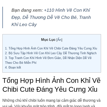
Bạn đang xem:
+110 Hình Vẽ Con Khỉ
Đẹp, Dễ Thương Dễ Vẽ Cho Bé, Tranh
Khỉ Leo Cây
Mục Lục
[
Ẩn
]
1.
Tổng Hợp Hình Ảnh Con Khỉ Vẽ Chibi Cute Đáng Yêu Cưng Xỉu
2.
Bộ Sưu Tập Hình Vẽ Con Khỉ Leo Cây Dễ Thương Tinh Nghịch
3.
Top Tranh Con Khỉ Hình Vẽ Đơn Giản, Dễ Nhận Diện Dễ Vẽ
Theo Cho Bé Miễn Phí
4.
Đoạn kết
Tổng Hợp Hình Ảnh Con Khỉ Vẽ
Chibi Cute Đáng Yêu Cưng Xỉu
Những chú khỉ chibi luôn mang lại cảm giác dễ thương và
vui vẻ. Với khuôn mặt tròn trĩnh, đôi mắt to long lanh và