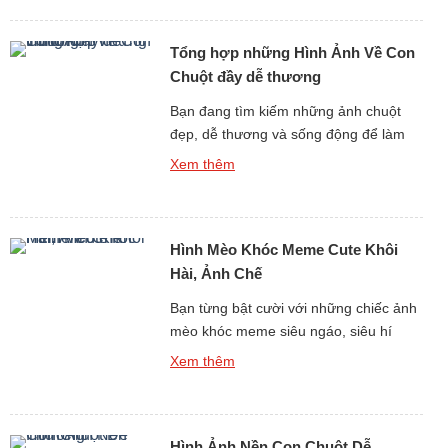
Đông Nam Á và miền nam Trung Quốc.
Khỉ vàng là tên gọi phổ biến dùng để
Tổng hợp những Hình Ảnh Về Con
chỉ một […]
Chuột đầy dễ thương
Bạn đang tìm kiếm những ảnh chuột
đẹp, dễ thương và sống động để làm
hình nền, thiết kế, in ấn hay đơn thuần
Xem thêm
chỉ để ngắm nhìn thư giãn? Bộ sưu tập
hình ảnh về con chuột dưới đây sẽ đưa
bạn bước vào một toàn cầu đáng yêu,
Hình Mèo Khóc Meme Cute Khôi
đa dạng và hết sức […]
Hài, Ảnh Chế
Bạn từng bật cười với những chiếc ảnh
mèo khóc meme siêu ngáo, siêu hí
hước trên mạng chưa? nếu như rồi, thì
Xem thêm
đây chính là bộ sưu tập bạn đang tìm
kiếm! Với Hình Mèo Khóc Meme Cute
Khôi Hài, Ảnh Chế được lựa chọn lọc,
Hình Ảnh Nền Con Chuột Dễ
loạt con mèo khóc meme này sẽ khiến