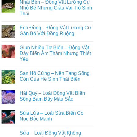
Nhái Bén – Động Vật Lưỡng Cư
Năng
bình
Vật
Tái
luận
Nhỏ Bé Nhưng Giàu Vai Trò Sinh
Lưỡng
ở
Sinh
Cư
Thái
Cóc
Phi
Thích
Nhà
Thường
Nghi
Không
–
Cao
có
Động
Ếch Đồng – Động Vật Lưỡng Cư
Với
bình
Vật
Đời
luận
Gắn Bó Với Đồng Ruộng
Lưỡng
ở
Sống
Cư
Nhái
Trên
Không
Âm
Bén
Tán
có
Thầm
Giun Nhiều Tơ Biển – Động Vật
–
Rừng
bình
Gắn
Động
luận
Đáy Biển Âm Thầm Nhưng Thiết
Bó
Vật
ở
Với
Yếu
Lưỡng
Ếch
Đời
Cư
Đồng
Sống
Không
Nhỏ
–
Con
có
Bé
Động
San Hô Cứng – Nền Tảng Sống
Người
bình
Nhưng
Vật
luận
Còn Của Hệ Sinh Thái Biển
Giàu
Lưỡng
ở
Vai
Cư
Giun
Không
Trò
Gắn
Nhiều
có
Sinh
Bó
Hải Quỳ – Loài Động Vật Biển
Tơ
bình
Thái
Với
Biển
luận
Sống Bám Đầy Màu Sắc
Đồng
–
ở
Ruộng
Động
San
Không
Vật
Hô
có
Sứa Lửa – Loài Sứa Biển Có
Đáy
Cứng
bình
Biển
–
luận
Nọc Độc Mạnh
Âm
Nền
ở
Thầm
Tảng
Hải
Không
Nhưng
Sống
Quỳ
có
Sứa – Loài Động Vật Không
Thiết
Còn
–
bình
Yếu
Của
Loài
luận