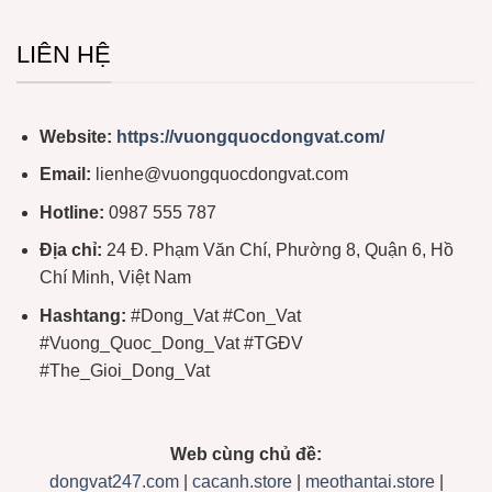
LIÊN HỆ
Website:
https://vuongquocdongvat.com/
Email:
lienhe@vuongquocdongvat.com
Hotline:
0987 555 787
Địa chỉ:
24 Đ. Phạm Văn Chí, Phường 8, Quận 6, Hồ
Chí Minh, Việt Nam
Hashtang:
#Dong_Vat #Con_Vat
#Vuong_Quoc_Dong_Vat #TGĐV
#The_Gioi_Dong_Vat
Web cùng chủ đề:
dongvat247.com
|
cacanh.store
|
meothantai.store
|