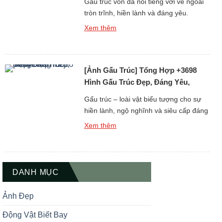
Gấu trúc vốn đã nổi tiếng với vẻ ngoài
tròn trĩnh, hiền lành và đáng yêu.
Nhưng khi được đưa vào thế giới hình
Xem thêm
ảnh 3D sống động, gấu trúc lại càng trở
nên ngầu, dễ thương và thu hút đến
khó cưỡng. Nếu bạn đang tìm kiếm ảnh
[Ảnh Gấu Trúc] Tổng Hợp +3698
gấu trúc 3D đẹp – vừa […]
Hình Gấu Trúc Đẹp, Đáng Yêu,
Meme Hài
Gấu trúc – loài vật biểu tượng cho sự
hiền lành, ngộ nghĩnh và siêu cấp đáng
yêu – từ lâu đã chiếm trọn cảm tình của
Xem thêm
rất nhiều người yêu động vật. Trong bài
viết này, bạn sẽ được khám phá bộ sưu
tập ảnh gấu trúc đẹp, đáng yêu và
meme hài hước, […]
DANH MỤC
Ảnh Đẹp
Động Vật Biết Bay