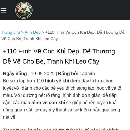
Bỏ
qua
nội
dung
Trang chủ
>
Ảnh Đẹp
>
+110 Hình Vẽ Con Khỉ Đẹp, Dễ Thương Dễ
Vẽ Cho Bé, Tranh Khỉ Leo Cây
+110 Hình Vẽ Con Khỉ Đẹp, Dễ Thương
Dễ Vẽ Cho Bé, Tranh Khỉ Leo Cây
Ngày đăng :
19-09-2025
|
Đăng bởi :
admin
Bộ sưu tập hơn 110
hình vẽ khỉ
dưới đây là lựa chọn
tuyệt vời dành cho các bé yêu thích sáng tạo, học vẽ và tô
màu. Với đường nét rõ ràng, hình ảnh đơn giản, dễ tiếp
cận, các mẫu
hình vẽ con khỉ
sẽ giúp bé rèn luyện khả
năng quan sát, tư duy mỹ thuật và sự kiên nhẫn qua từng
nét vẽ.