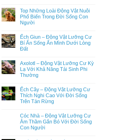
Vật
Bộ
Không
Dưới
Sưu
có
Top Những Loài Động Vật Nuôi
Nước
Tập
bình
Cực
+999
luận
Phổ Biến Trong Đời Sống Con
Đa
Loài
ở
Người
Dạng
Động
Tuyển
Vật
Tập
Không
Biết
+500
có
Bay
Loài
Ếch Giun – Động Vật Lưỡng Cư
bình
Trong
Động
luận
Bí Ẩn Sống Ẩn Mình Dưới Lòng
Tự
Vật
ở
Nhiên
Hoang
Đất
Top
Dã
Những
Trên
Không
Loài
Cạn
có
Động
Axolotl – Động Vật Lưỡng Cư Kỳ
Đầy
bình
Vật
Đủ
luận
Lạ Với Khả Năng Tái Sinh Phi
Nuôi
ở
Nhất
Phổ
Thường
Ếch
Biến
Giun
Trong
Không
–
Đời
có
Động
Ếch Cây – Động Vật Lưỡng Cư
Sống
bình
Vật
Con
luận
Thích Nghi Cao Với Đời Sống
Lưỡng
ở
Người
Cư
Trên Tán Rừng
Axolotl
Bí
–
Ẩn
Không
Động
Sống
có
Vật
Cóc Nhà – Động Vật Lưỡng Cư
Ẩn
bình
Lưỡng
Mình
luận
Âm Thầm Gắn Bó Với Đời Sống
Cư
ở
Dưới
Kỳ
Con Người
Ếch
Lòng
Lạ
Cây
Đất
Với
Không
–
Khả
có
Động