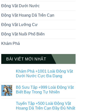
Động Vật Dưới Nước
Động Vật Hoang Dã Trên Cạn
Động Vật Lưỡng Cư
Động Vật Nuôi Phổ Biến
Khám Phá
BÀI VIẾT MỚI NHẤT
Khám Phá +1001 Loài Động Vật
Dưới Nước Cực Đa Dạng
Không
có
Bộ Sưu Tập +999 Loài Động Vật
bình
luận
Biết Bay Trong Tự Nhiên
ở
Khám
Không
Phá
có
Tuyển Tập +500 Loài Động Vật
+1001
bình
Loài
luận
Hoang Dã Trên Cạn Đầy Đủ Nhất
Động
ở