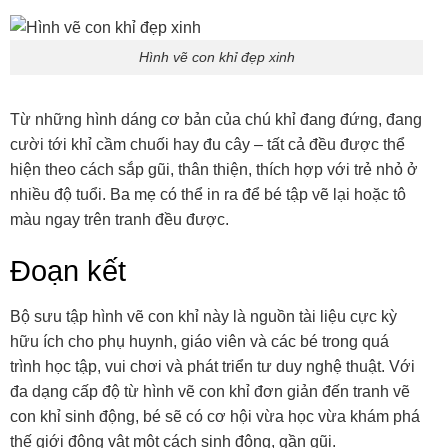
Hình vẽ con khỉ đẹp xinh
Từ những hình dáng cơ bản của chú khỉ đang đứng, đang
cười tới khỉ cầm chuối hay đu cây – tất cả đều được thể
hiện theo cách sắp gũi, thân thiện, thích hợp với trẻ nhỏ ở
nhiều độ tuổi. Ba mẹ có thể in ra để bé tập vẽ lại hoặc tô
màu ngay trên tranh đều được.
Đoạn kết
Bộ sưu tập hình vẽ con khỉ này là nguồn tài liệu cực kỳ
hữu ích cho phụ huynh, giáo viên và các bé trong quá
trình học tập, vui chơi và phát triển tư duy nghệ thuật. Với
đa dạng cấp độ từ hình vẽ con khỉ đơn giản đến tranh vẽ
con khỉ sinh động, bé sẽ có cơ hội vừa học vừa khám phá
thế giới động vật một cách sinh động, gần gũi.