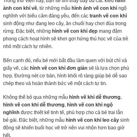
Trong thư viện này, bạn sẽ tìm thấy đầy đủ các kiểu
hình
ảnh con khỉ vẽ
, từ những mẫu
hình ảnh vẽ con khỉ
ngộ
nghĩnh với biểu cảm đáng yêu, đến các
tranh vẽ con khỉ
sinh động như đang leo cây, ăn chuối hay chơi đùa trong
rừng. Đặc biệt, những
hình vẽ con khỉ đẹp
mang đậm
phong cách hoạt hình sẽ khơi gợi hứng thú học vẽ của trẻ
nhỏ một cách tự nhiên.
Bên cạnh đó, nếu bé mới bắt đầu làm quen với bút chì và
giấy vẽ, các
hình vẽ con khỉ đơn giản
sẽ là lựa chọn phù
hợp. Đường nét cơ bản, hình khối rõ ràng giúp bé dễ sao
chép theo và hoàn thành bức vẽ một cách tự tin.
Không thể bỏ qua những mẫu
hình vẽ khỉ dễ thương
,
hình vẽ con khỉ dễ thương
,
hình vẽ con khỉ ngộ
nghĩnh
được thiết kế tinh tế, phù hợp cho cả bé trai lẫn
bé gái. Đặc biệt, những mẫu
hình vẽ con khỉ leo cây
sinh
động sẽ khiến buổi học vẽ trở nên vui nhộn hơn bao giờ
hết.