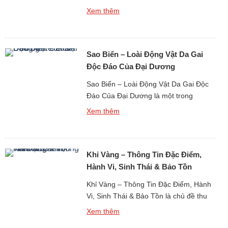
Dương là một sinh vật biển quen thuộc
Xem thêm
với người dân vùng ven biển, đồng thời
cũng là loài khiến nhiều người dè
chừng bởi vẻ ngoài đầy gai nhọn. Chỉ
Sao Biển – Loài Động Vật Da Gai
cần một bước chân sơ ý khi […]
Độc Đáo Của Đại Dương
Sao Biển – Loài Động Vật Da Gai Độc
Đáo Của Đại Dương là một trong
những hình ảnh quen thuộc và mang
Xem thêm
tính biểu tượng nhất khi con người
nhắc đến thế giới sinh vật biển. Với
hình dáng tỏa tròn như những vì sao
Khỉ Vàng – Thông Tin Đặc Điểm,
dưới đáy biển, sao biển không chỉ thu
hút […]
Hành Vi, Sinh Thái & Bảo Tồn
Khỉ Vàng – Thông Tin Đặc Điểm, Hành
Vi, Sinh Thái & Bảo Tồn là chủ đề thu
hút sự quan tâm lớn khi nghiên cứu về
Xem thêm
thế giới động vật linh trưởng tại khu vực