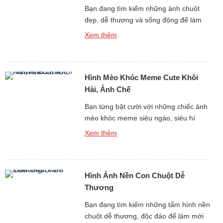
Bạn đang tìm kiếm những ảnh chuột
đẹp, dễ thương và sống động để làm
hình nền, thiết kế, in ấn hay đơn thuần
Xem thêm
chỉ để ngắm nhìn thư giãn? Bộ sưu tập
hình ảnh về con chuột dưới đây sẽ đưa
bạn bước vào một toàn cầu đáng yêu,
Hình Mèo Khóc Meme Cute Khôi
đa dạng và hết sức […]
Hài, Ảnh Chế
Bạn từng bật cười với những chiếc ảnh
mèo khóc meme siêu ngáo, siêu hí
hước trên mạng chưa? nếu như rồi, thì
Xem thêm
đây chính là bộ sưu tập bạn đang tìm
kiếm! Với Hình Mèo Khóc Meme Cute
Khôi Hài, Ảnh Chế được lựa chọn lọc,
Hình Ảnh Nền Con Chuột Dễ
loạt con mèo khóc meme này sẽ khiến
[…]
Thương
Bạn đang tìm kiếm những tấm hình nền
chuột dễ thương, độc đáo để làm mới