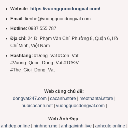
Website:
https://vuongquocdongvat.com/
Email:
lienhe@vuongquocdongvat.com
Hotline:
0987 555 787
Địa chỉ:
24 Đ. Phạm Văn Chí, Phường 8, Quận 6, Hồ
Chí Minh, Việt Nam
Hashtang:
#Dong_Vat #Con_Vat
#Vuong_Quoc_Dong_Vat #TGĐV
#The_Gioi_Dong_Vat
Web cùng chủ đề:
dongvat247.com
|
cacanh.store
|
meothantai.store
|
nuoicacanh.net
|
vuongquocdongvat.com
|
Web Ảnh Đẹp:
anhdep.online
|
hinhnen.me
|
anhgaixinh.live
|
anhcute.online
|