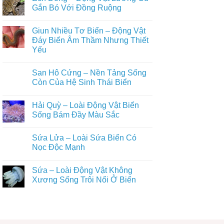
Vật
Đời
luận
Gắn Bó Với Đồng Ruộng
Lưỡng
ở
Sống
Cư
Nhái
Trên
Không
Âm
Bén
Tán
có
Thầm
Giun Nhiều Tơ Biển – Động Vật
–
Rừng
bình
Gắn
Động
luận
Đáy Biển Âm Thầm Nhưng Thiết
Bó
Vật
ở
Với
Yếu
Lưỡng
Ếch
Đời
Cư
Đồng
Sống
Không
Nhỏ
–
Con
có
Bé
Động
San Hô Cứng – Nền Tảng Sống
Người
bình
Nhưng
Vật
luận
Còn Của Hệ Sinh Thái Biển
Giàu
Lưỡng
ở
Vai
Cư
Giun
Không
Trò
Gắn
Nhiều
có
Sinh
Bó
Hải Quỳ – Loài Động Vật Biển
Tơ
bình
Thái
Với
Biển
luận
Sống Bám Đầy Màu Sắc
Đồng
–
ở
Ruộng
Động
San
Không
Vật
Hô
có
Sứa Lửa – Loài Sứa Biển Có
Đáy
Cứng
bình
Biển
–
luận
Nọc Độc Mạnh
Âm
Nền
ở
Thầm
Tảng
Hải
Không
Nhưng
Sống
Quỳ
có
Sứa – Loài Động Vật Không
Thiết
Còn
–
bình
Yếu
Của
Loài
luận
Xương Sống Trôi Nổi Ở Biển
Hệ
Động
ở
Sinh
Vật
Sứa
Không
Thái
Biển
Lửa
có
Biển
Sống
–
bình
Bám
Loài
luận
Đầy
Sứa
ở
Màu
Biển
Sứa