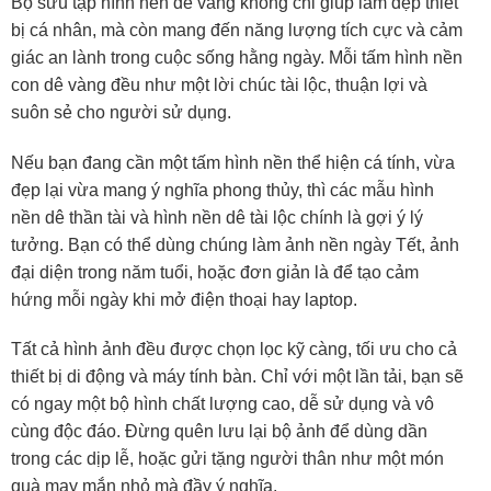
Bộ sưu tập hình nền dê vàng không chỉ giúp làm đẹp thiết
bị cá nhân, mà còn mang đến năng lượng tích cực và cảm
giác an lành trong cuộc sống hằng ngày. Mỗi tấm hình nền
con dê vàng đều như một lời chúc tài lộc, thuận lợi và
suôn sẻ cho người sử dụng.
Nếu bạn đang cần một tấm hình nền thể hiện cá tính, vừa
đẹp lại vừa mang ý nghĩa phong thủy, thì các mẫu hình
nền dê thần tài và hình nền dê tài lộc chính là gợi ý lý
tưởng. Bạn có thể dùng chúng làm ảnh nền ngày Tết, ảnh
đại diện trong năm tuổi, hoặc đơn giản là để tạo cảm
hứng mỗi ngày khi mở điện thoại hay laptop.
Tất cả hình ảnh đều được chọn lọc kỹ càng, tối ưu cho cả
thiết bị di động và máy tính bàn. Chỉ với một lần tải, bạn sẽ
có ngay một bộ hình chất lượng cao, dễ sử dụng và vô
cùng độc đáo. Đừng quên lưu lại bộ ảnh để dùng dần
trong các dịp lễ, hoặc gửi tặng người thân như một món
quà may mắn nhỏ mà đầy ý nghĩa.