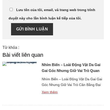
Lưu tên của tôi, email, và trang web trong trình
duyệt này cho lần bình luận kế tiếp của tôi.
GỬI BÌNH LUẬN
Từ khóa :
Bài viết liên quan
Nhím Biển – Loài Động Vật Da Gai
Gai Góc Nhưng Giữ Vai Trò Quan
Trọng
Nhím Biển – Loài Động Vật Da Gai Gai
Góc Nhưng Giữ Vai Trò Cân Bằng Đại
Dương là một sinh vật biển quen thuộc
Xem thêm
với người dân vùng ven biển, đồng thời
cũng là loài khiến nhiều người dè
chừng bởi vẻ ngoài đầy gai nhọn. Chỉ