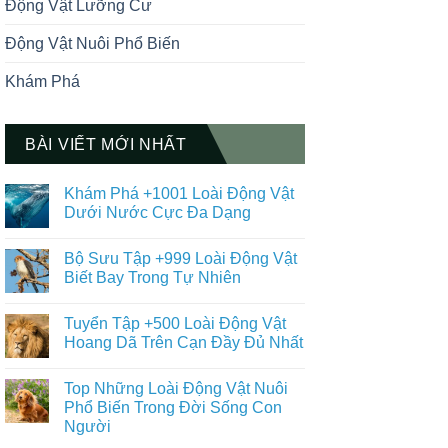
Động Vật Lưỡng Cư
Động Vật Nuôi Phổ Biến
Khám Phá
BÀI VIẾT MỚI NHẤT
Khám Phá +1001 Loài Động Vật
Dưới Nước Cực Đa Dạng
Không
có
Bộ Sưu Tập +999 Loài Động Vật
bình
luận
Biết Bay Trong Tự Nhiên
ở
Khám
Không
Phá
có
Tuyển Tập +500 Loài Động Vật
+1001
bình
Loài
luận
Hoang Dã Trên Cạn Đầy Đủ Nhất
Động
ở
Vật
Bộ
Không
Dưới
Sưu
có
Top Những Loài Động Vật Nuôi
Nước
Tập
bình
Cực
+999
luận
Phổ Biến Trong Đời Sống Con
Đa
Loài
ở
Người
Dạng
Động
Tuyển
Vật
Tập
Không