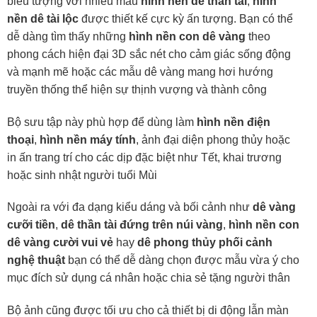
biểu tượng với nhiều mẫu
hình nền dê thần tài
,
hình
nền dê tài lộc
được thiết kế cực kỳ ấn tượng. Bạn có thể
dễ dàng tìm thấy những
hình nền con dê vàng
theo
phong cách hiện đại 3D sắc nét cho cảm giác sống động
và mạnh mẽ hoặc các mẫu dê vàng mang hơi hướng
truyền thống thể hiện sự thịnh vượng và thành công
Bộ sưu tập này phù hợp để dùng làm
hình nền điện
thoại
,
hình nền máy tính
, ảnh đại diện phong thủy hoặc
in ấn trang trí cho các dịp đặc biệt như Tết, khai trương
hoặc sinh nhật người tuổi Mùi
Ngoài ra với đa dạng kiểu dáng và bối cảnh như
dê vàng
cưỡi tiền
,
dê thần tài đứng trên núi vàng
,
hình nền con
dê vàng cười vui vẻ
hay
dê phong thủy phối cảnh
nghệ thuật
bạn có thể dễ dàng chọn được mẫu vừa ý cho
mục đích sử dụng cá nhân hoặc chia sẻ tặng người thân
Bộ ảnh cũng được tối ưu cho cả thiết bị di động lẫn màn