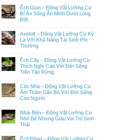
Biết
+500
có
Bay
Loài
Ếch Giun – Động Vật Lưỡng Cư
bình
Trong
Động
luận
Bí Ẩn Sống Ẩn Mình Dưới Lòng
Tự
Vật
ở
Nhiên
Hoang
Đất
Top
Dã
Những
Trên
Không
Loài
Cạn
có
Động
Axolotl – Động Vật Lưỡng Cư Kỳ
Đầy
bình
Vật
Đủ
luận
Lạ Với Khả Năng Tái Sinh Phi
Nuôi
ở
Nhất
Phổ
Thường
Ếch
Biến
Giun
Trong
Không
–
Đời
có
Động
Ếch Cây – Động Vật Lưỡng Cư
Sống
bình
Vật
Con
luận
Thích Nghi Cao Với Đời Sống
Lưỡng
ở
Người
Cư
Trên Tán Rừng
Axolotl
Bí
–
Ẩn
Không
Động
Sống
có
Vật
Cóc Nhà – Động Vật Lưỡng Cư
Ẩn
bình
Lưỡng
Mình
luận
Âm Thầm Gắn Bó Với Đời Sống
Cư
ở
Dưới
Kỳ
Con Người
Ếch
Lòng
Lạ
Cây
Đất
Với
Không
–
Khả
có
Động
Nhái Bén – Động Vật Lưỡng Cư
Năng
bình
Vật
Tái
luận
Nhỏ Bé Nhưng Giàu Vai Trò Sinh
Lưỡng
ở
Sinh
Cư
Thái
Cóc
Phi
Thích
Nhà
Thường
Nghi
Không
–
Cao
có
Động
Ếch Đồng – Động Vật Lưỡng Cư
Với
bình