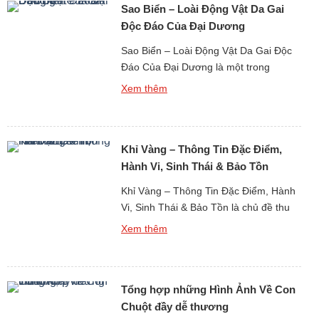
Sao Biển – Loài Động Vật Da Gai
cần một bước chân sơ ý khi […]
Độc Đáo Của Đại Dương
Sao Biển – Loài Động Vật Da Gai Độc
Đáo Của Đại Dương là một trong
những hình ảnh quen thuộc và mang
Xem thêm
tính biểu tượng nhất khi con người
nhắc đến thế giới sinh vật biển. Với
hình dáng tỏa tròn như những vì sao
Khỉ Vàng – Thông Tin Đặc Điểm,
dưới đáy biển, sao biển không chỉ thu
hút […]
Hành Vi, Sinh Thái & Bảo Tồn
Khỉ Vàng – Thông Tin Đặc Điểm, Hành
Vi, Sinh Thái & Bảo Tồn là chủ đề thu
hút sự quan tâm lớn khi nghiên cứu về
Xem thêm
thế giới động vật linh trưởng tại khu vực
Đông Nam Á và miền nam Trung Quốc.
Khỉ vàng là tên gọi phổ biến dùng để
Tổng hợp những Hình Ảnh Về Con
chỉ một […]
Chuột đầy dễ thương