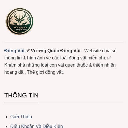
Sắc
Có
–
Nọc
Loài
Độc
Động
Mạnh
Vật
Không
Xương
Sống
Trôi
Nổi
Ở
Biển
Động Vật
✅ Vương Quốc Động Vật
- Website chia sẻ
thông tin & hình ảnh về các loài động vật miễn phí. ✅
Khám phá những loài con vật quen thuộc & thiên nhiên
hoang dã.. Thế giới động vật.
THÔNG TIN
Giới Thiệu
Điều Khoản Và Điều Kiện