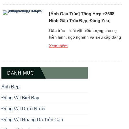
nên ngầu, dễ thương và thu hút đến
khó cưỡng. Nếu bạn đang tìm kiếm ảnh
[Ảnh Gấu Trúc] Tổng Hợp +3698
gấu trúc 3D đẹp – vừa […]
Hình Gấu Trúc Đẹp, Đáng Yêu,
Meme Hài
Gấu trúc – loài vật biểu tượng cho sự
hiền lành, ngộ nghĩnh và siêu cấp đáng
yêu – từ lâu đã chiếm trọn cảm tình của
Xem thêm
rất nhiều người yêu động vật. Trong bài
viết này, bạn sẽ được khám phá bộ sưu
tập ảnh gấu trúc đẹp, đáng yêu và
meme hài hước, […]
DANH MỤC
Ảnh Đẹp
Động Vật Biết Bay
Động Vật Dưới Nước
Động Vật Hoang Dã Trên Cạn