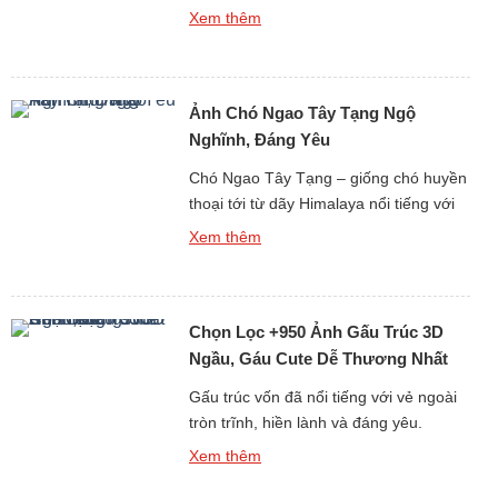
giao diện điện thoại hay máy tính? Bộ
Xem thêm
sưu tập hình Ảnh Nền Con Chuột Dễ
Thương, Điện Thoại, PC Miễn Phí Full
HD sẽ mang lại cho bạn kho hình nền
Ảnh Chó Ngao Tây Tạng Ngộ
chất lượng cao với đủ mọi phong […]
Nghĩnh, Đáng Yêu
Chó Ngao Tây Tạng – giống chó huyền
thoại tới từ dãy Himalaya nổi tiếng với
thân hình to lớn, bộ lông dày bồng
Xem thêm
bềnh và thần thái “đại ca vùng núi”. Tuy
nhiên, kế bên vẻ ngoài uy nghi, chó
Ngao cũng có những khoảnh khắc vô
Chọn Lọc +950 Ảnh Gấu Trúc 3D
cùng ngộ nghĩnh, dễ thương khiến bao
[…]
Ngầu, Gáu Cute Dễ Thương Nhất
Cõi Mạng
Gấu trúc vốn đã nổi tiếng với vẻ ngoài
tròn trĩnh, hiền lành và đáng yêu.
Nhưng khi được đưa vào thế giới hình
Xem thêm
ảnh 3D sống động, gấu trúc lại càng trở