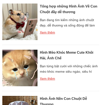
Khỉ vàng là tên gọi phổ biến dùng để
Tổng hợp những Hình Ảnh Về Con
chỉ một […]
Chuột đầy dễ thương
Bạn đang tìm kiếm những ảnh chuột
đẹp, dễ thương và sống động để làm
hình nền, thiết kế, in ấn hay đơn thuần
Xem thêm
chỉ để ngắm nhìn thư giãn? Bộ sưu tập
hình ảnh về con chuột dưới đây sẽ đưa
bạn bước vào một toàn cầu đáng yêu,
Hình Mèo Khóc Meme Cute Khôi
đa dạng và hết sức […]
Hài, Ảnh Chế
Bạn từng bật cười với những chiếc ảnh
mèo khóc meme siêu ngáo, siêu hí
hước trên mạng chưa? nếu như rồi, thì
Xem thêm
đây chính là bộ sưu tập bạn đang tìm
kiếm! Với Hình Mèo Khóc Meme Cute
Khôi Hài, Ảnh Chế được lựa chọn lọc,
Hình Ảnh Nền Con Chuột Dễ
loạt con mèo khóc meme này sẽ khiến
[…]
Thương