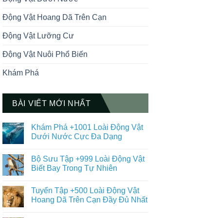
Động Vật Hoang Dã Trên Cạn
Động Vật Lưỡng Cư
Động Vật Nuôi Phổ Biến
Khám Phá
BÀI VIẾT MỚI NHẤT
Khám Phá +1001 Loài Động Vật
Dưới Nước Cực Đa Dạng
Không
có
Bộ Sưu Tập +999 Loài Động Vật
bình
luận
Biết Bay Trong Tự Nhiên
ở
Khám
Không
Phá
có
Tuyển Tập +500 Loài Động Vật
+1001
bình
Loài
luận
Hoang Dã Trên Cạn Đầy Đủ Nhất
Động
ở
Vật
Bộ
Không
Dưới
Sưu
có