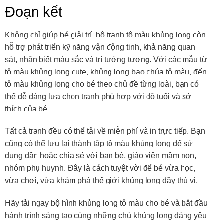
Đoạn kết
Không chỉ giúp bé giải trí, bộ tranh tô màu khủng long còn
hỗ trợ phát triển kỹ năng vận động tinh, khả năng quan
sát, nhận biết màu sắc và trí tưởng tượng. Với các mẫu từ
tô màu khủng long cute, khủng long bạo chúa tô màu, đến
tô màu khủng long cho bé theo chủ đề từng loài, bạn có
thể dễ dàng lựa chọn tranh phù hợp với độ tuổi và sở
thích của bé.
Tất cả tranh đều có thể tải về miễn phí và in trực tiếp. Bạn
cũng có thể lưu lại thành tập tô màu khủng long để sử
dụng dần hoặc chia sẻ với bạn bè, giáo viên mầm non,
nhóm phụ huynh. Đây là cách tuyệt vời để bé vừa học,
vừa chơi, vừa khám phá thế giới khủng long đầy thú vị.
Hãy tải ngay bộ hình khủng long tô màu cho bé và bắt đầu
hành trình sáng tạo cùng những chú khủng long đáng yêu