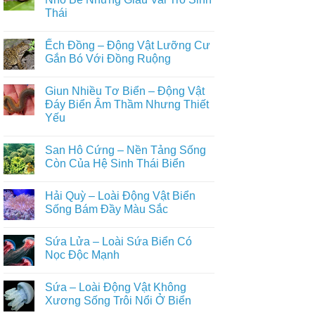
ở
Sinh
Cư
Thái
Cóc
Phi
Thích
Nhà
Thường
Nghi
Không
–
Cao
có
Động
Ếch Đồng – Động Vật Lưỡng Cư
Với
bình
Vật
Đời
luận
Gắn Bó Với Đồng Ruộng
Lưỡng
ở
Sống
Cư
Nhái
Trên
Không
Âm
Bén
Tán
có
Thầm
Giun Nhiều Tơ Biển – Động Vật
–
Rừng
bình
Gắn
Động
luận
Đáy Biển Âm Thầm Nhưng Thiết
Bó
Vật
ở
Với
Yếu
Lưỡng
Ếch
Đời
Cư
Đồng
Sống
Không
Nhỏ
–
Con
có
Bé
Động
San Hô Cứng – Nền Tảng Sống
Người
bình
Nhưng
Vật
luận
Còn Của Hệ Sinh Thái Biển
Giàu
Lưỡng
ở
Vai
Cư
Giun
Không
Trò
Gắn
Nhiều
có
Sinh
Bó
Hải Quỳ – Loài Động Vật Biển
Tơ
bình
Thái
Với
Biển
luận
Sống Bám Đầy Màu Sắc
Đồng
–
ở
Ruộng
Động
San
Không
Vật
Hô
có
Sứa Lửa – Loài Sứa Biển Có
Đáy
Cứng
bình
Biển
–
luận
Nọc Độc Mạnh
Âm
Nền
ở
Thầm
Tảng
Hải
Không
Nhưng
Sống
Quỳ
có
Sứa – Loài Động Vật Không
Thiết
Còn
–
bình
Yếu
Của
Loài
luận
Xương Sống Trôi Nổi Ở Biển
Hệ
Động
ở
Sinh
Vật
Sứa
Không