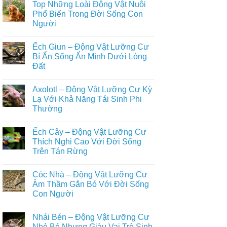
Top Những Loài Động Vật Nuôi
Nước
Tập
bình
Cực
+999
luận
Phổ Biến Trong Đời Sống Con
Đa
Loài
ở
Người
Dạng
Động
Tuyển
Vật
Tập
Không
Biết
+500
có
Bay
Loài
Ếch Giun – Động Vật Lưỡng Cư
bình
Trong
Động
luận
Bí Ẩn Sống Ẩn Mình Dưới Lòng
Tự
Vật
ở
Nhiên
Hoang
Đất
Top
Dã
Những
Trên
Không
Loài
Cạn
có
Động
Axolotl – Động Vật Lưỡng Cư Kỳ
Đầy
bình
Vật
Đủ
luận
Lạ Với Khả Năng Tái Sinh Phi
Nuôi
ở
Nhất
Phổ
Thường
Ếch
Biến
Giun
Trong
Không
–
Đời
có
Động
Ếch Cây – Động Vật Lưỡng Cư
Sống
bình
Vật
Con
luận
Thích Nghi Cao Với Đời Sống
Lưỡng
ở
Người
Cư
Trên Tán Rừng
Axolotl
Bí
–
Ẩn
Không
Động
Sống
có
Vật
Cóc Nhà – Động Vật Lưỡng Cư
Ẩn
bình
Lưỡng
Mình
luận
Âm Thầm Gắn Bó Với Đời Sống
Cư
ở
Dưới
Kỳ
Con Người
Ếch
Lòng
Lạ
Cây
Đất
Với
Không
–
Khả
có
Động
Nhái Bén – Động Vật Lưỡng Cư
Năng
bình
Vật
Tái
luận
Nhỏ Bé Nhưng Giàu Vai Trò Sinh
Lưỡng