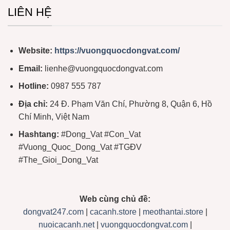
LIÊN HỆ
Website:
https://vuongquocdongvat.com/
Email:
lienhe@vuongquocdongvat.com
Hotline:
0987 555 787
Địa chỉ:
24 Đ. Phạm Văn Chí, Phường 8, Quận 6, Hồ
Chí Minh, Việt Nam
Hashtang:
#Dong_Vat #Con_Vat
#Vuong_Quoc_Dong_Vat #TGĐV
#The_Gioi_Dong_Vat
Web cùng chủ đề:
dongvat247.com
|
cacanh.store
|
meothantai.store
|
nuoicacanh.net
|
vuongquocdongvat.com
|