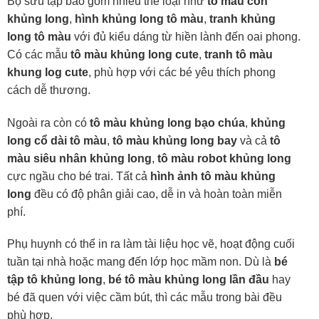
Bộ sưu tập bao gồm nhiều thể loại như
tô màu con
khủng long
,
hình khủng long tô màu
,
tranh khủng
long tô màu
với đủ kiểu dáng từ hiền lành đến oai phong.
Có các mẫu
tô màu khủng long cute
,
tranh tô màu
khung log cute
, phù hợp với các bé yêu thích phong
cách dễ thương.
Ngoài ra còn có
tô màu khủng long bạo chúa
,
khủng
long cổ dài tô màu
,
tô màu khủng long bay
và cả
tô
màu siêu nhân khủng long
,
tô màu robot khủng long
cực ngầu cho bé trai. Tất cả
hình ảnh tô màu khủng
long
đều có độ phân giải cao, dễ in và hoàn toàn miễn
phí.
Phụ huynh có thể in ra làm tài liệu học vẽ, hoạt động cuối
tuần tại nhà hoặc mang đến lớp học mầm non. Dù là
bé
tập tô khủng long
,
bé tô màu khủng long lần đầu
hay
bé đã quen với việc cầm bút, thì các mẫu trong bài đều
phù hợp.