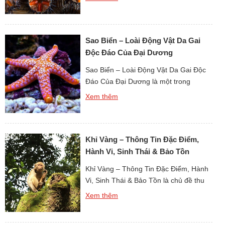
với người dân vùng ven biển, đồng thời
cũng là loài khiến nhiều người dè
chừng bởi vẻ ngoài đầy gai nhọn. Chỉ
Sao Biển – Loài Động Vật Da Gai
cần một bước chân sơ ý khi […]
Độc Đáo Của Đại Dương
Sao Biển – Loài Động Vật Da Gai Độc
Đáo Của Đại Dương là một trong
những hình ảnh quen thuộc và mang
Xem thêm
tính biểu tượng nhất khi con người
nhắc đến thế giới sinh vật biển. Với
hình dáng tỏa tròn như những vì sao
Khỉ Vàng – Thông Tin Đặc Điểm,
dưới đáy biển, sao biển không chỉ thu
hút […]
Hành Vi, Sinh Thái & Bảo Tồn
Khỉ Vàng – Thông Tin Đặc Điểm, Hành
Vi, Sinh Thái & Bảo Tồn là chủ đề thu
hút sự quan tâm lớn khi nghiên cứu về
Xem thêm
thế giới động vật linh trưởng tại khu vực
Đông Nam Á và miền nam Trung Quốc.