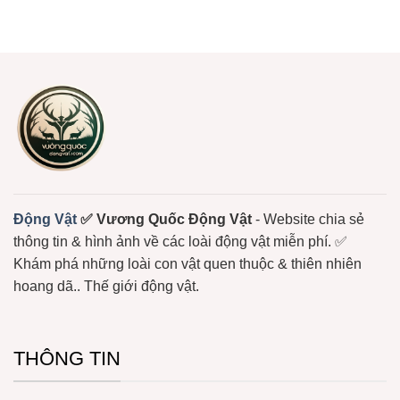
Thái
Biển
Lửa
có
Biển
Sống
–
bình
Bám
Loài
luận
Đầy
Sứa
ở
Màu
Biển
Sứa
Sắc
Có
–
Nọc
Loài
Độc
Động
Mạnh
Vật
Không
Xương
Sống
Trôi
Nổi
Ở
Biển
Động Vật
✅ Vương Quốc Động Vật
- Website chia sẻ
thông tin & hình ảnh về các loài động vật miễn phí. ✅
Khám phá những loài con vật quen thuộc & thiên nhiên
hoang dã.. Thế giới động vật.
THÔNG TIN