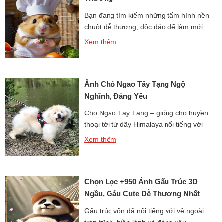
Bạn đang tìm kiếm những tấm hình nền
chuột dễ thương, độc đáo để làm mới
giao diện điện thoại hay máy tính? Bộ
Xem thêm
sưu tập hình Ảnh Nền Con Chuột Dễ
Thương, Điện Thoại, PC Miễn Phí Full
HD sẽ mang lại cho bạn kho hình nền
Ảnh Chó Ngao Tây Tạng Ngộ
chất lượng cao với đủ mọi phong […]
Nghĩnh, Đáng Yêu
Chó Ngao Tây Tạng – giống chó huyền
thoại tới từ dãy Himalaya nổi tiếng với
thân hình to lớn, bộ lông dày bồng
Xem thêm
bềnh và thần thái “đại ca vùng núi”. Tuy
nhiên, kế bên vẻ ngoài uy nghi, chó
Ngao cũng có những khoảnh khắc vô
Chọn Lọc +950 Ảnh Gấu Trúc 3D
cùng ngộ nghĩnh, dễ thương khiến bao
[…]
Ngầu, Gáu Cute Dễ Thương Nhất
Cõi Mạng
Gấu trúc vốn đã nổi tiếng với vẻ ngoài