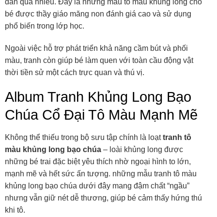
dẫn quá nhiều. Đây là những mẫu tô màu khủng long cho
bé được thầy giáo măng non đánh giá cao và sử dụng
phổ biến trong lớp học.
Ngoài việc hỗ trợ phát triển khả năng cầm bút và phối
màu, tranh còn giúp bé làm quen với toàn cầu động vật
thời tiền sử một cách trực quan và thú vị.
Album Tranh Khủng Long Bạo
Chúa Cổ Đại Tô Màu Mạnh Mẽ
Không thể thiếu trong bộ sưu tập chính là loạt
tranh tô
màu khủng long bạo chúa
– loài khủng long được
những bé trai đặc biệt yêu thích nhờ ngoại hình to lớn,
mạnh mẽ và hết sức ấn tượng. những mẫu tranh tô màu
khủng long bạo chúa dưới đây mang đậm chất “ngầu”
nhưng vẫn giữ nét dễ thương, giúp bé cảm thấy hứng thú
khi tô.