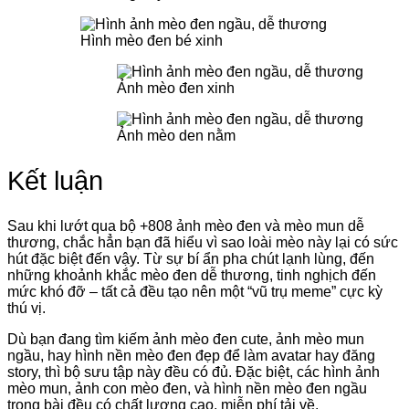
Hình mèo đen bé xinh
Ảnh mèo đen xinh
Ảnh mèo den nằm
Kết luận
Sau khi lướt qua bộ +808 ảnh mèo đen và mèo mun dễ
thương, chắc hẳn bạn đã hiểu vì sao loài mèo này lại có sức
hút đặc biệt đến vậy. Từ sự bí ẩn pha chút lạnh lùng, đến
những khoảnh khắc mèo đen dễ thương, tinh nghịch đến
mức khó đỡ – tất cả đều tạo nên một “vũ trụ meme” cực kỳ
thú vị.
Dù bạn đang tìm kiếm ảnh mèo đen cute, ảnh mèo mun
ngầu, hay hình nền mèo đen đẹp để làm avatar hay đăng
story, thì bộ sưu tập này đều có đủ. Đặc biệt, các hình ảnh
mèo mun, ảnh con mèo đen, và hình nền mèo đen ngầu
trong bài đều có chất lượng cao, miễn phí tải về.