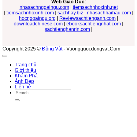
Web Giáo Dục:
nhasachngoaingu.com
|
tiemsachnhoxinh.net
|
tiemsachnhoxinh.com
|
sachhay.biz
|
nhasachhaihau.com
|
hocngoaingu.org
|
Reviewsachtienganh.com
|
downloadchinese.com
|
ebooksachtiengnhat.com
|
sachtienghanrin.com
|
Copyright 2025 ©
Động Vật
- Vuongquocdongvat.Com
Trang chủ
Giới thiệu
Khám Phá
Ảnh Đẹp
Liên hệ