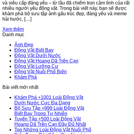
và siêu cấp đáng yêu – từ lâu đã chiếm trọn cảm tình của rất
nhiều người yêu động vật. Trong bài viết này, bạn sẽ được
khám phá bộ sưu tập ảnh gấu trúc đẹp, đáng yêu và meme
hài hước, […]
Xem thêm
Danh mục
Ảnh Đẹp
Động Vật Biết Bay
Động Vật Dưới Nước
Động Vật Hoang Dã Trên Cạn
Động Vật Lưỡng Cư
Động Vật Nuôi Phổ Biến
Khám Phá
Bài viết mới nhất
Khám Phá +1001 Loài Động Vật
Không
Dưới Nước Cực Đa Dạng
có
Bộ Sưu Tập +999 Loài Động Vật
Không
bình
Biết Bay Trong Tự Nhiên
có
luận
Tuyển Tập +500 Loài Động Vật
ở
bình
Không
Hoang Dã Trên Cạn Đầy Đủ Nhất
Khám
luận
có
Top Những Loài Động Vật Nuôi Phổ