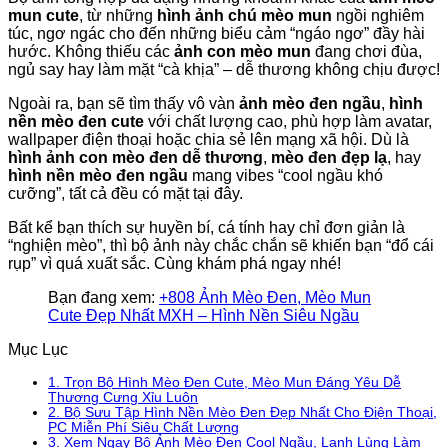
mun cute
, từ những
hình ảnh chú mèo mun
ngồi nghiêm
túc, ngơ ngác cho đến những biểu cảm “ngáo ngơ” đầy hài
hước. Không thiếu các
ảnh con mèo mun
đang chơi đùa,
ngủ say hay làm mặt “cà khịa” – dễ thương không chịu được!
Ngoài ra, bạn sẽ tìm thấy vô vàn
ảnh mèo đen ngầu
,
hình
nền mèo đen cute
với chất lượng cao, phù hợp làm avatar,
wallpaper điện thoại hoặc chia sẻ lên mạng xã hội. Dù là
hình ảnh con mèo đen dễ thương
,
mèo đen đẹp lạ
, hay
hình nền mèo đen ngầu
mang vibes “cool ngầu khó
cưỡng”, tất cả đều có mặt tại đây.
Bất kể bạn thích sự huyền bí, cá tính hay chỉ đơn giản là
“nghiện mèo”, thì bộ ảnh này chắc chắn sẽ khiến bạn “đổ cái
rụp” vì quá xuất sắc. Cùng khám phá ngay nhé!
Bạn đang xem:
+808 Ảnh Mèo Đen, Mèo Mun
Cute Đẹp Nhất MXH – Hình Nền Siêu Ngầu
Mục Lục
1.
Trọn Bộ Hình Mèo Đen Cute, Mèo Mun Đáng Yêu Dễ
Thương Cưng Xỉu Luôn
2.
Bộ Sưu Tập Hình Nền Mèo Đen Đẹp Nhất Cho Điện Thoại,
PC Miễn Phí Siêu Chất Lượng
3.
Xem Ngay Bộ Ảnh Mèo Đen Cool Ngầu, Lạnh Lùng Làm