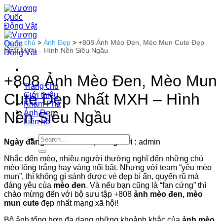
Bỏ
qua
nội
dung
Trang chủ
>
Ảnh Đẹp
>
+808 Ảnh Mèo Đen, Mèo Mun Cute Đẹp
Nhất MXH – Hình Nền Siêu Ngầu
+808 Ảnh Mèo Đen, Mèo Mun
Trang chủ
Cute Đẹp Nhất MXH – Hình
Giới thiệu
Khám Phá
Ảnh Đẹp
Nền Siêu Ngầu
Liên hệ
Ngày đăng :
03-09-2025
|
Đăng bởi :
admin
Nhắc đến mèo, nhiều người thường nghĩ đến những chú
mèo lông trắng hay vàng nổi bật. Nhưng với team “yêu mèo
mun”, thì không gì sánh được vẻ đẹp bí ẩn, quyến rũ mà
đáng yêu của
mèo đen
. Và nếu bạn cũng là “fan cứng” thì
chào mừng đến với bộ sưu tập +808
ảnh mèo đen, mèo
mun cute
đẹp nhất mạng xã hội!
Bộ ảnh tổng hợp đa dạng những khoảnh khắc của
ảnh mèo