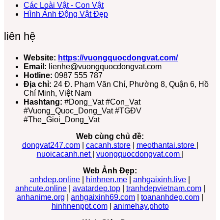
Các Loài Vật - Con Vật
Hình Ảnh Động Vật Đẹp
liên hệ
Website:
https://vuongquocdongvat.com/
Email:
lienhe@vuongquocdongvat.com
Hotline:
0987 555 787
Địa chỉ:
24 Đ. Phạm Văn Chí, Phường 8, Quận 6, Hồ
Chí Minh, Việt Nam
Hashtang:
#Dong_Vat #Con_Vat
#Vuong_Quoc_Dong_Vat #TGĐV
#The_Gioi_Dong_Vat
Web cùng chủ đề:
dongvat247.com
|
cacanh.store
|
meothantai.store
|
nuoicacanh.net
|
vuongquocdongvat.com
|
Web Ảnh Đẹp:
anhdep.online
|
hinhnen.me
|
anhgaixinh.live
|
anhcute.online
|
avatardep.top
|
tranhdepvietnam.com
|
anhanime.org
|
anhgaixinh69.com
|
toananhdep.com
|
hinhnenppt.com
|
animehay.photo