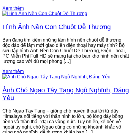
Xem thêm
Hình Ảnh Nền Con Chuột Dễ Thương
Bạn đang tìm kiếm những tấm hình nền chuột dễ thương,
độc đáo để làm mới giao diện điện thoại hay máy tính? Bộ
sưu tập hình Ảnh Nền Con Chuột Dễ Thương, Điện Thoại,
PC Miễn Phí Full HD sẽ mang lại cho bạn kho hình nền chất
lượng cao với đủ mọi phong […]
Xem thêm
Ảnh Chó Ngao Tây Tạng Ngộ Nghĩnh, Đáng
Yêu
Chó Ngao Tây Tạng – giống chó huyền thoại tới từ dãy
Himalaya nổi tiếng với thân hình to lớn, bộ lông dày bồng
bềnh và thần thái “đại ca vùng núi”. Tuy nhiên, kế bên vẻ
ngoài uy nghi, chó Ngao cũng có những khoảnh khắc vô
cùng ngộ nghĩnh, dễ thương khiến bao […]