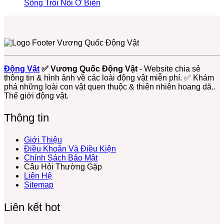
Nhỏ
Bó
Trên
ở
Lưỡng
Hô
Biển
bình
Không
Sống Trôi Nổi Ở Biển
Bé
Với
Tán
Hải
Cư
Cứng
–
luận
có
Nhưng
Đời
Rừng
ở
Quỳ
Gắn
–
Động
bình
Giàu
Sống
Sứa
–
Bó
Nền
Vật
luận
Vai
Con
Lửa
Loài
ở
Với
Tảng
Đáy
Trò
Người
–
Động
Sứa
Đồng
Sống
Biển
Sinh
Loài
Vật
–
Ruộng
Còn
Âm
Thái
Sứa
Biển
Loài
Của
Thầm
Động Vật
✅ Vương Quốc Động Vật
- Website chia sẻ
Biển
Sống
Động
Hệ
Nhưng
thông tin & hình ảnh về các loài động vật miễn phí. ✅ Khám
Có
Bám
Vật
Sinh
Thiết
phá những loài con vật quen thuộc & thiên nhiên hoang dã..
Nọc
Đầy
Không
Thái
Yếu
Thế giới động vật.
Độc
Màu
Xương
Biển
Mạnh
Sắc
Sống
Thông tin
Trôi
Nổi
Ở
Giới Thiệu
Biển
Điều Khoản Và Điều Kiện
Chính Sách Bảo Mật
Câu Hỏi Thường Gặp
Liên Hệ
Sitemap
Liên kết hot