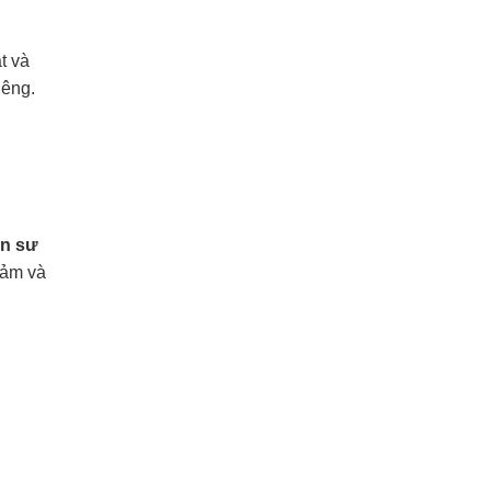
t và
iêng.
on sư
cảm và