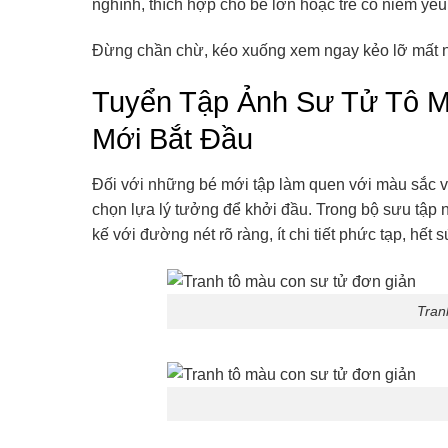
nghĩnh, thích hợp cho bé lớn hoặc trẻ có niềm yêu 
Đừng chần chừ, kéo xuống xem ngay kẻo lỡ mất n
Tuyển Tập Ảnh Sư Tử Tô 
Mới Bắt Đầu
Đối với những bé mới tập làm quen với màu sắc 
chọn lựa lý tưởng để khởi đầu. Trong bộ sưu tập 
kế với đường nét rõ ràng, ít chi tiết phức tạp, hết 
Tran