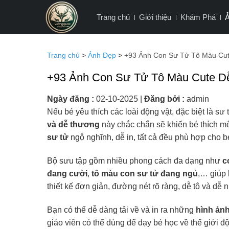
Bỏ
Trang chủ
Giới thiệu
Khám Phá
qua
nội
dung
Trang chủ
>
Ảnh Đẹp
>
+93 Ảnh Con Sư Tử Tô Màu Cut
+93 Ảnh Con Sư Tử Tô Màu Cute D
Ngày đăng :
02-10-2025
|
Đăng bởi :
admin
Nếu bé yêu thích các loài động vật, đặc biệt là sư 
và dễ thương
này chắc chắn sẽ khiến bé thích m
sư tử
ngộ nghĩnh, dễ in, tất cả đều phù hợp cho b
Bộ sưu tập gồm nhiều phong cách đa dạng như
c
đang cười
,
tô màu con sư tử đang ngủ
,… giúp
thiết kế đơn giản, đường nét rõ ràng, dễ tô và dễ 
Bạn có thể dễ dàng tải về và in ra những
hình ảnh
giáo viên có thể dùng để dạy bé học về thế giới đ