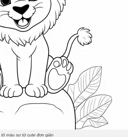
 tô màu sư tử cute đơn giản