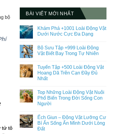
BÀI VIẾT MỚI NHẤT
ng bộ
Khám Phá +1001 Loài Động Vật
Dưới Nước Cực Đa Dạng
Phí
Không
có
Bộ Sưu Tập +999 Loài Động
bình
luận
Vật Biết Bay Trong Tự Nhiên
ở
Khám
Không
Phá
có
Tuyển Tập +500 Loài Động Vật
+1001
bình
Loài
luận
Hoang Dã Trên Cạn Đầy Đủ
Động
ở
Nhất
Vật
Bộ
Dưới
Sưu
Không
Nước
Tập
có
Cực
+999
Top Những Loài Động Vật Nuôi
bình
Đa
Loài
luận
Phổ Biến Trong Đời Sống Con
Dạng
Động
ở
é
Vật
Người
Tuyển
Biết
Tập
Bay
Không
+500
Trong
có
Loài
Ếch Giun – Động Vật Lưỡng Cư
Tự
bình
Động
Nhiên
luận
Bí Ẩn Sống Ẩn Mình Dưới Lòng
Vật
ở
Hoang
 tử tô
Đất
Top
Dã
Những