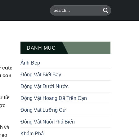
DANH MỤC
Ảnh Đẹp
 cute
Động Vật Biết Bay
u con
Động Vật Dưới Nước
ư tử
Động Vật Hoang Dã Trên Cạn
ợc
Động Vật Lưỡng Cư
Động Vật Nuôi Phổ Biến
h và
Khám Phá
theo