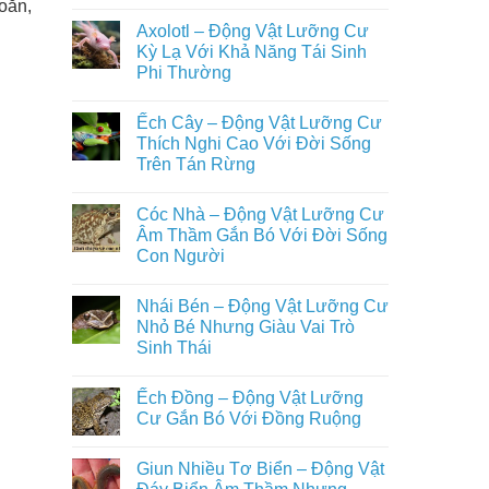
oăn,
Trên
Không
Loài
Cạn
có
Động
Axolotl – Động Vật Lưỡng Cư
Đầy
bình
Vật
Đủ
luận
Kỳ Lạ Với Khả Năng Tái Sinh
Nuôi
ở
Nhất
Phổ
Phi Thường
Ếch
Biến
Giun
Trong
Không
–
Đời
có
Động
Ếch Cây – Động Vật Lưỡng Cư
Sống
bình
Vật
Con
luận
Thích Nghi Cao Với Đời Sống
Lưỡng
ở
Người
Cư
Trên Tán Rừng
Axolotl
Bí
–
Ẩn
Không
Động
Sống
có
Vật
Cóc Nhà – Động Vật Lưỡng Cư
Ẩn
bình
Lưỡng
Mình
luận
Âm Thầm Gắn Bó Với Đời Sống
Cư
ở
Dưới
Kỳ
Con Người
Ếch
Lòng
Lạ
Cây
Đất
Với
Không
–
Khả
có
Động
Nhái Bén – Động Vật Lưỡng Cư
Năng
bình
Vật
Tái
luận
Nhỏ Bé Nhưng Giàu Vai Trò
Lưỡng
ở
Sinh
Cư
Sinh Thái
Cóc
Phi
Thích
Nhà
Thường
Nghi
Không
–
Cao
có
Động
Ếch Đồng – Động Vật Lưỡng
Với
bình
Vật
Đời
luận
Cư Gắn Bó Với Đồng Ruộng
Lưỡng
ở
Sống
Cư
Nhái
Trên
Không
Âm
Bén
Tán
có
Thầm
Giun Nhiều Tơ Biển – Động Vật
–
Rừng
bình
Gắn
Động
luận