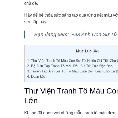
chủ đề.
Hãy để bé thỏa sức sáng tạo qua từng nét màu v
sưu tập này.
Bạn đang xem:
+93 Ảnh Con Sư Tử 
Mục Lục
[
Ẩn
]
1.
Thư Viện Tranh Tô Màu Con Sư Tử Nhiều Chi Tiết Cho
2.
Bộ Sưu Tập Tranh Tô Màu Đầu Sư Tử Cực Độc Đáo
3.
Tuyển Tập Ảnh Sư Tử Tô Màu Cute Đơn Giản Cho Cá B
4.
Đoạn kết
Thư Viện Tranh Tô Màu Con
Lớn
Khi bé đã quen với những mẫu tranh tô màu đơn 