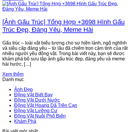
[Ảnh Gấu Trúc] Tổng Hợp +3698 Hình Gấu
Trúc Đẹp, Đáng Yêu, Meme Hài
Gấu trúc – loài vật biểu tượng cho sự hiền lành, ngộ nghĩnh
và siêu cấp đáng yêu – từ lâu đã chiếm trọn cảm tình của rất
nhiều người yêu động vật. Trong bài viết này, bạn sẽ được
khám phá bộ sưu tập ảnh gấu trúc đẹp, đáng yêu và meme
hài hước, […]
Xem thêm
Danh mục
Ảnh Đẹp
Động Vật Biết Bay
Động Vật Dưới Nước
Động Vật Hoang Dã Trên Cạn
Động Vật Lưỡng Cư
Động Vật Nuôi Phổ Biến
Khám Phá
Bài viết mới nhất