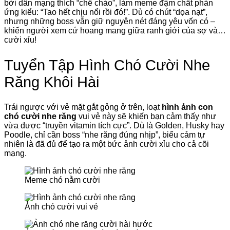
bởi dân mạng thích “chế cháo”, làm meme đậm chất phản
ứng kiểu: “Tao hết chịu nổi rồi đó!”. Dù có chút “dọa nạt”,
nhưng những boss vẫn giữ nguyên nét đáng yêu vốn có –
khiến người xem cứ hoang mang giữa ranh giới của sợ và…
cười xỉu!
Tuyển Tập Hình Chó Cười Nhe
Răng Khôi Hài
Trái ngược với vẻ mặt gắt gỏng ở trên, loạt
hình ảnh con
chó cười nhe răng
vui vẻ này sẽ khiến bạn cảm thấy như
vừa được “truyền vitamin tích cực”. Dù là Golden, Husky hay
Poodle, chỉ cần boss “nhe răng đúng nhịp”, biểu cảm tự
nhiên là đã đủ để tạo ra một bức ảnh cười xỉu cho cả cõi
mạng.
Meme chó nằm cười
Ảnh chó cười vui vẻ