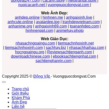
dongvat247.com
|
cacanh.store
|
meothantai.store
|
nuoicacanh.net
|
vuongquocdongvat.com
|
Web Ảnh Đẹp:
anhdep.online
|
hinhnen.me
|
anhgaixinh.live
|
anhcute.online
|
avatardep.top
|
tranhdepvietnam.com
|
anhanime.org
|
anhgaixinh69.com
|
toananhdep.com
|
hinhnenppt.com
|
animehay.photo
Web Giáo Dục:
nhasachngoaingu.com
|
tiemsachnhoxinh.net
|
tiemsachnhoxinh.com
|
sachhay.biz
|
nhasachhaihau.com
|
hocngoaingu.org
|
Reviewsachtienganh.com
|
downloadchinese.com
|
ebooksachtiengnhat.com
|
sachtienghanrin.com
|
Copyright 2025 ©
Động Vật
- Vuongquocdongvat.Com
Trang chủ
Giới thiệu
Khám Phá
Ảnh Đẹp
Liên hệ