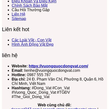
Điều Khoản Và Điều Kiện
Chính Sách Bảo Mật
Câu Hỏi Thường Gặp
Liên Hệ
Sitemap
Liên kết hot
Các Loài Vật - Con Vật
Hình Ảnh Động Vật Đẹp
liên hệ
Website:
https://vuongquocdongvat.com/
Email:
lienhe@vuongquocdongvat.com
Hotline:
0987 555 787
Địa chỉ:
24 Đ. Phạm Văn Chí, Phường 8, Quận 6, Hồ
Chí Minh, Việt Nam
Hashtang:
#Dong_Vat #Con_Vat
#Vuong_Quoc_Dong_Vat #TGĐV
#The_Gioi_Dong_Vat
Web cùng chủ đề: