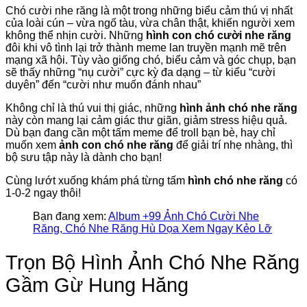
Chó cười nhe răng là một trong những biểu cảm thú vị nhất
của loài cún – vừa ngố tàu, vừa chân thật, khiến người xem
không thể nhịn cười. Những
hình con chó cười nhe răng
đôi khi vô tình lại trở thành meme lan truyền mạnh mẽ trên
mạng xã hội. Tùy vào giống chó, biểu cảm và góc chụp, bạn
sẽ thấy những “nụ cười” cực kỳ đa dạng – từ kiểu “cười
duyên” đến “cười như muốn đánh nhau”
Không chỉ là thú vui thị giác, những
hình ảnh chó nhe răng
này còn mang lại cảm giác thư giãn, giảm stress hiệu quả.
Dù bạn đang cần một tấm meme để troll bạn bè, hay chỉ
muốn xem
ảnh con chó nhe răng
để giải trí nhẹ nhàng, thì
bộ sưu tập này là dành cho bạn!
Cùng lướt xuống khám phá từng tấm
hình chó nhe răng
có
1-0-2 ngay thôi!
Bạn đang xem:
Album +99 Ảnh Chó Cười Nhe
Răng, Chó Nhe Răng Hù Dọa Xem Ngay Kẻo Lỡ
Trọn Bộ Hình Ảnh Chó Nhe Răng
Gầm Gừ Hung Hăng