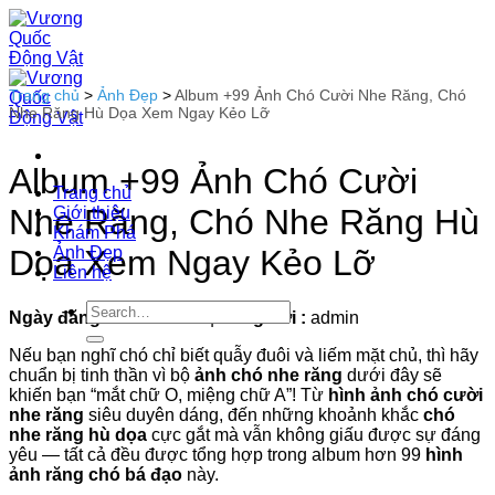
Bỏ
qua
nội
dung
Trang chủ
>
Ảnh Đẹp
>
Album +99 Ảnh Chó Cười Nhe Răng, Chó
Nhe Răng Hù Dọa Xem Ngay Kẻo Lỡ
Album +99 Ảnh Chó Cười
Trang chủ
Nhe Răng, Chó Nhe Răng Hù
Giới thiệu
Khám Phá
Ảnh Đẹp
Dọa Xem Ngay Kẻo Lỡ
Liên hệ
Ngày đăng :
10-10-2025
|
Đăng bởi :
admin
Nếu bạn nghĩ chó chỉ biết quẫy đuôi và liếm mặt chủ, thì hãy
chuẩn bị tinh thần vì bộ
ảnh chó nhe răng
dưới đây sẽ
khiến bạn “mắt chữ O, miệng chữ A”! Từ
hình ảnh chó cười
nhe răng
siêu duyên dáng, đến những khoảnh khắc
chó
nhe răng hù dọa
cực gắt mà vẫn không giấu được sự đáng
yêu — tất cả đều được tổng hợp trong album hơn 99
hình
ảnh răng chó bá đạo
này.