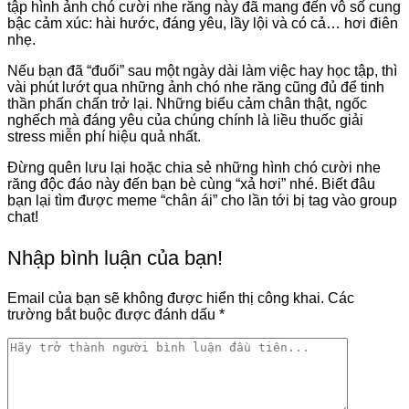
tập hình ảnh chó cười nhe răng này đã mang đến vô số cung
bậc cảm xúc: hài hước, đáng yêu, lầy lội và có cả… hơi điên
nhẹ.
Nếu bạn đã “đuối” sau một ngày dài làm việc hay học tập, thì
vài phút lướt qua những ảnh chó nhe răng cũng đủ để tinh
thần phấn chấn trở lại. Những biểu cảm chân thật, ngốc
nghếch mà đáng yêu của chúng chính là liều thuốc giải
stress miễn phí hiệu quả nhất.
Đừng quên lưu lại hoặc chia sẻ những hình chó cười nhe
răng độc đáo này đến bạn bè cùng “xả hơi” nhé. Biết đâu
bạn lại tìm được meme “chân ái” cho lần tới bị tag vào group
chat!
Nhập bình luận của bạn!
Email của bạn sẽ không được hiển thị công khai.
Các
trường bắt buộc được đánh dấu
*