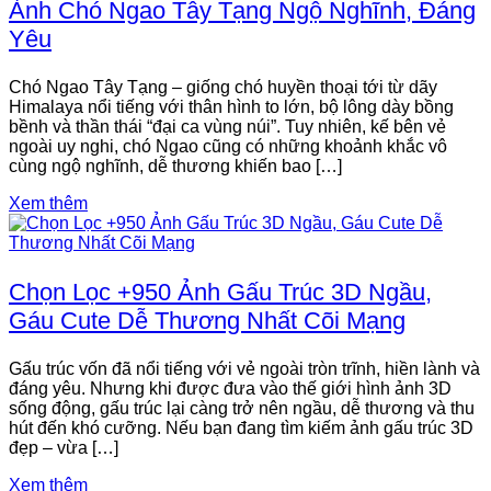
Ảnh Chó Ngao Tây Tạng Ngộ Nghĩnh, Đáng
Yêu
Chó Ngao Tây Tạng – giống chó huyền thoại tới từ dãy
Himalaya nổi tiếng với thân hình to lớn, bộ lông dày bồng
bềnh và thần thái “đại ca vùng núi”. Tuy nhiên, kế bên vẻ
ngoài uy nghi, chó Ngao cũng có những khoảnh khắc vô
cùng ngộ nghĩnh, dễ thương khiến bao […]
Xem thêm
Chọn Lọc +950 Ảnh Gấu Trúc 3D Ngầu,
Gáu Cute Dễ Thương Nhất Cõi Mạng
Gấu trúc vốn đã nổi tiếng với vẻ ngoài tròn trĩnh, hiền lành và
đáng yêu. Nhưng khi được đưa vào thế giới hình ảnh 3D
sống động, gấu trúc lại càng trở nên ngầu, dễ thương và thu
hút đến khó cưỡng. Nếu bạn đang tìm kiếm ảnh gấu trúc 3D
đẹp – vừa […]
Xem thêm