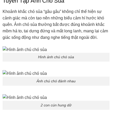
biểu cảm” không người nào có thể bắt chước nổi. Từ ánh
nhìn ngờ nghệch, dáng nằm “bất ổn”, cho tới những
khoảnh khắc bị chụp đúng lúc đang… hoảng loạn, tức
giận hay ngơ ngẩn, mọi biểu cảm đều trung thực tới mức
người nào nhìn vào cũng phải bật cười.