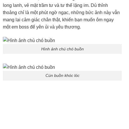
Hình chú chó thuồn thiu
Bộ Hình Con Chó Cười Hài Hước
Chó cũng biết cười – và nụ cười của những boss chắc
chắn sẽ khiến bạn vui cả ngày. Loạt ảnh chó cười thường
ghi lại những biểu cảm tươi rói, ánh mắt nhóng nhánh và
vẻ mặt đầy phấn khích.