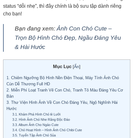
status “dỗi nhẹ”, thì đây chính là bộ sưu tập dành riêng
cho bạn!
Bạn đang xem:
Ảnh Con Chó Cute –
Trọn Bộ Hình Chó Đẹp, Ngầu Đáng Yêu
& Hài Hước
Mục Lục
[
Ẩn
]
1.
Chiêm Ngưỡng Bộ Hình Nền Điện Thoại, Máy Tính Ảnh Chó
Cún Dễ Thương Full HD
2.
Miễn Phí Loạt Tranh Vẽ Con Chó, Tranh Tô Màu Đáng Yêu Cơ
Bản
3.
Thư Viện Hình Ảnh Về Con Chó Đáng Yêu, Ngộ Nghĩnh Hài
Hước
3.1.
Khám Phá Hình Chó lè Lưỡi
3.2.
Hình Ảnh Chó Nhe Răng Độc Đáo
3.3.
Album Ảnh Cho Ngáo Cute
3.4.
Chó Hoạt Hình – Hình Ảnh Chó Chibi Cute
3.5.
Tuyển Tập Ảnh Chó Sủa