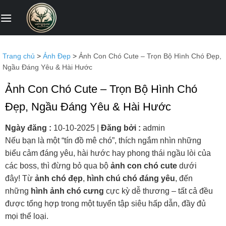
Bỏ
qua
nội
dung
Trang chủ
>
Ảnh Đẹp
>
Ảnh Con Chó Cute – Trọn Bộ Hình Chó Đẹp,
Ngầu Đáng Yêu & Hài Hước
Ảnh Con Chó Cute – Trọn Bộ Hình Chó
Đẹp, Ngầu Đáng Yêu & Hài Hước
Ngày đăng :
10-10-2025
|
Đăng bởi :
admin
Nếu bạn là một “tín đồ mê chó”, thích ngắm nhìn những
biểu cảm đáng yêu, hài hước hay phong thái ngầu lòi của
các boss, thì đừng bỏ qua bộ
ảnh con chó cute
dưới
đây! Từ
ảnh chó đẹp
,
hình chú chó đáng yêu
, đến
những
hình ảnh chó cưng
cực kỳ dễ thương – tất cả đều
được tổng hợp trong một tuyển tập siêu hấp dẫn, đầy đủ
mọi thể loại.