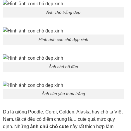
Chó Phốc nhỏ nhắn, nhanh nhẹn và vô cùng linh lợi. Ảnh
chó Phốc thường thể hiện rõ sự năng động, đôi mắt sáng
và tính cách hoạt bát đặc trưng. Đây là giống chó rất được
yêu thích ở những thành phố nhờ sự thông minh, dễ chăm
và hết sức trung thành.
Hình ảnh chó phốc đáng yêu
Phốc sóc siêu yêu
Cún phốc dễ thương