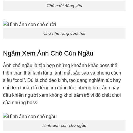
Cún yêu cực ngầu
BST Hình Chó Cún Ngủ Say
Không gì yên bình hơn hình ảnh những chú chó nằm ngủ
ngon lành. Từ kiểu ngủ cuộn tròn tới dáng nằm ngửa bá
đạo, những boss luôn khiến người xem bật cười vì độ thư
giãn “vô đối”. Đây là bộ ảnh lý tưởng để làm hình nền nhẹ
nhõm, giúp bạn thư giãn mỗi khi mở máy.
Hình ảnh chó ngủ ngon