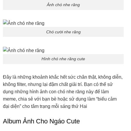
Đây là những khoảnh khắc hết sức chân thật, không diễn,
không filter, nhưng lại đậm chất giải trí. Bạn có thể sử
dụng những hình ảnh con chó nhe răng này để làm
meme, chia sẻ với bạn bè hoặc sử dụng làm “biểu cảm
đại diện” cho tâm trạng mỗi sáng thứ Hai
Album Ảnh Cho Ngáo Cute
Chó ngáo là “đặc sản” của toàn cầu thú cưng trên mạng.
Loạt ảnh chó ngáo ghi lại những khoảnh khắc hài không
tưởng – như mắt trợn, mồm há, gương mặt “lạc trôi”
không kiểm soát. Đây là tuyển tập tấu hài cực mạnh, đảm
bảo khiến bạn cười lăn cười bò không biết chán.