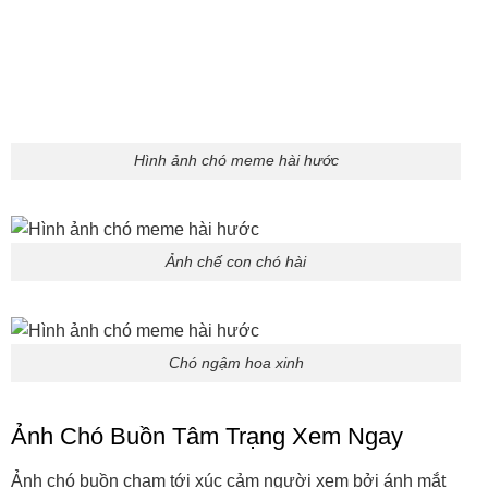
một em boss để yên ủi và yêu thương.
Hình ảnh chú chó buồn
Cún buồn khóc lóc