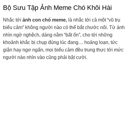
Hình ảnh chó meme hài hước
Ảnh chế con chó hài
Chó ngậm hoa xinh
Ảnh Chó Buồn Tâm Trạng Xem Ngay
Ảnh chó buồn chạm tới xúc cảm người xem bởi ánh mắt
long lanh, vẻ mặt trầm tư và tư thế lặng im. Dù thỉnh
thoảng chỉ là một phút ngờ ngạc, những bức ảnh này vẫn
mang lại cảm giác chân thật, khiến bạn muốn ôm ngay