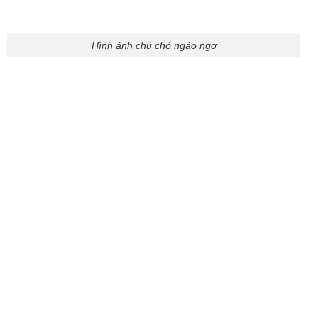
Ảnh chó ngáo hài hước
Chó Hoạt Hình – Hình Ảnh Chó Chibi Cute