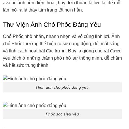
Tuyển Tập Hình Chó Husky Ngáo Xinh
Chó Husky với đôi mắt xanh, bộ lông dày và gương mặt
siêu biểu cảm đã trở thành hiện tượng meme khắp toàn
cầu. Ảnh chó Husky không chỉ đẹp mà còn rất “tấu hài”, từ
kiểu ngồi nghiêm túc tới gương mặt troll không người nào
đỡ nổi.
Ảnh chú chó husky
Husky ngáo ngơ
Ảnh husky cute