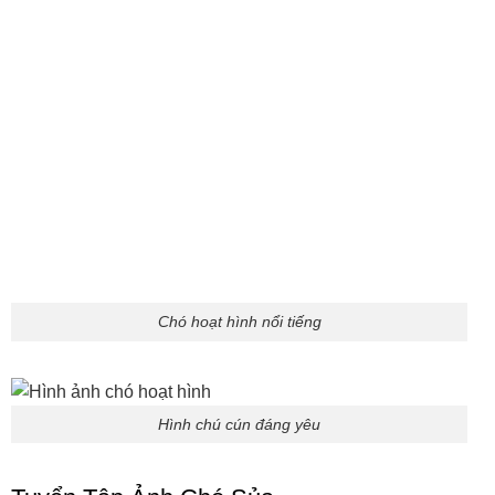
quên. Ảnh chó sủa thường bắt được đúng khoảnh khắc
mồm há to, tai dựng đứng và mắt long lanh, mang lại cảm
giác sống động như đang nghe tiếng thật ngoài đời.
Hình ảnh chú chó sủa
Ảnh chú chó đánh nhau
2 con cún hung dữ
Bộ Sưu Tập Ảnh Meme Chó Khôi Hài
Nhắc tới
ảnh con chó meme,
là nhắc tới cả một “vũ trụ