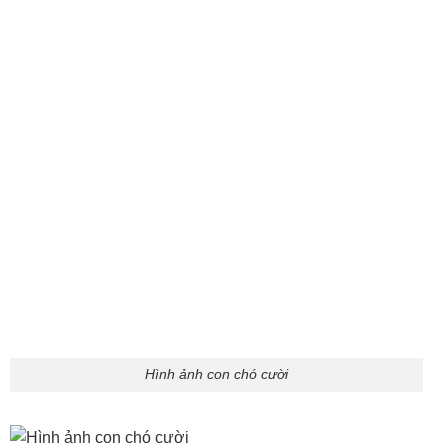
Chó nhe răng cười hài
Ngắm Xem Ảnh Chó Cún Ngầu
Ảnh chó ngầu là tập hợp những khoảnh khắc boss thể
hiện thần thái lạnh lùng, ánh mắt sắc sảo và phong cách
siêu “cool”. Dù là chó đeo kính, tạo dáng nghiêm túc hay
chỉ đơn thuần là đứng im đúng lúc, những bức ảnh này
đều khiến người xem không khỏi trằm trồ vì độ chất chơi
của những boss.
Hình ảnh con chó ngầu
Chó ngầu đáng yêu