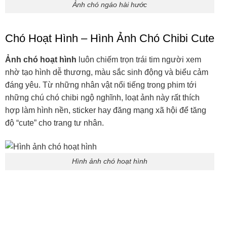
Chó hoạt hình nổi tiếng
Hình chú cún đáng yêu
Tuyển Tập Ảnh Chó Sủa
Khoảnh khắc chó sủa “gâu gâu” không chỉ thể hiện sự
cảnh giác mà còn tạo nên những biểu cảm hí hước khó