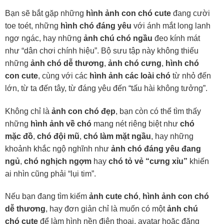
Bạn sẽ bắt gặp những
hình ảnh con chó cute
đang cười
toe toét, những
hình chó đáng yêu
với ánh mắt long lanh
ngơ ngác, hay những
ảnh chú chó ngầu
đeo kính mát
như “dân chơi chính hiệu”. Bộ sưu tập này không thiếu
những
ảnh chó dễ thương
,
ảnh chó cưng
,
hình chó
con cute
, cùng với các
hình ảnh các loài chó
từ nhỏ đến
lớn, từ ta đến tây, từ đáng yêu đến “tấu hài không tưởng”.
Không chỉ là
ảnh con chó đẹp
, bạn còn có thể tìm thấy
những
hình ảnh về chó
mang nét riêng biệt như
chó
mặc đồ
,
chó đội mũ
,
chó làm mặt ngầu
, hay những
khoảnh khắc ngộ nghĩnh như
ảnh chó đáng yêu đang
ngủ
,
chó nghịch ngợm
hay
chó tỏ vẻ “cưng xỉu”
khiến
ai nhìn cũng phải “lụi tim”.
Nếu bạn đang tìm kiếm
ảnh cute chó
,
hình ảnh con chó
dễ thương
, hay đơn giản chỉ là muốn có một
ảnh chú
chó cute
để làm hình nền điện thoại, avatar hoặc đăng