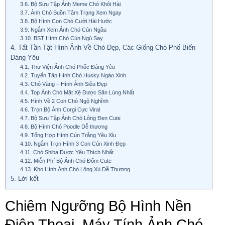
3.6.
Bộ Sưu Tập Ảnh Meme Chó Khôi Hài
3.7.
Ảnh Chó Buồn Tâm Trạng Xem Ngay
3.8.
Bộ Hình Con Chó Cười Hài Hước
3.9.
Ngắm Xem Ảnh Chó Cún Ngầu
3.10.
BST Hình Chó Cún Ngủ Say
4.
Tất Tần Tật Hình Ảnh Về Chó Đẹp, Các Giống Chó Phổ Biến
Đáng Yêu
4.1.
Thư Viện Ảnh Chó Phốc Đáng Yêu
4.2.
Tuyển Tập Hình Chó Husky Ngáo Xinh
4.3.
Chó Vàng – Hình Ảnh Siêu Đẹp
4.4.
Top Ảnh Chó Mặt Xệ Được Săn Lùng Nhất
4.5.
Hình Về 2 Con Chó Ngộ Nghĩnh
4.6.
Trọn Bộ Ảnh Corgi Cực Viral
4.7.
Bộ Sưu Tập Ảnh Chó Lông Đen Cute
4.8.
Bộ Hình Chó Poodle Dễ thương
4.9.
Tổng Hợp Hình Cún Trắng Yêu Xỉu
4.10.
Ngắm Trọn Hình 3 Con Cún Xinh Đẹp
4.11.
Chó Shiba Được Yêu Thích Nhất
4.12.
Miễn Phí Bộ Ảnh Chó Đốm Cute
4.13.
Kho Hình Ảnh Chó Lông Xù Dễ Thương
5.
Lời kết
Chiêm Ngưỡng Bộ Hình Nền
Điện Thoại, Máy Tính Ảnh Chó