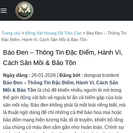
Bỏ
qua
nội
dung
Trang chủ
>
Động Vật Hoang Dã Trên Cạn
>
Báo Đen – Thông Tin
Đặc Điểm, Hành Vi, Cách Săn Mồi & Bảo Tồn
Báo Đen – Thông Tin Đặc Điểm, Hành Vi,
Cách Săn Mồi & Bảo Tồn
Ngày đăng :
26-01-2026
|
Đăng bởi :
dongvat tcontent
Báo Đen – Thông Tin Đặc Điểm, Hành Vi, Cách Săn
Mồi & Bảo Tồn
là chủ đề khiến nhiều người tò mò trong
thế giới
động vật
bởi vẻ ngoài bí ẩn và hiếm gặp của loài
săn mồi này. Báo đen không phải là một loài riêng biệt, mà
là thuật ngữ dùng để chỉ những cá thể báo hoa mai hoặc
báo đốm mang hiện tượng hắc tố di truyền, khiến bộ lông
của chúng có màu đen sẫm gần như hoàn toàn. Chính sự