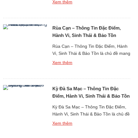
Xem thêm
về động vật hoang dã sinh sống tại
những khu vực khô hạn khắc nghiệt
nhất trên Trái Đất. Rùa sa mạc là một
Rùa Cạn – Thông Tin Đặc Điểm,
trong số ít loài bò […]
Hành Vi, Sinh Thái & Bảo Tồn
Rùa Cạn – Thông Tin Đặc Điểm, Hành
Vi, Sinh Thái & Bảo Tồn là chủ đề mang
nhiều giá trị khoa học và sinh thái trong
Xem thêm
nghiên cứu về động vật bò sát sống
trên cạn. Rùa cạn được xem là một
trong những nhóm động vật cổ xưa
Kỳ Đà Sa Mạc – Thông Tin Đặc
nhất còn tồn tại trên […]
Điểm, Hành Vi, Sinh Thái & Bảo Tồn
Kỳ Đà Sa Mạc – Thông Tin Đặc Điểm,
Hành Vi, Sinh Thái & Bảo Tồn là chủ đề
thu hút sự quan tâm lớn trong nghiên
Xem thêm
cứu về động vật hoang dã sống tại các
vùng khô hạn khắc nghiệt. Kỳ đà sa