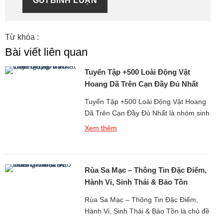
GỬI BÌNH LUẬN
Từ khóa :
Bài viết liên quan
Tuyển Tập +500 Loài Động Vật
Hoang Dã Trên Cạn Đầy Đủ Nhất
Tuyển Tập +500 Loài Động Vật Hoang
Dã Trên Cạn Đầy Đủ Nhất là nhóm sinh
vật đóng vai trò trung tâm trong việc
Xem thêm
hình thành và duy trì các hệ sinh thái tự
nhiên trên Trái Đất. Đây là những loài
động vật sinh sống độc lập trong môi
Rùa Sa Mạc – Thông Tin Đặc Điểm,
trường tự nhiên như rừng […]
Hành Vi, Sinh Thái & Bảo Tồn
Rùa Sa Mạc – Thông Tin Đặc Điểm,
Hành Vi, Sinh Thái & Bảo Tồn là chủ đề
có ý nghĩa quan trọng trong nghiên cứu