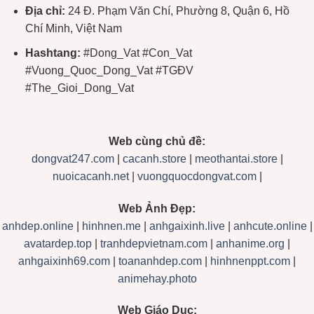
Địa chỉ:
24 Đ. Phạm Văn Chí, Phường 8, Quận 6, Hồ
Chí Minh, Việt Nam
Hashtang:
#Dong_Vat #Con_Vat
#Vuong_Quoc_Dong_Vat #TGĐV
#The_Gioi_Dong_Vat
Web cùng chủ đề:
dongvat247.com
|
cacanh.store
|
meothantai.store
|
nuoicacanh.net
|
vuongquocdongvat.com
|
Web Ảnh Đẹp:
anhdep.online
|
hinhnen.me
|
anhgaixinh.live
|
anhcute.online
|
avatardep.top
|
tranhdepvietnam.com
|
anhanime.org
|
anhgaixinh69.com
|
toananhdep.com
|
hinhnenppt.com
|
animehay.photo
Web Giáo Dục: