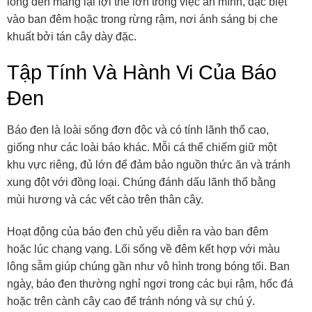
lông đen mang lại lợi thế lớn trong việc ẩn mình, đặc biệt
vào ban đêm hoặc trong rừng rậm, nơi ánh sáng bị che
khuất bởi tán cây dày đặc.
Tập Tính Và Hành Vi Của Báo
Đen
Báo đen là loài sống đơn độc và có tính lãnh thổ cao,
giống như các loài báo khác. Mỗi cá thể chiếm giữ một
khu vực riêng, đủ lớn để đảm bảo nguồn thức ăn và tránh
xung đột với đồng loại. Chúng đánh dấu lãnh thổ bằng
mùi hương và các vết cào trên thân cây.
Hoạt động của báo đen chủ yếu diễn ra vào ban đêm
hoặc lúc chạng vạng. Lối sống về đêm kết hợp với màu
lông sẫm giúp chúng gần như vô hình trong bóng tối. Ban
ngày, báo đen thường nghỉ ngơi trong các bụi rậm, hốc đá
hoặc trên cành cây cao để tránh nóng và sự chú ý.