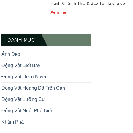
Hành Vi, Sinh Thái & Bảo Tồn là chủ đề
quan trọng khi tìm hiểu về thế giới động
Xem thêm
vật bò sát không độc nhưng có kích
thước lớn và ảnh hưởng sinh thái đáng
kể tại châu Á. Rắn ráo trâu, còn được
biết đến với […]
DANH MỤC
Ảnh Đẹp
Động Vật Biết Bay
Động Vật Dưới Nước
Động Vật Hoang Dã Trên Cạn
Động Vật Lưỡng Cư
Động Vật Nuôi Phổ Biến
Khám Phá