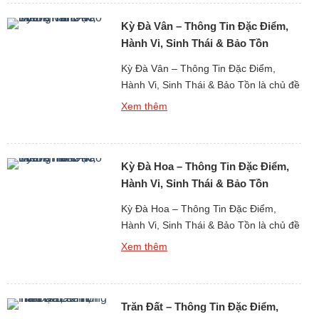
mạc được xem là một trong những loài
Kỳ Đà Vân – Thông Tin Đặc Điểm,
bò sát thích […]
Hành Vi, Sinh Thái & Bảo Tồn
Kỳ Đà Vân – Thông Tin Đặc Điểm,
Hành Vi, Sinh Thái & Bảo Tồn là chủ đề
quan trọng khi nghiên cứu về thế giới
Xem thêm
động vật bò sát cỡ lớn tại khu vực nhiệt
đới châu Á. Kỳ đà vân là một trong
những loài thằn lằn lớn và phổ biến
Kỳ Đà Hoa – Thông Tin Đặc Điểm,
nhất trong […]
Hành Vi, Sinh Thái & Bảo Tồn
Kỳ Đà Hoa – Thông Tin Đặc Điểm,
Hành Vi, Sinh Thái & Bảo Tồn là chủ đề
thu hút sự quan tâm lớn khi nghiên cứu
Xem thêm
về thế giới động vật bò sát cỡ lớn tại
khu vực nhiệt đới. Kỳ đà hoa là một
trong những loài thằn lằn lớn nhất Đông
Trăn Đất – Thông Tin Đặc Điểm,
Nam […]