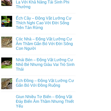
Đủ
luận
Lạ Với Khả Năng Tái Sinh Phi
Nuôi
ở
Nhất
Phổ
Thường
Ếch
Biến
Giun
Trong
Không
–
Đời
có
Động
Ếch Cây – Động Vật Lưỡng Cư
Sống
bình
Vật
Con
luận
Thích Nghi Cao Với Đời Sống
Lưỡng
ở
Người
Cư
Trên Tán Rừng
Axolotl
Bí
–
Ẩn
Không
Động
Sống
có
Vật
Cóc Nhà – Động Vật Lưỡng Cư
Ẩn
bình
Lưỡng
Mình
luận
Âm Thầm Gắn Bó Với Đời Sống
Cư
ở
Dưới
Kỳ
Con Người
Ếch
Lòng
Lạ
Cây
Đất
Với
Không
–
Khả
có
Động
Nhái Bén – Động Vật Lưỡng Cư
Năng
bình
Vật
Tái
luận
Nhỏ Bé Nhưng Giàu Vai Trò Sinh
Lưỡng
ở
Sinh
Cư
Thái
Cóc
Phi
Thích
Nhà
Thường
Nghi
Không
–
Cao
có
Động
Ếch Đồng – Động Vật Lưỡng Cư
Với
bình
Vật
Đời
luận
Gắn Bó Với Đồng Ruộng
Lưỡng
ở
Sống
Cư
Nhái
Trên
Không
Âm
Bén
Tán
có
Thầm
Giun Nhiều Tơ Biển – Động Vật
–
Rừng
bình
Gắn
Động
luận
Đáy Biển Âm Thầm Nhưng Thiết
Bó
Vật
ở
Với
Yếu
Lưỡng
Ếch
Đời
Cư
Đồng