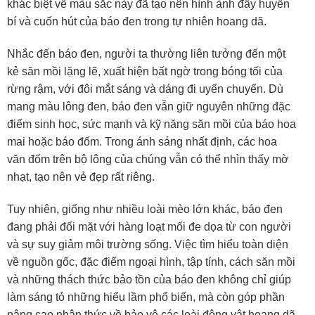
khác biệt về màu sắc này đã tạo nên hình ảnh đầy huyền
bí và cuốn hút của báo đen trong tự nhiên hoang dã.
Nhắc đến báo đen, người ta thường liên tưởng đến một
kẻ săn mồi lặng lẽ, xuất hiện bất ngờ trong bóng tối của
rừng rậm, với đôi mắt sáng và dáng đi uyển chuyển. Dù
mang màu lông đen, báo đen vẫn giữ nguyên những đặc
điểm sinh học, sức mạnh và kỹ năng săn mồi của báo hoa
mai hoặc báo đốm. Trong ánh sáng nhất định, các hoa
văn đốm trên bộ lông của chúng vẫn có thể nhìn thấy mờ
nhạt, tạo nên vẻ đẹp rất riêng.
Tuy nhiên, giống như nhiều loài mèo lớn khác, báo đen
đang phải đối mặt với hàng loạt mối đe dọa từ con người
và sự suy giảm môi trường sống. Việc tìm hiểu toàn diện
về nguồn gốc, đặc điểm ngoại hình, tập tính, cách săn mồi
và những thách thức bảo tồn của báo đen không chỉ giúp
làm sáng tỏ những hiểu lầm phổ biến, mà còn góp phần
nâng cao nhận thức về bảo vệ các loài động vật hoang dã