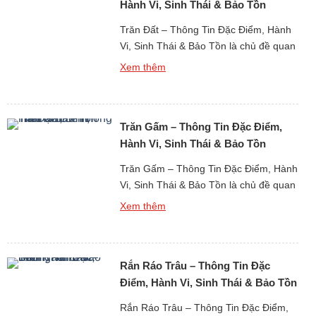
Hành Vi, Sinh Thái & Bảo Tồn
Trăn Đất – Thông Tin Đặc Điểm, Hành
Vi, Sinh Thái & Bảo Tồn là chủ đề quan
trọng khi tìm hiểu về thế giới động vật
Xem thêm
bò sát cỡ lớn sống chủ yếu trên mặt đất
tại khu vực nhiệt đới. Trăn đất là một
trong những loài trăn phổ biến tại Đông
Trăn Gấm – Thông Tin Đặc Điểm,
Nam […]
Hành Vi, Sinh Thái & Bảo Tồn
Trăn Gấm – Thông Tin Đặc Điểm, Hành
Vi, Sinh Thái & Bảo Tồn là chủ đề quan
trọng khi tìm hiểu về thế giới động vật
Xem thêm
bò sát cỡ lớn tại khu vực nhiệt đới. Trăn
gấm là một trong những loài trăn lớn
nhất thế giới, nổi tiếng với kích thước
Rắn Ráo Trâu – Thông Tin Đặc
khổng lồ, […]
Điểm, Hành Vi, Sinh Thái & Bảo Tồn
Rắn Ráo Trâu – Thông Tin Đặc Điểm,