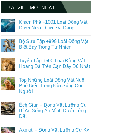
BÀI VIẾT MỚI NHẤT
Khám Phá +1001 Loài Động Vật
Dưới Nước Cực Đa Dạng
Không
có
Bộ Sưu Tập +999 Loài Động Vật
bình
luận
Biết Bay Trong Tự Nhiên
ở
Khám
Không
Phá
có
Tuyển Tập +500 Loài Động Vật
+1001
bình
Loài
luận
Hoang Dã Trên Cạn Đầy Đủ Nhất
Động
ở
Vật
Bộ
Không
Dưới
Sưu
có
Top Những Loài Động Vật Nuôi
Nước
Tập
bình
Cực
+999
luận
Phổ Biến Trong Đời Sống Con
Đa
Loài
ở
Người
Dạng
Động
Tuyển
Vật
Tập
Không
Biết
+500
có
Bay
Loài
Ếch Giun – Động Vật Lưỡng Cư
bình
Trong
Động
luận
Bí Ẩn Sống Ẩn Mình Dưới Lòng
Tự
Vật
ở
Nhiên
Hoang
Đất
Top
Dã
Những
Trên
Không
Loài
Cạn
có
Động
Axolotl – Động Vật Lưỡng Cư Kỳ
Đầy
bình
Vật