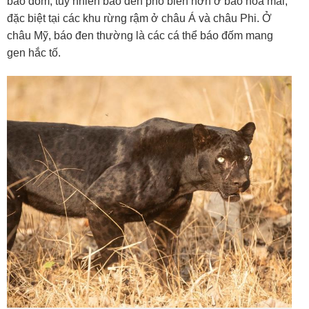
báo đốm, tuy nhiên báo đen phổ biến hơn ở báo hoa mai,
đặc biệt tại các khu rừng rậm ở châu Á và châu Phi. Ở
châu Mỹ, báo đen thường là các cá thể báo đốm mang
gen hắc tố.