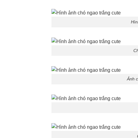
Hìn
Ch
Ảnh c