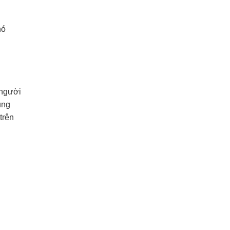
hó
 người
ung
trên