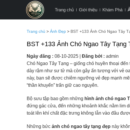
Bỏ
Trang chủ
Giới thiệu
Khám Phá
qua
nội
dung
Trang chủ
>
Ảnh Đẹp
>
BST +133 Ảnh Chó Ngao Tây T
BST +133 Ảnh Chó Ngao Tây Tạng 
Ngày đăng :
08-10-2025
|
Đăng bởi :
admin
Chó Ngao Tây Tạng – giống chó huyền thoại đến từ
dày rậm như sư tử mà còn gây ấn tượng với vẻ oai
này, bạn sẽ được chiêm ngưỡng vẻ đẹp mạnh mẽ 
“thần khuyển” trấn giữ cao nguyên.
Bộ sưu tập bao gồm những
hình ảnh chó ngao 
đứng gác cửa, đến những khoảnh khắc nằm lim di
toát lên khí chất đặc trưng không lẫn vào đâu đượ
Những bức
ảnh chó ngao tây tạng đẹp
này khôn