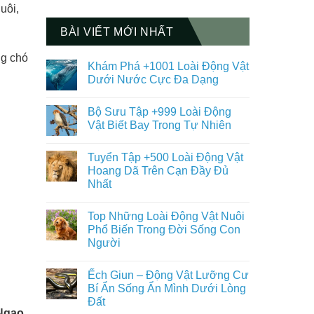
uôi,
BÀI VIẾT MỚI NHẤT
ng chó
Khám Phá +1001 Loài Động Vật
Dưới Nước Cực Đa Dạng
Không
có
Bộ Sưu Tập +999 Loài Động
bình
luận
Vật Biết Bay Trong Tự Nhiên
ở
Khám
Không
Phá
có
Tuyển Tập +500 Loài Động Vật
+1001
bình
Loài
luận
Hoang Dã Trên Cạn Đầy Đủ
Động
ở
Nhất
Vật
Bộ
Dưới
Sưu
Không
Nước
Tập
có
Cực
+999
Top Những Loài Động Vật Nuôi
bình
Đa
Loài
luận
Phổ Biến Trong Đời Sống Con
Dạng
Động
ở
Vật
Người
Tuyển
Biết
Tập
Bay
Không
+500
Trong
có
Loài
Ếch Giun – Động Vật Lưỡng Cư
Tự
bình
Động
Nhiên
luận
Bí Ẩn Sống Ẩn Mình Dưới Lòng
Vật
ở
Hoang
Đất
Top
Dã
Ngao
Những