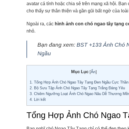
avatar cá tính hoặc chia sẻ trên mạng xã hội. Bạn
cho thấy sự thân thiện và gần gũi bất ngờ của lo
Ngoài ra, các
hình ảnh con chó ngao tây tạng c
nhỏ.
Bạn đang xem:
BST +133 Ảnh Chó N
Ngầu
Mục Lục
[
Ẩn
]
1.
Tổng Hợp Ảnh Chó Ngao Tây Tạng Đen Ngầu Cực Thần 
2.
Bộ Sưu Tập Ảnh Chó Ngao Tây Tạng Trắng Đáng Yêu
3.
Chiêm Ngưỡng Loạt Ảnh Chó Ngao Nâu Dễ Thương Mề
4.
Lời kết
Tổng Hợp Ảnh Chó Ngao T
Bạn nghĩ chó Ngao Tây Tạng chỉ có thể đẹp theo