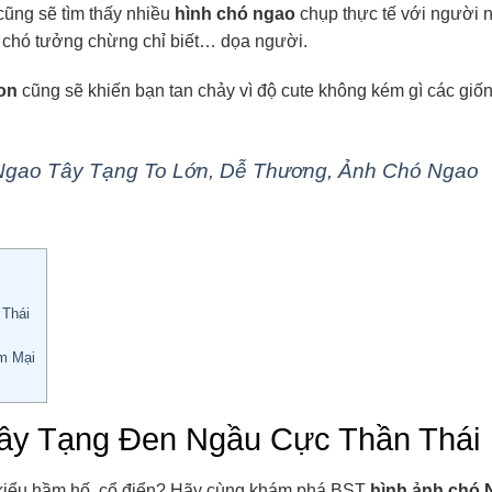
 cũng sẽ tìm thấy nhiều
hình chó ngao
chụp thực tế với người n
ài chó tưởng chừng chỉ biết… dọa người.
on
cũng sẽ khiến bạn tan chảy vì độ cute không kém gì các giố
gao Tây Tạng To Lớn, Dễ Thương, Ảnh Chó Ngao
Thái
m Mại
ây Tạng Đen Ngầu Cực Thần Thái
 kiểu hầm hố, cổ điển? Hãy cùng khám phá BST
hình ảnh chó 