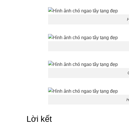
H
H
Lời kết