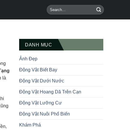
DANH MỤC
Ảnh Đẹp
ông
Động Vật Biết Bay
Tạng
 là
Động Vật Dưới Nước
Động Vật Hoang Dã Trên Cạn
khi
Động Vật Lưỡng Cư
cũng
Động Vật Nuôi Phổ Biến
Khám Phá
ền,