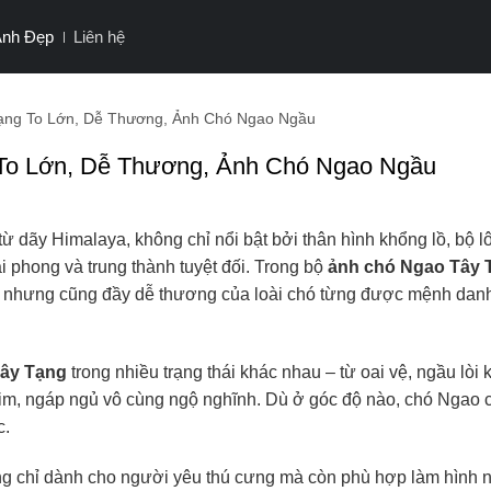
Ảnh Đẹp
Liên hệ
ạng To Lớn, Dễ Thương, Ảnh Chó Ngao Ngầu
To Lớn, Dễ Thương, Ảnh Chó Ngao Ngầu
 dãy Himalaya, không chỉ nổi bật bởi thân hình khổng lồ, bộ l
 phong và trung thành tuyệt đối. Trong bộ
ảnh chó Ngao Tây 
nhưng cũng đầy dễ thương của loài chó từng được mệnh danh
Tây Tạng
trong nhiều trạng thái khác nhau – từ oai vệ, ngầu lòi 
m, ngáp ngủ vô cùng ngộ nghĩnh. Dù ở góc độ nào, chó Ngao 
c.
g chỉ dành cho người yêu thú cưng mà còn phù hợp làm hình n