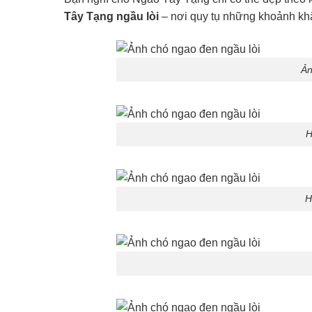
Tây Tạng ngầu lòi
– nơi quy tụ những khoảnh khắ
Ản
H
H