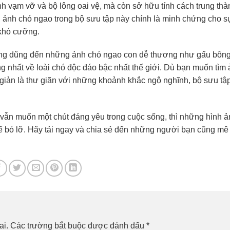
h vạm vỡ và bộ lông oai vệ, mà còn sở hữu tính cách trung thà
ảnh chó ngao trong bộ sưu tập này chính là minh chứng cho s
 khó cưỡng.
ùng dũng đến những ảnh chó ngao con dễ thương như gấu bông
 nhất về loài chó độc đáo bậc nhất thế giới. Dù bạn muốn tìm
giản là thư giãn với những khoảnh khắc ngộ nghĩnh, bộ sưu tậ
vẫn muốn một chút đáng yêu trong cuộc sống, thì những hình ả
hể bỏ lỡ. Hãy tải ngay và chia sẻ đến những người bạn cũng mê
ai.
Các trường bắt buộc được đánh dấu
*