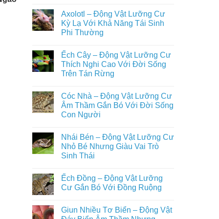
Trên
Không
Loài
Cạn
có
Động
Axolotl – Động Vật Lưỡng Cư
Đầy
bình
Vật
Đủ
luận
Kỳ Lạ Với Khả Năng Tái Sinh
Nuôi
ở
Nhất
Phổ
Phi Thường
Ếch
Biến
Giun
Trong
Không
–
Đời
có
Động
Ếch Cây – Động Vật Lưỡng Cư
Sống
bình
Vật
Con
luận
Thích Nghi Cao Với Đời Sống
Lưỡng
ở
Người
Cư
Trên Tán Rừng
Axolotl
Bí
–
Ẩn
Không
Động
Sống
có
Vật
Cóc Nhà – Động Vật Lưỡng Cư
Ẩn
bình
Lưỡng
Mình
luận
Âm Thầm Gắn Bó Với Đời Sống
Cư
ở
Dưới
Kỳ
Con Người
Ếch
Lòng
Lạ
Cây
Đất
Với
Không
–
Khả
có
Động
Nhái Bén – Động Vật Lưỡng Cư
Năng
bình
Vật
Tái
luận
Nhỏ Bé Nhưng Giàu Vai Trò
Lưỡng
ở
Sinh
Cư
Sinh Thái
Cóc
Phi
Thích
Nhà
Thường
Nghi
Không
–
Cao
có
Động
Ếch Đồng – Động Vật Lưỡng
Với
bình
Vật
Đời
luận
Cư Gắn Bó Với Đồng Ruộng
Lưỡng
ở
Sống
Cư
Nhái
Trên
Không
Âm
Bén
Tán
có
Thầm
Giun Nhiều Tơ Biển – Động Vật
–
Rừng
bình
Gắn
Động
luận