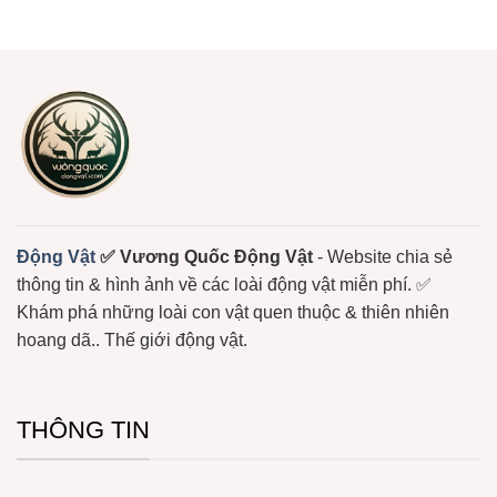
Biển
Sống
–
bình
Bám
Loài
luận
Đầy
Sứa
ở
Màu
Biển
Sứa
Sắc
Có
–
Nọc
Loài
Độc
Động
Mạnh
Vật
Không
Xương
Sống
Trôi
Nổi
Ở
Biển
Động Vật
✅ Vương Quốc Động Vật
- Website chia sẻ
thông tin & hình ảnh về các loài động vật miễn phí. ✅
Khám phá những loài con vật quen thuộc & thiên nhiên
hoang dã.. Thế giới động vật.
THÔNG TIN