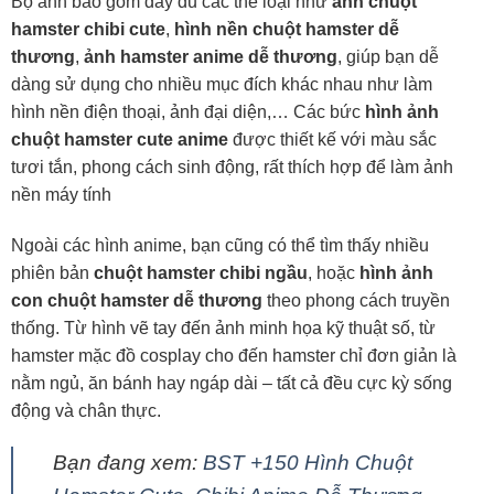
Bộ ảnh bao gồm đầy đủ các thể loại như
ảnh chuột
hamster chibi cute
,
hình nền chuột hamster dễ
thương
,
ảnh hamster anime dễ thương
, giúp bạn dễ
dàng sử dụng cho nhiều mục đích khác nhau như làm
hình nền điện thoại, ảnh đại diện,… Các bức
hình ảnh
chuột hamster cute anime
được thiết kế với màu sắc
tươi tắn, phong cách sinh động, rất thích hợp để làm ảnh
nền máy tính
Ngoài các hình anime, bạn cũng có thể tìm thấy nhiều
phiên bản
chuột hamster chibi ngầu
, hoặc
hình ảnh
con chuột hamster dễ thương
theo phong cách truyền
thống. Từ hình vẽ tay đến ảnh minh họa kỹ thuật số, từ
hamster mặc đồ cosplay cho đến hamster chỉ đơn giản là
nằm ngủ, ăn bánh hay ngáp dài – tất cả đều cực kỳ sống
động và chân thực.
Bạn đang xem:
BST +150 Hình Chuột