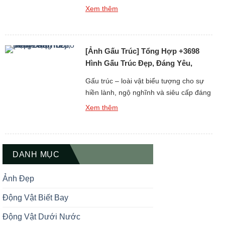
Nhưng khi được đưa vào thế giới hình
Xem thêm
ảnh 3D sống động, gấu trúc lại càng trở
nên ngầu, dễ thương và thu hút đến
khó cưỡng. Nếu bạn đang tìm kiếm ảnh
[Ảnh Gấu Trúc] Tổng Hợp +3698
gấu trúc 3D đẹp – vừa […]
Hình Gấu Trúc Đẹp, Đáng Yêu,
Meme Hài
Gấu trúc – loài vật biểu tượng cho sự
hiền lành, ngộ nghĩnh và siêu cấp đáng
yêu – từ lâu đã chiếm trọn cảm tình của
Xem thêm
rất nhiều người yêu động vật. Trong bài
viết này, bạn sẽ được khám phá bộ sưu
tập ảnh gấu trúc đẹp, đáng yêu và
meme hài hước, […]
DANH MỤC
Ảnh Đẹp
Động Vật Biết Bay
Động Vật Dưới Nước