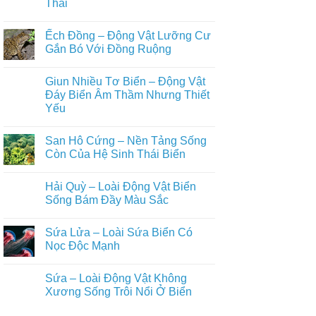
Thái
Cóc
Phi
Thích
Nhà
Thường
Nghi
Không
–
Cao
có
Động
Ếch Đồng – Động Vật Lưỡng Cư
Với
bình
Vật
Đời
luận
Gắn Bó Với Đồng Ruộng
Lưỡng
ở
Sống
Cư
Nhái
Trên
Không
Âm
Bén
Tán
có
Thầm
Giun Nhiều Tơ Biển – Động Vật
–
Rừng
bình
Gắn
Động
luận
Đáy Biển Âm Thầm Nhưng Thiết
Bó
Vật
ở
Với
Yếu
Lưỡng
Ếch
Đời
Cư
Đồng
Sống
Không
Nhỏ
–
Con
có
Bé
Động
San Hô Cứng – Nền Tảng Sống
Người
bình
Nhưng
Vật
luận
Còn Của Hệ Sinh Thái Biển
Giàu
Lưỡng
ở
Vai
Cư
Giun
Không
Trò
Gắn
Nhiều
có
Sinh
Bó
Hải Quỳ – Loài Động Vật Biển
Tơ
bình
Thái
Với
Biển
luận
Sống Bám Đầy Màu Sắc
Đồng
–
ở
Ruộng
Động
San
Không
Vật
Hô
có
Sứa Lửa – Loài Sứa Biển Có
Đáy
Cứng
bình
Biển
–
luận
Nọc Độc Mạnh
Âm
Nền
ở
Thầm
Tảng
Hải
Không
Nhưng
Sống
Quỳ
có
Sứa – Loài Động Vật Không
Thiết
Còn
–
bình
Yếu
Của
Loài
luận
Xương Sống Trôi Nổi Ở Biển
Hệ
Động
ở
Sinh
Vật
Sứa
Không
Thái
Biển
Lửa
có