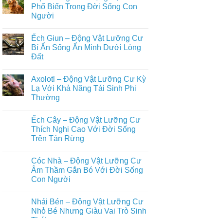
Cực
+999
luận
Phổ Biến Trong Đời Sống Con
Đa
Loài
ở
Người
Dạng
Động
Tuyển
Vật
Tập
Không
Biết
+500
có
Bay
Loài
Ếch Giun – Động Vật Lưỡng Cư
bình
Trong
Động
luận
Bí Ẩn Sống Ẩn Mình Dưới Lòng
Tự
Vật
ở
Nhiên
Hoang
Đất
Top
Dã
Những
Trên
Không
Loài
Cạn
có
Động
Axolotl – Động Vật Lưỡng Cư Kỳ
Đầy
bình
Vật
Đủ
luận
Lạ Với Khả Năng Tái Sinh Phi
Nuôi
ở
Nhất
Phổ
Thường
Ếch
Biến
Giun
Trong
Không
–
Đời
có
Động
Ếch Cây – Động Vật Lưỡng Cư
Sống
bình
Vật
Con
luận
Thích Nghi Cao Với Đời Sống
Lưỡng
ở
Người
Cư
Trên Tán Rừng
Axolotl
Bí
–
Ẩn
Không
Động
Sống
có
Vật
Cóc Nhà – Động Vật Lưỡng Cư
Ẩn
bình
Lưỡng
Mình
luận
Âm Thầm Gắn Bó Với Đời Sống
Cư
ở
Dưới
Kỳ
Con Người
Ếch
Lòng
Lạ
Cây
Đất
Với
Không
–
Khả
có
Động
Nhái Bén – Động Vật Lưỡng Cư
Năng
bình
Vật
Tái
luận
Nhỏ Bé Nhưng Giàu Vai Trò Sinh
Lưỡng
ở
Sinh
Cư