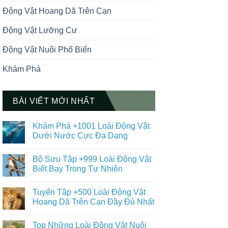
Động Vật Hoang Dã Trên Cạn
Động Vật Lưỡng Cư
Động Vật Nuôi Phổ Biến
Khám Phá
BÀI VIẾT MỚI NHẤT
Khám Phá +1001 Loài Động Vật
Dưới Nước Cực Đa Dạng
Không
có
Bộ Sưu Tập +999 Loài Động Vật
bình
luận
Biết Bay Trong Tự Nhiên
ở
Khám
Không
Phá
có
Tuyển Tập +500 Loài Động Vật
+1001
bình
Loài
luận
Hoang Dã Trên Cạn Đầy Đủ Nhất
Động
ở
Vật
Bộ
Không
Dưới
Sưu
có
Top Những Loài Động Vật Nuôi
Nước
Tập
bình