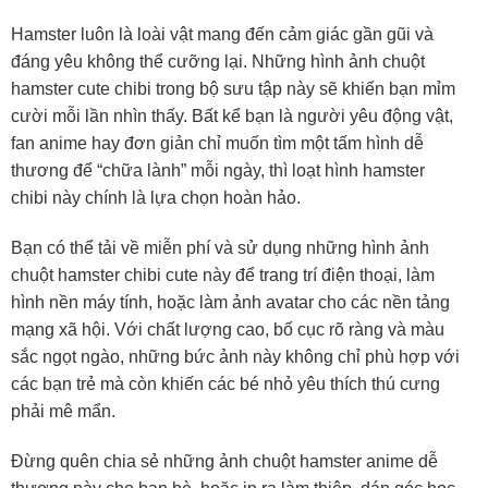
Hamster luôn là loài vật mang đến cảm giác gần gũi và
đáng yêu không thể cưỡng lại. Những hình ảnh chuột
hamster cute chibi trong bộ sưu tập này sẽ khiến bạn mỉm
cười mỗi lần nhìn thấy. Bất kể bạn là người yêu động vật,
fan anime hay đơn giản chỉ muốn tìm một tấm hình dễ
thương để “chữa lành” mỗi ngày, thì loạt hình hamster
chibi này chính là lựa chọn hoàn hảo.
Bạn có thể tải về miễn phí và sử dụng những hình ảnh
chuột hamster chibi cute này để trang trí điện thoại, làm
hình nền máy tính, hoặc làm ảnh avatar cho các nền tảng
mạng xã hội. Với chất lượng cao, bố cục rõ ràng và màu
sắc ngọt ngào, những bức ảnh này không chỉ phù hợp với
các bạn trẻ mà còn khiến các bé nhỏ yêu thích thú cưng
phải mê mẩn.
Đừng quên chia sẻ những ảnh chuột hamster anime dễ