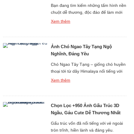
Bạn đang tìm kiếm những tấm hình nền
chuột dễ thương, độc đáo để làm mới
giao diện điện thoại hay máy tính? Bộ
Xem thêm
sưu tập hình Ảnh Nền Con Chuột Dễ
Thương, Điện Thoại, PC Miễn Phí Full
HD sẽ mang lại cho bạn kho hình nền
Ảnh Chó Ngao Tây Tạng Ngộ
chất lượng cao với đủ mọi phong […]
Nghĩnh, Đáng Yêu
Chó Ngao Tây Tạng – giống chó huyền
thoại tới từ dãy Himalaya nổi tiếng với
thân hình to lớn, bộ lông dày bồng
Xem thêm
bềnh và thần thái “đại ca vùng núi”. Tuy
nhiên, kế bên vẻ ngoài uy nghi, chó
Ngao cũng có những khoảnh khắc vô
Chọn Lọc +950 Ảnh Gấu Trúc 3D
cùng ngộ nghĩnh, dễ thương khiến bao
[…]
Ngầu, Gáu Cute Dễ Thương Nhất
Cõi Mạng
Gấu trúc vốn đã nổi tiếng với vẻ ngoài
tròn trĩnh, hiền lành và đáng yêu.