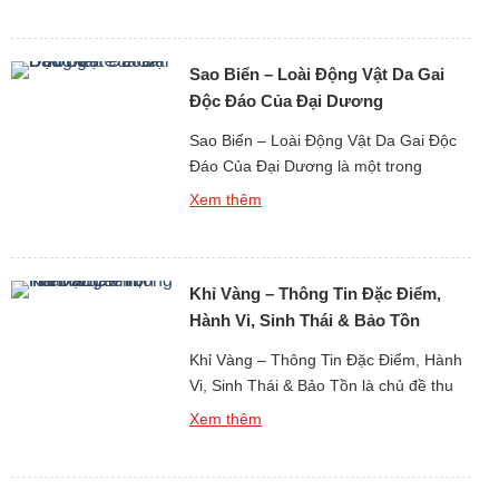
cũng là loài khiến nhiều người dè
chừng bởi vẻ ngoài đầy gai nhọn. Chỉ
Sao Biển – Loài Động Vật Da Gai
cần một bước chân sơ ý khi […]
Độc Đáo Của Đại Dương
Sao Biển – Loài Động Vật Da Gai Độc
Đáo Của Đại Dương là một trong
những hình ảnh quen thuộc và mang
Xem thêm
tính biểu tượng nhất khi con người
nhắc đến thế giới sinh vật biển. Với
hình dáng tỏa tròn như những vì sao
Khỉ Vàng – Thông Tin Đặc Điểm,
dưới đáy biển, sao biển không chỉ thu
hút […]
Hành Vi, Sinh Thái & Bảo Tồn
Khỉ Vàng – Thông Tin Đặc Điểm, Hành
Vi, Sinh Thái & Bảo Tồn là chủ đề thu
hút sự quan tâm lớn khi nghiên cứu về
Xem thêm
thế giới động vật linh trưởng tại khu vực
Đông Nam Á và miền nam Trung Quốc.
Khỉ vàng là tên gọi phổ biến dùng để