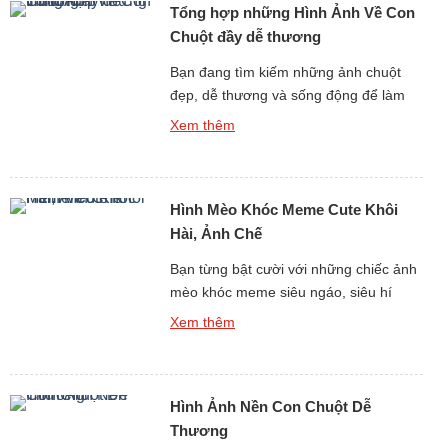
Tổng hợp những Hình Ảnh Về Con
chỉ một […]
Chuột đầy dễ thương
Bạn đang tìm kiếm những ảnh chuột
đẹp, dễ thương và sống động để làm
hình nền, thiết kế, in ấn hay đơn thuần
Xem thêm
chỉ để ngắm nhìn thư giãn? Bộ sưu tập
hình ảnh về con chuột dưới đây sẽ đưa
bạn bước vào một toàn cầu đáng yêu,
Hình Mèo Khóc Meme Cute Khôi
đa dạng và hết sức […]
Hài, Ảnh Chế
Bạn từng bật cười với những chiếc ảnh
mèo khóc meme siêu ngáo, siêu hí
hước trên mạng chưa? nếu như rồi, thì
Xem thêm
đây chính là bộ sưu tập bạn đang tìm
kiếm! Với Hình Mèo Khóc Meme Cute
Khôi Hài, Ảnh Chế được lựa chọn lọc,
Hình Ảnh Nền Con Chuột Dễ
loạt con mèo khóc meme này sẽ khiến
[…]
Thương