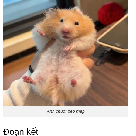
Ảnh chuột béo mập
Đoạn kết