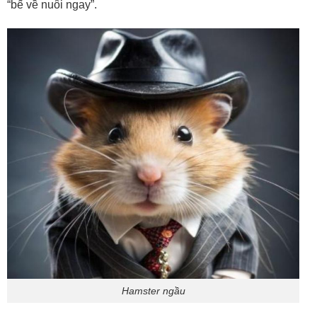
“bế về nuôi ngay”.
Hamster ngầu