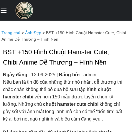
Bỏ
qua
nội
dung
Trang chủ
>
Ảnh Đẹp
>
BST +150 Hình Chuột Hamster Cute, Chibi
Anime Dễ Thương – Hình Nền
BST +150 Hình Chuột Hamster Cute,
Chibi Anime Dễ Thương – Hình Nền
Ngày đăng :
12-09-2025
|
Đăng bởi :
admin
Nếu bạn là tín đồ của những thứ nhỏ nhắn, dễ thương thì
chắc chắn không thể bỏ qua bộ sưu tập
hình chuột
hamster chibi
với hơn 150 mẫu được tuyển chọn kỹ
lưỡng. Những chú
chuột hamster cute chibi
không chỉ
gây sốt với ánh mắt long lanh mà còn có thể “đốn tim” bất
kỳ ai bởi nét ngộ nghĩnh và biểu cảm đáng yêu .