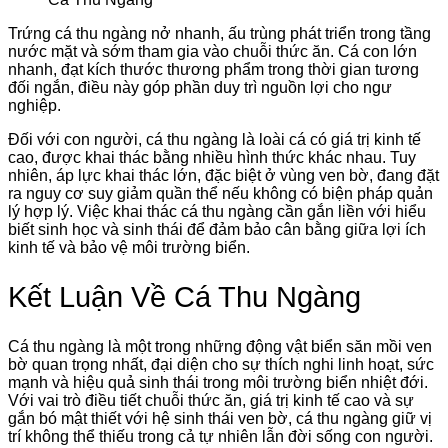
Trứng cá thu ngàng nở nhanh, ấu trùng phát triển trong tầng
nước mặt và sớm tham gia vào chuỗi thức ăn. Cá con lớn
nhanh, đạt kích thước thương phẩm trong thời gian tương
đối ngắn, điều này góp phần duy trì nguồn lợi cho ngư
nghiệp.
Đối với con người, cá thu ngàng là loài cá có giá trị kinh tế
cao, được khai thác bằng nhiều hình thức khác nhau. Tuy
nhiên, áp lực khai thác lớn, đặc biệt ở vùng ven bờ, đang đặt
ra nguy cơ suy giảm quần thể nếu không có biện pháp quản
lý hợp lý. Việc khai thác cá thu ngàng cần gắn liền với hiểu
biết sinh học và sinh thái để đảm bảo cân bằng giữa lợi ích
kinh tế và bảo vệ môi trường biển.
Kết Luận Về Cá Thu Ngàng
Cá thu ngàng là một trong những động vật biển săn mồi ven
bờ quan trọng nhất, đại diện cho sự thích nghi linh hoạt, sức
mạnh và hiệu quả sinh thái trong môi trường biển nhiệt đới.
Với vai trò điều tiết chuỗi thức ăn, giá trị kinh tế cao và sự
gắn bó mật thiết với hệ sinh thái ven bờ, cá thu ngàng giữ vị
trí không thể thiếu trong cả tự nhiên lẫn đời sống con người.