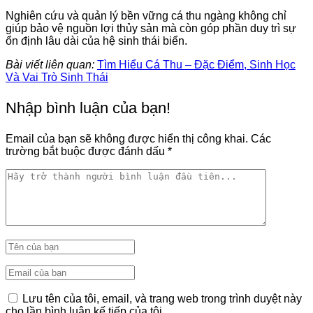
Nghiên cứu và quản lý bền vững cá thu ngàng không chỉ
giúp bảo vệ nguồn lợi thủy sản mà còn góp phần duy trì sự
ổn định lâu dài của hệ sinh thái biển.
Bài viết liên quan:
Tìm Hiểu Cá Thu – Đặc Điểm, Sinh Học
Và Vai Trò Sinh Thái
Nhập bình luận của bạn!
Email của bạn sẽ không được hiển thị công khai.
Các
trường bắt buộc được đánh dấu
*
Lưu tên của tôi, email, và trang web trong trình duyệt này
cho lần bình luận kế tiếp của tôi.