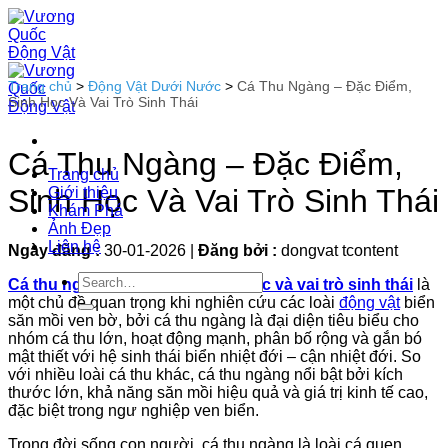
Bỏ
qua
nội
dung
Trang chủ
>
Động Vật Dưới Nước
>
Cá Thu Ngàng – Đặc Điểm,
Sinh Học Và Vai Trò Sinh Thái
Cá Thu Ngàng – Đặc Điểm,
Trang chủ
Sinh Học Và Vai Trò Sinh Thái
Giới thiệu
Khám Phá
Ảnh Đẹp
Liên hệ
Ngày đăng :
30-01-2026
|
Đăng bởi :
dongvat tcontent
Cá thu ngàng – đặc điểm, sinh học và vai trò sinh thái
là
một chủ đề quan trọng khi nghiên cứu các loài
động vật
biển
săn mồi ven bờ, bởi cá thu ngàng là đại diện tiêu biểu cho
nhóm cá thu lớn, hoạt động mạnh, phân bố rộng và gắn bó
mật thiết với hệ sinh thái biển nhiệt đới – cận nhiệt đới. So
với nhiều loài cá thu khác, cá thu ngàng nổi bật bởi kích
thước lớn, khả năng săn mồi hiệu quả và giá trị kinh tế cao,
đặc biệt trong ngư nghiệp ven biển.
Trong đời sống con người, cá thu ngàng là loài cá quen