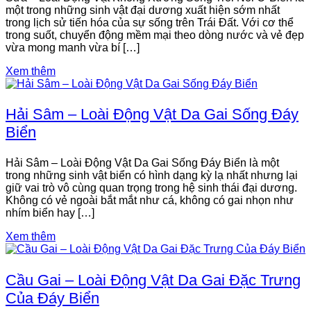
một trong những sinh vật đại dương xuất hiện sớm nhất
trong lịch sử tiến hóa của sự sống trên Trái Đất. Với cơ thể
trong suốt, chuyển động mềm mại theo dòng nước và vẻ đẹp
vừa mong manh vừa bí […]
Xem thêm
Hải Sâm – Loài Động Vật Da Gai Sống Đáy
Biển
Hải Sâm – Loài Động Vật Da Gai Sống Đáy Biển là một
trong những sinh vật biển có hình dạng kỳ lạ nhất nhưng lại
giữ vai trò vô cùng quan trọng trong hệ sinh thái đại dương.
Không có vẻ ngoài bắt mắt như cá, không có gai nhọn như
nhím biển hay […]
Xem thêm
Cầu Gai – Loài Động Vật Da Gai Đặc Trưng
Của Đáy Biển