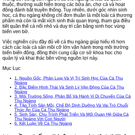
thuộc, thường xuất hiện trong các bữa ăn, chợ cá và hoạt
động đánh bắt truyền thống. Tuy nhiên, dưới góc nhìn sinh
học, cá thu ngàng không chỉ đơn thuần là một loài cá thương
phẩm mà còn là mắt xích sinh thái quan trọng, tham gia điều
tiết quần thể cá nổi nhỏ và duy trì cân bằng sinh học vùng
biển ven bờ.
Việc nghiên cứu đầy đủ về cá thu ngàng giúp hiểu rõ hơn
cách các loài cá săn mồi cỡ lớn vận hành trong môi trường
biển biến động, đồng thời cung cấp cơ sở khoa học cho
quản lý và khai thác bền vững nguồn lợi này.
Mục Lục
1.
Nguồn Gốc, Phân Loại Và Vị Trí Sinh Học Của Cá Thu
Ngàng
2.
Đặc Điểm Hình Thái Và Sinh Lý Vận Động Của Cá Thu
Ngàng
3.
Môi Trường Sống, Phân Bố Và Hành Vi Di Chuyển Của Cá
Thu Ngàng
4.
Tập Tính Săn Mồi, Chế Độ Dinh Dưỡng Và Vai Trò Chuỗi
Thức Ăn Của Cá Thu Ngàng
5.
Sinh Sản, Chu Trình Phát Triển Và Mối Quan Hệ Giữa Cá
Thu Ngàng Với Con Người
6.
Kết Luận Về Cá Thu Ngàng