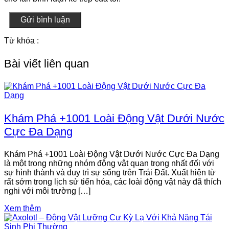
Gửi bình luận
Từ khóa :
Bài viết liên quan
Khám Phá +1001 Loài Động Vật Dưới Nước
Cực Đa Dạng
Khám Phá +1001 Loài Động Vật Dưới Nước Cực Đa Dạng
là một trong những nhóm động vật quan trọng nhất đối với
sự hình thành và duy trì sự sống trên Trái Đất. Xuất hiện từ
rất sớm trong lịch sử tiến hóa, các loài động vật này đã thích
nghi với môi trường […]
Xem thêm