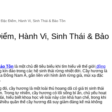
Đặc Điểm, Hành Vi, Sinh Thái & Bảo Tồn
ểm, Hành Vi, Sinh Thái & Bảo
Bảo Tồn
là một chủ đề tiêu biểu khi tìm hiểu về thế giới
động
g kín đáo trong các hệ sinh thái rừng nhiệt đới. Cầy hương là
ia Đông Nam Á, gắn liền với hình ảnh rừng già, mùi xạ đặc
.
ó, cầy hương là một loài thú hoang dã có giá trị sinh thái
ên. Trong tự nhiên, cầy hương có lối sống bí ẩn, chủ yếu hoạt
 dài, hiểu biết khoa học về loài này còn khá hạn chế, trong khi
. Nhiều quần thể cầy hương đã suy giảm đáng kể mà không