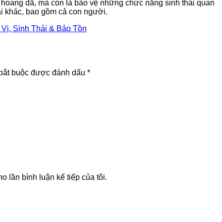
t hoang dã, mà còn là bảo vệ những chức năng sinh thái quan
ài khác, bao gồm cả con người.
Vi, Sinh Thái & Bảo Tồn
bắt buộc được đánh dấu
*
o lần bình luận kế tiếp của tôi.