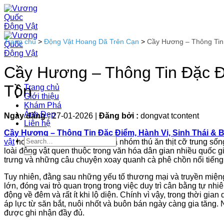
Bỏ
qua
nội
dung
Trang chủ
>
Động Vật Hoang Dã Trên Cạn
>
Cầy Hương – Thông Tin 
Cầy Hương – Thông Tin Đặc Đi
Tồn
Trang chủ
Giới thiệu
Khám Phá
Ảnh Đẹp
Ngày đăng :
27-01-2026
|
Đăng bởi :
dongvat tcontent
Liên hệ
Cầy Hương – Thông Tin Đặc Điểm, Hành Vi, Sinh Thái & 
vật
hoang dã châu Á, đặc biệt là nhóm thú ăn thịt cỡ trung sốn
loài động vật quen thuộc trong văn hóa dân gian nhiều quốc g
trưng và những câu chuyện xoay quanh cà phê chồn nổi tiếng
Tuy nhiên, đằng sau những yếu tố thương mại và truyền miệng đ
lớn, đóng vai trò quan trọng trong việc duy trì cân bằng tự nhi
động về đêm và rất ít khi lộ diện. Chính vì vậy, trong thời gian
áp lực từ săn bắt, nuôi nhốt và buôn bán ngày càng gia tăng
được ghi nhận đầy đủ.