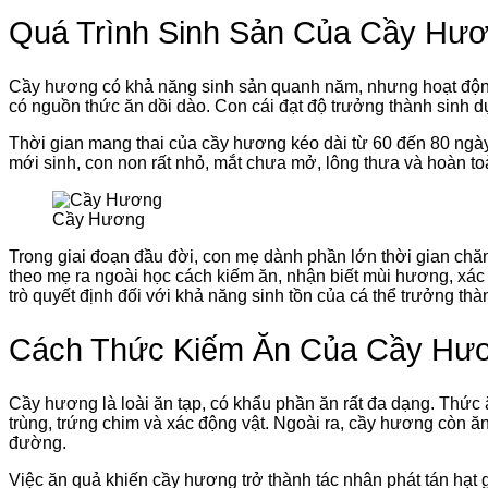
Quá Trình Sinh Sản Của Cầy Hư
Cầy hương có khả năng sinh sản quanh năm, nhưng hoạt động
có nguồn thức ăn dồi dào. Con cái đạt độ trưởng thành sinh 
Thời gian mang thai của cầy hương kéo dài từ 60 đến 80 ngày.
mới sinh, con non rất nhỏ, mắt chưa mở, lông thưa và hoàn t
Cầy Hương
Trong giai đoạn đầu đời, con mẹ dành phần lớn thời gian chă
theo mẹ ra ngoài học cách kiếm ăn, nhận biết mùi hương, xác đ
trò quyết định đối với khả năng sinh tồn của cá thể trưởng thà
Cách Thức Kiếm Ăn Của Cầy Hư
Cầy hương là loài ăn tạp, có khẩu phần ăn rất đa dạng. Thức
trùng, trứng chim và xác động vật. Ngoài ra, cầy hương còn ăn 
đường.
Việc ăn quả khiến cầy hương trở thành tác nhân phát tán hạt g