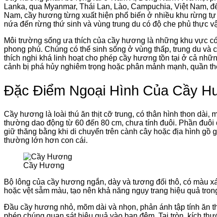
Lanka, qua Myanmar, Thái Lan, Lào, Campuchia, Việt Nam, đế
Nam, cầy hương từng xuất hiện phổ biến ở nhiều khu rừng tự 
nứa đến rừng thứ sinh và vùng trung du có độ che phủ thực vật
Môi trường sống ưa thích của cầy hương là những khu vực có 
phong phú. Chúng có thể sinh sống ở vùng thấp, trung du và c
thích nghi khá linh hoạt cho phép cầy hương tồn tại ở cả nhữn
cảnh bị phá hủy nghiêm trọng hoặc phân mảnh mạnh, quần th
Đặc Điểm Ngoại Hình Của Cầy H
Cầy hương là loài thú ăn thịt cỡ trung, có thân hình thon dài,
thường dao động từ 60 đến 80 cm, chưa tính đuôi. Phần đuôi d
giữ thăng bằng khi di chuyển trên cành cây hoặc địa hình gồ 
thường lớn hơn con cái.
Cầy Hương
Bộ lông của cầy hương ngắn, dày và tương đối thô, có màu x
hoặc vệt sẫm màu, tạo nên khả năng ngụy trang hiệu quả tro
Đầu cầy hương nhỏ, mõm dài và nhọn, phản ánh tập tính ăn thịt
phép chúng quan sát hiệu quả vào ban đêm. Tai tròn, kích thư