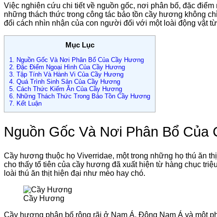
Việc nghiên cứu chi tiết về nguồn gốc, nơi phân bố, đặc điểm n
những thách thức trong công tác bảo tồn cầy hương không chỉ g
đổi cách nhìn nhận của con người đối với một loài động vật từ
Mục Lục
1.
Nguồn Gốc Và Nơi Phân Bổ Của Cầy Hương
2.
Đặc Điểm Ngoại Hình Của Cầy Hương
3.
Tập Tính Và Hành Vi Của Cầy Hương
4.
Quá Trình Sinh Sản Của Cầy Hương
5.
Cách Thức Kiếm Ăn Của Cầy Hương
6.
Những Thách Thức Trong Bảo Tồn Cầy Hương
7.
Kết Luận
Nguồn Gốc Và Nơi Phân Bổ Của
Cầy hương thuộc họ Viverridae, một trong những họ thú ăn th
cho thấy tổ tiên của cầy hương đã xuất hiện từ hàng chục tri
loài thú ăn thịt hiện đại như mèo hay chó.
Cầy Hương
Cầy hương phân bố rộng rãi ở Nam Á, Đông Nam Á và một phần