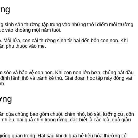
ơng
 sinh sản thường tập trung vào những thời điểm môi trường
dục vào khoảng một năm tuổi.
 Mỗi lứa, con cái thường sinh từ hai đến bốn con non. Khi
oàn phụ thuộc vào mẹ.
m sóc và bảo vệ con non. Khi con non lớn hơn, chúng bắt đầu
ịnh lãnh thổ và tránh kẻ thù. Giai đoạn học tập này đóng vai
nh.
ơng
 ăn của chúng bao gồm chuột, chim nhỏ, bò sát, lưỡng cư, côn
nhiều loại quả chín trong rừng, đặc biệt là các loài quả giàu
iống quan trọng. Hạt sau khi đi qua hệ tiêu hóa thường có