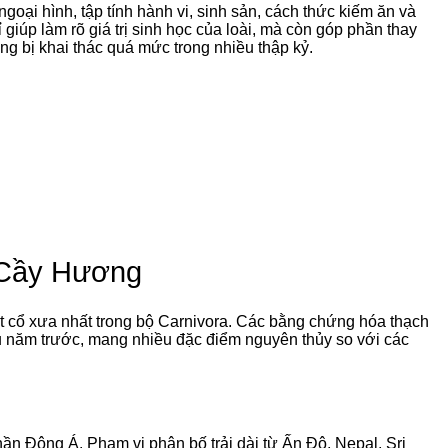
goại hình, tập tính hành vi, sinh sản, cách thức kiếm ăn và
iúp làm rõ giá trị sinh học của loài, mà còn góp phần thay
ng bị khai thác quá mức trong nhiều thập kỷ.
 Cầy Hương
ịt cổ xưa nhất trong bộ Carnivora. Các bằng chứng hóa thạch
ệu năm trước, mang nhiều đặc điểm nguyên thủy so với các
 Đông Á. Phạm vi phân bố trải dài từ Ấn Độ, Nepal, Sri