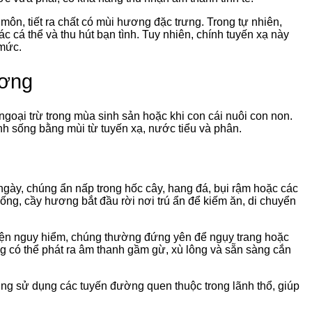
ôn, tiết ra chất có mùi hương đặc trưng. Trong tự nhiên,
c cá thể và thu hút bạn tình. Tuy nhiên, chính tuyến xạ này
 mức.
ương
ngoại trừ trong mùa sinh sản hoặc khi con cái nuôi con non.
inh sống bằng mùi từ tuyến xạ, nước tiểu và phân.
gày, chúng ẩn nấp trong hốc cây, hang đá, bụi rậm hoặc các
ống, cầy hương bắt đầu rời nơi trú ẩn để kiếm ăn, di chuyển
 hiện nguy hiểm, chúng thường đứng yên để ngụy trang hoặc
g có thể phát ra âm thanh gầm gừ, xù lông và sẵn sàng cắn
ng sử dụng các tuyến đường quen thuộc trong lãnh thổ, giúp