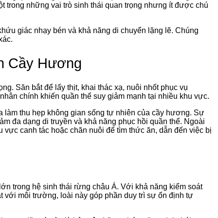
 trong những vai trò sinh thái quan trọng nhưng ít được chú
hứu giác nhạy bén và khả năng di chuyển lặng lẽ. Chúng
xác.
ồn Cầy Hương
. Săn bắt để lấy thịt, khai thác xạ, nuôi nhốt phục vụ
hân chính khiến quần thể suy giảm mạnh tại nhiều khu vực.
óa làm thu hẹp không gian sống tự nhiên của cầy hương. Sự
iảm đa dạng di truyền và khả năng phục hồi quần thể. Ngoài
 vực canh tác hoặc chăn nuôi để tìm thức ăn, dẫn đến việc bị
o lớn trong hệ sinh thái rừng châu Á. Với khả năng kiểm soát
ạt với môi trường, loài này góp phần duy trì sự ổn định tự