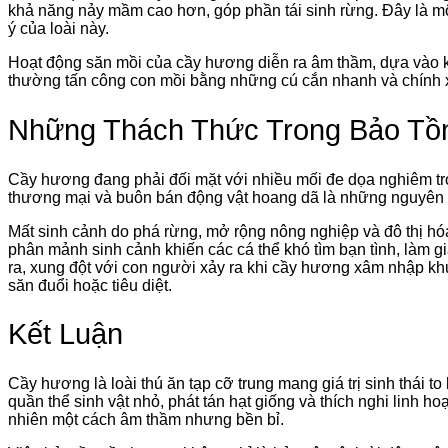
khả năng nảy mầm cao hơn, góp phần tái sinh rừng. Đây là một
ý của loài này.
Hoạt động săn mồi của cầy hương diễn ra âm thầm, dựa vào k
thường tấn công con mồi bằng những cú cắn nhanh và chính 
Những Thách Thức Trong Bảo T
Cầy hương đang phải đối mặt với nhiều mối đe dọa nghiêm trọng
thương mại và buôn bán động vật hoang dã là những nguyên n
Mất sinh cảnh do phá rừng, mở rộng nông nghiệp và đô thị h
phân mảnh sinh cảnh khiến các cá thể khó tìm bạn tình, làm g
ra, xung đột với con người xảy ra khi cầy hương xâm nhập khu
săn đuổi hoặc tiêu diệt.
Kết Luận
Cầy hương là loài thú ăn tạp cỡ trung mang giá trị sinh thái t
quần thể sinh vật nhỏ, phát tán hạt giống và thích nghi linh ho
nhiên một cách âm thầm nhưng bền bỉ.