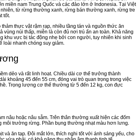
n miền nam Trung Quốc và các đảo lớn ở Indonesia. Tại Việt
nhiên, từ rừng thường xanh, rừng bán thường xanh, rừng tre
 tốt.
thảm thực vật rậm rạp, nhiều tầng tán và nguồn thức ăn
ả vùng núi thấp, miễn là còn đủ nơi trú ẩn an toàn. Khả năng
g khu vực bị tác động nhẹ bởi con người, tuy nhiên khi sinh
ể loài nhanh chóng suy giảm.
ương
 mềm dẻo và rất linh hoạt. Chiều dài cơ thể trưởng thành
ài khoảng 45 đến 55 cm, đóng vai trò quan trọng trong việc
ghề. Trọng lượng cơ thể thường từ 5 đến 12 kg, con đực
ám nâu hoặc nâu sẫm. Trên thân thường xuất hiện các đốm
ng môi trường rừng. Phần bụng thường nhạt màu hơn lưng.
 và ăn tạp. Đôi mắt lớn, thích nghi tốt với ánh sáng yếu, cho
ớc vừa phải, có khả năng thu nhận âm thanh tinh tế.