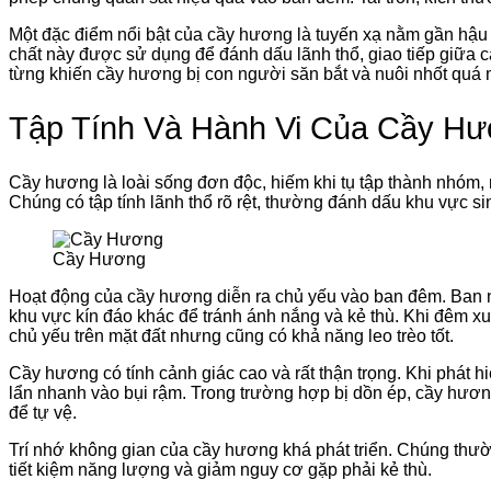
Một đặc điểm nổi bật của cầy hương là tuyến xạ nằm gần hậu m
chất này được sử dụng để đánh dấu lãnh thổ, giao tiếp giữa cá
từng khiến cầy hương bị con người săn bắt và nuôi nhốt quá
Tập Tính Và Hành Vi Của Cầy H
Cầy hương là loài sống đơn độc, hiếm khi tụ tập thành nhóm, 
Chúng có tập tính lãnh thổ rõ rệt, thường đánh dấu khu vực s
Cầy Hương
Hoạt động của cầy hương diễn ra chủ yếu vào ban đêm. Ban n
khu vực kín đáo khác để tránh ánh nắng và kẻ thù. Khi đêm xu
chủ yếu trên mặt đất nhưng cũng có khả năng leo trèo tốt.
Cầy hương có tính cảnh giác cao và rất thận trọng. Khi phát
lẩn nhanh vào bụi rậm. Trong trường hợp bị dồn ép, cầy hươn
để tự vệ.
Trí nhớ không gian của cầy hương khá phát triển. Chúng thườ
tiết kiệm năng lượng và giảm nguy cơ gặp phải kẻ thù.