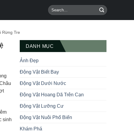
i Rừng Tre
Hệ
DANH MỤC
Ảnh Đẹp
Động Vật Biết Bay
ọng
. Châu
Động Vật Dưới Nước
ợt
Động Vật Hoang Dã Trên Cạn
Động Vật Lưỡng Cư
iêm
Động Vật Nuôi Phổ Biến
c sinh
Khám Phá