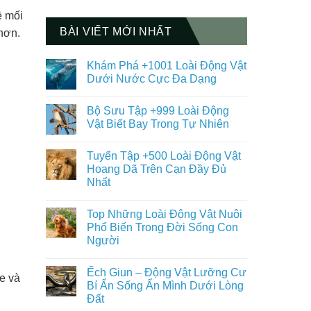
ề mối
BÀI VIẾT MỚI NHẤT
 hơn.
Khám Phá +1001 Loài Động Vật
Dưới Nước Cực Đa Dạng
Không
có
Bộ Sưu Tập +999 Loài Động
bình
luận
Vật Biết Bay Trong Tự Nhiên
ở
Khám
Không
Phá
có
Tuyển Tập +500 Loài Động Vật
+1001
bình
Loài
luận
Hoang Dã Trên Cạn Đầy Đủ
Động
ở
Nhất
Vật
Bộ
Dưới
Sưu
Không
Nước
Tập
có
Cực
+999
Top Những Loài Động Vật Nuôi
bình
Đa
Loài
luận
Phổ Biến Trong Đời Sống Con
Dạng
Động
ở
Vật
Người
Tuyển
Biết
Tập
Bay
Không
+500
Trong
có
Loài
Ếch Giun – Động Vật Lưỡng Cư
Tự
bình
re và
Động
Nhiên
luận
Bí Ẩn Sống Ẩn Mình Dưới Lòng
Vật
ở
Hoang
Đất
Top
Dã
Những