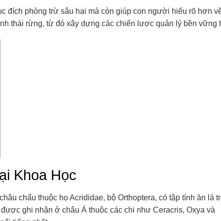
c đích phòng trừ sâu hại mà còn giúp con người hiểu rõ hơn v
inh thái rừng, từ đó xây dựng các chiến lược quản lý bền vững
ại Khoa Học
hâu chấu thuộc họ Acrididae, bộ Orthoptera, có tập tính ăn lá t
ến được ghi nhận ở châu Á thuộc các chi như Ceracris, Oxya và