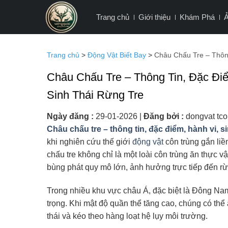
Bỏ
Trang chủ
Giới thiệu
Khám Phá
qua
nội
dung
Trang chủ
>
Động Vật Biết Bay
>
Châu Chấu Tre – Thông
Châu Chấu Tre – Thông Tin, Đặc Điể
Sinh Thái Rừng Tre
Ngày đăng :
29-01-2026
|
Đăng bởi :
dongvat tco
Châu chấu tre – thông tin, đặc điểm, hành vi, si
khi nghiên cứu thế giới
động vật
côn trùng gắn liền
chấu tre không chỉ là một loài côn trùng ăn thực 
bùng phát quy mô lớn, ảnh hưởng trực tiếp đến rừn
Trong nhiều khu vực châu Á, đặc biệt là Đông Na
trọng. Khi mật độ quần thể tăng cao, chúng có thể ăn
thái và kéo theo hàng loạt hệ lụy môi trường.