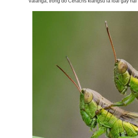
Valanga, trong đó Ceracris kiangsu là loài gây hại 