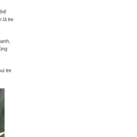
Sống
Trôi
Nổi
thể
Ở
Biển
 lá tre
mạnh,
húng
ụi tre