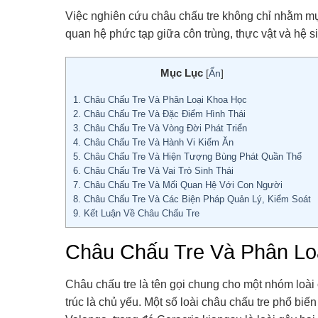
Việc nghiên cứu châu chấu tre không chỉ nhằm mụ
quan hệ phức tạp giữa côn trùng, thực vật và hệ s
Mục Lục
[
Ẩn
]
1.
Châu Chấu Tre Và Phân Loại Khoa Học
2.
Châu Chấu Tre Và Đặc Điểm Hình Thái
3.
Châu Chấu Tre Và Vòng Đời Phát Triển
4.
Châu Chấu Tre Và Hành Vi Kiếm Ăn
5.
Châu Chấu Tre Và Hiện Tượng Bùng Phát Quần Thể
6.
Châu Chấu Tre Và Vai Trò Sinh Thái
7.
Châu Chấu Tre Và Mối Quan Hệ Với Con Người
8.
Châu Chấu Tre Và Các Biện Pháp Quản Lý, Kiểm Soát
9.
Kết Luận Về Châu Chấu Tre
Châu Chấu Tre Và Phân Lo
Châu chấu tre là tên gọi chung cho một nhóm loài c
trúc là chủ yếu. Một số loài châu chấu tre phổ bi