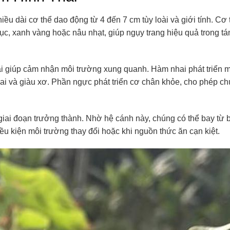
iều dài cơ thể dao động từ 4 đến 7 cm tùy loài và giới tính. Cơ 
c, xanh vàng hoặc nâu nhạt, giúp ngụy trang hiệu quả trong tán
ài giúp cảm nhận môi trường xung quanh. Hàm nhai phát triển 
 dai và giàu xơ. Phần ngực phát triển cơ chân khỏe, cho phép c
 giai đoạn trưởng thành. Nhờ hệ cánh này, chúng có thể bay từ b
iều kiện môi trường thay đổi hoặc khi nguồn thức ăn cạn kiệt.