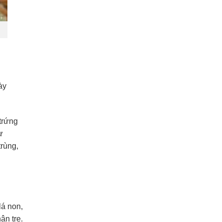
ày
trứng
ự
trùng,
lá non,
ân tre.