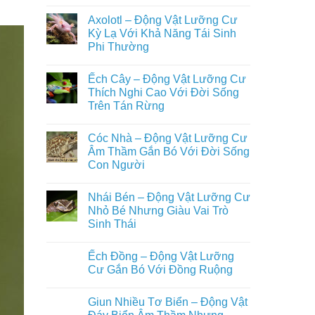
Trên
Không
Loài
Cạn
có
Động
Axolotl – Động Vật Lưỡng Cư
Đầy
bình
Vật
Đủ
luận
Kỳ Lạ Với Khả Năng Tái Sinh
Nuôi
ở
Nhất
Phổ
Phi Thường
Ếch
Biến
Giun
Trong
Không
–
Đời
có
Động
Ếch Cây – Động Vật Lưỡng Cư
Sống
bình
Vật
Con
luận
Thích Nghi Cao Với Đời Sống
Lưỡng
ở
Người
Cư
Trên Tán Rừng
Axolotl
Bí
–
Ẩn
Không
Động
Sống
có
Vật
Cóc Nhà – Động Vật Lưỡng Cư
Ẩn
bình
Lưỡng
Mình
luận
Âm Thầm Gắn Bó Với Đời Sống
Cư
ở
Dưới
Kỳ
Con Người
Ếch
Lòng
Lạ
Cây
Đất
Với
Không
–
Khả
có
Động
Nhái Bén – Động Vật Lưỡng Cư
Năng
bình
Vật
Tái
luận
Nhỏ Bé Nhưng Giàu Vai Trò
Lưỡng
ở
Sinh
Cư
Sinh Thái
Cóc
Phi
Thích
Nhà
Thường
Nghi
Không
–
Cao
có
Động
Ếch Đồng – Động Vật Lưỡng
Với
bình
Vật
Đời
luận
Cư Gắn Bó Với Đồng Ruộng
Lưỡng
ở
Sống
Cư
Nhái
Trên
Không
Âm
Bén
Tán
có
Thầm
Giun Nhiều Tơ Biển – Động Vật
–
Rừng
bình
Gắn
Động
luận