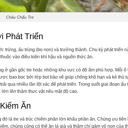
Châu Chấu Tre
 Phát Triển
: trứng, ấu trùng (bọ non) và trưởng thành. Chu kỳ phát triển n
 thuộc vào điều kiện khí hậu và nguồn thức ăn.
ường ở gần gốc tre hoặc những khu vực có độ ẩm phù hợp. Mỗi ổ 
được bao bọc bởi lớp bọt bảo vệ giúp chống khô hạn và kẻ thù t
rải qua nhiều lần lột xác để phát triển. Trong suốt giai đoạn ấu 
c lớn lên thảm thực vật nếu mật độ cao.
 Kiếm Ăn
ng đó lá tre và trúc chiếm phần lớn khẩu phần ăn. Chúng ưu tiên 
ếm, chúng cũng có thể ăn lá già và thậm chí gặm vỏ non của th