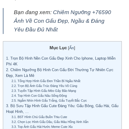
Bạn đang xem:
Chiêm Ngưỡng +76590
Ảnh Về Con Gấu Đẹp, Ngầu & Đáng
Yêu Đầu Đủ Nhất
Mục Lục
[
Ẩn
]
1.
Trọn Bộ Hình Nền Con Gấu Đep Xinh Cho Iphone, Laptop Miễn
Phí 4K
2.
Chiêm Ngưỡng Bộ Hình Con Gấu Đời Thường Tự Nhiên Cực
Đẹp, Xem Là Mê
2.1.
Tổng Hợp Hình Gấu Đen Thần Bí Ngầu Nhất
2.2.
Trọn Bộ Ảnh Gấu Trúc Đáng Yêu Vô Cùng
2.3.
Tuyển Tập Hình Gấu Mèo Gây Bão Mạng
2.4.
Top Hình Con Gấu Nâu Sống Động
2.5.
Ngắm Nhìn Hình Gấu Trắng, Gấu Tuyết Bắc Cực
3.
Bộ Sưu Tập Hình Gấu Cute Đáng Yêu: Gấu Bông, Gấu Hài, Gấu
Hoạt Hình, …
3.1.
BST Hình Chú Gấu Buồn Thiu Cute
3.2.
Chọn Lọc Hình Gấu Dâu, Gấu Màu Hồng Xinh Xắn
3.3.
Top Ảnh Gấu Hài Hước Meme Cute Xỉu