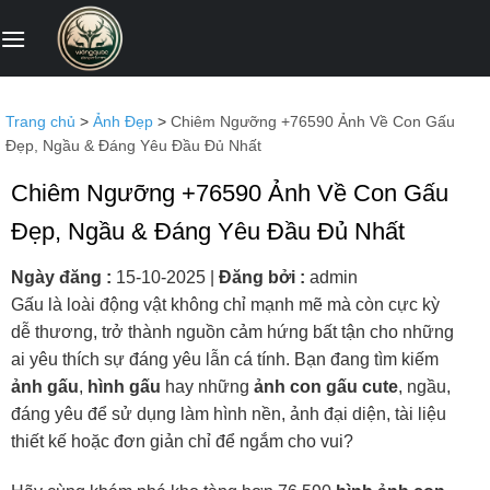
Bỏ
qua
nội
dung
Trang chủ
>
Ảnh Đẹp
>
Chiêm Ngưỡng +76590 Ảnh Về Con Gấu
Đẹp, Ngầu & Đáng Yêu Đầu Đủ Nhất
Chiêm Ngưỡng +76590 Ảnh Về Con Gấu
Đẹp, Ngầu & Đáng Yêu Đầu Đủ Nhất
Ngày đăng :
15-10-2025
|
Đăng bởi :
admin
Gấu là loài động vật không chỉ mạnh mẽ mà còn cực kỳ
dễ thương, trở thành nguồn cảm hứng bất tận cho những
ai yêu thích sự đáng yêu lẫn cá tính. Bạn đang tìm kiếm
ảnh gấu
,
hình gấu
hay những
ảnh con gấu cute
, ngầu,
đáng yêu để sử dụng làm hình nền, ảnh đại diện, tài liệu
thiết kế hoặc đơn giản chỉ để ngắm cho vui?