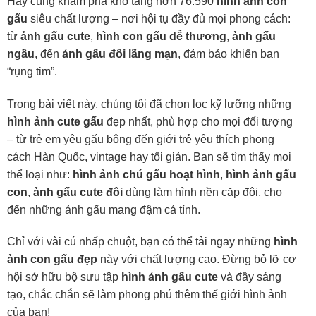
Hãy cùng khám phá kho tàng hơn 76.590
hình ảnh con
gấu
siêu chất lượng – nơi hội tụ đầy đủ mọi phong cách:
từ
ảnh gấu cute
,
hình con gấu dễ thương
,
ảnh gấu
ngầu
, đến
ảnh gấu đôi lãng mạn
, đảm bảo khiến bạn
“rụng tim”.
Trong bài viết này, chúng tôi đã chọn lọc kỹ lưỡng những
hình ảnh cute gấu
đẹp nhất, phù hợp cho mọi đối tượng
– từ trẻ em yêu gấu bông đến giới trẻ yêu thích phong
cách Hàn Quốc, vintage hay tối giản. Bạn sẽ tìm thấy mọi
thể loại như:
hình ảnh chú gấu hoạt hình
,
hình ảnh gấu
con
,
ảnh gấu cute đôi
dùng làm hình nền cặp đôi, cho
đến những ảnh gấu mang đậm cá tính.
Chỉ với vài cú nhấp chuột, bạn có thể tải ngay những
hình
ảnh con gấu đẹp
này với chất lượng cao. Đừng bỏ lỡ cơ
hội sở hữu bộ sưu tập
hình ảnh gấu cute
và đầy sáng
tạo, chắc chắn sẽ làm phong phú thêm thế giới hình ảnh
của bạn!