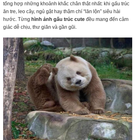
tổng hợp những khoảnh khắc chân thật nhất: khi gấu trúc
ăn tre, leo cây, ngủ gật hay thậm chí “lăn lộn” siêu hài
hước. Từng
hình ảnh gấu trúc cute
đều mang đến cảm
giác dễ chịu, thư giãn và gần gũi.