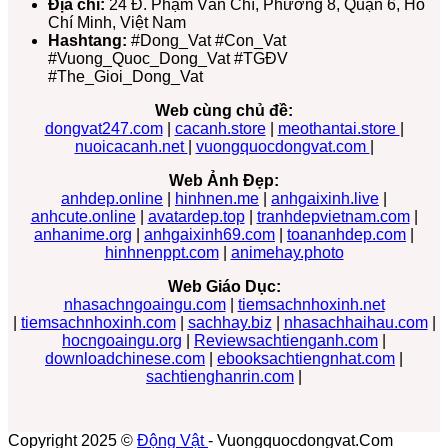
Địa chỉ:
24 Đ. Phạm Văn Chí, Phường 8, Quận 6, Hồ
Chí Minh, Việt Nam
Hashtang:
#Dong_Vat #Con_Vat
#Vuong_Quoc_Dong_Vat #TGĐV
#The_Gioi_Dong_Vat
Web cùng chủ đề:
dongvat247.com
|
cacanh.store
|
meothantai.store
|
nuoicacanh.net
|
vuongquocdongvat.com
|
Web Ảnh Đẹp:
anhdep.online
|
hinhnen.me
|
anhgaixinh.live
|
anhcute.online
|
avatardep.top
|
tranhdepvietnam.com
|
anhanime.org
|
anhgaixinh69.com
|
toananhdep.com
|
hinhnenppt.com
|
animehay.photo
Web Giáo Dục:
nhasachngoaingu.com
|
tiemsachnhoxinh.net
|
tiemsachnhoxinh.com
|
sachhay.biz
|
nhasachhaihau.com
|
hocngoaingu.org
|
Reviewsachtienganh.com
|
downloadchinese.com
|
ebooksachtiengnhat.com
|
sachtienghanrin.com
|
Copyright 2025 ©
Động Vật
- Vuongquocdongvat.Com