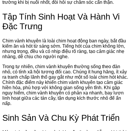
trường khi bị nuôi nhốt, đòi hỏi sự chăm sóc cẩn thận.
Tập Tính Sinh Hoạt Và Hành Vi
Đặc Trưng
Chim vành khuyên là loài chim hoạt động ban ngày, bắt đầu
kiếm ăn và hót từ sáng sớm. Tiếng hót của chim không lớn,
nhưng trong, đều và có nhịp điệu rõ ràng, tạo cảm giác nhẹ
nhàng, dễ chịu cho người nghe.
Trong tự nhiên, chim vành khuyên thường sống theo đàn
nhỏ, có tính xã hội tương đối cao. Chúng ít hung hăng, ít xảy
ra tranh chấp lãnh thổ gay gắt như một số loài chim hót khác.
Chính đặc điểm này khiến chim vành khuyên tạo cảm giác
hiền hòa, phù hợp với không gian sống yên tĩnh. Khi gặp
nguy hiểm, chim vành khuyên có phản xạ nhanh, bay lượn
linh hoạt giữa các tán cây, tận dụng kích thước nhỏ để ẩn
nấp.
Sinh Sản Và Chu Kỳ Phát Triển