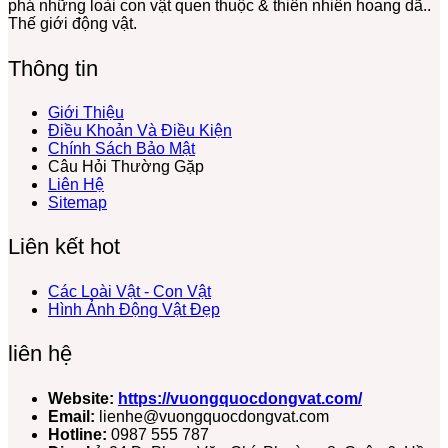
phá những loài con vật quen thuộc & thiên nhiên hoang dã..
Nọc
Đầy
Không
Thái
Yếu
Thế giới động vật.
Độc
Màu
Xương
Biển
Mạnh
Sắc
Sống
Thông tin
Trôi
Nổi
Ở
Giới Thiệu
Biển
Điều Khoản Và Điều Kiện
Chính Sách Bảo Mật
Câu Hỏi Thường Gặp
Liên Hệ
Sitemap
Liên kết hot
Các Loài Vật - Con Vật
Hình Ảnh Động Vật Đẹp
liên hệ
Website:
https://vuongquocdongvat.com/
Email:
lienhe@vuongquocdongvat.com
Hotline:
0987 555 787