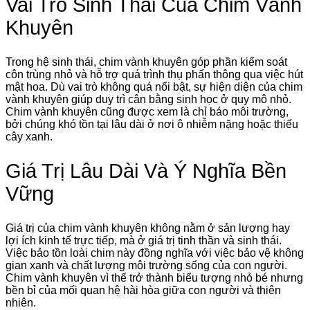
Vai Trò Sinh Thái Của Chim Vành
Khuyên
Trong hệ sinh thái, chim vành khuyên góp phần kiểm soát
côn trùng nhỏ và hỗ trợ quá trình thụ phấn thông qua việc hút
mật hoa. Dù vai trò không quá nổi bật, sự hiện diện của chim
vành khuyên giúp duy trì cân bằng sinh học ở quy mô nhỏ.
Chim vành khuyên cũng được xem là chỉ báo môi trường,
bởi chúng khó tồn tại lâu dài ở nơi ô nhiễm nặng hoặc thiếu
cây xanh.
Giá Trị Lâu Dài Và Ý Nghĩa Bền
Vững
Giá trị của chim vành khuyên không nằm ở sản lượng hay
lợi ích kinh tế trực tiếp, mà ở giá trị tinh thần và sinh thái.
Việc bảo tồn loài chim này đồng nghĩa với việc bảo vệ không
gian xanh và chất lượng môi trường sống của con người.
Chim vành khuyên vì thế trở thành biểu tượng nhỏ bé nhưng
bền bỉ của mối quan hệ hài hòa giữa con người và thiên
nhiên.