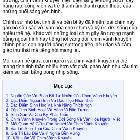
trương, chim vành khuyên hiện diện lặng lẽ trong vườn cây,
hàng rào, công viên và trở thành âm thanh quen thuộc của
những buổi sáng yên bình.
Chính sự nhỏ bé, tinh tế và bền bỉ ấy đã khiến loài chim này
gắn bó sâu sắc với văn hóa chơi chim và ký ức đời sống của
nhiều thế hệ. Khác với những loài chim gây ấn tượng mạnh
bằng ngoại hình hay tiếng hót vang dội, chim vành khuyên
chinh phục con người bằng sự trong trẻo, đều đặn và cảm
giác thư thái mà tiếng hót mang lại.
Mối quan hệ giữa con người và chim vành khuyên vì thế
mang tính tinh thần nhiều hơn vật chất, phản ánh nhu cầu tìm
kiếm sự cân bằng trong nhịp sống.
Mục Lục
1.
Nguồn Gốc Và Phân Bố Tự Nhiên Của Chim Vành Khuyên
2.
Đặc Điểm Ngoại Hình Và Dấu Hiệu Nhận Biết
3.
Đặc Điểm Sinh Học Và Khả Năng Thích Nghi
4.
Tập Tính Sinh Hoạt Và Hành Vi Đặc Trưng
5.
Sinh Sản Và Chu Kỳ Phát Triển
6.
Chim Vành Khuyên Trong Đời Sống Và Văn Hóa Người Việt
7.
Mối Quan Hệ Giữa Con Người Và Chim Vành Khuyên
8.
Vai Trò Sinh Thái Của Chim Vành Khuyên
9.
Giá Trị Lâu Dài Và Ý Nghĩa Bền Vững
10.
Kết Luận Về Chim Vành Khuyên