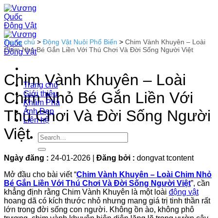
Bỏ
qua
nội
dung
Trang chủ
>
Động Vật Nuôi Phổ Biến
>
Chim Vành Khuyên – Loài
Chim Nhỏ Bé Gắn Liền Với Thú Chơi Và Đời Sống Người Việt
Chim Vành Khuyên – Loài
Trang chủ
Chim Nhỏ Bé Gắn Liền Với
Giới thiệu
Khám Phá
Ảnh Đẹp
Thú Chơi Và Đời Sống Người
Liên hệ
Việt
Ngày đăng :
24-01-2026
|
Đăng bởi :
dongvat tcontent
Mở đầu cho bài viết “
Chim Vành Khuyên – Loài Chim Nhỏ
Bé Gắn Liền Với Thú Chơi Và Đời Sống Người Việt
”, cần
khẳng định rằng Chim Vành Khuyên là một loài
động vật
hoang dã có kích thước nhỏ nhưng mang giá trị tinh thần rất
lớn trong đời sống con người. Không ồn ào, không phô