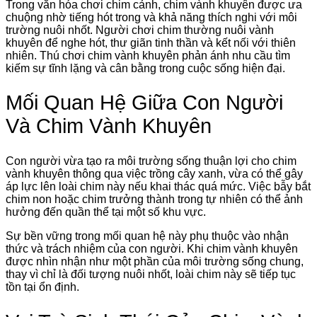
Trong văn hóa chơi chim cảnh, chim vành khuyên được ưa
chuộng nhờ tiếng hót trong và khả năng thích nghi với môi
trường nuôi nhốt. Người chơi chim thường nuôi vành
khuyên để nghe hót, thư giãn tinh thần và kết nối với thiên
nhiên. Thú chơi chim vành khuyên phản ánh nhu cầu tìm
kiếm sự tĩnh lặng và cân bằng trong cuộc sống hiện đại.
Mối Quan Hệ Giữa Con Người
Và Chim Vành Khuyên
Con người vừa tạo ra môi trường sống thuận lợi cho chim
vành khuyên thông qua việc trồng cây xanh, vừa có thể gây
áp lực lên loài chim này nếu khai thác quá mức. Việc bẫy bắt
chim non hoặc chim trưởng thành trong tự nhiên có thể ảnh
hưởng đến quần thể tại một số khu vực.
Sự bền vững trong mối quan hệ này phụ thuộc vào nhận
thức và trách nhiệm của con người. Khi chim vành khuyên
được nhìn nhận như một phần của môi trường sống chung,
thay vì chỉ là đối tượng nuôi nhốt, loài chim này sẽ tiếp tục
tồn tại ổn định.