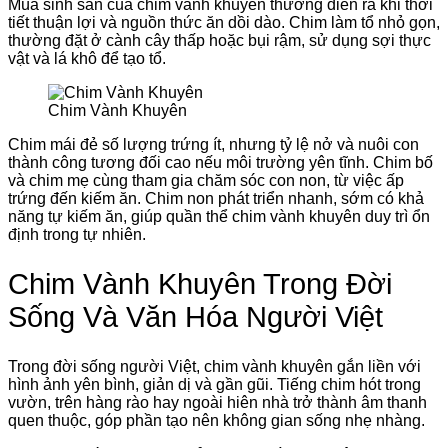
Mùa sinh sản của chim vành khuyên thường diễn ra khi thời
tiết thuận lợi và nguồn thức ăn dồi dào. Chim làm tổ nhỏ gọn,
thường đặt ở cành cây thấp hoặc bụi rậm, sử dụng sợi thực
vật và lá khô để tạo tổ.
Chim Vành Khuyên
Chim mái đẻ số lượng trứng ít, nhưng tỷ lệ nở và nuôi con
thành công tương đối cao nếu môi trường yên tĩnh. Chim bố
và chim mẹ cùng tham gia chăm sóc con non, từ việc ấp
trứng đến kiếm ăn. Chim non phát triển nhanh, sớm có khả
năng tự kiếm ăn, giúp quần thể chim vành khuyên duy trì ổn
định trong tự nhiên.
Chim Vành Khuyên Trong Đời
Sống Và Văn Hóa Người Việt
Trong đời sống người Việt, chim vành khuyên gắn liền với
hình ảnh yên bình, giản dị và gần gũi. Tiếng chim hót trong
vườn, trên hàng rào hay ngoài hiên nhà trở thành âm thanh
quen thuộc, góp phần tạo nên không gian sống nhẹ nhàng.