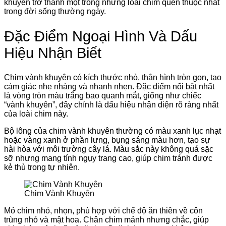
khuyên trở thành một trong những loài chim quen thuộc nhất
trong đời sống thường ngày.
Đặc Điểm Ngoại Hình Và Dấu
Hiệu Nhận Biết
Chim vành khuyên có kích thước nhỏ, thân hình tròn gọn, tạo
cảm giác nhẹ nhàng và nhanh nhẹn. Đặc điểm nổi bật nhất
là vòng tròn màu trắng bao quanh mắt, giống như chiếc
“vành khuyên”, đây chính là dấu hiệu nhận diện rõ ràng nhất
của loài chim này.
Bộ lông của chim vành khuyên thường có màu xanh lục nhạt
hoặc vàng xanh ở phần lưng, bụng sáng màu hơn, tạo sự
hài hòa với môi trường cây lá. Màu sắc này không quá sặc
sỡ nhưng mang tính ngụy trang cao, giúp chim tránh được
kẻ thù trong tự nhiên.
Chim Vành Khuyên
Mỏ chim nhỏ, nhọn, phù hợp với chế độ ăn thiên về côn
trùng nhỏ và mật hoa. Chân chim mảnh nhưng chắc, giúp