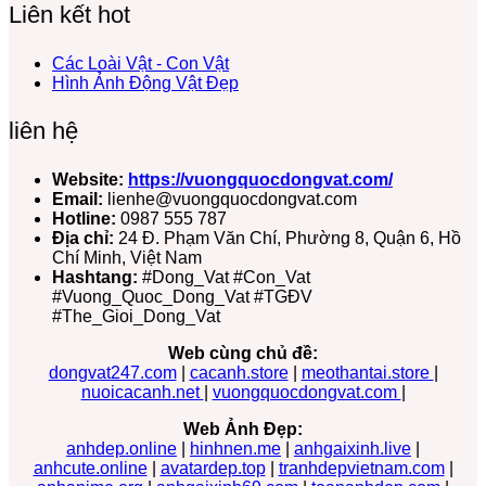
Liên kết hot
Các Loài Vật - Con Vật
Hình Ảnh Động Vật Đẹp
liên hệ
Website:
https://vuongquocdongvat.com/
Email:
lienhe@vuongquocdongvat.com
Hotline:
0987 555 787
Địa chỉ:
24 Đ. Phạm Văn Chí, Phường 8, Quận 6, Hồ
Chí Minh, Việt Nam
Hashtang:
#Dong_Vat #Con_Vat
#Vuong_Quoc_Dong_Vat #TGĐV
#The_Gioi_Dong_Vat
Web cùng chủ đề:
dongvat247.com
|
cacanh.store
|
meothantai.store
|
nuoicacanh.net
|
vuongquocdongvat.com
|
Web Ảnh Đẹp:
anhdep.online
|
hinhnen.me
|
anhgaixinh.live
|
anhcute.online
|
avatardep.top
|
tranhdepvietnam.com
|