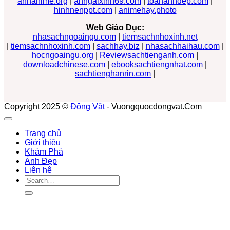
anhanime.org
|
anhgaixinh69.com
|
toananhdep.com
|
hinhnenppt.com
|
animehay.photo
Web Giáo Dục:
nhasachngoaingu.com
|
tiemsachnhoxinh.net
|
tiemsachnhoxinh.com
|
sachhay.biz
|
nhasachhaihau.com
|
hocngoaingu.org
|
Reviewsachtienganh.com
|
downloadchinese.com
|
ebooksachtiengnhat.com
|
sachtienghanrin.com
|
Copyright 2025 ©
Động Vật
- Vuongquocdongvat.Com
Trang chủ
Giới thiệu
Khám Phá
Ảnh Đẹp
Liên hệ