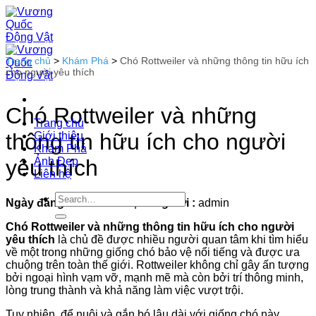
Bỏ
qua
nội
dung
Trang chủ
>
Khám Phá
>
Chó Rottweiler và những thông tin hữu ích
cho người yêu thích
Chó Rottweiler và những
Trang chủ
thông tin hữu ích cho người
Giới thiệu
Khám Phá
Ảnh Đẹp
yêu thích
Liên hệ
Ngày đăng :
27-12-2025
|
Đăng bởi :
admin
Chó Rottweiler và những thông tin hữu ích cho người
yêu thích
là chủ đề được nhiều người quan tâm khi tìm hiểu
về một trong những giống chó bảo vệ nổi tiếng và được ưa
chuộng trên toàn thế giới. Rottweiler không chỉ gây ấn tượng
bởi ngoại hình vạm vỡ, mạnh mẽ mà còn bởi trí thông minh,
lòng trung thành và khả năng làm việc vượt trội.
Tuy nhiên, để nuôi và gắn bó lâu dài với giống chó này,