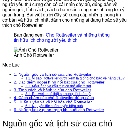
người yêu thú cưng cần có cái nhìn đầy đủ, đúng đắn về
nguồn gốc, tính cách, cách chăm sóc cũng như những lưu ý
quan trọng. Bài viết dưới đây sẽ cung cấp những thông tin
cơ bản và hữu ích nhất dành cho những ai đang hoặc sẽ yêu
thích chó Rottweiler.
Bạn đang xem:
Chó Rottweiler và những thông
tin hữu ích cho người yêu thích
Ảnh Chó Rottweiler
Mục Lục
1.
Nguồn gốc và lịch sử của chó Rottweiler
1.1.
Vì sao Rottweiler được xem là giống chó bảo vệ hàng đầu?
2.
Đặc điểm ngoại hình nổi bật của chó Rottweiler
2.1.
Màu lông và cấu trúc cơ thể đặc trưng
3.
Tính cách và hành vi của chó Rottweiler
3.1.
Rottweiler có thật sự hung dữ không?
4.
Cách chăm sóc chó Rottweiler đúng cách
5.
Huấn luyện và xã hội hóa chó Rottweiler
5.1.
Nguyên tắc huấn luyện hiệu quả
6.
Những lưu ý quan trọng khi nuôi chó Rottweiler
Nguồn gốc và lịch sử của chó