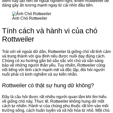
điểm này tạo nên vẻ ngoài nghiêm nghị, khiến Rottweiler dễ
dàng gây ấn tượng mạnh ngay từ cái nhìn đầu tiên.
Ảnh Chó Rottweiler
Tính cách và hành vi của chó
Rottweiler
Trái với vẻ ngoài dữ dằn, Rottweiler là giống chó rất tình cảm
và trung thành với gia đình nếu được nuôi dạy đúng cách.
Chúng có xu hướng gắn bó sâu sắc với chủ và sẵn sàng
bảo vệ những người thân yêu. Tuy nhiên, Rottweiler cũng
nổi tiếng với tính cách mạnh mẽ và độc lập, đòi hỏi người
nuôi phải có kinh nghiệm và sự kiên nhẫn.
Rottweiler có thật sự hung dữ không?
Đây là câu hỏi được rất nhiều người quan tâm khi tìm hiểu
về giống chó này. Thực tế, Rottweiler không hung dữ một
cách tự nhiên. Hành vi của chúng phụ thuộc rất lớn vào môi
trường sống, cách huấn luyện và xã hội hóa từ nhỏ. Một chú