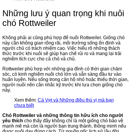
Những lưu ý quan trọng khi nuôi
chó Rottweiler
Không phải ai cũng phù hợp để nuôi Rottweiler. Giống chó
này cần không gian rộng rãi, môi trường sống ổn định và
người chủ có trách nhiệm cao. Việc hiểu rõ những thách
thức trước khi nuôi sẽ giúp hạn chế rủi ro và mang lại trải
nghiệm tích cực cho cả chó và chủ.
Rottweiler phù hợp với những gia đình có thời gian chăm
sóc, có kinh nghiệm nuôi chó lớn và sẵn sàng đầu tư vào
huấn luyện. Nếu sống trong căn hộ nhỏ hoặc thiếu thời gian,
người nuôi nên cân nhắc kỹ trước khi lựa chọn giống chó
này.
Xem thêm:
Cá Vẹt và Những điều thú vị mà bạn
chưa biết
Chó Rottweiler và những thông tin hữu ích cho người
yêu thích
cho thấy đây không chỉ là một giống chó bảo vệ
mạnh mẽ mà còn là người bạn trung thành, thông minh nếu
được nuôi dạy đúng cách. Từ nguồn gốc lịch sử lâu đời,