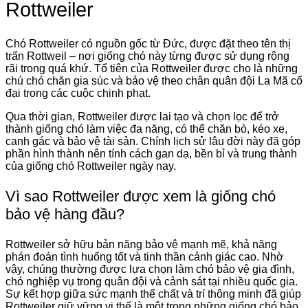
Rottweiler
Chó Rottweiler có nguồn gốc từ Đức, được đặt theo tên thị
trấn Rottweil – nơi giống chó này từng được sử dụng rộng
rãi trong quá khứ. Tổ tiên của Rottweiler được cho là những
chú chó chăn gia súc và bảo vệ theo chân quân đội La Mã cổ
đại trong các cuộc chinh phạt.
Qua thời gian, Rottweiler được lai tạo và chọn lọc để trở
thành giống chó làm việc đa năng, có thể chăn bò, kéo xe,
canh gác và bảo vệ tài sản. Chính lịch sử lâu đời này đã góp
phần hình thành nên tính cách gan dạ, bền bỉ và trung thành
của giống chó Rottweiler ngày nay.
Vì sao Rottweiler được xem là giống chó
bảo vệ hàng đầu?
Rottweiler sở hữu bản năng bảo vệ mạnh mẽ, khả năng
phán đoán tình huống tốt và tinh thần cảnh giác cao. Nhờ
vậy, chúng thường được lựa chọn làm chó bảo vệ gia đình,
chó nghiệp vụ trong quân đội và cảnh sát tại nhiều quốc gia.
Sự kết hợp giữa sức mạnh thể chất và trí thông minh đã giúp
Rottweiler giữ vững vị thế là một trong những giống chó bảo