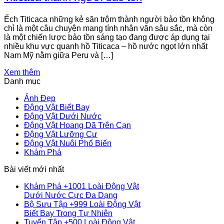
Ếch Titicaca những kẻ săn trộm thành người bảo tồn không
chỉ là một câu chuyện mang tính nhân văn sâu sắc, mà còn
là một chiến lược bảo tồn sáng tạo đang được áp dụng tại
nhiều khu vực quanh hồ Titicaca – hồ nước ngọt lớn nhất
Nam Mỹ nằm giữa Peru và […]
Xem thêm
Danh mục
Ảnh Đẹp
Động Vật Biết Bay
Động Vật Dưới Nước
Động Vật Hoang Dã Trên Cạn
Động Vật Lưỡng Cư
Động Vật Nuôi Phổ Biến
Khám Phá
Bài viết mới nhất
Khám Phá +1001 Loài Động Vật
Không
Dưới Nước Cực Đa Dạng
có
Bộ Sưu Tập +999 Loài Động Vật
Không
bình
Biết Bay Trong Tự Nhiên
có
luận
Tuyển Tập +500 Loài Động Vật