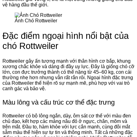
vệ hàng đầu thế giới.
Ảnh Chó Rottweiler
Đặc điểm ngoại hình nổi bật của
chó Rottweiler
Rottweiler gây ấn tượng mạnh với thân hình cơ bắp, khung
xương chắc khỏe và dáng đi đầy uy lực. Đây là giống chó cỡ
lớn, con đực trưởng thành có thể nặng từ 45–60 kg, con cái
thường nhẹ hơn nhưng vẫn rất rắn rỏi. Ngoại hình đặc trưng
của Rottweiler thể hiện rõ sự mạnh mẽ, phù hợp với vai trò
canh gác và bảo vệ.
Màu lông và cấu trúc cơ thể đặc trưng
Rottweiler có bộ lông ngắn, dày, ôm sát cơ thể với màu đen
chủ đạo, kết hợp các mảng nâu đỏ ở ngực, chân, mõm và
trên mắt. Đầu to, hàm khỏe với lực cắn mạnh, cùng đôi mắt
sẫm màu thể hiện sự tự tin và thông minh. Tất cả những đặc