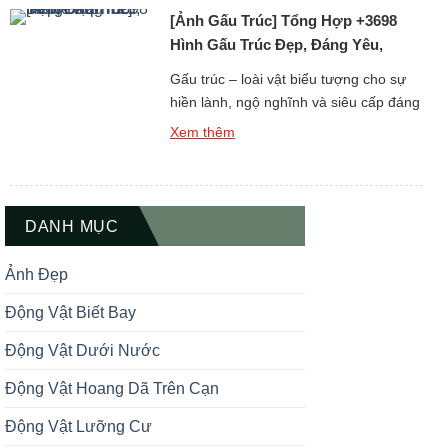
[Ảnh Gấu Trúc] Tổng Hợp +3698
gấu trúc 3D đẹp – vừa […]
Hình Gấu Trúc Đẹp, Đáng Yêu,
Meme Hài
Gấu trúc – loài vật biểu tượng cho sự
hiền lành, ngộ nghĩnh và siêu cấp đáng
yêu – từ lâu đã chiếm trọn cảm tình của
Xem thêm
rất nhiều người yêu động vật. Trong bài
viết này, bạn sẽ được khám phá bộ sưu
tập ảnh gấu trúc đẹp, đáng yêu và
meme hài hước, […]
DANH MỤC
Ảnh Đẹp
Động Vật Biết Bay
Động Vật Dưới Nước
Động Vật Hoang Dã Trên Cạn
Động Vật Lưỡng Cư