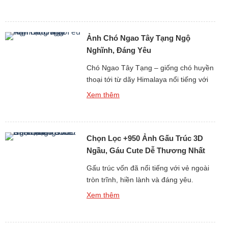
sưu tập hình Ảnh Nền Con Chuột Dễ
Thương, Điện Thoại, PC Miễn Phí Full
HD sẽ mang lại cho bạn kho hình nền
Ảnh Chó Ngao Tây Tạng Ngộ
chất lượng cao với đủ mọi phong […]
Nghĩnh, Đáng Yêu
Chó Ngao Tây Tạng – giống chó huyền
thoại tới từ dãy Himalaya nổi tiếng với
thân hình to lớn, bộ lông dày bồng
Xem thêm
bềnh và thần thái “đại ca vùng núi”. Tuy
nhiên, kế bên vẻ ngoài uy nghi, chó
Ngao cũng có những khoảnh khắc vô
Chọn Lọc +950 Ảnh Gấu Trúc 3D
cùng ngộ nghĩnh, dễ thương khiến bao
[…]
Ngầu, Gáu Cute Dễ Thương Nhất
Cõi Mạng
Gấu trúc vốn đã nổi tiếng với vẻ ngoài
tròn trĩnh, hiền lành và đáng yêu.
Nhưng khi được đưa vào thế giới hình
Xem thêm
ảnh 3D sống động, gấu trúc lại càng trở
nên ngầu, dễ thương và thu hút đến
khó cưỡng. Nếu bạn đang tìm kiếm ảnh