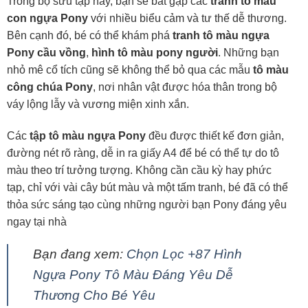
Trong bộ sưu tập này, bạn sẽ bắt gặp các
tranh tô màu
con ngựa Pony
với nhiều biểu cảm và tư thế dễ thương.
Bên cạnh đó, bé có thể khám phá
tranh tô màu ngựa
Pony cầu vồng
,
hình tô màu pony người
. Những bạn
nhỏ mê cổ tích cũng sẽ không thể bỏ qua các mẫu
tô màu
công chúa Pony
, nơi nhân vật được hóa thân trong bộ
váy lộng lẫy và vương miện xinh xắn.
Các
tập tô màu ngựa Pony
đều được thiết kế đơn giản,
đường nét rõ ràng, dễ in ra giấy A4 để bé có thể tự do tô
màu theo trí tưởng tượng. Không cần cầu kỳ hay phức
tạp, chỉ với vài cây bút màu và một tấm tranh, bé đã có thể
thỏa sức sáng tạo cùng những người bạn Pony đáng yêu
ngay tại nhà
Bạn đang xem:
Chọn Lọc +87 Hình
Ngựa Pony Tô Màu Đáng Yêu Dễ
Thương Cho Bé Yêu