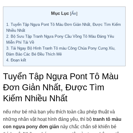
Mục Lục
[
Ẩn
]
1.
Tuyển Tập Ngựa Pont Tô Màu Đơn Giản Nhất, Được Tìm Kiếm
Nhiều Nhất
2.
Bộ Sưu Tập Tranh Ngựa Pony Cầu Vồng Tô Màu Đáng Yêu
Miễn Phí Tải Về
3.
Tải Ngay Bộ Hình Tranh Tô màu Công Chúa Pony Cưng Xỉu,
Đảm Bảo Các Bé Đều Thích Mê
4.
Đoạn kết
Tuyển Tập Ngựa Pont Tô Màu
Đơn Giản Nhất, Được Tìm
Kiếm Nhiều Nhất
nếu như bé nhà bạn yêu thích toàn cầu phép thuật và
những nhân vật hoạt hình đáng yêu, thì bộ
tranh tô màu
con ngựa pony
đơn giản
này chắc chắn sẽ khiến bé