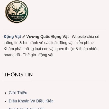
Độc
Động
Mạnh
Vật
Không
Xương
Sống
Trôi
Nổi
Ở
Biển
Động Vật
✅ Vương Quốc Động Vật
- Website chia sẻ
thông tin & hình ảnh về các loài động vật miễn phí. ✅
Khám phá những loài con vật quen thuộc & thiên nhiên
hoang dã.. Thế giới động vật.
THÔNG TIN
Giới Thiệu
Điều Khoản Và Điều Kiện