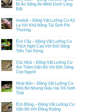
Trong
Động
luận
Bí Ẩn Sống Ẩn Mình Dưới Lòng
Tự
Vật
ở
Nhiên
Hoang
Đất
Top
Dã
Những
Trên
Không
Loài
Cạn
có
Động
Axolotl – Động Vật Lưỡng Cư Kỳ
Đầy
bình
Vật
Đủ
luận
Lạ Với Khả Năng Tái Sinh Phi
Nuôi
ở
Nhất
Phổ
Thường
Ếch
Biến
Giun
Trong
Không
–
Đời
có
Động
Ếch Cây – Động Vật Lưỡng Cư
Sống
bình
Vật
Con
luận
Thích Nghi Cao Với Đời Sống
Lưỡng
ở
Người
Cư
Trên Tán Rừng
Axolotl
Bí
–
Ẩn
Không
Động
Sống
có
Vật
Cóc Nhà – Động Vật Lưỡng Cư
Ẩn
bình
Lưỡng
Mình
luận
Âm Thầm Gắn Bó Với Đời Sống
Cư
ở
Dưới
Kỳ
Con Người
Ếch
Lòng
Lạ
Cây
Đất
Với
Không
–
Khả
có
Động
Nhái Bén – Động Vật Lưỡng Cư
Năng
bình
Vật
Tái
luận
Nhỏ Bé Nhưng Giàu Vai Trò Sinh
Lưỡng
ở
Sinh
Cư
Thái
Cóc
Phi
Thích
Nhà
Thường
Nghi
Không
–
Cao
có
Động
Ếch Đồng – Động Vật Lưỡng Cư
Với
bình
Vật
Đời
luận
Gắn Bó Với Đồng Ruộng
Lưỡng
ở
Sống