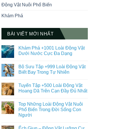
Động Vật Nuôi Phổ Biến
Khám Phá
BÀI VIẾT MỚI NHẤT
Khám Phá +1001 Loài Động Vật
Dưới Nước Cực Đa Dạng
Không
có
Bộ Sưu Tập +999 Loài Động Vật
bình
luận
Biết Bay Trong Tự Nhiên
ở
Khám
Không
Phá
có
Tuyển Tập +500 Loài Động Vật
+1001
bình
Loài
luận
Hoang Dã Trên Cạn Đầy Đủ Nhất
Động
ở
Vật
Bộ
Không
Dưới
Sưu
có
Top Những Loài Động Vật Nuôi
Nước
Tập
bình
Cực
+999
luận
Phổ Biến Trong Đời Sống Con
Đa
Loài
ở
Người
Dạng
Động
Tuyển
Vật
Tập
Không
Biết
+500
có
Bay
Loài
Ếch Giun – Động Vật Lưỡng Cư
bình