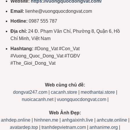
Website:
https://vuongquocdongvat.com/
Email:
lienhe@vuongquocdongvat.com
Hotline:
0987 555 787
Địa chỉ:
24 Đ. Phạm Văn Chí, Phường 8, Quận 6, Hồ
Chí Minh, Việt Nam
Hashtang:
#Dong_Vat #Con_Vat
#Vuong_Quoc_Dong_Vat #TGĐV
#The_Gioi_Dong_Vat
Web cùng chủ đề:
dongvat247.com
|
cacanh.store
|
meothantai.store
|
nuoicacanh.net
|
vuongquocdongvat.com
|
Web Ảnh Đẹp:
anhdep.online
|
hinhnen.me
|
anhgaixinh.live
|
anhcute.online
|
avatardep.top
|
tranhdepvietnam.com
|
anhanime.org
|