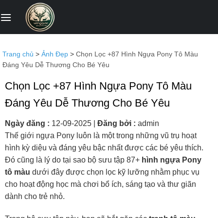
Bỏ
qua
nội
dung
Trang chủ
>
Ảnh Đẹp
>
Chọn Lọc +87 Hình Ngựa Pony Tô Màu
Đáng Yêu Dễ Thương Cho Bé Yêu
Chọn Lọc +87 Hình Ngựa Pony Tô Màu
Đáng Yêu Dễ Thương Cho Bé Yêu
Ngày đăng :
12-09-2025
|
Đăng bởi :
admin
Thế giới ngựa Pony luôn là một trong những vũ trụ hoạt
hình kỳ diệu và đáng yêu bậc nhất được các bé yêu thích.
Đó cũng là lý do tại sao bộ sưu tập 87+
hình ngựa Pony
tô màu
dưới đây được chọn lọc kỹ lưỡng nhằm phục vụ
cho hoạt động học mà chơi bổ ích, sáng tạo và thư giãn
dành cho trẻ nhỏ.