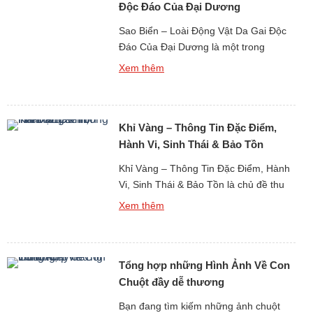
Độc Đáo Của Đại Dương
Sao Biển – Loài Động Vật Da Gai Độc
Đáo Của Đại Dương là một trong
những hình ảnh quen thuộc và mang
Xem thêm
tính biểu tượng nhất khi con người
nhắc đến thế giới sinh vật biển. Với
hình dáng tỏa tròn như những vì sao
Khỉ Vàng – Thông Tin Đặc Điểm,
dưới đáy biển, sao biển không chỉ thu
hút […]
Hành Vi, Sinh Thái & Bảo Tồn
Khỉ Vàng – Thông Tin Đặc Điểm, Hành
Vi, Sinh Thái & Bảo Tồn là chủ đề thu
hút sự quan tâm lớn khi nghiên cứu về
Xem thêm
thế giới động vật linh trưởng tại khu vực
Đông Nam Á và miền nam Trung Quốc.
Khỉ vàng là tên gọi phổ biến dùng để
Tổng hợp những Hình Ảnh Về Con
chỉ một […]
Chuột đầy dễ thương
Bạn đang tìm kiếm những ảnh chuột