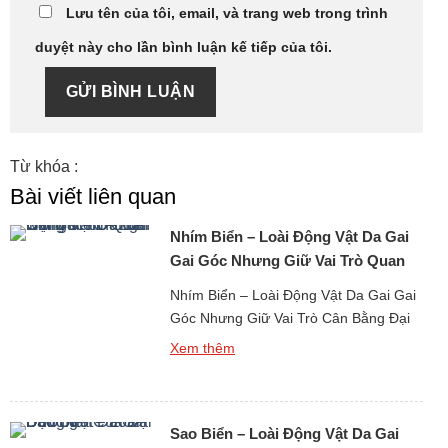
Lưu tên của tôi, email, và trang web trong trình
duyệt này cho lần bình luận kế tiếp của tôi.
GỬI BÌNH LUẬN
Từ khóa :
Bài viết liên quan
Nhím Biển – Loài Động Vật Da Gai
Gai Góc Nhưng Giữ Vai Trò Quan
Trọng
Nhím Biển – Loài Động Vật Da Gai Gai
Góc Nhưng Giữ Vai Trò Cân Bằng Đại
Dương là một sinh vật biển quen thuộc
Xem thêm
với người dân vùng ven biển, đồng thời
cũng là loài khiến nhiều người dè
chừng bởi vẻ ngoài đầy gai nhọn. Chỉ
Sao Biển – Loài Động Vật Da Gai
cần một bước chân sơ ý khi […]