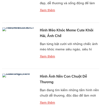
đẹp, dễ thương và sống động để làm
hình nền, thiết kế, in ấn hay đơn thuần
Xem thêm
chỉ để ngắm nhìn thư giãn? Bộ sưu tập
hình ảnh về con chuột dưới đây sẽ đưa
bạn bước vào một toàn cầu đáng yêu,
Hình Mèo Khóc Meme Cute Khôi
đa dạng và hết sức […]
Hài, Ảnh Chế
Bạn từng bật cười với những chiếc ảnh
mèo khóc meme siêu ngáo, siêu hí
hước trên mạng chưa? nếu như rồi, thì
Xem thêm
đây chính là bộ sưu tập bạn đang tìm
kiếm! Với Hình Mèo Khóc Meme Cute
Khôi Hài, Ảnh Chế được lựa chọn lọc,
Hình Ảnh Nền Con Chuột Dễ
loạt con mèo khóc meme này sẽ khiến
[…]
Thương
Bạn đang tìm kiếm những tấm hình nền
chuột dễ thương, độc đáo để làm mới
giao diện điện thoại hay máy tính? Bộ
Xem thêm