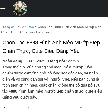
Bỏ
qua
nội
dung
Trang chủ
>
Ảnh Đẹp
>
Chọn Lọc +888 Hình Ảnh Mèo Mướp Đẹp
Chân Thực, Cute Siêu Đáng Yêu
Chọn Lọc +888 Hình Ảnh Mèo Mướp Đẹp
Chân Thực, Cute Siêu Đáng Yêu
Ngày đăng :
03-09-2025
|
Đăng bởi :
admin
Trong thế giới của những chú mèo,
mèo mướp
luôn
chiếm được cảm tình nhờ bộ lông sọc độc đáo, dễ nhận
diện và vô cùng gần gũi với người Việt. Nếu bạn cũng là
“con sen” chính hiệu, chắc chắn không thể bỏ qua bộ sưu
tập
+888 hình ảnh mèo mướp đẹp chân thực, cute siêu
đáng yêu
dưới đây.