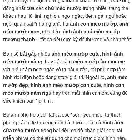
Bộ ảnh tuyển chọn những khoảnh khắc chân thật và sống
động nhất của các
chú mèo mướp
trong nhiều trạng thái
khác nhau: từ tinh nghịch, ngơ ngác, đến ngái ngủ hoặc
ngồi quan sát “nhân gian”. Từ
ảnh con mèo mướp
,
ảnh
mèo mướp con
, cho đến
hình ảnh chú mèo mướp
trưởng thành
– tất cả đều cực kỳ dễ thương và chân thật.
Bạn sẽ bắt gặp nhiều
ảnh mèo mướp cute
,
hình ảnh
mèo mướp vàng
, hay các tấm
mèo mướp ảnh meme
với biểu cảm ngơ ngác vô tri hài hước, rất phù hợp làm
hình đại diện hoặc đăng story giải trí. Ngoài ra,
ảnh mèo
mướp đẹp
,
hình ảnh mèo mướp con cute
,
hình con
mèo mướp nằm ngủ
hay tròn mắt nhìn camera cũng đủ
sức khiến bạn “lụi tim”.
Bộ ảnh phù hợp với tất cả các “sen” yêu mèo, từ thích
phong cách dễ thương đến hài hước. Tất cả
hình ảnh
của mèo mướp
trong bài đều có độ phân giải cao, tải
miễn phí và có thể sử dụng cho mọi mục đích: hình nền,