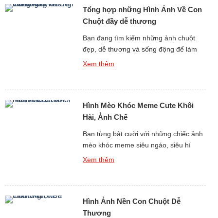
Tổng hợp những Hình Ảnh Về Con
chỉ một […]
Chuột đầy dễ thương
Bạn đang tìm kiếm những ảnh chuột
đẹp, dễ thương và sống động để làm
hình nền, thiết kế, in ấn hay đơn thuần
Xem thêm
chỉ để ngắm nhìn thư giãn? Bộ sưu tập
hình ảnh về con chuột dưới đây sẽ đưa
bạn bước vào một toàn cầu đáng yêu,
Hình Mèo Khóc Meme Cute Khôi
đa dạng và hết sức […]
Hài, Ảnh Chế
Bạn từng bật cười với những chiếc ảnh
mèo khóc meme siêu ngáo, siêu hí
hước trên mạng chưa? nếu như rồi, thì
Xem thêm
đây chính là bộ sưu tập bạn đang tìm
kiếm! Với Hình Mèo Khóc Meme Cute
Khôi Hài, Ảnh Chế được lựa chọn lọc,
Hình Ảnh Nền Con Chuột Dễ
loạt con mèo khóc meme này sẽ khiến
[…]
Thương