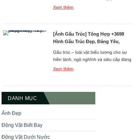
Nhưng khi được đưa vào thế giới hình
Xem thêm
ảnh 3D sống động, gấu trúc lại càng trở
nên ngầu, dễ thương và thu hút đến
khó cưỡng. Nếu bạn đang tìm kiếm ảnh
[Ảnh Gấu Trúc] Tổng Hợp +3698
gấu trúc 3D đẹp – vừa […]
Hình Gấu Trúc Đẹp, Đáng Yêu,
Meme Hài
Gấu trúc – loài vật biểu tượng cho sự
hiền lành, ngộ nghĩnh và siêu cấp đáng
yêu – từ lâu đã chiếm trọn cảm tình của
Xem thêm
rất nhiều người yêu động vật. Trong bài
viết này, bạn sẽ được khám phá bộ sưu
tập ảnh gấu trúc đẹp, đáng yêu và
meme hài hước, […]
DANH MỤC
Ảnh Đẹp
Động Vật Biết Bay
Động Vật Dưới Nước