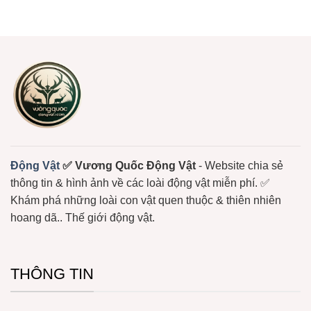
Thái
Biển
Lửa
có
Biển
Sống
–
bình
Bám
Loài
luận
Đầy
Sứa
ở
Màu
Biển
Sứa
Sắc
Có
–
Nọc
Loài
Độc
Động
Mạnh
Vật
Không
Xương
Sống
Trôi
Nổi
Ở
Biển
Động Vật
✅ Vương Quốc Động Vật
- Website chia sẻ
thông tin & hình ảnh về các loài động vật miễn phí. ✅
Khám phá những loài con vật quen thuộc & thiên nhiên
hoang dã.. Thế giới động vật.
THÔNG TIN