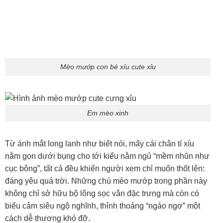
Mèo mướp con bé xíu cute xỉu
Em mèo xinh
Từ ánh mắt long lanh như biết nói, mấy cái chân tí xíu
nằm gọn dưới bụng cho tới kiểu nằm ngủ “mềm nhũn như
cục bông”, tất cả đều khiến người xem chỉ muốn thốt lên:
đáng yêu quá trời. Những chú mèo mướp trong phần này
không chỉ sở hữu bộ lông sọc vằn đặc trưng mà còn có
biểu cảm siêu ngộ nghĩnh, thỉnh thoảng “ngáo ngơ” một
cách dễ thương khó đỡ.