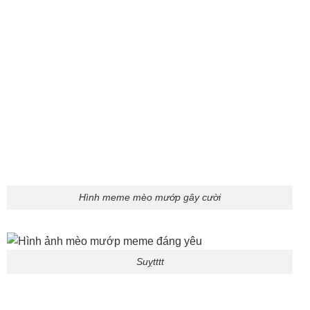
Hình meme mèo mướp gây cười
Suỵtttt