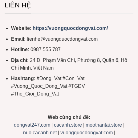
LIÊN HỆ
Website:
https://vuongquocdongvat.com/
Email:
lienhe@vuongquocdongvat.com
Hotline:
0987 555 787
Địa chỉ:
24 Đ. Phạm Văn Chí, Phường 8, Quận 6, Hồ
Chí Minh, Việt Nam
Hashtang:
#Dong_Vat #Con_Vat
#Vuong_Quoc_Dong_Vat #TGĐV
#The_Gioi_Dong_Vat
Web cùng chủ đề:
dongvat247.com
|
cacanh.store
|
meothantai.store
|
nuoicacanh.net
|
vuongquocdongvat.com
|