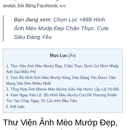
avatar, bài đăng Facebook, v.v.
Bạn đang xem:
Chọn Lọc +888 Hình
Ảnh Mèo Mướp Đẹp Chân Thực, Cute
Siêu Đáng Yêu
Mục Lục
[
Ẩn
]
1.
Thư Viện Ảnh Mèo Mướp Đẹp, Chân Thực Dưới Gó Nhìn Nhiếp
Ảnh Gia Miễn Phí
2.
Trọn Bộ Hình Ảnh Mèo Mướp Vàng Siêu Đáng Yêu Được Dân
Mạng Săn Đón Nhiều Nhất
3.
Tổng Hợp Ảnh Meme Mèo Mướp Siêu Hài Hước Lầy Lội Vô Đối
4.
Xem Ngay Kẻo Lỡ: Bộ Hình Mèo Mướp Con Dễ Thương Khiến
Tim Tan Chảy Ngay Từ Cái nhìn Đầu Tiên
5.
Kết luận
Thư Viện Ảnh Mèo Mướp Đẹp,