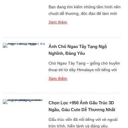
Bạn đang tìm kiếm những tấm hình nền
chuột dễ thương, độc đáo để làm mới
giao diện điện thoại hay máy tính? Bộ
Xem thêm
sưu tập hình Ảnh Nền Con Chuột Dễ
Thương, Điện Thoại, PC Miễn Phí Full
HD sẽ mang lại cho bạn kho hình nền
Ảnh Chó Ngao Tây Tạng Ngộ
chất lượng cao với đủ mọi phong […]
Nghĩnh, Đáng Yêu
Chó Ngao Tây Tạng – giống chó huyền
thoại tới từ dãy Himalaya nổi tiếng với
thân hình to lớn, bộ lông dày bồng
Xem thêm
bềnh và thần thái “đại ca vùng núi”. Tuy
nhiên, kế bên vẻ ngoài uy nghi, chó
Ngao cũng có những khoảnh khắc vô
Chọn Lọc +950 Ảnh Gấu Trúc 3D
cùng ngộ nghĩnh, dễ thương khiến bao
[…]
Ngầu, Gáu Cute Dễ Thương Nhất
Cõi Mạng
Gấu trúc vốn đã nổi tiếng với vẻ ngoài
tròn trĩnh, hiền lành và đáng yêu.