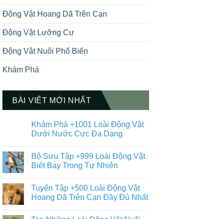
Động Vật Hoang Dã Trên Cạn
Động Vật Lưỡng Cư
Động Vật Nuôi Phổ Biến
Khám Phá
BÀI VIẾT MỚI NHẤT
Khám Phá +1001 Loài Động Vật
Dưới Nước Cực Đa Dạng
Không
có
Bộ Sưu Tập +999 Loài Động Vật
bình
luận
Biết Bay Trong Tự Nhiên
ở
Khám
Không
Phá
có
Tuyển Tập +500 Loài Động Vật
+1001
bình
Loài
luận
Hoang Dã Trên Cạn Đầy Đủ Nhất
Động
ở
Vật
Bộ
Không
Dưới
Sưu
có