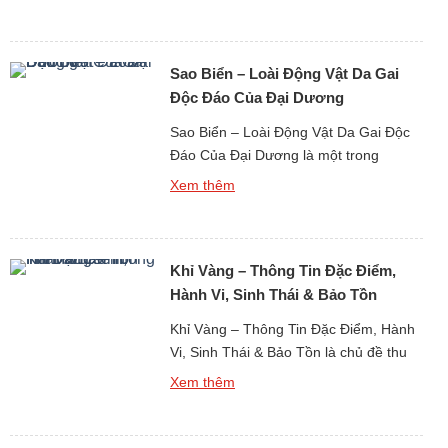
với người dân vùng ven biển, đồng thời
cũng là loài khiến nhiều người dè
chừng bởi vẻ ngoài đầy gai nhọn. Chỉ
Sao Biển – Loài Động Vật Da Gai
cần một bước chân sơ ý khi […]
Độc Đáo Của Đại Dương
Sao Biển – Loài Động Vật Da Gai Độc
Đáo Của Đại Dương là một trong
những hình ảnh quen thuộc và mang
Xem thêm
tính biểu tượng nhất khi con người
nhắc đến thế giới sinh vật biển. Với
hình dáng tỏa tròn như những vì sao
Khỉ Vàng – Thông Tin Đặc Điểm,
dưới đáy biển, sao biển không chỉ thu
hút […]
Hành Vi, Sinh Thái & Bảo Tồn
Khỉ Vàng – Thông Tin Đặc Điểm, Hành
Vi, Sinh Thái & Bảo Tồn là chủ đề thu
hút sự quan tâm lớn khi nghiên cứu về
Xem thêm
thế giới động vật linh trưởng tại khu vực
Đông Nam Á và miền nam Trung Quốc.
Khỉ vàng là tên gọi phổ biến dùng để