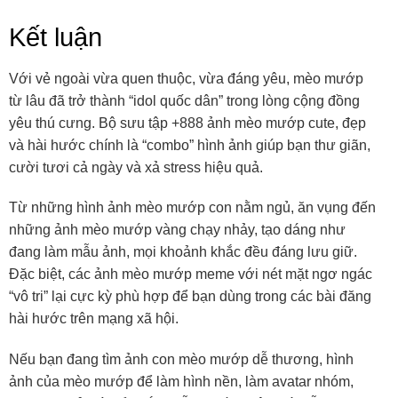
Kết luận
Với vẻ ngoài vừa quen thuộc, vừa đáng yêu, mèo mướp
từ lâu đã trở thành “idol quốc dân” trong lòng cộng đồng
yêu thú cưng. Bộ sưu tập +888 ảnh mèo mướp cute, đẹp
và hài hước chính là “combo” hình ảnh giúp bạn thư giãn,
cười tươi cả ngày và xả stress hiệu quả.
Từ những hình ảnh mèo mướp con nằm ngủ, ăn vụng đến
những ảnh mèo mướp vàng chạy nhảy, tạo dáng như
đang làm mẫu ảnh, mọi khoảnh khắc đều đáng lưu giữ.
Đặc biệt, các ảnh mèo mướp meme với nét mặt ngơ ngác
“vô tri” lại cực kỳ phù hợp để bạn dùng trong các bài đăng
hài hước trên mạng xã hội.
Nếu bạn đang tìm ảnh con mèo mướp dễ thương, hình
ảnh của mèo mướp để làm hình nền, làm avatar nhóm,