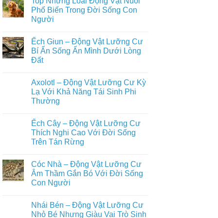
Top Những Loài Động Vật Nuôi
Nước
Tập
bình
Cực
+999
luận
Phổ Biến Trong Đời Sống Con
Đa
Loài
ở
Người
Dạng
Động
Tuyển
Vật
Tập
Không
Biết
+500
có
Bay
Loài
Ếch Giun – Động Vật Lưỡng Cư
bình
Trong
Động
luận
Bí Ẩn Sống Ẩn Mình Dưới Lòng
Tự
Vật
ở
Nhiên
Hoang
Đất
Top
Dã
Những
Trên
Không
Loài
Cạn
có
Động
Axolotl – Động Vật Lưỡng Cư Kỳ
Đầy
bình
Vật
Đủ
luận
Lạ Với Khả Năng Tái Sinh Phi
Nuôi
ở
Nhất
Phổ
Thường
Ếch
Biến
Giun
Trong
Không
–
Đời
có
Động
Ếch Cây – Động Vật Lưỡng Cư
Sống
bình
Vật
Con
luận
Thích Nghi Cao Với Đời Sống
Lưỡng
ở
Người
Cư
Trên Tán Rừng
Axolotl
Bí
–
Ẩn
Không
Động
Sống
có
Vật
Cóc Nhà – Động Vật Lưỡng Cư
Ẩn
bình
Lưỡng
Mình
luận
Âm Thầm Gắn Bó Với Đời Sống
Cư
ở
Dưới
Kỳ
Con Người
Ếch
Lòng
Lạ
Cây
Đất
Với
Không
–
Khả
có
Động
Nhái Bén – Động Vật Lưỡng Cư
Năng
bình
Vật
Tái
luận
Nhỏ Bé Nhưng Giàu Vai Trò Sinh
Lưỡng
ở
Sinh