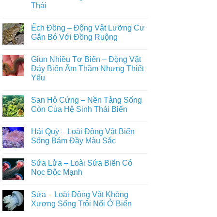
Cư
Thái
Cóc
Phi
Thích
Nhà
Thường
Nghi
Không
–
Cao
có
Động
Ếch Đồng – Động Vật Lưỡng Cư
Với
bình
Vật
Đời
luận
Gắn Bó Với Đồng Ruộng
Lưỡng
ở
Sống
Cư
Nhái
Trên
Không
Âm
Bén
Tán
có
Thầm
Giun Nhiều Tơ Biển – Động Vật
–
Rừng
bình
Gắn
Động
luận
Đáy Biển Âm Thầm Nhưng Thiết
Bó
Vật
ở
Với
Yếu
Lưỡng
Ếch
Đời
Cư
Đồng
Sống
Không
Nhỏ
–
Con
có
Bé
Động
San Hô Cứng – Nền Tảng Sống
Người
bình
Nhưng
Vật
luận
Còn Của Hệ Sinh Thái Biển
Giàu
Lưỡng
ở
Vai
Cư
Giun
Không
Trò
Gắn
Nhiều
có
Sinh
Bó
Hải Quỳ – Loài Động Vật Biển
Tơ
bình
Thái
Với
Biển
luận
Sống Bám Đầy Màu Sắc
Đồng
–
ở
Ruộng
Động
San
Không
Vật
Hô
có
Sứa Lửa – Loài Sứa Biển Có
Đáy
Cứng
bình
Biển
–
luận
Nọc Độc Mạnh
Âm
Nền
ở
Thầm
Tảng
Hải
Không
Nhưng
Sống
Quỳ
có
Sứa – Loài Động Vật Không
Thiết
Còn
–
bình
Yếu
Của
Loài
luận
Xương Sống Trôi Nổi Ở Biển
Hệ
Động
ở
Sinh
Vật
Sứa
Không