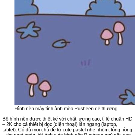
Hình nền máy tính ảnh mèo Pusheen dễ thương
Bộ hình nền được thiết kế với chất lượng cao, tỉ lệ chuẩn HD
– 2K cho cả thiết bị dọc (điện thoại) lẫn ngang (laptop,
tablet). Có đủ mọi chủ đề từ cute pastel nhẹ nhõm, tông hồng