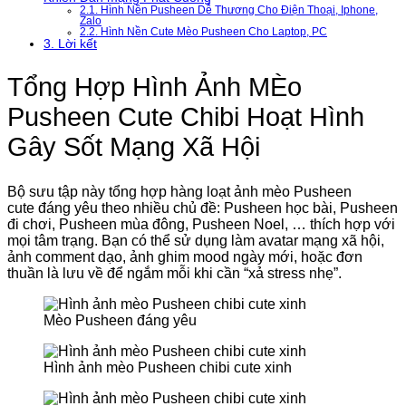
2.1.
Hình Nền Pusheen Dễ Thương Cho Điện Thoại, Iphone,
Zalo
2.2.
Hình Nền Cute Mèo Pusheen Cho Laptop, PC
3.
Lời kết
Tổng Hợp Hình Ảnh MÈo
Pusheen Cute Chibi Hoạt Hình
Gây Sốt Mạng Xã Hội
Bộ sưu tập này tổng hợp hàng loạt ảnh mèo Pusheen
cute đáng yêu theo nhiều chủ đề: Pusheen học bài, Pusheen
đi chơi, Pusheen mùa đông, Pusheen Noel, … thích hợp với
mọi tâm trạng. Bạn có thể sử dụng làm avatar mạng xã hội,
ảnh comment dạo, ảnh ghim mood ngày mới, hoặc đơn
thuần là lưu về để ngắm mỗi khi cần “xả stress nhẹ”.
Mèo Pusheen đáng yêu
Hình ảnh mèo Pusheen chibi cute xinh