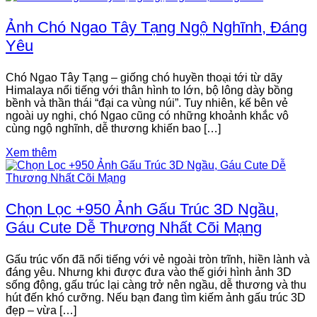
Ảnh Chó Ngao Tây Tạng Ngộ Nghĩnh, Đáng
Yêu
Chó Ngao Tây Tạng – giống chó huyền thoại tới từ dãy
Himalaya nổi tiếng với thân hình to lớn, bộ lông dày bồng
bềnh và thần thái “đại ca vùng núi”. Tuy nhiên, kế bên vẻ
ngoài uy nghi, chó Ngao cũng có những khoảnh khắc vô
cùng ngộ nghĩnh, dễ thương khiến bao […]
Xem thêm
Chọn Lọc +950 Ảnh Gấu Trúc 3D Ngầu,
Gáu Cute Dễ Thương Nhất Cõi Mạng
Gấu trúc vốn đã nổi tiếng với vẻ ngoài tròn trĩnh, hiền lành và
đáng yêu. Nhưng khi được đưa vào thế giới hình ảnh 3D
sống động, gấu trúc lại càng trở nên ngầu, dễ thương và thu
hút đến khó cưỡng. Nếu bạn đang tìm kiếm ảnh gấu trúc 3D
đẹp – vừa […]