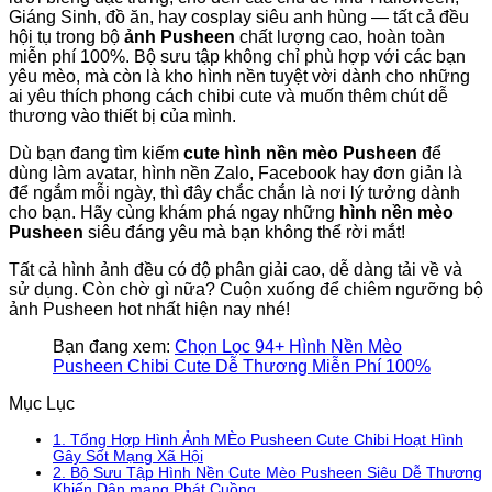
Giáng Sinh, đồ ăn, hay cosplay siêu anh hùng — tất cả đều
hội tụ trong bộ
ảnh Pusheen
chất lượng cao, hoàn toàn
miễn phí 100%. Bộ sưu tập không chỉ phù hợp với các bạn
yêu mèo, mà còn là kho hình nền tuyệt vời dành cho những
ai yêu thích phong cách chibi cute và muốn thêm chút dễ
thương vào thiết bị của mình.
Dù bạn đang tìm kiếm
cute hình nền mèo Pusheen
để
dùng làm avatar, hình nền Zalo, Facebook hay đơn giản là
để ngắm mỗi ngày, thì đây chắc chắn là nơi lý tưởng dành
cho bạn. Hãy cùng khám phá ngay những
hình nền mèo
Pusheen
siêu đáng yêu mà bạn không thể rời mắt!
Tất cả hình ảnh đều có độ phân giải cao, dễ dàng tải về và
sử dụng. Còn chờ gì nữa? Cuộn xuống để chiêm ngưỡng bộ
ảnh Pusheen hot nhất hiện nay nhé!
Bạn đang xem:
Chọn Lọc 94+ Hình Nền Mèo
Pusheen Chibi Cute Dễ Thương Miễn Phí 100%
Mục Lục
1.
Tổng Hợp Hình Ảnh MÈo Pusheen Cute Chibi Hoạt Hình
Gây Sốt Mạng Xã Hội
2.
Bộ Sưu Tập Hình Nền Cute Mèo Pusheen Siêu Dễ Thương
Khiến Dân mạng Phát Cuồng