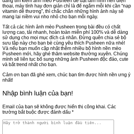
đang tìm kiếm ảnh mèo Pusheen để đặt làm hình nền điện
thoại, máy tính hay đơn giản chỉ là để ngắm mỗi khi cần “nạp
vitamin dễ thương”, thì chắc chắn những hình ảnh này sẽ
mang lại niềm vui nho nhỏ cho bạn mỗi ngày.
Tất cả các hình ảnh mèo Pusheen trong bài đều có chất
lượng cao, tải nhanh, hoàn toàn miễn phí 100% và dễ dàng
sử dụng cho mọi mục đích cá nhân. Đừng quên chia sẻ bộ
sưu tập này cho bạn bè cùng yêu thích Pusheen nữa nhé!
Và nếu bạn muốn cập nhật thêm nhiều bộ hình nền mèo
Pusheen mới, hãy ghé thăm website thường xuyên. Chúng
mình sẽ liên tục bổ sung những ảnh Pusheen độc đáo, cute
và bắt trend nhất cho bạn.
Cảm ơn bạn đã ghé xem, chúc bạn tìm được hình nền ưng ý
nhất!
Nhập bình luận của bạn!
Email của bạn sẽ không được hiển thị công khai.
Các
trường bắt buộc được đánh dấu
*