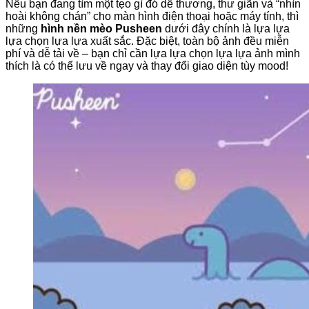
Nếu bạn đang tìm một tẹo gì đó dễ thương, thư giãn và “nhìn
hoài không chán” cho màn hình điện thoại hoặc máy tính, thì
những
hình nền mèo Pusheen
dưới đây chính là lựa lựa
lựa chọn lựa lựa xuất sắc. Đặc biệt, toàn bộ ảnh đều miễn
phí và dễ tải về – bạn chỉ cần lựa lựa chọn lựa lựa ảnh mình
thích là có thể lưu về ngay và thay đổi giao diện tùy mood!