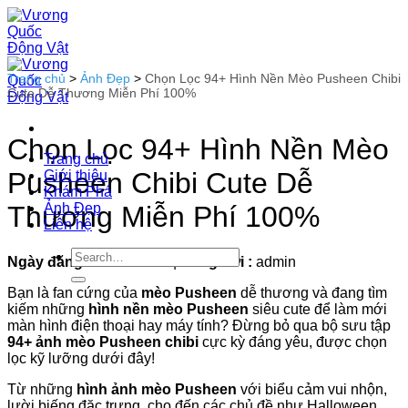
Bỏ
qua
nội
dung
Trang chủ
>
Ảnh Đẹp
>
Chọn Lọc 94+ Hình Nền Mèo Pusheen Chibi
Cute Dễ Thương Miễn Phí 100%
Chọn Lọc 94+ Hình Nền Mèo
Trang chủ
Pusheen Chibi Cute Dễ
Giới thiệu
Khám Phá
Ảnh Đẹp
Thương Miễn Phí 100%
Liên hệ
Ngày đăng :
05-09-2025
|
Đăng bởi :
admin
Bạn là fan cứng của
mèo Pusheen
dễ thương và đang tìm
kiếm những
hình nền mèo Pusheen
siêu cute để làm mới
màn hình điện thoại hay máy tính? Đừng bỏ qua bộ sưu tập
94+ ảnh mèo Pusheen chibi
cực kỳ đáng yêu, được chọn
lọc kỹ lưỡng dưới đây!
Từ những
hình ảnh mèo Pusheen
với biểu cảm vui nhộn,
lười biếng đặc trưng, cho đến các chủ đề như Halloween,