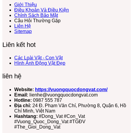
Ở
Giới Thiệu
Biển
Điều Khoản Và Điều Kiện
Chính Sách Bảo Mật
Câu Hỏi Thường Gặp
Liên Hệ
Sitemap
Liên kết hot
Các Loài Vật - Con Vật
Hình Ảnh Động Vật Đẹp
liên hệ
Website:
https://vuongquocdongvat.com/
Email:
lienhe@vuongquocdongvat.com
Hotline:
0987 555 787
Địa chỉ:
24 Đ. Phạm Văn Chí, Phường 8, Quận 6, Hồ
Chí Minh, Việt Nam
Hashtang:
#Dong_Vat #Con_Vat
#Vuong_Quoc_Dong_Vat #TGĐV
#The_Gioi_Dong_Vat