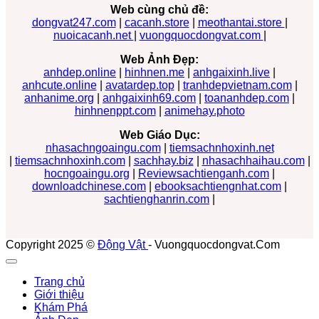
Web cùng chủ đề:
dongvat247.com
|
cacanh.store
|
meothantai.store
|
nuoicacanh.net
|
vuongquocdongvat.com
|
Web Ảnh Đẹp:
anhdep.online
|
hinhnen.me
|
anhgaixinh.live
|
anhcute.online
|
avatardep.top
|
tranhdepvietnam.com
|
anhanime.org
|
anhgaixinh69.com
|
toananhdep.com
|
hinhnenppt.com
|
animehay.photo
Web Giáo Dục:
nhasachngoaingu.com
|
tiemsachnhoxinh.net
|
tiemsachnhoxinh.com
|
sachhay.biz
|
nhasachhaihau.com
|
hocngoaingu.org
|
Reviewsachtienganh.com
|
downloadchinese.com
|
ebooksachtiengnhat.com
|
sachtienghanrin.com
|
Copyright 2025 ©
Động Vật
- Vuongquocdongvat.Com
Trang chủ
Giới thiệu
Khám Phá