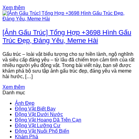
Xem thêm
[Ảnh Gấu Trúc] Tổng Hợp +3698 Hình Gấu
Trúc Đẹp, Đáng Yêu, Meme Hài
Gấu trúc – loài vật biểu tượng cho sự hiền lành, ngộ nghĩnh
và siêu cấp đáng yêu – từ lâu đã chiếm trọn cảm tình của rất
nhiều người yêu động vật. Trong bài viết này, bạn sẽ được
khám phá bộ sưu tập ảnh gấu trúc đẹp, đáng yêu và meme
hài hước, […]
Xem thêm
Danh mục
Ảnh Đẹp
Động Vật Biết Bay
Động Vật Dưới Nước
Động Vật Hoang Dã Trên Cạn
Động Vật Lưỡng Cư
Động Vật Nuôi Phổ Biến
Khám Phá