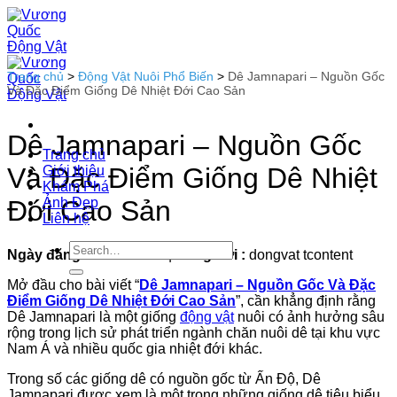
Bỏ
qua
nội
dung
Trang chủ
>
Động Vật Nuôi Phổ Biến
>
Dê Jamnapari – Nguồn Gốc
Và Đặc Điểm Giống Dê Nhiệt Đới Cao Sản
Dê Jamnapari – Nguồn Gốc
Trang chủ
Và Đặc Điểm Giống Dê Nhiệt
Giới thiệu
Khám Phá
Ảnh Đẹp
Đới Cao Sản
Liên hệ
Ngày đăng :
24-01-2026
|
Đăng bởi :
dongvat tcontent
Mở đầu cho bài viết “
Dê Jamnapari – Nguồn Gốc Và Đặc
Điểm Giống Dê Nhiệt Đới Cao Sản
”, cần khẳng định rằng
Dê Jamnapari là một giống
động vật
nuôi có ảnh hưởng sâu
rộng trong lịch sử phát triển ngành chăn nuôi dê tại khu vực
Nam Á và nhiều quốc gia nhiệt đới khác.
Trong số các giống dê có nguồn gốc từ Ấn Độ, Dê
Jamnapari được xem là một trong những giống dê tiêu biểu