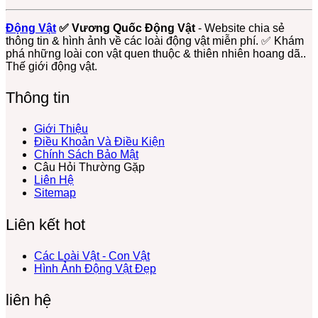
Sinh
Loài
Vật
–
Ruộng
Còn
Âm
Thái
Sứa
Biển
Loài
Của
Thầm
Động Vật
✅ Vương Quốc Động Vật
- Website chia sẻ
Biển
Sống
Động
Hệ
Nhưng
thông tin & hình ảnh về các loài động vật miễn phí. ✅ Khám
Có
Bám
Vật
Sinh
Thiết
phá những loài con vật quen thuộc & thiên nhiên hoang dã..
Nọc
Đầy
Không
Thái
Yếu
Thế giới động vật.
Độc
Màu
Xương
Biển
Mạnh
Sắc
Sống
Thông tin
Trôi
Nổi
Ở
Giới Thiệu
Biển
Điều Khoản Và Điều Kiện
Chính Sách Bảo Mật
Câu Hỏi Thường Gặp
Liên Hệ
Sitemap
Liên kết hot
Các Loài Vật - Con Vật
Hình Ảnh Động Vật Đẹp
liên hệ