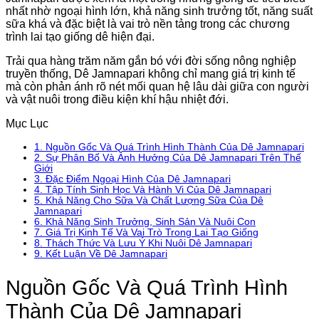
nhất nhờ ngoại hình lớn, khả năng sinh trưởng tốt, năng suất
sữa khá và đặc biệt là vai trò nền tảng trong các chương
trình lai tạo giống dê hiện đại.
Trải qua hàng trăm năm gắn bó với đời sống nông nghiệp
truyền thống, Dê Jamnapari không chỉ mang giá trị kinh tế
mà còn phản ánh rõ nét mối quan hệ lâu dài giữa con người
và vật nuôi trong điều kiện khí hậu nhiệt đới.
Mục Lục
1.
Nguồn Gốc Và Quá Trình Hình Thành Của Dê Jamnapari
2.
Sự Phân Bố Và Ảnh Hưởng Của Dê Jamnapari Trên Thế
Giới
3.
Đặc Điểm Ngoại Hình Của Dê Jamnapari
4.
Tập Tính Sinh Học Và Hành Vi Của Dê Jamnapari
5.
Khả Năng Cho Sữa Và Chất Lượng Sữa Của Dê
Jamnapari
6.
Khả Năng Sinh Trưởng, Sinh Sản Và Nuôi Con
7.
Giá Trị Kinh Tế Và Vai Trò Trong Lai Tạo Giống
8.
Thách Thức Và Lưu Ý Khi Nuôi Dê Jamnapari
9.
Kết Luận Về Dê Jamnapari
Nguồn Gốc Và Quá Trình Hình
Thành Của Dê Jamnapari