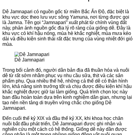
Dê Jamnapari có nguồn gốc từ miền Bắc Ấn Độ, đặc biệt là
khu vực dọc theo lưu vực sông Yamuna, nơi từng được gọi
là Jamna. Tên gọi “Jamnapari” xuất phát từ chính vùng đất
này, phản ánh nguồn gốc địa lý rõ ràng của giống dê. Đây là
khu vực có khí hậu nóng, mùa hè khắc nghiệt, mùa mưa kéo
dài và điều kiện sinh thái rất đặc trưng của vùng nhiệt đới gió
mùa.
Dê Jamnapari
Trong bối cảnh đó, người dân bản địa đã thuần hóa và nuôi
dê từ rất sớm nhằm phục vụ nhu cầu sữa, thịt và các sản
phẩm phụ. Qua nhiều thế hệ, những cá thể dê có thân hình
lớn, khả năng sinh trưởng tốt và chịu được điều kiện khí hậu
khắc nghiệt được giữ lại làm giống. Quá trình chọn lọc này
ban đầu hoàn toàn dựa trên kinh nghiệm dân gian, nhưng lại
tạo nên nền tảng di truyền vững chắc cho giống Dê
Jamnapari.
Đến cuối thế kỷ XIX và đầu thế kỷ XX, khi khoa học chăn
nuôi bắt đầu phát triển, Dê Jamnapari được ghi nhận và
nghiên cứu một cách có hệ thống. Giống dê này dần được
công nhận là một trong những giống động vật nuôi quan