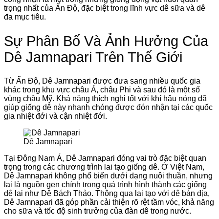
trọng nhất của Ấn Độ, đặc biệt trong lĩnh vực dê sữa và dê
đa mục tiêu.
Sự Phân Bố Và Ảnh Hưởng Của
Dê Jamnapari Trên Thế Giới
Từ Ấn Độ, Dê Jamnapari được đưa sang nhiều quốc gia
khác trong khu vực châu Á, châu Phi và sau đó là một số
vùng châu Mỹ. Khả năng thích nghi tốt với khí hậu nóng đã
giúp giống dê này nhanh chóng được đón nhận tại các quốc
gia nhiệt đới và cận nhiệt đới.
Dê Jamnapari
Tại Đông Nam Á, Dê Jamnapari đóng vai trò đặc biệt quan
trọng trong các chương trình lai tạo giống dê. Ở Việt Nam,
Dê Jamnapari không phổ biến dưới dạng nuôi thuần, nhưng
lại là nguồn gen chính trong quá trình hình thành các giống
dê lai như Dê Bách Thảo. Thông qua lai tạo với dê bản địa,
Dê Jamnapari đã góp phần cải thiện rõ rệt tầm vóc, khả năng
cho sữa và tốc độ sinh trưởng của đàn dê trong nước.