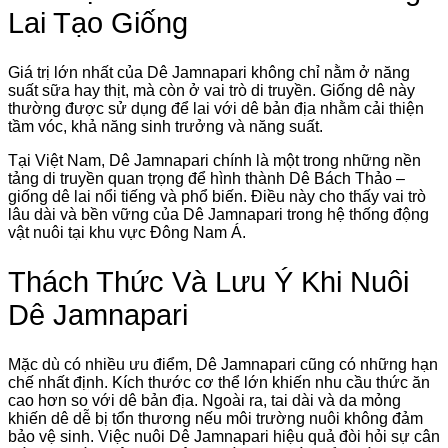
Lai Tạo Giống
Giá trị lớn nhất của Dê Jamnapari không chỉ nằm ở năng
suất sữa hay thịt, mà còn ở vai trò di truyền. Giống dê này
thường được sử dụng để lai với dê bản địa nhằm cải thiện
tầm vóc, khả năng sinh trưởng và năng suất.
Tại Việt Nam, Dê Jamnapari chính là một trong những nền
tảng di truyền quan trọng để hình thành Dê Bách Thảo –
giống dê lai nổi tiếng và phổ biến. Điều này cho thấy vai trò
lâu dài và bền vững của Dê Jamnapari trong hệ thống động
vật nuôi tại khu vực Đông Nam Á.
Thách Thức Và Lưu Ý Khi Nuôi
Dê Jamnapari
Mặc dù có nhiều ưu điểm, Dê Jamnapari cũng có những hạn
chế nhất định. Kích thước cơ thể lớn khiến nhu cầu thức ăn
cao hơn so với dê bản địa. Ngoài ra, tai dài và da mỏng
khiến dê dễ bị tổn thương nếu môi trường nuôi không đảm
bảo vệ sinh. Việc nuôi Dê Jamnapari hiệu quả đòi hỏi sự cân