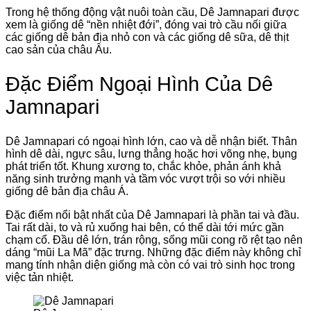
Trong hệ thống động vật nuôi toàn cầu, Dê Jamnapari được
xem là giống dê “nền nhiệt đới”, đóng vai trò cầu nối giữa
các giống dê bản địa nhỏ con và các giống dê sữa, dê thịt
cao sản của châu Âu.
Đặc Điểm Ngoại Hình Của Dê
Jamnapari
Dê Jamnapari có ngoại hình lớn, cao và dễ nhận biết. Thân
hình dê dài, ngực sâu, lưng thẳng hoặc hơi võng nhẹ, bụng
phát triển tốt. Khung xương to, chắc khỏe, phản ánh khả
năng sinh trưởng mạnh và tầm vóc vượt trội so với nhiều
giống dê bản địa châu Á.
Đặc điểm nổi bật nhất của Dê Jamnapari là phần tai và đầu.
Tai rất dài, to và rủ xuống hai bên, có thể dài tới mức gần
chạm cổ. Đầu dê lớn, trán rộng, sống mũi cong rõ rệt tạo nên
dáng “mũi La Mã” đặc trưng. Những đặc điểm này không chỉ
mang tính nhận diện giống mà còn có vai trò sinh học trong
việc tản nhiệt.