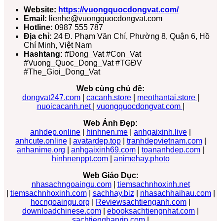
Website:
https://vuongquocdongvat.com/
Email:
lienhe@vuongquocdongvat.com
Hotline:
0987 555 787
Địa chỉ:
24 Đ. Phạm Văn Chí, Phường 8, Quận 6, Hồ
Chí Minh, Việt Nam
Hashtang:
#Dong_Vat #Con_Vat
#Vuong_Quoc_Dong_Vat #TGĐV
#The_Gioi_Dong_Vat
Web cùng chủ đề:
dongvat247.com
|
cacanh.store
|
meothantai.store
|
nuoicacanh.net
|
vuongquocdongvat.com
|
Web Ảnh Đẹp:
anhdep.online
|
hinhnen.me
|
anhgaixinh.live
|
anhcute.online
|
avatardep.top
|
tranhdepvietnam.com
|
anhanime.org
|
anhgaixinh69.com
|
toananhdep.com
|
hinhnenppt.com
|
animehay.photo
Web Giáo Dục:
nhasachngoaingu.com
|
tiemsachnhoxinh.net
|
tiemsachnhoxinh.com
|
sachhay.biz
|
nhasachhaihau.com
|
hocngoaingu.org
|
Reviewsachtienganh.com
|
downloadchinese.com
|
ebooksachtiengnhat.com
|
sachtienghanrin.com
|