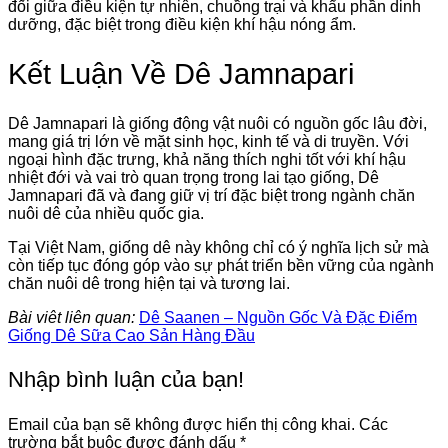
đối giữa điều kiện tự nhiên, chuồng trại và khẩu phần dinh
dưỡng, đặc biệt trong điều kiện khí hậu nóng ẩm.
Kết Luận Về Dê Jamnapari
Dê Jamnapari là giống động vật nuôi có nguồn gốc lâu đời,
mang giá trị lớn về mặt sinh học, kinh tế và di truyền. Với
ngoại hình đặc trưng, khả năng thích nghi tốt với khí hậu
nhiệt đới và vai trò quan trọng trong lai tạo giống, Dê
Jamnapari đã và đang giữ vị trí đặc biệt trong ngành chăn
nuôi dê của nhiều quốc gia.
Tại Việt Nam, giống dê này không chỉ có ý nghĩa lịch sử mà
còn tiếp tục đóng góp vào sự phát triển bền vững của ngành
chăn nuôi dê trong hiện tại và tương lai.
Bài viêt liên quan:
Dê Saanen – Nguồn Gốc Và Đặc Điểm
Giống Dê Sữa Cao Sản Hàng Đầu
Nhập bình luận của bạn!
Email của bạn sẽ không được hiển thị công khai.
Các
trường bắt buộc được đánh dấu
*