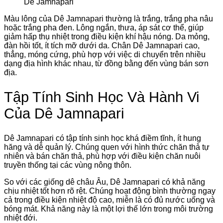
Dê Jamnapari
Màu lông của Dê Jamnapari thường là trắng, trắng pha nâu
hoặc trắng pha đen. Lông ngắn, thưa, áp sát cơ thể, giúp
giảm hấp thụ nhiệt trong điều kiện khí hậu nóng. Da mỏng,
đàn hồi tốt, ít tích mỡ dưới da. Chân Dê Jamnapari cao,
thẳng, móng cứng, phù hợp với việc di chuyển trên nhiều
dạng địa hình khác nhau, từ đồng bằng đến vùng bán sơn
địa.
Tập Tính Sinh Học Và Hành Vi
Của Dê Jamnapari
Dê Jamnapari có tập tính sinh học khá điềm tĩnh, ít hung
hăng và dễ quản lý. Chúng quen với hình thức chăn thả tự
nhiên và bán chăn thả, phù hợp với điều kiện chăn nuôi
truyền thống tại các vùng nông thôn.
So với các giống dê châu Âu, Dê Jamnapari có khả năng
chịu nhiệt tốt hơn rõ rệt. Chúng hoạt động bình thường ngay
cả trong điều kiện nhiệt độ cao, miễn là có đủ nước uống và
bóng mát. Khả năng này là một lợi thế lớn trong môi trường
nhiệt đới.