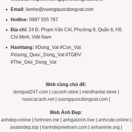
Email:
lienhe@vuongquocdongvat.com
Hotline:
0987 555 787
Địa chỉ:
24 Đ. Phạm Văn Chí, Phường 8, Quận 6, Hồ
Chí Minh, Việt Nam
Hashtang:
#Dong_Vat #Con_Vat
#Vuong_Quoc_Dong_Vat #TGĐV
#The_Gioi_Dong_Vat
Web cùng chủ đề:
dongvat247.com
|
cacanh.store
|
meothantai.store
|
nuoicacanh.net
|
vuongquocdongvat.com
|
Web Ảnh Đẹp:
anhdep.online
|
hinhnen.me
|
anhgaixinh.live
|
anhcute.online
|
avatardep.top
|
tranhdepvietnam.com
|
anhanime.org
|