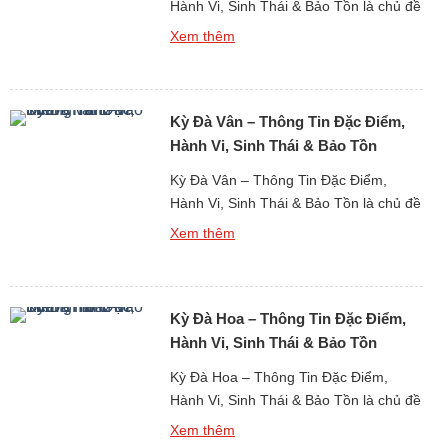
Hành Vi, Sinh Thái & Bảo Tồn là chủ đề
thu hút sự quan tâm lớn trong nghiên
Xem thêm
cứu về động vật hoang dã sống tại các
vùng khô hạn khắc nghiệt. Kỳ đà sa
mạc được xem là một trong những loài
Kỳ Đà Vân – Thông Tin Đặc Điểm,
bò sát thích […]
Hành Vi, Sinh Thái & Bảo Tồn
Kỳ Đà Vân – Thông Tin Đặc Điểm,
Hành Vi, Sinh Thái & Bảo Tồn là chủ đề
quan trọng khi nghiên cứu về thế giới
Xem thêm
động vật bò sát cỡ lớn tại khu vực nhiệt
đới châu Á. Kỳ đà vân là một trong
những loài thằn lằn lớn và phổ biến
Kỳ Đà Hoa – Thông Tin Đặc Điểm,
nhất trong […]
Hành Vi, Sinh Thái & Bảo Tồn
Kỳ Đà Hoa – Thông Tin Đặc Điểm,
Hành Vi, Sinh Thái & Bảo Tồn là chủ đề
thu hút sự quan tâm lớn khi nghiên cứu
Xem thêm
về thế giới động vật bò sát cỡ lớn tại