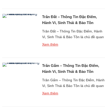
khu vực nhiệt đới. Kỳ đà hoa là một
trong những loài thằn lằn lớn nhất Đông
Trăn Đất – Thông Tin Đặc Điểm,
Nam […]
Hành Vi, Sinh Thái & Bảo Tồn
Trăn Đất – Thông Tin Đặc Điểm, Hành
Vi, Sinh Thái & Bảo Tồn là chủ đề quan
trọng khi tìm hiểu về thế giới động vật
Xem thêm
bò sát cỡ lớn sống chủ yếu trên mặt đất
tại khu vực nhiệt đới. Trăn đất là một
trong những loài trăn phổ biến tại Đông
Trăn Gấm – Thông Tin Đặc Điểm,
Nam […]
Hành Vi, Sinh Thái & Bảo Tồn
Trăn Gấm – Thông Tin Đặc Điểm, Hành
Vi, Sinh Thái & Bảo Tồn là chủ đề quan
trọng khi tìm hiểu về thế giới động vật
Xem thêm
bò sát cỡ lớn tại khu vực nhiệt đới. Trăn
gấm là một trong những loài trăn lớn
nhất thế giới, nổi tiếng với kích thước