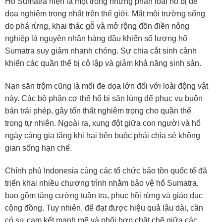
Hổ Sumatra hiện là một trong những phân loài hổ bị đe
dọa nghiêm trọng nhất trên thế giới. Mất môi trường sống
do phá rừng, khai thác gỗ và mở rộng đồn điền nông
nghiệp là nguyên nhân hàng đầu khiến số lượng hổ
Sumatra suy giảm nhanh chóng. Sự chia cắt sinh cảnh
khiến các quần thể bị cô lập và giảm khả năng sinh sản.
Nạn săn trộm cũng là mối đe dọa lớn đối với loài động vật
này. Các bộ phận cơ thể hổ bị săn lùng để phục vụ buôn
bán trái phép, gây tổn thất nghiêm trọng cho quần thể
trong tự nhiên. Ngoài ra, xung đột giữa con người và hổ
ngày càng gia tăng khi hai bên buộc phải chia sẻ không
gian sống hạn chế.
Chính phủ Indonesia cùng các tổ chức bảo tồn quốc tế đã
triển khai nhiều chương trình nhằm bảo vệ hổ Sumatra,
bao gồm tăng cường tuần tra, phục hồi rừng và giáo dục
cộng đồng. Tuy nhiên, để đạt được hiệu quả lâu dài, cần
có sự cam kết mạnh mẽ và phối hợp chặt chẽ giữa các