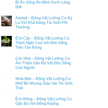
luận
Bí Ẩn Sống Ẩn Mình Dưới Lòng
Tự
Vật
ở
Nhiên
Hoang
Đất
Top
Dã
Những
Trên
Không
Loài
Cạn
có
Động
Axolotl – Động Vật Lưỡng Cư Kỳ
Đầy
bình
Vật
Đủ
luận
Lạ Với Khả Năng Tái Sinh Phi
Nuôi
ở
Nhất
Phổ
Thường
Ếch
Biến
Giun
Trong
Không
–
Đời
có
Động
Ếch Cây – Động Vật Lưỡng Cư
Sống
bình
Vật
Con
luận
Thích Nghi Cao Với Đời Sống
Lưỡng
ở
Người
Cư
Trên Tán Rừng
Axolotl
Bí
–
Ẩn
Không
Động
Sống
có
Vật
Cóc Nhà – Động Vật Lưỡng Cư
Ẩn
bình
Lưỡng
Mình
luận
Âm Thầm Gắn Bó Với Đời Sống
Cư
ở
Dưới
Kỳ
Con Người
Ếch
Lòng
Lạ
Cây
Đất
Với
Không
–
Khả
có
Động
Nhái Bén – Động Vật Lưỡng Cư
Năng
bình
Vật
Tái
luận
Nhỏ Bé Nhưng Giàu Vai Trò Sinh
Lưỡng
ở
Sinh
Cư
Thái
Cóc
Phi
Thích
Nhà
Thường
Nghi
Không
–
Cao
có
Động
Ếch Đồng – Động Vật Lưỡng Cư
Với
bình
Vật
Đời
luận
Gắn Bó Với Đồng Ruộng
Lưỡng
ở
Sống
Cư