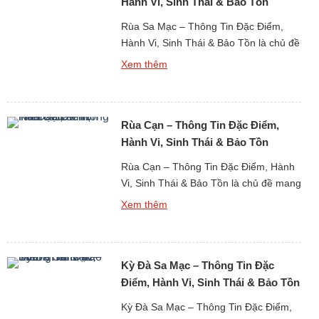
Hành Vi, Sinh Thái & Bảo Tồn
Rùa Sa Mạc – Thông Tin Đặc Điểm,
Hành Vi, Sinh Thái & Bảo Tồn là chủ đề
có ý nghĩa quan trọng trong nghiên cứu
Xem thêm
về động vật hoang dã sinh sống tại
những khu vực khô hạn khắc nghiệt
nhất trên Trái Đất. Rùa sa mạc là một
Rùa Cạn – Thông Tin Đặc Điểm,
trong số ít loài bò […]
Hành Vi, Sinh Thái & Bảo Tồn
Rùa Cạn – Thông Tin Đặc Điểm, Hành
Vi, Sinh Thái & Bảo Tồn là chủ đề mang
nhiều giá trị khoa học và sinh thái trong
Xem thêm
nghiên cứu về động vật bò sát sống
trên cạn. Rùa cạn được xem là một
trong những nhóm động vật cổ xưa
Kỳ Đà Sa Mạc – Thông Tin Đặc
nhất còn tồn tại trên […]
Điểm, Hành Vi, Sinh Thái & Bảo Tồn
Kỳ Đà Sa Mạc – Thông Tin Đặc Điểm,