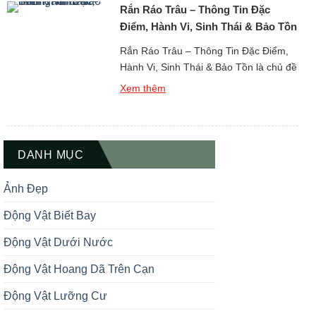
Rắn Ráo Trâu – Thông Tin Đặc
khổng lồ, […]
Điểm, Hành Vi, Sinh Thái & Bảo Tồn
Rắn Ráo Trâu – Thông Tin Đặc Điểm,
Hành Vi, Sinh Thái & Bảo Tồn là chủ đề
quan trọng khi tìm hiểu về thế giới động
Xem thêm
vật bò sát không độc nhưng có kích
thước lớn và ảnh hưởng sinh thái đáng
kể tại châu Á. Rắn ráo trâu, còn được
biết đến với […]
DANH MỤC
Ảnh Đẹp
Động Vật Biết Bay
Động Vật Dưới Nước
Động Vật Hoang Dã Trên Cạn
Động Vật Lưỡng Cư