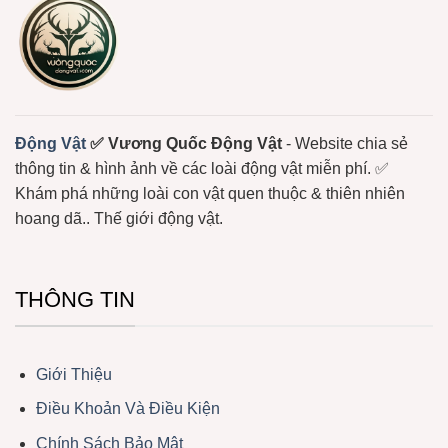
Độc
Động
Mạnh
Vật
Không
Xương
Sống
Trôi
Nổi
Ở
Biển
Động Vật
✅ Vương Quốc Động Vật
- Website chia sẻ
thông tin & hình ảnh về các loài động vật miễn phí. ✅
Khám phá những loài con vật quen thuộc & thiên nhiên
hoang dã.. Thế giới động vật.
THÔNG TIN
Giới Thiệu
Điều Khoản Và Điều Kiện
Chính Sách Bảo Mật