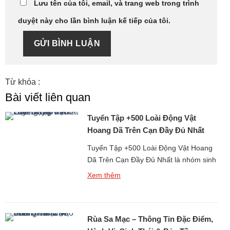
Lưu tên của tôi, email, và trang web trong trình
duyệt này cho lần bình luận kế tiếp của tôi.
GỬI BÌNH LUẬN
Từ khóa :
Bài viết liên quan
Tuyển Tập +500 Loài Động Vật
Hoang Dã Trên Cạn Đầy Đủ Nhất
Tuyển Tập +500 Loài Động Vật Hoang
Dã Trên Cạn Đầy Đủ Nhất là nhóm sinh
vật đóng vai trò trung tâm trong việc
Xem thêm
hình thành và duy trì các hệ sinh thái tự
nhiên trên Trái Đất. Đây là những loài
động vật sinh sống độc lập trong môi
Rùa Sa Mạc – Thông Tin Đặc Điểm,
trường tự nhiên như rừng […]