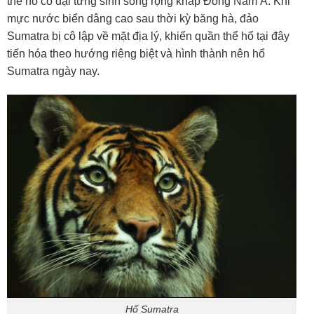
thể hổ cổ đại từng sinh sống rộng khắp Đông Nam Á. Khi
mực nước biển dâng cao sau thời kỳ băng hà, đảo
Sumatra bị cô lập về mặt địa lý, khiến quần thể hổ tại đây
tiến hóa theo hướng riêng biệt và hình thành nên hổ
Sumatra ngày nay.
Hổ Sumatra