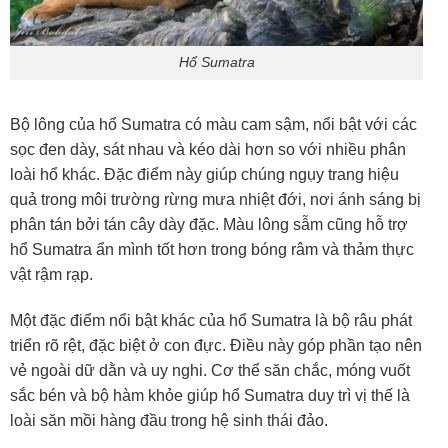
Hổ Sumatra
Bộ lông của hổ Sumatra có màu cam sậm, nổi bật với các
sọc đen dày, sát nhau và kéo dài hơn so với nhiều phân
loài hổ khác. Đặc điểm này giúp chúng ngụy trang hiệu
quả trong môi trường rừng mưa nhiệt đới, nơi ánh sáng bị
phân tán bởi tán cây dày đặc. Màu lông sẫm cũng hỗ trợ
hổ Sumatra ẩn mình tốt hơn trong bóng râm và thảm thực
vật rậm rạp.
Một đặc điểm nổi bật khác của hổ Sumatra là bộ râu phát
triển rõ rệt, đặc biệt ở con đực. Điều này góp phần tạo nên
vẻ ngoài dữ dằn và uy nghi. Cơ thể săn chắc, móng vuốt
sắc bén và bộ hàm khỏe giúp hổ Sumatra duy trì vị thế là
loài săn mồi hàng đầu trong hệ sinh thái đảo.