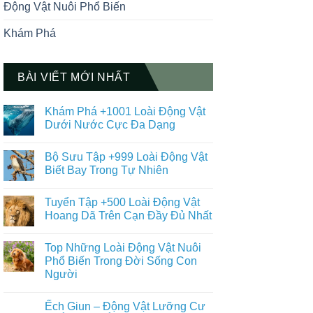
Động Vật Nuôi Phổ Biến
Khám Phá
BÀI VIẾT MỚI NHẤT
Khám Phá +1001 Loài Động Vật
Dưới Nước Cực Đa Dạng
Không
có
Bộ Sưu Tập +999 Loài Động Vật
bình
luận
Biết Bay Trong Tự Nhiên
ở
Khám
Không
Phá
có
Tuyển Tập +500 Loài Động Vật
+1001
bình
Loài
luận
Hoang Dã Trên Cạn Đầy Đủ Nhất
Động
ở
Vật
Bộ
Không
Dưới
Sưu
có
Top Những Loài Động Vật Nuôi
Nước
Tập
bình
Cực
+999
luận
Phổ Biến Trong Đời Sống Con
Đa
Loài
ở
Người
Dạng
Động
Tuyển
Vật
Tập
Không
Biết
+500
có
Bay
Loài
Ếch Giun – Động Vật Lưỡng Cư
bình
Trong
Động