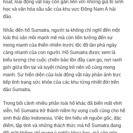
hoạt, loài động vật này còn gắn liền với những giá trị sinh
học và văn hóa sâu sắc của khu vực Đông Nam Á hải
đảo.
Nhắc đến hổ Sumatra, người ta không chỉ nghĩ đến một
loài thú săn mồi mạnh mẽ mà còn liên tưởng đến sự
mong manh của thiên nhiên trước tốc độ tàn phá ngày
càng nhanh của con người. Hổ Sumatra được xem là
biểu tượng cho cuộc chiến bảo tồn đầy cam go, nơi ranh
giới giữa tồn tại và tuyệt chủng trở nên vô cùng mong
manh. Sự hiện diện của loài động vật này phản ánh trực
tiếp tình trạng sức khỏe của các khu rừng nhiệt đới trên
đảo Sumatra.
Trong bối cảnh nhiều phân loài hổ khác đã biến mất vĩnh
viễn, hổ Sumatra trở thành niềm hy vọng cuối cùng cho hệ
sinh thái đảo Indonesia. Việc tìm hiểu về nguồn gốc, đặc
điểm, tập tính và những thách thức mà hổ Sumatra đang
đối mặt không chỉ mang ý nghĩa khoa học, mà còn góp