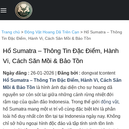
Bỏ
qua
nội
dung
Trang chủ
>
Động Vật Hoang Dã Trên Cạn
>
Hổ Sumatra – Thông
Tin Đặc Điểm, Hành Vi, Cách Săn Mồi & Bảo Tồn
Hổ Sumatra – Thông Tin Đặc Điểm, Hành
Vi, Cách Săn Mồi & Bảo Tồn
Ngày đăng :
26-01-2026
|
Đăng bởi :
dongvat tcontent
Hổ Sumatra – Thông Tin Đặc Điểm, Hành Vi, Cách Săn
Mồi & Bảo Tồn
là hình ảnh đại diện cho sự hoang dã
nguyên sơ còn sót lại giữa những cánh rừng nhiệt đới
rậm rạp của quần đảo Indonesia. Trong thế giới
động vật
,
hổ Sumatra mang một vị trí vô cùng đặc biệt khi là phân
loài hổ duy nhất còn tồn tại tại Indonesia ngày nay. Không
chỉ sở hữu ngoại hình độc đáo và tập tính sinh tồn linh