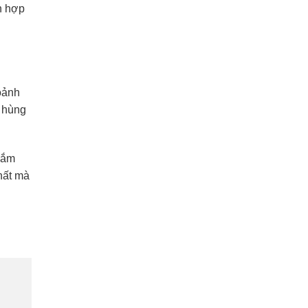
h hợp
oảnh
c hùng
gắm
hất mà