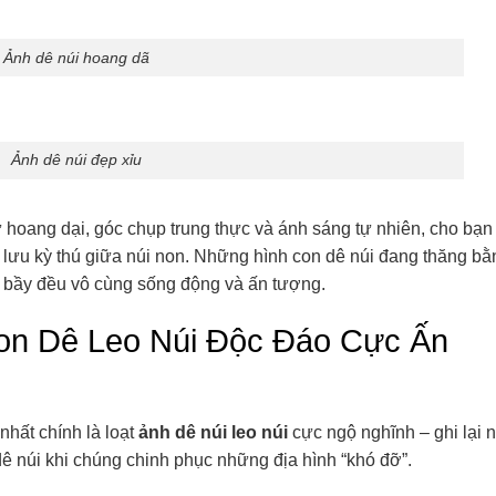
Ảnh dê núi hoang dã
Ảnh dê núi đẹp xỉu
 hoang dại, góc chụp trung thực và ánh sáng tự nhiên, cho bạ
lưu kỳ thú giữa núi non. Những hình con dê núi đang thăng bằ
g bầy đều vô cùng sống động và ấn tượng.
on Dê Leo Núi Độc Đáo Cực Ấn
nhất chính là loạt
ảnh dê núi leo núi
cực ngộ nghĩnh – ghi lại
ê núi khi chúng chinh phục những địa hình “khó đỡ”.