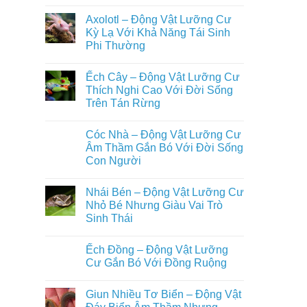
Trên
Không
Loài
Cạn
có
Động
Axolotl – Động Vật Lưỡng Cư
Đầy
bình
Vật
Đủ
luận
Kỳ Lạ Với Khả Năng Tái Sinh
Nuôi
ở
Nhất
Phổ
Phi Thường
Ếch
Biến
Giun
Trong
Không
–
Đời
có
Động
Ếch Cây – Động Vật Lưỡng Cư
Sống
bình
Vật
Con
luận
Thích Nghi Cao Với Đời Sống
Lưỡng
ở
Người
Cư
Trên Tán Rừng
Axolotl
Bí
–
Ẩn
Không
Động
Sống
có
Vật
Cóc Nhà – Động Vật Lưỡng Cư
Ẩn
bình
Lưỡng
Mình
luận
Âm Thầm Gắn Bó Với Đời Sống
Cư
ở
Dưới
Kỳ
Con Người
Ếch
Lòng
Lạ
Cây
Đất
Với
Không
–
Khả
có
Động
Nhái Bén – Động Vật Lưỡng Cư
Năng
bình
Vật
Tái
luận
Nhỏ Bé Nhưng Giàu Vai Trò
Lưỡng
ở
Sinh
Cư
Sinh Thái
Cóc
Phi
Thích
Nhà
Thường
Nghi
Không
–
Cao
có
Động
Ếch Đồng – Động Vật Lưỡng
Với
bình
Vật
Đời
luận
Cư Gắn Bó Với Đồng Ruộng
Lưỡng
ở
Sống
Cư
Nhái
Trên
Không
Âm
Bén
Tán
có
Thầm
Giun Nhiều Tơ Biển – Động Vật
–
Rừng
bình
Gắn
Động
luận