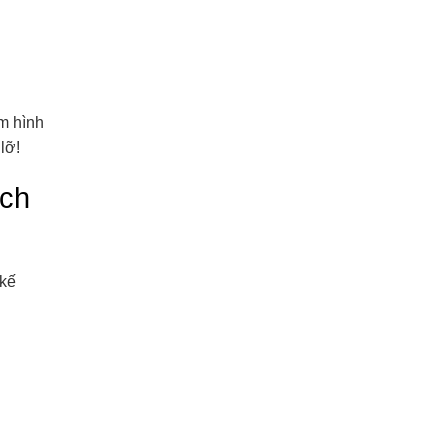
àm hình
lỡ!
ách
 kế