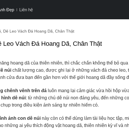
Ảnh Đẹp
Liên hệ
, Dê Leo Vách Đá Hoang Dã, Chân Thật
 Leo Vách Đá Hoang Dã, Chân Thật
ăng hoang dã của thiên nhiên, thì chắc chắn không thể bỏ qua
ê núi
chất lượng cao, được ghi lại ở những vách đá cheo leo, 
 cánh cửa đưa bạn đến gần hơn với thế giới hoang dã đầy sống 
g chênh vênh trên đá
luôn mang lại cảm giác vừa hồi hộp vừ
i
hình dê núi
: từ những chú dê núi non đáng yêu, đến những c
hụp trong điều kiện ánh sáng tự nhiên hiếm có.
ình ảnh con dê núi
này còn có thể dùng làm tài liệu học tập, m
ho những ai yêu thích động vật hoang dã, thiên nhiên kỳ vĩ và 