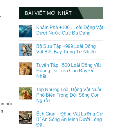
BÀI VIẾT MỚI NHẤT
t
Khám Phá +1001 Loài Động Vật
Dưới Nước Cực Đa Dạng
Không
có
Bộ Sưu Tập +999 Loài Động
bình
luận
Vật Biết Bay Trong Tự Nhiên
ở
Khám
Không
Phá
có
Tuyển Tập +500 Loài Động Vật
+1001
bình
Loài
luận
Hoang Dã Trên Cạn Đầy Đủ
Động
ở
Nhất
Vật
Bộ
Dưới
Sưu
Không
Nước
Tập
có
Cực
+999
Top Những Loài Động Vật Nuôi
bình
Đa
Loài
luận
Phổ Biến Trong Đời Sống Con
Dạng
Động
ở
Vật
Người
Tuyển
Biết
ọn núi
Tập
Bay
Không
+500
ển
Trong
có
Loài
Ếch Giun – Động Vật Lưỡng Cư
Tự
bình
Động
Nhiên
luận
Bí Ẩn Sống Ẩn Mình Dưới Lòng
Vật
ở
Hoang
Đất
Top
Dã
Những