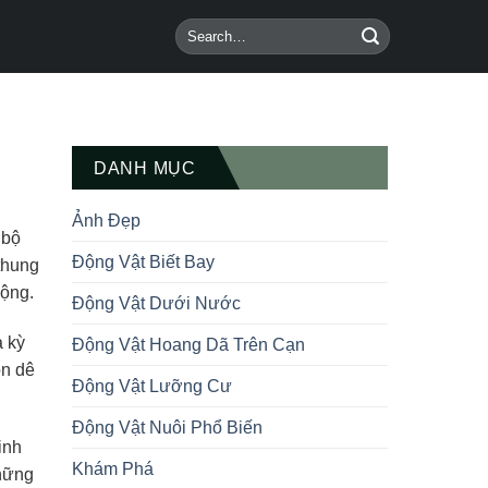
DANH MỤC
Ảnh Đẹp
 bộ
Động Vật Biết Bay
thung
động.
Động Vật Dưới Nước
a kỳ
Động Vật Hoang Dã Trên Cạn
on dê
Động Vật Lưỡng Cư
Động Vật Nuôi Phổ Biến
inh
Khám Phá
những