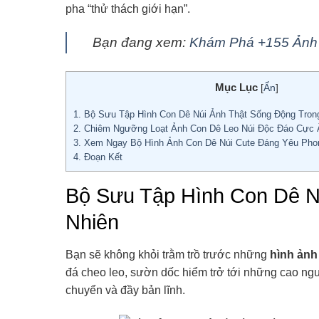
pha “thử thách giới hạn”.
Bạn đang xem:
Khám Phá +155 Ảnh 
Mục Lục
[
Ẩn
]
1.
Bộ Sưu Tập Hình Con Dê Núi Ảnh Thật Sống Động Tron
2.
Chiêm Ngưỡng Loạt Ảnh Con Dê Leo Núi Độc Đáo Cực
3.
Xem Ngay Bộ Hình Ảnh Con Dê Núi Cute Đáng Yêu Phon
4.
Đoạn Kết
Bộ Sưu Tập Hình Con Dê N
Nhiên
Bạn sẽ không khỏi trằm trồ trước những
hình ảnh
đá cheo leo, sườn dốc hiểm trở tới những cao ngu
chuyển và đầy bản lĩnh.