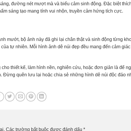
 sáng, đường nét mượt mà và biểu cảm sinh động. Đặc biệt thíc
ẩm sáng tạo mang tính vui nhộn, truyền cảm hứng tích cực.
nh mướt, bộ ảnh này đã ghi lại chân thật và sinh động từng kh
” của tự nhiên. Mỗi hình ảnh dê núi đẹp đều mang đến cảm giá
cho thiết kế, làm hình nền, nghiên cứu, hoặc đơn giản là để n
ạn. Đừng quên lưu lại hoặc chia sẻ những hình dê núi độc đáo n
ai.
Các trường bắt buộc được đánh dấu
*