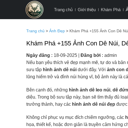
Bỏ
Trang chủ
Giới thiệu
Khám Phá
qua
nội
dung
Trang chủ
>
Ảnh Đẹp
>
Khám Phá +155 Ảnh Con Dê Núi
Khám Phá +155 Ảnh Con Dê Núi, Dê
Ngày đăng :
18-09-2025
|
Đăng bởi :
admin
Nếu bạn yêu thích vẻ đẹp mạnh mẽ, tự do và bản n
sưu tập
hình ảnh dê núi
dưới đây. Với
ảnh con d
lũng hiểm trở và đỉnh núi hùng vĩ, bộ ảnh này là
Bên cạnh đó, những
hình ảnh dê leo núi
,
dê đứn
diệu. Trong bộ sưu tập này, bạn sẽ tìm thấy đủ loạ
trưởng thành, hay các
hình ảnh dê núi đẹp
được c
Không chỉ phục vụ mục đích chiêm ngưỡng, các
h
họa, thiết kế, hoặc đơn giản là truyền cảm hứng c