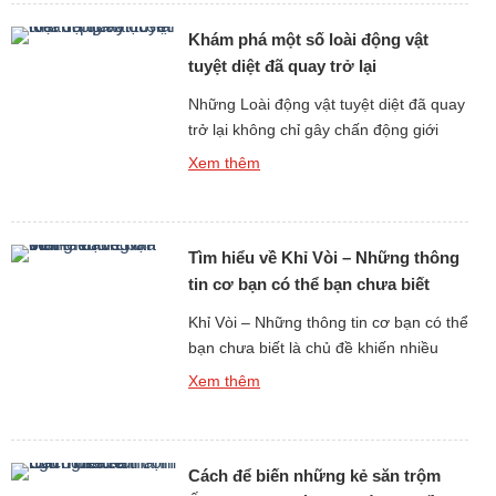
liền với tình yêu, sự chung thủy, thiên
Khám phá một số loài động vật
nga từ lâu đã trở […]
tuyệt diệt đã quay trở lại
Những Loài động vật tuyệt diệt đã quay
trở lại không chỉ gây chấn động giới
khoa học bởi sự hồi sinh kỳ diệu, mà
Xem thêm
còn khơi gợi sự tò mò về tiếng kêu và
âm thanh của chúng – những âm thanh
tưởng chừng đã biến mất vĩnh viễn khỏi
Tìm hiểu về Khỉ Vòi – Những thông
Trái Đất. Những âm […]
tin cơ bạn có thể bạn chưa biết
Khỉ Vòi – Những thông tin cơ bạn có thể
bạn chưa biết là chủ đề khiến nhiều
người bất ngờ khi tìm hiểu về một trong
Xem thêm
những loài linh trưởng độc đáo nhất
hành tinh. Với chiếc mũi dài kỳ lạ, thân
hình to lớn và lối sống gắn liền với rừng
Cách để biến những kẻ săn trộm
ngập mặn, […]