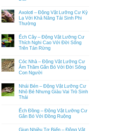
Dã
Những
Trên
Không
Loài
Cạn
có
Động
Axolotl – Động Vật Lưỡng Cư Kỳ
Đầy
bình
Vật
Đủ
luận
Lạ Với Khả Năng Tái Sinh Phi
Nuôi
ở
Nhất
Phổ
Thường
Ếch
Biến
Giun
Trong
Không
–
Đời
có
Động
Ếch Cây – Động Vật Lưỡng Cư
Sống
bình
Vật
Con
luận
Thích Nghi Cao Với Đời Sống
Lưỡng
ở
Người
Cư
Trên Tán Rừng
Axolotl
Bí
–
Ẩn
Không
Động
Sống
có
Vật
Cóc Nhà – Động Vật Lưỡng Cư
Ẩn
bình
Lưỡng
Mình
luận
Âm Thầm Gắn Bó Với Đời Sống
Cư
ở
Dưới
Kỳ
Con Người
Ếch
Lòng
Lạ
Cây
Đất
Với
Không
–
Khả
có
Động
Nhái Bén – Động Vật Lưỡng Cư
Năng
bình
Vật
Tái
luận
Nhỏ Bé Nhưng Giàu Vai Trò Sinh
Lưỡng
ở
Sinh
Cư
Thái
Cóc
Phi
Thích
Nhà
Thường
Nghi
Không
–
Cao
có
Động
Ếch Đồng – Động Vật Lưỡng Cư
Với
bình
Vật
Đời
luận
Gắn Bó Với Đồng Ruộng
Lưỡng
ở
Sống
Cư
Nhái
Trên
Không
Âm
Bén
Tán
có
Thầm
Giun Nhiều Tơ Biển – Động Vật
–
Rừng
bình