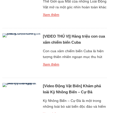
Thế Giới qua Mắt của những Loài Động
Vật mở ra một góc nhìn hoàn toàn khác
biệt, không chỉ về thị giác mà còn về
Xem thêm
tiếng kêu và âm thanh mà mỗi loài cảm
nhận và sử dụng để tồn tại. Trong thế
giới tự nhiên, âm thanh đóng vai trò
[VIDEO THÚ VỊ] Hàng triệu con cua
như “đôi mắt […]
xâm chiếm biển Cuba
Con cua xâm chiếm biển Cuba là hiện
tượng thiên nhiên ngoạn mục thu hút
sự chú ý của hàng triệu người trên thế
Xem thêm
giới, không chỉ bởi số lượng khổng lồ
mà còn bởi âm thanh đặc trưng tạo nên
từ chuyển động đồng loạt của chúng.
[Video Động Vật Biển] Khám phá
Khi hàng triệu con cua di chuyển […]
loài Kỳ Nhông Biển – Cự Đà
Kỳ Nhông Biển – Cự Đà là một trong
những loài bò sát biển độc đáo và hiếm
hoi trên thế giới, thu hút sự chú ý không