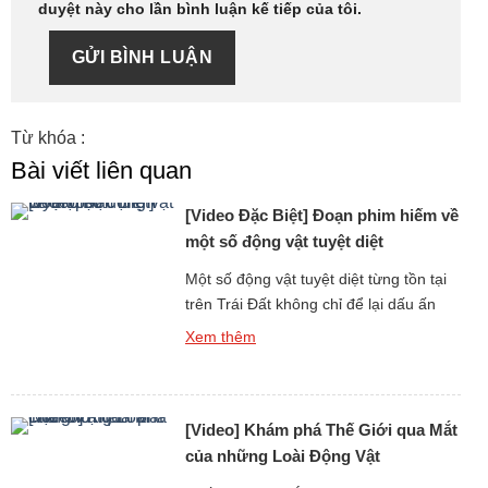
duyệt này cho lần bình luận kế tiếp của tôi.
GỬI BÌNH LUẬN
Từ khóa :
Bài viết liên quan
[Video Đặc Biệt] Đoạn phim hiếm về
một số động vật tuyệt diệt
Một số động vật tuyệt diệt từng tồn tại
trên Trái Đất không chỉ để lại dấu ấn
qua hóa thạch hay hình ảnh phục
Xem thêm
dựng, mà còn khơi gợi trí tò mò về
tiếng kêu và âm thanh mà chúng đã
từng phát ra. Thông qua các đoạn phim
[Video] Khám phá Thế Giới qua Mắt
hiếm, mô phỏng khoa học […]
của những Loài Động Vật