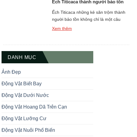
Ếch Titicaca thành người bảo tồn
Ếch Titicaca những kẻ săn trộm thành
người bảo tồn không chỉ là một câu
chuyện mang tính nhân văn sâu sắc,
Xem thêm
mà còn là một chiến lược bảo tồn sáng
tạo đang được áp dụng tại nhiều khu
vực quanh hồ Titicaca – hồ nước ngọt
lớn nhất Nam Mỹ nằm giữa Peru và […]
DANH MỤC
Ảnh Đẹp
Động Vật Biết Bay
Động Vật Dưới Nước
Động Vật Hoang Dã Trên Cạn
Động Vật Lưỡng Cư
Động Vật Nuôi Phổ Biến