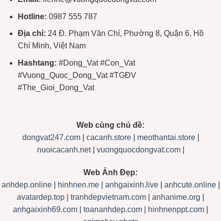
Hotline:
0987 555 787
Địa chỉ:
24 Đ. Phạm Văn Chí, Phường 8, Quận 6, Hồ
Chí Minh, Việt Nam
Hashtang:
#Dong_Vat #Con_Vat
#Vuong_Quoc_Dong_Vat #TGĐV
#The_Gioi_Dong_Vat
Web cùng chủ đề:
dongvat247.com
|
cacanh.store
|
meothantai.store
|
nuoicacanh.net
|
vuongquocdongvat.com
|
Web Ảnh Đẹp:
anhdep.online
|
hinhnen.me
|
anhgaixinh.live
|
anhcute.online
|
avatardep.top
|
tranhdepvietnam.com
|
anhanime.org
|
anhgaixinh69.com
|
toananhdep.com
|
hinhnenppt.com
|