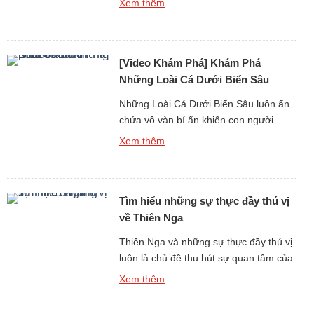
Xem thêm
chỉ bởi khả năng sinh sống dưới nước
mà còn bởi tiếng kêu và hệ thống âm
thanh giao tiếp đặc trưng. Không giống
[Video Khám Phá] Khám Phá
các loài động […]
Những Loài Cá Dưới Biển Sâu
Những Loài Cá Dưới Biển Sâu luôn ẩn
chứa vô vàn bí ẩn khiến con người
không khỏi tò mò, đặc biệt là tiếng kêu
Xem thêm
và âm thanh phát ra từ môi trường đại
dương tối tăm và áp suất khắc nghiệt.
Dù sống ở độ sâu hàng trăm đến hàng
Tìm hiểu những sự thực đầy thú vị
nghìn mét dưới mặt […]
về Thiên Nga
Thiên Nga và những sự thực đầy thú vị
luôn là chủ đề thu hút sự quan tâm của
những người yêu thiên nhiên và động
Xem thêm
vật hoang dã. Với vẻ đẹp thanh tao,
dáng bơi uyển chuyển và hình ảnh gắn