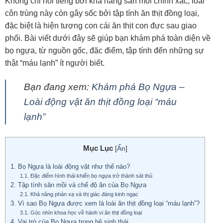
Không chỉ nổi tiếng bởi khả năng săn mồi chính xác, loài
côn trùng này còn gây sốc bởi tập tính ăn thịt đồng loại,
đặc biệt là hiện tượng con cái ăn thịt con đực sau giao
phối. Bài viết dưới đây sẽ giúp bạn khám phá toàn diện về
bọ ngựa, từ nguồn gốc, đặc điểm, tập tính đến những sự
thật “máu lạnh” ít người biết.
Bạn đang xem:
Khám phá Bọ Ngựa –
Loài động vật ăn thịt đồng loại “máu
lạnh”
Mục Lục
[
Ẩn
]
1.
Bọ Ngựa là loài động vật như thế nào?
1.1.
Đặc điểm hình thái khiến bọ ngựa trở thành sát thủ
2.
Tập tính săn mồi và chế độ ăn của Bọ Ngựa
2.1.
Khả năng phản xạ và thị giác đáng kinh ngạc
3.
Vì sao Bọ Ngựa được xem là loài ăn thịt đồng loại “máu lạnh”?
3.1.
Góc nhìn khoa học về hành vi ăn thịt đồng loại
4.
Vai trò của Bọ Ngựa trong hệ sinh thái