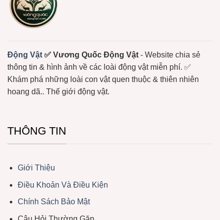
Xương
Sống
Trôi
Nổi
Ở
Biển
Động Vật
✅ Vương Quốc Động Vật
- Website chia sẻ
thông tin & hình ảnh về các loài động vật miễn phí. ✅
Khám phá những loài con vật quen thuộc & thiên nhiên
hoang dã.. Thế giới động vật.
THÔNG TIN
Giới Thiệu
Điều Khoản Và Điều Kiện
Chính Sách Bảo Mật
Câu Hỏi Thường Gặp