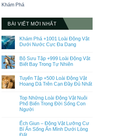
Khám Phá
BÀI VIẾT MỚI NHẤT
Khám Phá +1001 Loài Động Vật
Dưới Nước Cực Đa Dạng
Không
có
Bộ Sưu Tập +999 Loài Động Vật
bình
luận
Biết Bay Trong Tự Nhiên
ở
Khám
Không
Phá
có
Tuyển Tập +500 Loài Động Vật
+1001
bình
Loài
luận
Hoang Dã Trên Cạn Đầy Đủ Nhất
Động
ở
Vật
Bộ
Không
Dưới
Sưu
có
Top Những Loài Động Vật Nuôi
Nước
Tập
bình
Cực
+999
luận
Phổ Biến Trong Đời Sống Con
Đa
Loài
ở
Người
Dạng
Động
Tuyển
Vật
Tập
Không
Biết
+500
có
Bay
Loài
Ếch Giun – Động Vật Lưỡng Cư
bình
Trong
Động
luận
Bí Ẩn Sống Ẩn Mình Dưới Lòng
Tự
Vật
ở
Nhiên
Hoang
Đất
Top