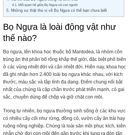
4.1.
Mối quan hệ giữa Bọ Ngựa và con người
5.
Những sự thật thú vị về Bọ Ngựa có thể bạn chưa biết
Bọ Ngựa là loài động vật như
thế nào?
Bọ ngựa, tên khoa học thuộc bộ Mantodea, là nhóm côn
trùng ăn thịt phân bố rộng khắp thế giới, đặc biệt phổ biến
ở các vùng nhiệt đới và cận nhiệt đới. Hiện nay, khoa học
đã ghi nhận hơn 2.400 loài bọ ngựa khác nhau, với kích
thước, màu sắc và tập tính đa dạng. Điểm chung nổi bật
nhất của chúng là cặp chân trước phát triển mạnh, có gai
sắc, chuyên dùng để chộp và giữ chặt con mồi.
Trong tự nhiên, bọ ngựa thường sinh sống ở các khu vực
có nhiều cây cối như rừng, đồng cỏ, vườn cây ăn trái hay
ruộng nông nghiệp. Chúng là loài săn mồi phục kích, kiên
nhẫn chờ đợi con mồi đến gần trước khi tung ra đòn tấn