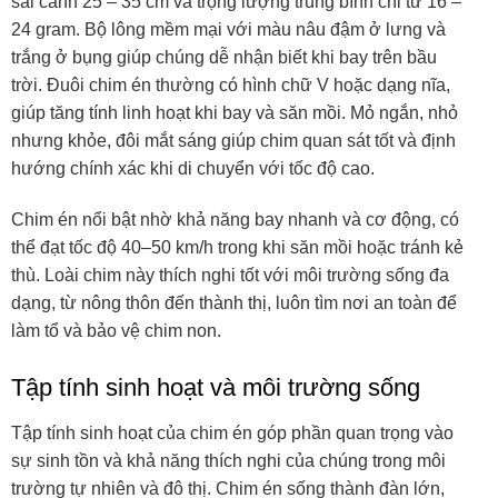
sải cánh 25 – 35 cm và trọng lượng trung bình chỉ từ 16 –
24 gram. Bộ lông mềm mại với màu nâu đậm ở lưng và
trắng ở bụng giúp chúng dễ nhận biết khi bay trên bầu
trời. Đuôi chim én thường có hình chữ V hoặc dạng nĩa,
giúp tăng tính linh hoạt khi bay và săn mồi. Mỏ ngắn, nhỏ
nhưng khỏe, đôi mắt sáng giúp chim quan sát tốt và định
hướng chính xác khi di chuyển với tốc độ cao.
Chim én nổi bật nhờ khả năng bay nhanh và cơ động, có
thể đạt tốc độ 40–50 km/h trong khi săn mồi hoặc tránh kẻ
thù. Loài chim này thích nghi tốt với môi trường sống đa
dạng, từ nông thôn đến thành thị, luôn tìm nơi an toàn để
làm tổ và bảo vệ chim non.
Tập tính sinh hoạt và môi trường sống
Tập tính sinh hoạt của chim én góp phần quan trọng vào
sự sinh tồn và khả năng thích nghi của chúng trong môi
trường tự nhiên và đô thị. Chim én sống thành đàn lớn,