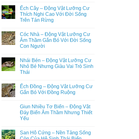
Trong
Không
–
Đời
có
Động
Ếch Cây – Động Vật Lưỡng Cư
Sống
bình
Vật
Con
luận
Thích Nghi Cao Với Đời Sống
Lưỡng
ở
Người
Cư
Trên Tán Rừng
Axolotl
Bí
–
Ẩn
Không
Động
Sống
có
Vật
Cóc Nhà – Động Vật Lưỡng Cư
Ẩn
bình
Lưỡng
Mình
luận
Âm Thầm Gắn Bó Với Đời Sống
Cư
ở
Dưới
Kỳ
Con Người
Ếch
Lòng
Lạ
Cây
Đất
Với
Không
–
Khả
có
Động
Nhái Bén – Động Vật Lưỡng Cư
Năng
bình
Vật
Tái
luận
Nhỏ Bé Nhưng Giàu Vai Trò Sinh
Lưỡng
ở
Sinh
Cư
Thái
Cóc
Phi
Thích
Nhà
Thường
Nghi
Không
–
Cao
có
Động
Ếch Đồng – Động Vật Lưỡng Cư
Với
bình
Vật
Đời
luận
Gắn Bó Với Đồng Ruộng
Lưỡng
ở
Sống
Cư
Nhái
Trên
Không
Âm
Bén
Tán
có
Thầm
Giun Nhiều Tơ Biển – Động Vật
–
Rừng
bình
Gắn
Động
luận
Đáy Biển Âm Thầm Nhưng Thiết
Bó
Vật
ở
Với
Yếu
Lưỡng
Ếch
Đời
Cư
Đồng
Sống
Không
Nhỏ
–
Con
có
Bé
Động
San Hô Cứng – Nền Tảng Sống
Người
bình
Nhưng
Vật
luận
Còn Của Hệ Sinh Thái Biển
Giàu
Lưỡng