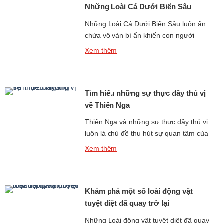
Những Loài Cá Dưới Biển Sâu
Những Loài Cá Dưới Biển Sâu luôn ẩn
chứa vô vàn bí ẩn khiến con người
không khỏi tò mò, đặc biệt là tiếng kêu
Xem thêm
và âm thanh phát ra từ môi trường đại
dương tối tăm và áp suất khắc nghiệt.
Dù sống ở độ sâu hàng trăm đến hàng
Tìm hiểu những sự thực đầy thú vị
nghìn mét dưới mặt […]
về Thiên Nga
Thiên Nga và những sự thực đầy thú vị
luôn là chủ đề thu hút sự quan tâm của
những người yêu thiên nhiên và động
Xem thêm
vật hoang dã. Với vẻ đẹp thanh tao,
dáng bơi uyển chuyển và hình ảnh gắn
liền với tình yêu, sự chung thủy, thiên
Khám phá một số loài động vật
nga từ lâu đã trở […]
tuyệt diệt đã quay trở lại
Những Loài động vật tuyệt diệt đã quay