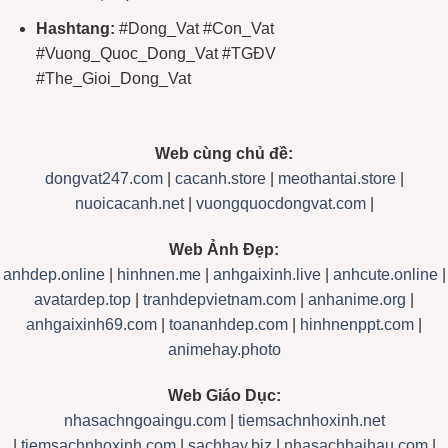
Hashtang:
#Dong_Vat #Con_Vat
#Vuong_Quoc_Dong_Vat #TGĐV
#The_Gioi_Dong_Vat
Web cùng chủ đề:
dongvat247.com
|
cacanh.store
|
meothantai.store
|
nuoicacanh.net
|
vuongquocdongvat.com
|
Web Ảnh Đẹp:
anhdep.online
|
hinhnen.me
|
anhgaixinh.live
|
anhcute.online
|
avatardep.top
|
tranhdepvietnam.com
|
anhanime.org
|
anhgaixinh69.com
|
toananhdep.com
|
hinhnenppt.com
|
animehay.photo
Web Giáo Dục:
nhasachngoaingu.com
|
tiemsachnhoxinh.net
|
tiemsachnhoxinh.com
|
sachhay.biz
|
nhasachhaihau.com
|