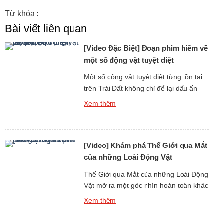
Từ khóa :
Bài viết liên quan
[Video Đặc Biệt] Đoạn phim hiếm về
một số động vật tuyệt diệt
Một số động vật tuyệt diệt từng tồn tại
trên Trái Đất không chỉ để lại dấu ấn
qua hóa thạch hay hình ảnh phục
Xem thêm
dựng, mà còn khơi gợi trí tò mò về
tiếng kêu và âm thanh mà chúng đã
từng phát ra. Thông qua các đoạn phim
[Video] Khám phá Thế Giới qua Mắt
hiếm, mô phỏng khoa học […]
của những Loài Động Vật
Thế Giới qua Mắt của những Loài Động
Vật mở ra một góc nhìn hoàn toàn khác
biệt, không chỉ về thị giác mà còn về
Xem thêm
tiếng kêu và âm thanh mà mỗi loài cảm
nhận và sử dụng để tồn tại. Trong thế