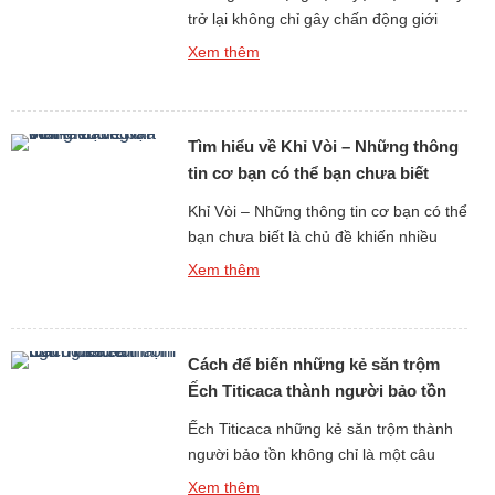
trở lại không chỉ gây chấn động giới
khoa học bởi sự hồi sinh kỳ diệu, mà
Xem thêm
còn khơi gợi sự tò mò về tiếng kêu và
âm thanh của chúng – những âm thanh
tưởng chừng đã biến mất vĩnh viễn khỏi
Tìm hiểu về Khỉ Vòi – Những thông
Trái Đất. Những âm […]
tin cơ bạn có thể bạn chưa biết
Khỉ Vòi – Những thông tin cơ bạn có thể
bạn chưa biết là chủ đề khiến nhiều
người bất ngờ khi tìm hiểu về một trong
Xem thêm
những loài linh trưởng độc đáo nhất
hành tinh. Với chiếc mũi dài kỳ lạ, thân
hình to lớn và lối sống gắn liền với rừng
Cách để biến những kẻ săn trộm
ngập mặn, […]
Ếch Titicaca thành người bảo tồn
Ếch Titicaca những kẻ săn trộm thành
người bảo tồn không chỉ là một câu
chuyện mang tính nhân văn sâu sắc,
Xem thêm