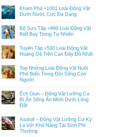
Khám Phá +1001 Loài Động Vật
Dưới Nước Cực Đa Dạng
Không
có
Bộ Sưu Tập +999 Loài Động Vật
bình
luận
Biết Bay Trong Tự Nhiên
ở
Khám
Không
Phá
có
Tuyển Tập +500 Loài Động Vật
+1001
bình
Loài
luận
Hoang Dã Trên Cạn Đầy Đủ Nhất
Động
ở
Vật
Bộ
Không
Dưới
Sưu
có
Top Những Loài Động Vật Nuôi
Nước
Tập
bình
Cực
+999
luận
Phổ Biến Trong Đời Sống Con
Đa
Loài
ở
Người
Dạng
Động
Tuyển
Vật
Tập
Không
Biết
+500
có
Bay
Loài
Ếch Giun – Động Vật Lưỡng Cư
bình
Trong
Động
luận
Bí Ẩn Sống Ẩn Mình Dưới Lòng
Tự
Vật
ở
Nhiên
Hoang
Đất
Top
Dã
Những
Trên
Không
Loài
Cạn
có
Động
Axolotl – Động Vật Lưỡng Cư Kỳ
Đầy
bình
Vật
Đủ
luận
Lạ Với Khả Năng Tái Sinh Phi
Nuôi
ở
Nhất
Phổ
Thường
Ếch
Biến
Giun