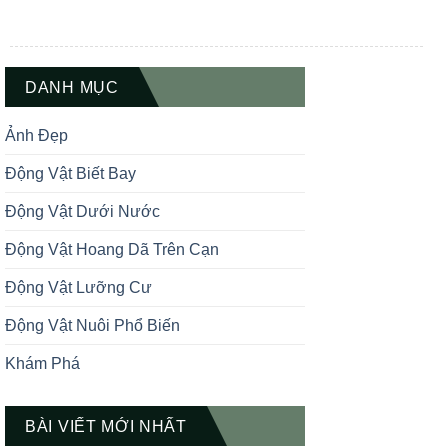
mà còn là một chiến lược bảo tồn sáng
tạo đang được áp dụng tại nhiều khu
vực quanh hồ Titicaca – hồ nước ngọt
lớn nhất Nam Mỹ nằm giữa Peru và […]
DANH MỤC
Ảnh Đẹp
Động Vật Biết Bay
Động Vật Dưới Nước
Động Vật Hoang Dã Trên Cạn
Động Vật Lưỡng Cư
Động Vật Nuôi Phổ Biến
Khám Phá
BÀI VIẾT MỚI NHẤT