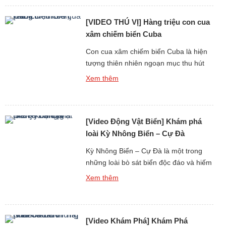
giới tự nhiên, âm thanh đóng vai trò
[VIDEO THÚ VỊ] Hàng triệu con cua
như “đôi mắt […]
xâm chiếm biển Cuba
Con cua xâm chiếm biển Cuba là hiện
tượng thiên nhiên ngoạn mục thu hút
sự chú ý của hàng triệu người trên thế
Xem thêm
giới, không chỉ bởi số lượng khổng lồ
mà còn bởi âm thanh đặc trưng tạo nên
từ chuyển động đồng loạt của chúng.
[Video Động Vật Biển] Khám phá
Khi hàng triệu con cua di chuyển […]
loài Kỳ Nhông Biển – Cự Đà
Kỳ Nhông Biển – Cự Đà là một trong
những loài bò sát biển độc đáo và hiếm
hoi trên thế giới, thu hút sự chú ý không
Xem thêm
chỉ bởi khả năng sinh sống dưới nước
mà còn bởi tiếng kêu và hệ thống âm
thanh giao tiếp đặc trưng. Không giống
[Video Khám Phá] Khám Phá
các loài động […]