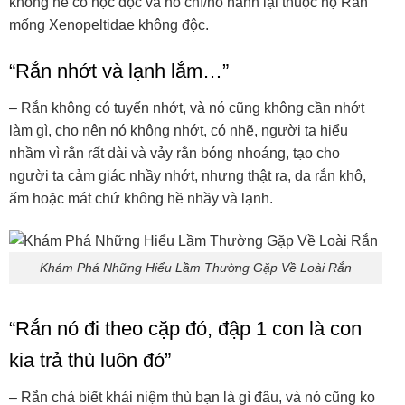
không hề có nọc độc và hổ chì/hổ hành lại thuộc họ Rắn
mống Xenopeltidae không độc.
“Rắn nhớt và lạnh lắm…”
– Rắn không có tuyến nhớt, và nó cũng không cần nhớt
làm gì, cho nên nó không nhớt, có nhẽ, người ta hiểu
nhầm vì rắn rất dài và vảy rắn bóng nhoáng, tạo cho
người ta cảm giác nhầy nhớt, nhưng thật ra, da rắn khô,
ấm hoặc mát chứ không hề nhầy và lạnh.
Khám Phá Những Hiểu Lầm Thường Gặp Về Loài Rắn
“Rắn nó đi theo cặp đó, đập 1 con là con
kia trả thù luôn đó”
– Rắn chả biết khái niệm thù bạn là gì đâu, và nó cũng ko