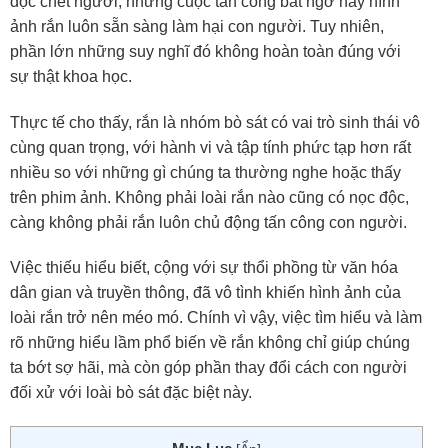
độc chết người, những cuộc tấn công bất ngờ hay hình
ảnh rắn luôn sẵn sàng làm hại con người. Tuy nhiên,
phần lớn những suy nghĩ đó không hoàn toàn đúng với
sự thật khoa học.
Thực tế cho thấy, rắn là nhóm bò sát có vai trò sinh thái vô
cùng quan trọng, với hành vi và tập tính phức tạp hơn rất
nhiều so với những gì chúng ta thường nghe hoặc thấy
trên phim ảnh. Không phải loài rắn nào cũng có nọc độc,
càng không phải rắn luôn chủ động tấn công con người.
Việc thiếu hiểu biết, cộng với sự thổi phồng từ văn hóa
dân gian và truyền thông, đã vô tình khiến hình ảnh của
loài rắn trở nên méo mó. Chính vì vậy, việc tìm hiểu và làm
rõ những hiểu lầm phổ biến về rắn không chỉ giúp chúng
ta bớt sợ hãi, mà còn góp phần thay đổi cách con người
đối xử với loài bò sát đặc biệt này.