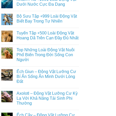
Dưới Nước Cực Đa Dạng
Không
có
Bộ Sưu Tập +999 Loài Động Vật
bình
luận
Biết Bay Trong Tự Nhiên
ở
Khám
Không
Phá
có
Tuyển Tập +500 Loài Động Vật
+1001
bình
Loài
luận
Hoang Dã Trên Cạn Đầy Đủ Nhất
Động
ở
Vật
Bộ
Không
Dưới
Sưu
có
Top Những Loài Động Vật Nuôi
Nước
Tập
bình
Cực
+999
luận
Phổ Biến Trong Đời Sống Con
Đa
Loài
ở
Người
Dạng
Động
Tuyển
Vật
Tập
Không
Biết
+500
có
Bay
Loài
Ếch Giun – Động Vật Lưỡng Cư
bình
Trong
Động
luận
Bí Ẩn Sống Ẩn Mình Dưới Lòng
Tự
Vật
ở
Nhiên
Hoang
Đất
Top
Dã
Những
Trên
Không
Loài
Cạn
có
Động
Axolotl – Động Vật Lưỡng Cư Kỳ
Đầy
bình
Vật
Đủ
luận
Lạ Với Khả Năng Tái Sinh Phi
Nuôi
ở
Nhất
Phổ
Thường
Ếch
Biến
Giun
Trong
Không
–
Đời
có
Động
Ếch Cây – Động Vật Lưỡng Cư
Sống
bình