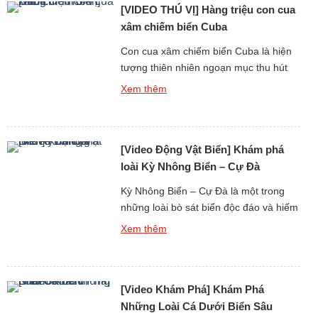
[VIDEO THÚ VỊ] Hàng triệu con cua
như “đôi mắt […]
xâm chiếm biển Cuba
Con cua xâm chiếm biển Cuba là hiện
tượng thiên nhiên ngoạn mục thu hút
sự chú ý của hàng triệu người trên thế
Xem thêm
giới, không chỉ bởi số lượng khổng lồ
mà còn bởi âm thanh đặc trưng tạo nên
từ chuyển động đồng loạt của chúng.
[Video Động Vật Biển] Khám phá
Khi hàng triệu con cua di chuyển […]
loài Kỳ Nhông Biển – Cự Đà
Kỳ Nhông Biển – Cự Đà là một trong
những loài bò sát biển độc đáo và hiếm
hoi trên thế giới, thu hút sự chú ý không
Xem thêm
chỉ bởi khả năng sinh sống dưới nước
mà còn bởi tiếng kêu và hệ thống âm
thanh giao tiếp đặc trưng. Không giống
[Video Khám Phá] Khám Phá
các loài động […]
Những Loài Cá Dưới Biển Sâu