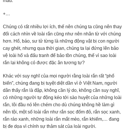
máu.
+…
Chúng có rất nhiều lợi ích, thế nên chúng ta cũng nên thay
đổi cách nhìn về loài rắn cũng như nên nhân từ với chúng
hơn. Hổ, báo, sư tử từng là những động vật bị con người
cay ghét, nhưng qua thời gian, chúng ta lại đứng lên bảo
vệ loài hổ và đấu tranh để bảo tồn chúng, thế vì sao loài
rắn lại không có được đặc ân tương tự?
Khác với suy nghĩ của mọi người rằng loài rắn rất “phổ
biến”, chúng đang bị tuyệt diệt dần vì ở Việt Nam, người
dân thấy rắn là đập, không cần lý do, không cần suy nghĩ,
có những người tự động kéo tới sào huyệt của những loài
rắn, lôi đầu nó lên chém cho dù chúng không hề làm gì
nên tội, một số loài rắn như rắn sọc đốm đỏ, rắn sọc xanh,
rắn ráo xanh, những loài rắn mắt mèo, rắn khiếm,… đang
bị đe dọa vì chính sự thảm sát của loài người.