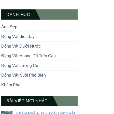
tạo đang được áp dụng tại nhiều khu
vực quanh hồ Titicaca – hồ nước ngọt
lớn nhất Nam Mỹ nằm giữa Peru và […]
DANH MỤC
Ảnh Đẹp
Động Vật Biết Bay
Động Vật Dưới Nước
Động Vật Hoang Dã Trên Cạn
Động Vật Lưỡng Cư
Động Vật Nuôi Phổ Biến
Khám Phá
BÀI VIẾT MỚI NHẤT
Khám Phá +1001 Loài Động Vật