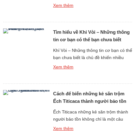
khoa học bởi sự hồi sinh kỳ diệu, mà
Xem thêm
còn khơi gợi sự tò mò về tiếng kêu và
âm thanh của chúng – những âm thanh
tưởng chừng đã biến mất vĩnh viễn khỏi
Tìm hiểu về Khỉ Vòi – Những thông
Trái Đất. Những âm […]
tin cơ bạn có thể bạn chưa biết
Khỉ Vòi – Những thông tin cơ bạn có thể
bạn chưa biết là chủ đề khiến nhiều
người bất ngờ khi tìm hiểu về một trong
Xem thêm
những loài linh trưởng độc đáo nhất
hành tinh. Với chiếc mũi dài kỳ lạ, thân
hình to lớn và lối sống gắn liền với rừng
Cách để biến những kẻ săn trộm
ngập mặn, […]
Ếch Titicaca thành người bảo tồn
Ếch Titicaca những kẻ săn trộm thành
người bảo tồn không chỉ là một câu
chuyện mang tính nhân văn sâu sắc,
Xem thêm
mà còn là một chiến lược bảo tồn sáng