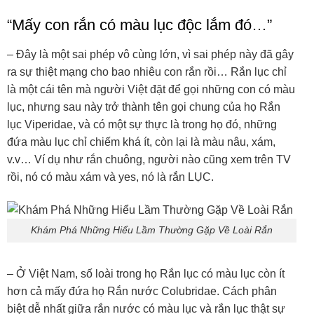
“Mấy con rắn có màu lục độc lắm đó…”
– Đây là một sai phép vô cùng lớn, vì sai phép này đã gây
ra sự thiệt mạng cho bao nhiêu con rắn rồi… Rắn lục chỉ
là một cái tên mà người Việt đặt để gọi những con có màu
lục, nhưng sau này trở thành tên gọi chung của họ Rắn
lục Viperidae, và có một sự thực là trong họ đó, những
đứa màu lục chỉ chiếm khá ít, còn lại là màu nâu, xám,
v.v… Ví dụ như rắn chuông, người nào cũng xem trên TV
rồi, nó có màu xám và yes, nó là rắn LỤC.
Khám Phá Những Hiểu Lầm Thường Gặp Về Loài Rắn
– Ở Việt Nam, số loài trong họ Rắn lục có màu lục còn ít
hơn cả mấy đứa họ Rắn nước Colubridae. Cách phân
biệt dễ nhất giữa rắn nước có màu lục và rắn lục thật sự