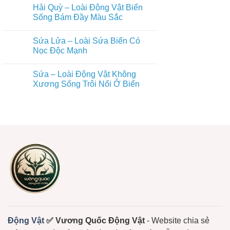
Nhiều
có
Sinh
Bó
Hải Quỳ – Loài Động Vật Biển
Tơ
bình
Thái
Với
Biển
luận
Sống Bám Đầy Màu Sắc
Đồng
–
ở
Ruộng
Động
San
Không
Vật
Hô
có
Sứa Lửa – Loài Sứa Biển Có
Đáy
Cứng
bình
Biển
–
luận
Nọc Độc Mạnh
Âm
Nền
ở
Thầm
Tảng
Hải
Không
Nhưng
Sống
Quỳ
có
Sứa – Loài Động Vật Không
Thiết
Còn
–
bình
Yếu
Của
Loài
luận
Xương Sống Trôi Nổi Ở Biển
Hệ
Động
ở
Sinh
Vật
Sứa
Không
Thái
Biển
Lửa
có
Biển
Sống
–
bình
Bám
Loài
luận
Đầy
Sứa
ở
Màu
Biển
Sứa
Sắc
Có
–
Nọc
Loài
Độc
Động
Mạnh
Vật
Không
Xương
Sống
Trôi
Nổi
Ở
Biển
Động Vật
✅ Vương Quốc Động Vật
- Website chia sẻ