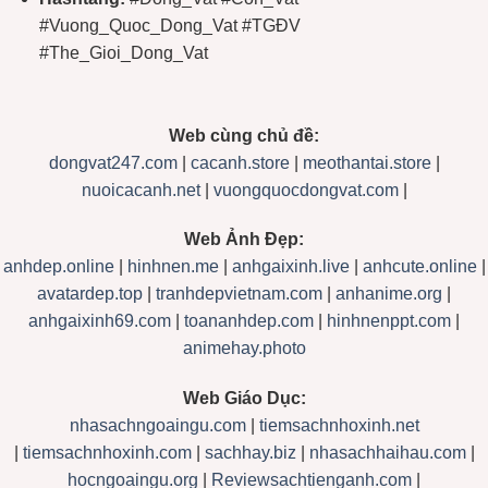
#Vuong_Quoc_Dong_Vat #TGĐV
#The_Gioi_Dong_Vat
Web cùng chủ đề:
dongvat247.com
|
cacanh.store
|
meothantai.store
|
nuoicacanh.net
|
vuongquocdongvat.com
|
Web Ảnh Đẹp:
anhdep.online
|
hinhnen.me
|
anhgaixinh.live
|
anhcute.online
|
avatardep.top
|
tranhdepvietnam.com
|
anhanime.org
|
anhgaixinh69.com
|
toananhdep.com
|
hinhnenppt.com
|
animehay.photo
Web Giáo Dục:
nhasachngoaingu.com
|
tiemsachnhoxinh.net
|
tiemsachnhoxinh.com
|
sachhay.biz
|
nhasachhaihau.com
|
hocngoaingu.org
|
Reviewsachtienganh.com
|