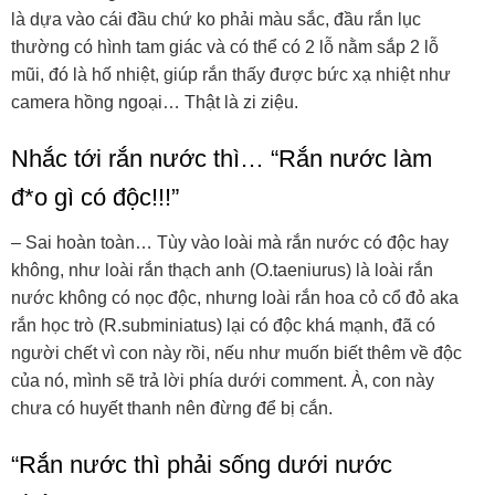
là dựa vào cái đầu chứ ko phải màu sắc, đầu rắn lục
thường có hình tam giác và có thể có 2 lỗ nằm sắp 2 lỗ
mũi, đó là hố nhiệt, giúp rắn thấy được bức xạ nhiệt như
camera hồng ngoại… Thật là zi ziệu.
Nhắc tới rắn nước thì… “Rắn nước làm
đ*o gì có độc!!!”
– Sai hoàn toàn… Tùy vào loài mà rắn nước có độc hay
không, như loài rắn thạch anh (O.taeniurus) là loài rắn
nước không có nọc độc, nhưng loài rắn hoa cỏ cổ đỏ aka
rắn học trò (R.subminiatus) lại có độc khá mạnh, đã có
người chết vì con này rồi, nếu như muốn biết thêm về độc
của nó, mình sẽ trả lời phía dưới comment. À, con này
chưa có huyết thanh nên đừng để bị cắn.
“Rắn nước thì phải sống dưới nước