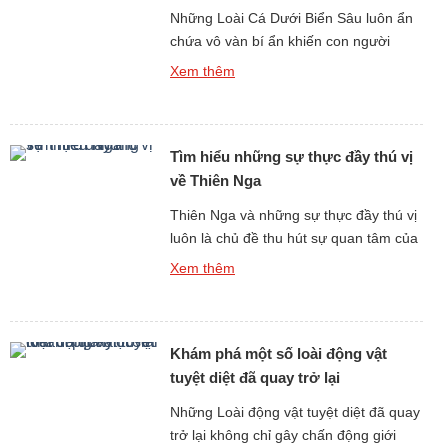
Những Loài Cá Dưới Biển Sâu luôn ẩn
chứa vô vàn bí ẩn khiến con người
không khỏi tò mò, đặc biệt là tiếng kêu
Xem thêm
và âm thanh phát ra từ môi trường đại
dương tối tăm và áp suất khắc nghiệt.
Dù sống ở độ sâu hàng trăm đến hàng
Tìm hiểu những sự thực đầy thú vị
nghìn mét dưới mặt […]
về Thiên Nga
Thiên Nga và những sự thực đầy thú vị
luôn là chủ đề thu hút sự quan tâm của
những người yêu thiên nhiên và động
Xem thêm
vật hoang dã. Với vẻ đẹp thanh tao,
dáng bơi uyển chuyển và hình ảnh gắn
liền với tình yêu, sự chung thủy, thiên
Khám phá một số loài động vật
nga từ lâu đã trở […]
tuyệt diệt đã quay trở lại
Những Loài động vật tuyệt diệt đã quay
trở lại không chỉ gây chấn động giới