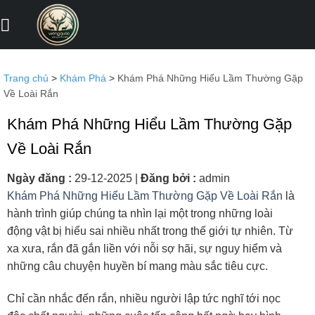
Bỏ
qua
nội
dung
Trang chủ
>
Khám Phá
>
Khám Phá Những Hiểu Lầm Thường Gặp
Về Loài Rắn
Khám Phá Những Hiểu Lầm Thường Gặp
Về Loài Rắn
Ngày đăng :
29-12-2025
|
Đăng bởi :
admin
Khám Phá Những Hiểu Lầm Thường Gặp Về Loài Rắn
là
hành trình giúp chúng ta nhìn lại một trong những loài
động vật bị hiểu sai nhiều nhất trong thế giới tự nhiên. Từ
xa xưa, rắn đã gắn liền với nỗi sợ hãi, sự nguy hiểm và
những câu chuyện huyền bí mang màu sắc tiêu cực.
Chỉ cần nhắc đến rắn, nhiều người lập tức nghĩ tới nọc