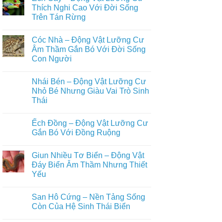
Vật
Con
luận
Thích Nghi Cao Với Đời Sống
Lưỡng
ở
Người
Cư
Trên Tán Rừng
Axolotl
Bí
–
Ẩn
Không
Động
Sống
có
Vật
Cóc Nhà – Động Vật Lưỡng Cư
Ẩn
bình
Lưỡng
Mình
luận
Âm Thầm Gắn Bó Với Đời Sống
Cư
ở
Dưới
Kỳ
Con Người
Ếch
Lòng
Lạ
Cây
Đất
Với
Không
–
Khả
có
Động
Nhái Bén – Động Vật Lưỡng Cư
Năng
bình
Vật
Tái
luận
Nhỏ Bé Nhưng Giàu Vai Trò Sinh
Lưỡng
ở
Sinh
Cư
Thái
Cóc
Phi
Thích
Nhà
Thường
Nghi
Không
–
Cao
có
Động
Ếch Đồng – Động Vật Lưỡng Cư
Với
bình
Vật
Đời
luận
Gắn Bó Với Đồng Ruộng
Lưỡng
ở
Sống
Cư
Nhái
Trên
Không
Âm
Bén
Tán
có
Thầm
Giun Nhiều Tơ Biển – Động Vật
–
Rừng
bình
Gắn
Động
luận
Đáy Biển Âm Thầm Nhưng Thiết
Bó
Vật
ở
Với
Yếu
Lưỡng
Ếch
Đời
Cư
Đồng
Sống
Không
Nhỏ
–
Con
có
Bé
Động
San Hô Cứng – Nền Tảng Sống
Người
bình
Nhưng
Vật
luận
Còn Của Hệ Sinh Thái Biển
Giàu
Lưỡng
ở
Vai
Cư
Giun
Không
Trò
Gắn