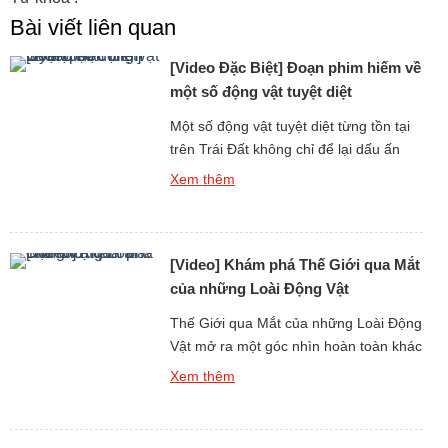
Bài viết liên quan
[Video Đặc Biệt] Đoạn phim hiếm về
một số động vật tuyệt diệt
Một số động vật tuyệt diệt từng tồn tại
trên Trái Đất không chỉ để lại dấu ấn
qua hóa thạch hay hình ảnh phục
Xem thêm
dựng, mà còn khơi gợi trí tò mò về
tiếng kêu và âm thanh mà chúng đã
từng phát ra. Thông qua các đoạn phim
[Video] Khám phá Thế Giới qua Mắt
hiếm, mô phỏng khoa học […]
của những Loài Động Vật
Thế Giới qua Mắt của những Loài Động
Vật mở ra một góc nhìn hoàn toàn khác
biệt, không chỉ về thị giác mà còn về
Xem thêm
tiếng kêu và âm thanh mà mỗi loài cảm
nhận và sử dụng để tồn tại. Trong thế
giới tự nhiên, âm thanh đóng vai trò