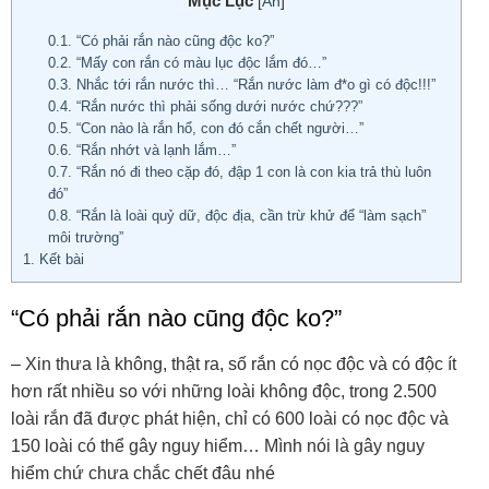
Mục Lục
[
Ẩn
]
0.1.
“Có phải rắn nào cũng độc ko?”
0.2.
“Mấy con rắn có màu lục độc lắm đó…”
0.3.
Nhắc tới rắn nước thì… “Rắn nước làm đ*o gì có độc!!!”
0.4.
“Rắn nước thì phải sống dưới nước chứ???”
0.5.
“Con nào là rắn hổ, con đó cắn chết người…”
0.6.
“Rắn nhớt và lạnh lắm…”
0.7.
“Rắn nó đi theo cặp đó, đập 1 con là con kia trả thù luôn
đó”
0.8.
“Rắn là loài quỷ dữ, độc địa, cần trừ khử để “làm sạch”
môi trường”
1.
Kết bài
“Có phải rắn nào cũng độc ko?”
– Xin thưa là không, thật ra, số rắn có nọc độc và có độc ít
hơn rất nhiều so với những loài không độc, trong 2.500
loài rắn đã được phát hiện, chỉ có 600 loài có nọc độc và
150 loài có thể gây nguy hiểm… Mình nói là gây nguy
hiểm chứ chưa chắc chết đâu nhé