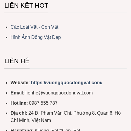
LIÊN KẾT HOT
Các Loài Vật - Con Vật
Hình Ảnh Động Vật Đẹp
LIÊN HỆ
Website:
https://vuongquocdongvat.com/
Email:
lienhe@vuongquocdongvat.com
Hotline:
0987 555 787
Địa chỉ:
24 Đ. Phạm Văn Chí, Phường 8, Quận 6, Hồ
Chí Minh, Việt Nam
Hashtang:
#Dong_Vat #Con_Vat