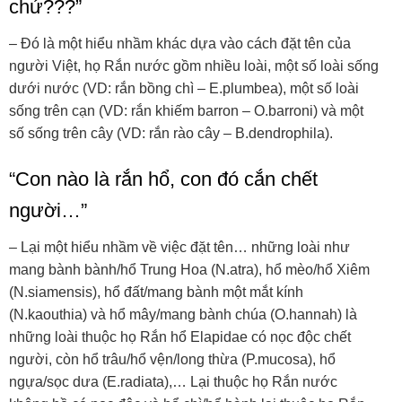
chứ???”
– Đó là một hiểu nhầm khác dựa vào cách đặt tên của
người Việt, họ Rắn nước gồm nhiều loài, một số loài sống
dưới nước (VD: rắn bồng chì – E.plumbea), một số loài
sống trên cạn (VD: rắn khiếm barron – O.barroni) và một
số sống trên cây (VD: rắn rào cây – B.dendrophila).
“Con nào là rắn hổ, con đó cắn chết
người…”
– Lại một hiểu nhầm về việc đặt tên… những loài như
mang bành bành/hổ Trung Hoa (N.atra), hổ mèo/hổ Xiêm
(N.siamensis), hổ đất/mang bành một mắt kính
(N.kaouthia) và hổ mây/mang bành chúa (O.hannah) là
những loài thuộc họ Rắn hổ Elapidae có nọc độc chết
người, còn hổ trâu/hổ vện/long thừa (P.mucosa), hổ
ngựa/sọc dưa (E.radiata),… Lại thuộc họ Rắn nước