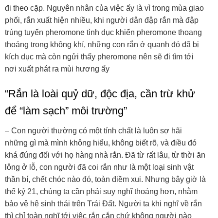
đi theo cặp. Nguyên nhân của việc ấy là vì trong mùa giao
phối, rắn xuất hiện nhiều, khi người dân đập rắn mà đập
trúng tuyến pheromone tình dục khiến pheromone thoang
thoảng trong không khí, những con rắn ở quanh đó đã bị
kích dục mà còn ngửi thấy pheromone nên sẽ đi tìm tới
nơi xuất phát ra mùi hương ấy
“Rắn là loài quỷ dữ, độc địa, cần trừ khử
để “làm sạch” môi trường”
– Con người thường có một tính chất là luôn sợ hãi
những gì mà mình không hiểu, không biết rõ, và điều đó
khá đúng đối với họ hàng nhà rắn. Đã từ rất lâu, từ thời ăn
lông ở lỗ, con người đã coi rắn như là một loại sinh vật
thần bí, chết chóc nào đó, toàn điềm xui. Nhưng bây giờ là
thế kỷ 21, chúng ta cần phải suy nghĩ thoáng hơn, nhằm
bảo vệ hệ sinh thái trên Trái Đất. Người ta khi nghĩ về rắn
thì chỉ toàn nghĩ tới việc rắn cắn chứ không người nào