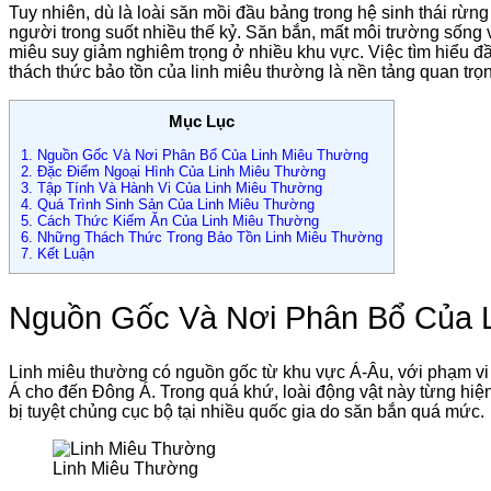
Tuy nhiên, dù là loài săn mồi đầu bảng trong hệ sinh thái rừn
người trong suốt nhiều thế kỷ. Săn bắn, mất môi trường sống 
miêu suy giảm nghiêm trọng ở nhiều khu vực. Việc tìm hiểu đầ
thách thức bảo tồn của linh miêu thường là nền tảng quan trọng 
Mục Lục
1.
Nguồn Gốc Và Nơi Phân Bổ Của Linh Miêu Thường
2.
Đặc Điểm Ngoại Hình Của Linh Miêu Thường
3.
Tập Tính Và Hành Vi Của Linh Miêu Thường
4.
Quá Trình Sinh Sản Của Linh Miêu Thường
5.
Cách Thức Kiếm Ăn Của Linh Miêu Thường
6.
Những Thách Thức Trong Bảo Tồn Linh Miêu Thường
7.
Kết Luận
Nguồn Gốc Và Nơi Phân Bổ Của 
Linh miêu thường có nguồn gốc từ khu vực Á-Âu, với phạm vi 
Á cho đến Đông Á. Trong quá khứ, loài động vật này từng hiệ
bị tuyệt chủng cục bộ tại nhiều quốc gia do săn bắn quá mức.
Linh Miêu Thường