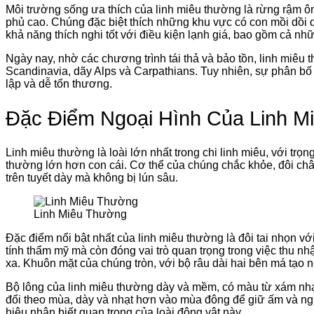
Môi trường sống ưa thích của linh miêu thường là rừng rậm ôn
phủ cao. Chúng đặc biệt thích những khu vực có con mồi dồi 
khả năng thích nghi tốt với điều kiện lạnh giá, bao gồm cả n
Ngày nay, nhờ các chương trình tái thả và bảo tồn, linh miêu
Scandinavia, dãy Alps và Carpathians. Tuy nhiên, sự phân bố 
lập và dễ tổn thương.
Đặc Điểm Ngoại Hình Của Linh M
Linh miêu thường là loài lớn nhất trong chi linh miêu, với tr
thường lớn hơn con cái. Cơ thể của chúng chắc khỏe, đôi chân
trên tuyết dày mà không bị lún sâu.
Linh Miêu Thường
Đặc điểm nổi bật nhất của linh miêu thường là đôi tai nhọn 
tính thẩm mỹ mà còn đóng vai trò quan trọng trong việc thu n
xa. Khuôn mặt của chúng tròn, với bộ râu dài hai bên má tạo n
Bộ lông của linh miêu thường dày và mềm, có màu từ xám nh
đổi theo mùa, dày và nhạt hơn vào mùa đông để giữ ấm và ngụ
hiệu nhận biết quan trọng của loài động vật này.