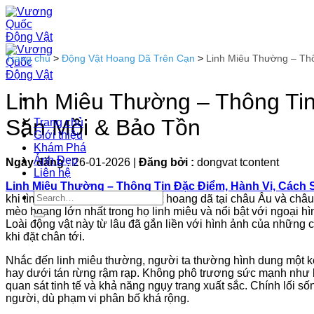
Bỏ
qua
nội
dung
Trang chủ
>
Động Vật Hoang Dã Trên Cạn
>
Linh Miêu Thường – Thô
Linh Miêu Thường – Thông Tin
Săn Mồi & Bảo Tồn
Trang chủ
Giới thiệu
Khám Phá
Ảnh Đẹp
Ngày đăng :
26-01-2026
|
Đăng bởi :
dongvat tcontent
Liên hệ
Linh Miêu Thường – Thông Tin Đặc Điểm, Hành Vi, Cách 
khi tìm hiểu về thế giới
động vật
hoang dã tại châu Âu và châu 
mèo hoang lớn nhất trong họ linh miêu và nổi bật với ngoại hì
Loài động vật này từ lâu đã gắn liền với hình ảnh của những 
khi đặt chân tới.
Nhắc đến linh miêu thường, người ta thường hình dung một kẻ
hay dưới tán rừng rậm rạp. Không phô trương sức mạnh như h
quan sát tinh tế và khả năng ngụy trang xuất sắc. Chính lối số
người, dù phạm vi phân bố khá rộng.