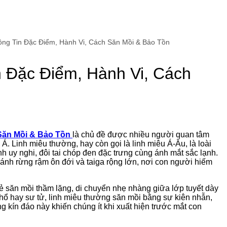
ng Tin Đặc Điểm, Hành Vi, Cách Săn Mồi & Bảo Tồn
 Đặc Điểm, Hành Vi, Cách
Săn Mồi & Bảo Tồn
là chủ đề được nhiều người quan tâm
Á. Linh miêu thường, hay còn gọi là linh miêu Á-Âu, là loài
nh uy nghi, đôi tai chóp đen đặc trưng cùng ánh mắt sắc lạnh.
cánh rừng rậm ôn đới và taiga rộng lớn, nơi con người hiếm
 săn mồi thầm lặng, di chuyển nhẹ nhàng giữa lớp tuyết dày
ổ hay sư tử, linh miêu thường săn mồi bằng sự kiên nhẫn,
ng kín đáo này khiến chúng ít khi xuất hiện trước mắt con