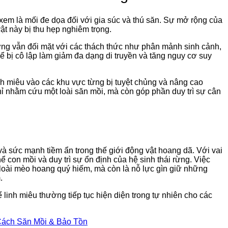
xem là mối đe dọa đối với gia súc và thú săn. Sự mở rộng của
t này bị thu hẹp nghiêm trọng.
ờng vẫn đối mặt với các thách thức như phân mảnh sinh cảnh,
hể bị cô lập làm giảm đa dạng di truyền và tăng nguy cơ suy
inh miêu vào các khu vực từng bị tuyệt chủng và nâng cao
ỉ nhằm cứu một loài săn mồi, mà còn góp phần duy trì sự cân
à sức mạnh tiềm ẩn trong thế giới động vật hoang dã. Với vai
ể con mồi và duy trì sự ổn định của hệ sinh thái rừng. Việc
loài mèo hoang quý hiếm, mà còn là nỗ lực gìn giữ những
.
linh miêu thường tiếp tục hiện diện trong tự nhiên cho các
Cách Săn Mồi & Bảo Tồn