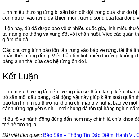
Linh miêu thường từng bị săn bắn dữ dội trong quá khứ do bị 
con người vào rừng đã khiến môi trường sống của loài động vậ
Hiện nay, dù đã được bảo vệ ở nhiều quốc gia, linh miêu thư
tai nạn giao thông và xung đột với chăn nuôi. Việc các quần t
giảm lâu dài.
Các chương trình bảo tồn tập trung vào bảo vệ rừng, tái thả l
nhận thức cộng đồng. Việc bảo tồn linh miêu thường không ch
bằng sinh thái của các hệ rừng ôn đới.
Kết Luận
Linh miêu thường là biểu tượng của sự thầm lặng, kiên nhẫn v
trò săn mồi đầu bảng, loài động vật này giúp kiểm soát quần th
bảo tồn linh miêu thường không chỉ mang ý nghĩa bảo vệ một 
cánh rừng nguyên sinh – nơi chúng đã tồn tại hàng nghìn năm
Hiểu rõ và hành động đúng đắn hôm nay chính là chìa khóa để 
thế hệ tương lai.
Bài viết liên quan:
Báo Săn – Thông Tin Đặc Điểm, Hành Vi, 