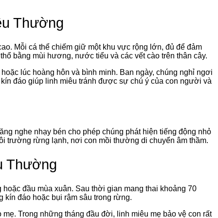
iêu Thường
 cao. Mỗi cá thể chiếm giữ một khu vực rộng lớn, đủ để đảm
hổ bằng mùi hương, nước tiểu và các vết cào trên thân cây.
 hoặc lúc hoàng hôn và bình minh. Ban ngày, chúng nghỉ ngơi
g kín đáo giúp linh miêu tránh được sự chú ý của con người và
hả năng nghe nhạy bén cho phép chúng phát hiện tiếng động nhỏ
 môi trường rừng lạnh, nơi con mồi thường di chuyển âm thầm.
êu Thường
g hoặc đầu mùa xuân. Sau thời gian mang thai khoảng 70
g kín đáo hoặc bụi rậm sâu trong rừng.
o mẹ. Trong những tháng đầu đời, linh miêu mẹ bảo vệ con rất