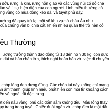
 đới, rừng lá kim, rừng hỗn giao và các vùng núi có độ che
dào và ít sự hiện diện của con người. Linh miêu thường có
hững vùng có mùa đông kéo dài và tuyết phủ dày.
 thường đã quay trở lại một số khu vực ở châu Âu như
của chúng vẫn bị chia cắt, khiến nhiều quần thể trở nên cô
iêu Thường
ọng lượng trưởng thành dao động từ 18 đến hơn 30 kg, con đực
 dài và bàn chân lớn, thích nghi hoàn hảo với việc di chuyển
với chóp lông đen dựng đứng. Các chóp tai này không chỉ mang
hận âm thanh, giúp linh miêu phát hiện con mồi từ khoảng cách
ên vẻ ngoài rất đặc trưng.
ạt đến nâu vàng, phủ các đốm sẫm không đều. Màu lông thay
y trang trong tuyết. Chiếc đuôi ngắn với chóp đen là một dấu