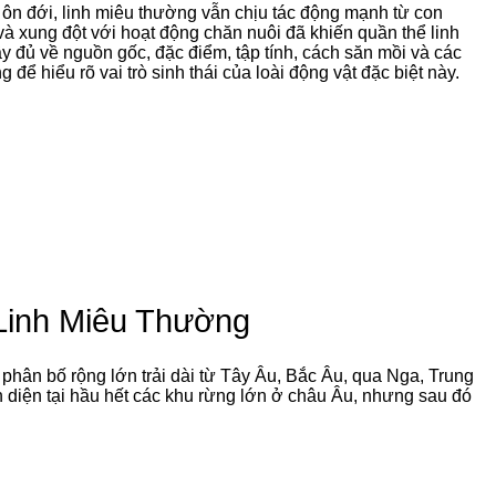
g ôn đới, linh miêu thường vẫn chịu tác động mạnh từ con
và xung đột với hoạt động chăn nuôi đã khiến quần thể linh
y đủ về nguồn gốc, đặc điểm, tập tính, cách săn mồi và các
để hiểu rõ vai trò sinh thái của loài động vật đặc biệt này.
Linh Miêu Thường
phân bố rộng lớn trải dài từ Tây Âu, Bắc Âu, qua Nga, Trung
n diện tại hầu hết các khu rừng lớn ở châu Âu, nhưng sau đó