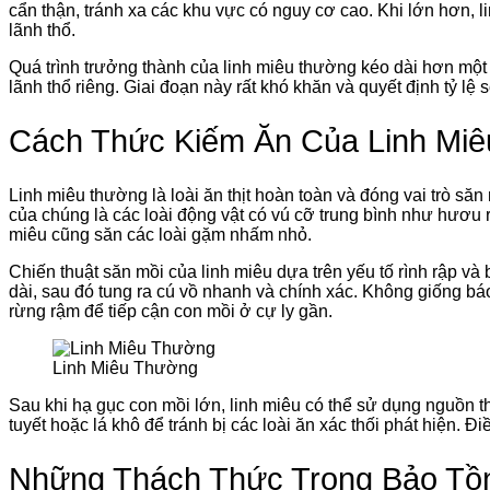
cẩn thận, tránh xa các khu vực có nguy cơ cao. Khi lớn hơn, 
lãnh thổ.
Quá trình trưởng thành của linh miêu thường kéo dài hơn một n
lãnh thổ riêng. Giai đoạn này rất khó khăn và quyết định tỷ lệ 
Cách Thức Kiếm Ăn Của Linh Mi
Linh miêu thường là loài ăn thịt hoàn toàn và đóng vai trò săn
của chúng là các loài động vật có vú cỡ trung bình như hươu r
miêu cũng săn các loài gặm nhấm nhỏ.
Chiến thuật săn mồi của linh miêu dựa trên yếu tố rình rập và
dài, sau đó tung ra cú vồ nhanh và chính xác. Không giống bá
rừng rậm để tiếp cận con mồi ở cự ly gần.
Linh Miêu Thường
Sau khi hạ gục con mồi lớn, linh miêu có thể sử dụng nguồn 
tuyết hoặc lá khô để tránh bị các loài ăn xác thối phát hiện. Đ
Những Thách Thức Trong Bảo Tồ