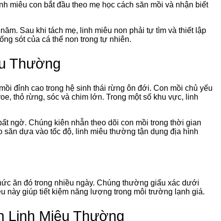
linh miêu con bắt đầu theo mẹ học cách săn mồi và nhận biết
ăm. Sau khi tách mẹ, linh miêu non phải tự tìm và thiết lập
sống sót của cá thể non trong tự nhiên.
êu Thường
 mồi đỉnh cao trong hệ sinh thái rừng ôn đới. Con mồi chủ yếu
oe, thỏ rừng, sóc và chim lớn. Trong một số khu vực, linh
 bất ngờ. Chúng kiên nhẫn theo dõi con mồi trong thời gian
o săn dựa vào tốc độ, linh miêu thường tận dụng địa hình
thức ăn đó trong nhiều ngày. Chúng thường giấu xác dưới
iều này giúp tiết kiệm năng lượng trong môi trường lạnh giá.
n Linh Miêu Thường