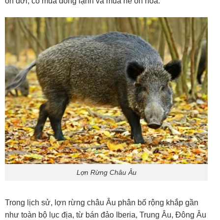
ôn đới, có mùa đông lạnh và mùa hè ôn hòa.
Lợn Rừng Châu Âu
Trong lịch sử, lợn rừng châu Âu phân bố rộng khắp gần
như toàn bộ lục địa, từ bán đảo Iberia, Trung Âu, Đông Âu