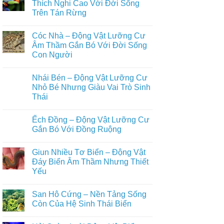
Con
luận
Thích Nghi Cao Với Đời Sống
Lưỡng
ở
Người
Cư
Trên Tán Rừng
Axolotl
Bí
–
Ẩn
Không
Động
Sống
có
Vật
Cóc Nhà – Động Vật Lưỡng Cư
Ẩn
bình
Lưỡng
Mình
luận
Âm Thầm Gắn Bó Với Đời Sống
Cư
ở
Dưới
Kỳ
Con Người
Ếch
Lòng
Lạ
Cây
Đất
Với
Không
–
Khả
có
Động
Nhái Bén – Động Vật Lưỡng Cư
Năng
bình
Vật
Tái
luận
Nhỏ Bé Nhưng Giàu Vai Trò Sinh
Lưỡng
ở
Sinh
Cư
Thái
Cóc
Phi
Thích
Nhà
Thường
Nghi
Không
–
Cao
có
Động
Ếch Đồng – Động Vật Lưỡng Cư
Với
bình
Vật
Đời
luận
Gắn Bó Với Đồng Ruộng
Lưỡng
ở
Sống
Cư
Nhái
Trên
Không
Âm
Bén
Tán
có
Thầm
Giun Nhiều Tơ Biển – Động Vật
–
Rừng
bình
Gắn
Động
luận
Đáy Biển Âm Thầm Nhưng Thiết
Bó
Vật
ở
Với
Yếu
Lưỡng
Ếch
Đời
Cư
Đồng
Sống
Không
Nhỏ
–
Con
có
Bé
Động
San Hô Cứng – Nền Tảng Sống
Người
bình
Nhưng
Vật
luận
Còn Của Hệ Sinh Thái Biển
Giàu
Lưỡng
ở
Vai
Cư
Giun
Không
Trò
Gắn
Nhiều
có
Sinh
Bó