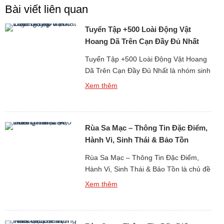
Bài viết liên quan
Tuyển Tập +500 Loài Động Vật
Hoang Dã Trên Cạn Đầy Đủ Nhất
Tuyển Tập +500 Loài Động Vật Hoang
Dã Trên Cạn Đầy Đủ Nhất là nhóm sinh
vật đóng vai trò trung tâm trong việc
Xem thêm
hình thành và duy trì các hệ sinh thái tự
nhiên trên Trái Đất. Đây là những loài
động vật sinh sống độc lập trong môi
Rùa Sa Mạc – Thông Tin Đặc Điểm,
trường tự nhiên như rừng […]
Hành Vi, Sinh Thái & Bảo Tồn
Rùa Sa Mạc – Thông Tin Đặc Điểm,
Hành Vi, Sinh Thái & Bảo Tồn là chủ đề
có ý nghĩa quan trọng trong nghiên cứu
Xem thêm
về động vật hoang dã sinh sống tại
những khu vực khô hạn khắc nghiệt
nhất trên Trái Đất. Rùa sa mạc là một