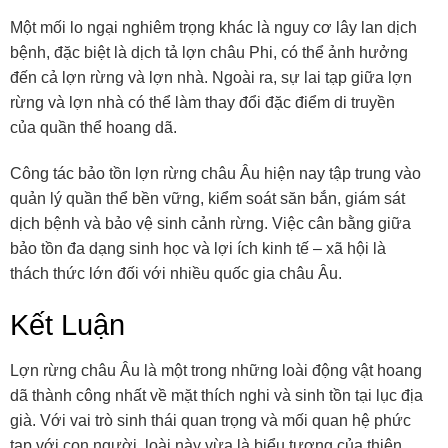
Một mối lo ngại nghiêm trọng khác là nguy cơ lây lan dịch
bệnh, đặc biệt là dịch tả lợn châu Phi, có thể ảnh hưởng
đến cả lợn rừng và lợn nhà. Ngoài ra, sự lai tạp giữa lợn
rừng và lợn nhà có thể làm thay đổi đặc điểm di truyền
của quần thể hoang dã.
Công tác bảo tồn lợn rừng châu Âu hiện nay tập trung vào
quản lý quần thể bền vững, kiểm soát săn bắn, giám sát
dịch bệnh và bảo vệ sinh cảnh rừng. Việc cân bằng giữa
bảo tồn đa dạng sinh học và lợi ích kinh tế – xã hội là
thách thức lớn đối với nhiều quốc gia châu Âu.
Kết Luận
Lợn rừng châu Âu là một trong những loài động vật hoang
dã thành công nhất về mặt thích nghi và sinh tồn tại lục địa
già. Với vai trò sinh thái quan trọng và mối quan hệ phức
tạp với con người, loài này vừa là biểu tượng của thiên