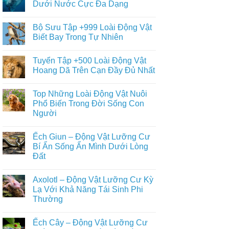
Dưới Nước Cực Đa Dạng
Không
có
Bộ Sưu Tập +999 Loài Động Vật
bình
luận
Biết Bay Trong Tự Nhiên
ở
Khám
Không
Phá
có
Tuyển Tập +500 Loài Động Vật
+1001
bình
Loài
luận
Hoang Dã Trên Cạn Đầy Đủ Nhất
Động
ở
Vật
Bộ
Không
Dưới
Sưu
có
Top Những Loài Động Vật Nuôi
Nước
Tập
bình
Cực
+999
luận
Phổ Biến Trong Đời Sống Con
Đa
Loài
ở
Người
Dạng
Động
Tuyển
Vật
Tập
Không
Biết
+500
có
Bay
Loài
Ếch Giun – Động Vật Lưỡng Cư
bình
Trong
Động
luận
Bí Ẩn Sống Ẩn Mình Dưới Lòng
Tự
Vật
ở
Nhiên
Hoang
Đất
Top
Dã
Những
Trên
Không
Loài
Cạn
có
Động
Axolotl – Động Vật Lưỡng Cư Kỳ
Đầy
bình
Vật
Đủ
luận
Lạ Với Khả Năng Tái Sinh Phi
Nuôi
ở
Nhất
Phổ
Thường
Ếch
Biến
Giun
Trong
Không
–
Đời
có
Động
Ếch Cây – Động Vật Lưỡng Cư
Sống
bình
Vật