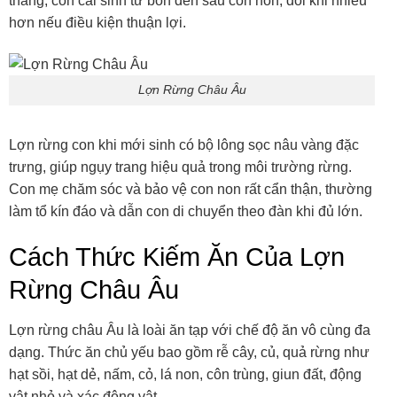
tháng, con cái sinh từ bốn đến sáu con non, đôi khi nhiều
hơn nếu điều kiện thuận lợi.
Lợn Rừng Châu Âu
Lợn rừng con khi mới sinh có bộ lông sọc nâu vàng đặc
trưng, giúp ngụy trang hiệu quả trong môi trường rừng.
Con mẹ chăm sóc và bảo vệ con non rất cẩn thận, thường
làm tổ kín đáo và dẫn con di chuyển theo đàn khi đủ lớn.
Cách Thức Kiếm Ăn Của Lợn
Rừng Châu Âu
Lợn rừng châu Âu là loài ăn tạp với chế độ ăn vô cùng đa
dạng. Thức ăn chủ yếu bao gồm rễ cây, củ, quả rừng như
hạt sồi, hạt dẻ, nấm, cỏ, lá non, côn trùng, giun đất, động
vật nhỏ và xác động vật.