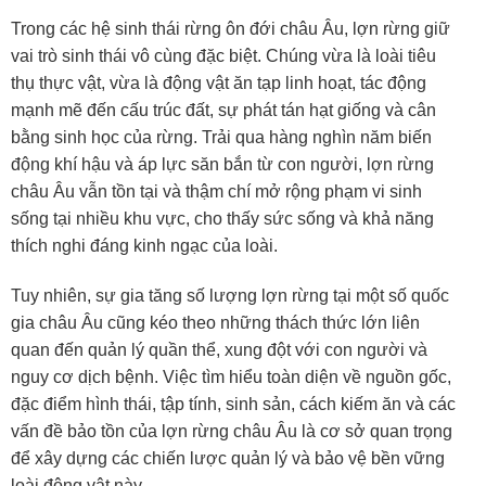
Trong các hệ sinh thái rừng ôn đới châu Âu, lợn rừng giữ
vai trò sinh thái vô cùng đặc biệt. Chúng vừa là loài tiêu
thụ thực vật, vừa là động vật ăn tạp linh hoạt, tác động
mạnh mẽ đến cấu trúc đất, sự phát tán hạt giống và cân
bằng sinh học của rừng. Trải qua hàng nghìn năm biến
động khí hậu và áp lực săn bắn từ con người, lợn rừng
châu Âu vẫn tồn tại và thậm chí mở rộng phạm vi sinh
sống tại nhiều khu vực, cho thấy sức sống và khả năng
thích nghi đáng kinh ngạc của loài.
Tuy nhiên, sự gia tăng số lượng lợn rừng tại một số quốc
gia châu Âu cũng kéo theo những thách thức lớn liên
quan đến quản lý quần thể, xung đột với con người và
nguy cơ dịch bệnh. Việc tìm hiểu toàn diện về nguồn gốc,
đặc điểm hình thái, tập tính, sinh sản, cách kiếm ăn và các
vấn đề bảo tồn của lợn rừng châu Âu là cơ sở quan trọng
để xây dựng các chiến lược quản lý và bảo vệ bền vững
loài động vật này.