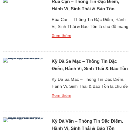
Rùa Cạn – Thông Tin Đặc Điểm,
trong số ít loài bò […]
Hành Vi, Sinh Thái & Bảo Tồn
Rùa Cạn – Thông Tin Đặc Điểm, Hành
Vi, Sinh Thái & Bảo Tồn là chủ đề mang
nhiều giá trị khoa học và sinh thái trong
Xem thêm
nghiên cứu về động vật bò sát sống
trên cạn. Rùa cạn được xem là một
trong những nhóm động vật cổ xưa
Kỳ Đà Sa Mạc – Thông Tin Đặc
nhất còn tồn tại trên […]
Điểm, Hành Vi, Sinh Thái & Bảo Tồn
Kỳ Đà Sa Mạc – Thông Tin Đặc Điểm,
Hành Vi, Sinh Thái & Bảo Tồn là chủ đề
thu hút sự quan tâm lớn trong nghiên
Xem thêm
cứu về động vật hoang dã sống tại các
vùng khô hạn khắc nghiệt. Kỳ đà sa
mạc được xem là một trong những loài
Kỳ Đà Vân – Thông Tin Đặc Điểm,
bò sát thích […]
Hành Vi, Sinh Thái & Bảo Tồn