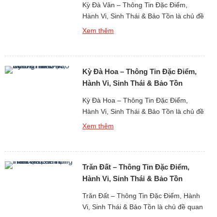
Kỳ Đà Vân – Thông Tin Đặc Điểm,
Hành Vi, Sinh Thái & Bảo Tồn là chủ đề
quan trọng khi nghiên cứu về thế giới
Xem thêm
động vật bò sát cỡ lớn tại khu vực nhiệt
đới châu Á. Kỳ đà vân là một trong
những loài thằn lằn lớn và phổ biến
Kỳ Đà Hoa – Thông Tin Đặc Điểm,
nhất trong […]
Hành Vi, Sinh Thái & Bảo Tồn
Kỳ Đà Hoa – Thông Tin Đặc Điểm,
Hành Vi, Sinh Thái & Bảo Tồn là chủ đề
thu hút sự quan tâm lớn khi nghiên cứu
Xem thêm
về thế giới động vật bò sát cỡ lớn tại
khu vực nhiệt đới. Kỳ đà hoa là một
trong những loài thằn lằn lớn nhất Đông
Trăn Đất – Thông Tin Đặc Điểm,
Nam […]
Hành Vi, Sinh Thái & Bảo Tồn
Trăn Đất – Thông Tin Đặc Điểm, Hành
Vi, Sinh Thái & Bảo Tồn là chủ đề quan