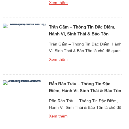
trọng khi tìm hiểu về thế giới động vật
Xem thêm
bò sát cỡ lớn sống chủ yếu trên mặt đất
tại khu vực nhiệt đới. Trăn đất là một
trong những loài trăn phổ biến tại Đông
Trăn Gấm – Thông Tin Đặc Điểm,
Nam […]
Hành Vi, Sinh Thái & Bảo Tồn
Trăn Gấm – Thông Tin Đặc Điểm, Hành
Vi, Sinh Thái & Bảo Tồn là chủ đề quan
trọng khi tìm hiểu về thế giới động vật
Xem thêm
bò sát cỡ lớn tại khu vực nhiệt đới. Trăn
gấm là một trong những loài trăn lớn
nhất thế giới, nổi tiếng với kích thước
Rắn Ráo Trâu – Thông Tin Đặc
khổng lồ, […]
Điểm, Hành Vi, Sinh Thái & Bảo Tồn
Rắn Ráo Trâu – Thông Tin Đặc Điểm,
Hành Vi, Sinh Thái & Bảo Tồn là chủ đề
quan trọng khi tìm hiểu về thế giới động
Xem thêm
vật bò sát không độc nhưng có kích
thước lớn và ảnh hưởng sinh thái đáng