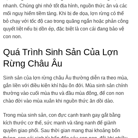
nhanh. Chúng ghi nhớ tốt địa hình, nguồn thức ăn và các
mối nguy hiểm tiềm tàng. Khi bị đe dọa, lợn rừng có thể
bỏ chạy với tốc độ cao trong quãng ngắn hoặc phản công
quyết liệt nếu bị dồn ép, đặc biệt là con cái đang bảo vệ
con non.
Quá Trình Sinh Sản Của Lợn
Rừng Châu Âu
Sinh sản của lợn rừng châu Âu thường diễn ra theo mùa,
gắn liền với điều kiện khí hậu ôn đới. Mùa sinh sản chính
thường vào cuối mùa thu và đầu mùa đông, để con non
chào đời vào mùa xuân khi nguồn thức ăn dồi dào.
Trong mùa sinh sản, con đực cạnh tranh gay gắt bằng
kích thước cơ thể, sức mạnh và răng nanh để giành
quyền giao phối. Sau thời gian mang thai khoảng bốn