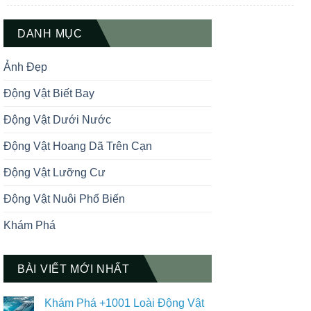
kể tại châu Á. Rắn ráo trâu, còn được
biết đến với […]
DANH MỤC
Ảnh Đẹp
Động Vật Biết Bay
Động Vật Dưới Nước
Động Vật Hoang Dã Trên Cạn
Động Vật Lưỡng Cư
Động Vật Nuôi Phổ Biến
Khám Phá
BÀI VIẾT MỚI NHẤT
Khám Phá +1001 Loài Động Vật