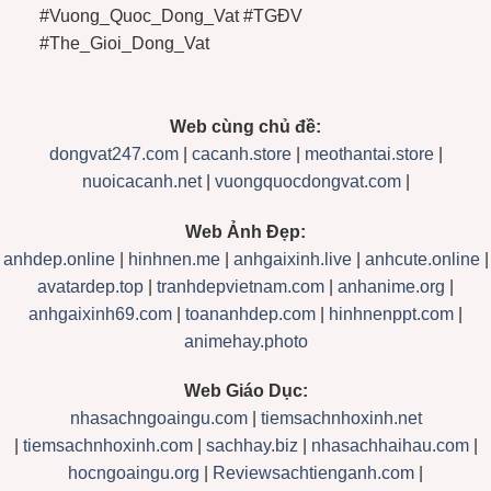
#Vuong_Quoc_Dong_Vat #TGĐV
#The_Gioi_Dong_Vat
Web cùng chủ đề:
dongvat247.com
|
cacanh.store
|
meothantai.store
|
nuoicacanh.net
|
vuongquocdongvat.com
|
Web Ảnh Đẹp:
anhdep.online
|
hinhnen.me
|
anhgaixinh.live
|
anhcute.online
|
avatardep.top
|
tranhdepvietnam.com
|
anhanime.org
|
anhgaixinh69.com
|
toananhdep.com
|
hinhnenppt.com
|
animehay.photo
Web Giáo Dục:
nhasachngoaingu.com
|
tiemsachnhoxinh.net
|
tiemsachnhoxinh.com
|
sachhay.biz
|
nhasachhaihau.com
|
hocngoaingu.org
|
Reviewsachtienganh.com
|