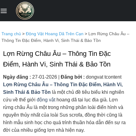
Bỏ
qua
nội
dung
Trang chủ
>
Động Vật Hoang Dã Trên Cạn
>
Lợn Rừng Châu Âu –
Thông Tin Đặc Điểm, Hành Vi, Sinh Thái & Bảo Tồn
Lợn Rừng Châu Âu – Thông Tin Đặc
Điểm, Hành Vi, Sinh Thái & Bảo Tồn
Ngày đăng :
27-01-2026
|
Đăng bởi :
dongvat tcontent
Lợn Rừng Châu Âu – Thông Tin Đặc Điểm, Hành Vi,
Sinh Thái & Bảo Tồn
là một chủ đề tiêu biểu khi nghiên
cứu về thế giới
động vật
hoang dã tại lục địa già. Lợn
rừng châu Âu là một trong những phân loài điển hình và
nguyên thủy nhất của loài Sus scrofa, đồng thời cũng là
hình mẫu sinh học cho quá trình thuần hóa dẫn đến sự ra
đời của nhiều giống lợn nhà hiện nay.