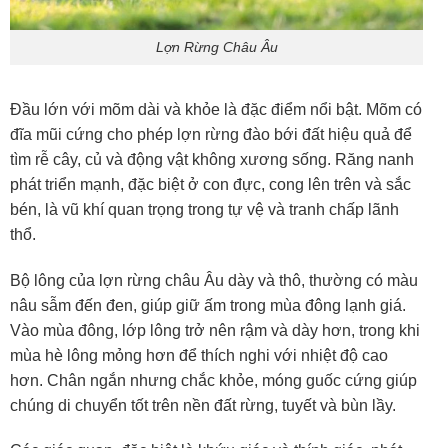
Lợn Rừng Châu Âu
Đầu lớn với mõm dài và khỏe là đặc điểm nổi bật. Mõm có
đĩa mũi cứng cho phép lợn rừng đào bới đất hiệu quả để
tìm rễ cây, củ và động vật không xương sống. Răng nanh
phát triển mạnh, đặc biệt ở con đực, cong lên trên và sắc
bén, là vũ khí quan trọng trong tự vệ và tranh chấp lãnh
thổ.
Bộ lông của lợn rừng châu Âu dày và thô, thường có màu
nâu sẫm đến đen, giúp giữ ấm trong mùa đông lạnh giá.
Vào mùa đông, lớp lông trở nên rậm và dày hơn, trong khi
mùa hè lông mỏng hơn để thích nghi với nhiệt độ cao
hơn. Chân ngắn nhưng chắc khỏe, móng guốc cứng giúp
chúng di chuyển tốt trên nền đất rừng, tuyết và bùn lầy.