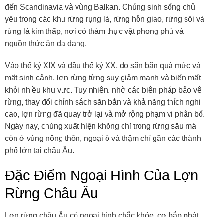
đến Scandinavia và vùng Balkan. Chúng sinh sống chủ
yếu trong các khu rừng rụng lá, rừng hỗn giao, rừng sồi và
rừng lá kim thấp, nơi có thảm thực vật phong phú và
nguồn thức ăn đa dạng.
Vào thế kỷ XIX và đầu thế kỷ XX, do săn bắn quá mức và
mất sinh cảnh, lợn rừng từng suy giảm mạnh và biến mất
khỏi nhiều khu vực. Tuy nhiên, nhờ các biện pháp bảo vệ
rừng, thay đổi chính sách săn bắn và khả năng thích nghi
cao, lợn rừng đã quay trở lại và mở rộng phạm vi phân bố.
Ngày nay, chúng xuất hiện không chỉ trong rừng sâu mà
còn ở vùng nông thôn, ngoại ô và thậm chí gần các thành
phố lớn tại châu Âu.
Đặc Điểm Ngoại Hình Của Lợn
Rừng Châu Âu
Lợn rừng châu Âu có ngoại hình chắc khỏe, cơ bắp phát