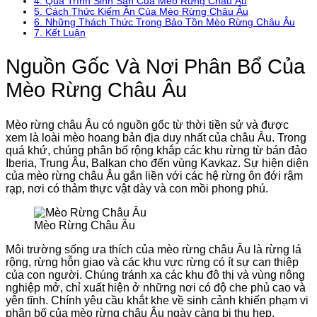
4.
Quá Trình Sinh Sản Của Mèo Rừng Châu Âu
5.
Cách Thức Kiếm Ăn Của Mèo Rừng Châu Âu
6.
Những Thách Thức Trong Bảo Tồn Mèo Rừng Châu Âu
7.
Kết Luận
Nguồn Gốc Và Nơi Phân Bổ Của
Mèo Rừng Châu Âu
Mèo rừng châu Âu có nguồn gốc từ thời tiền sử và được
xem là loài mèo hoang bản địa duy nhất của châu Âu. Trong
quá khứ, chúng phân bố rộng khắp các khu rừng từ bán đảo
Iberia, Trung Âu, Balkan cho đến vùng Kavkaz. Sự hiện diện
của mèo rừng châu Âu gắn liền với các hệ rừng ôn đới rậm
rạp, nơi có thảm thực vật dày và con mồi phong phú.
Mèo Rừng Châu Âu
Môi trường sống ưa thích của mèo rừng châu Âu là rừng lá
rộng, rừng hỗn giao và các khu vực rừng có ít sự can thiệp
của con người. Chúng tránh xa các khu đô thị và vùng nông
nghiệp mở, chỉ xuất hiện ở những nơi có độ che phủ cao và
yên tĩnh. Chính yêu cầu khắt khe về sinh cảnh khiến phạm vi
phân bố của mèo rừng châu Âu ngày càng bị thu hẹp.