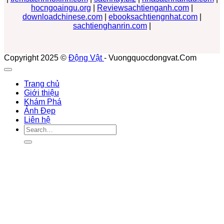
hocngoaingu.org
|
Reviewsachtienganh.com
|
downloadchinese.com
|
ebooksachtiengnhat.com
|
sachtienghanrin.com
|
Copyright 2025 ©
Động Vật
- Vuongquocdongvat.Com
Trang chủ
Giới thiệu
Khám Phá
Ảnh Đẹp
Liên hệ