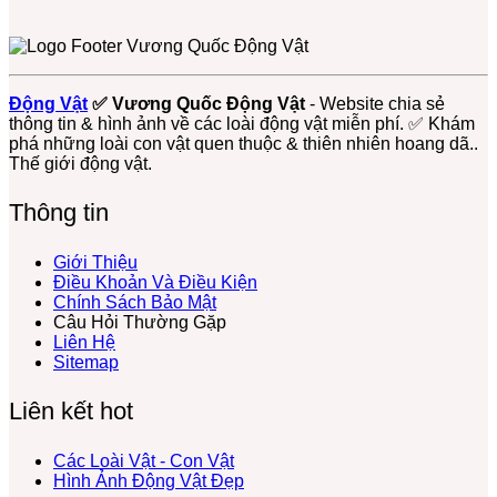
Giàu
Sống
Sứa
–
Bó
Nền
Vật
luận
Vai
Con
Lửa
Loài
ở
Với
Tảng
Đáy
Trò
Người
–
Động
Sứa
Đồng
Sống
Biển
Sinh
Loài
Vật
–
Ruộng
Còn
Âm
Thái
Sứa
Biển
Loài
Của
Thầm
Động Vật
✅ Vương Quốc Động Vật
- Website chia sẻ
Biển
Sống
Động
Hệ
Nhưng
thông tin & hình ảnh về các loài động vật miễn phí. ✅ Khám
Có
Bám
Vật
Sinh
Thiết
phá những loài con vật quen thuộc & thiên nhiên hoang dã..
Nọc
Đầy
Không
Thái
Yếu
Thế giới động vật.
Độc
Màu
Xương
Biển
Mạnh
Sắc
Sống
Thông tin
Trôi
Nổi
Ở
Giới Thiệu
Biển
Điều Khoản Và Điều Kiện
Chính Sách Bảo Mật
Câu Hỏi Thường Gặp
Liên Hệ
Sitemap
Liên kết hot
Các Loài Vật - Con Vật
Hình Ảnh Động Vật Đẹp