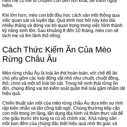
mèo mẹ có thể di chuyển con đến nơi khác để tránh nguy
hiểm.
Khi lớn hơn, mèo con bắt đầu học cách săn mồi thông qua
việc quan sát và luyện tập. Quá trình học hỏi này kéo dài
nhiều tháng và đóng vai trò quan trọng trong việc hình thành
kỹ năng sinh tồn. Sau khoảng 8 đến 10 tháng, mèo con sẽ
tách mẹ và tìm lãnh thổ riêng.
Cách Thức Kiếm Ăn Của Mèo
Rừng Châu Âu
Mèo rừng châu Âu là loài ăn thịt hoàn toàn, với chế độ ăn
chủ yếu gồm các loài động vật nhỏ như chuột, chuột đồng,
thỏ, chim và một số loài bò sát. Trong hệ sinh thái rừng ôn
đới, chúng đóng vai trò kiểm soát quần thể loài gặm nhấm rất
hiệu quả.
Chiến thuật săn mồi của mèo rừng châu Âu dựa trên sự rình
rập kiên nhẫn và tấn công bất ngờ. Chúng thường tiếp cận
con mồi trong im lặng, tận dụng địa hình và thảm thực vật để
che giấu trước khi tung ra cú vồ chính xác. Khả năng săn
mồi ban đêm của chúng đặc biệt hiệu quả nhờ thị giác và