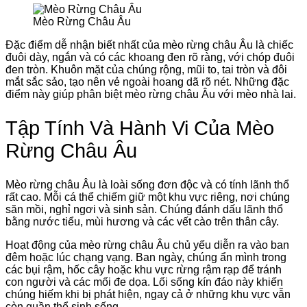
Mèo Rừng Châu Âu
Đặc điểm dễ nhận biết nhất của mèo rừng châu Âu là chiếc
đuôi dày, ngắn và có các khoang đen rõ ràng, với chóp đuôi
đen tròn. Khuôn mặt của chúng rộng, mũi to, tai tròn và đôi
mắt sắc sảo, tạo nên vẻ ngoài hoang dã rõ nét. Những đặc
điểm này giúp phân biệt mèo rừng châu Âu với mèo nhà lai.
Tập Tính Và Hành Vi Của Mèo
Rừng Châu Âu
Mèo rừng châu Âu là loài sống đơn độc và có tính lãnh thổ
rất cao. Mỗi cá thể chiếm giữ một khu vực riêng, nơi chúng
săn mồi, nghỉ ngơi và sinh sản. Chúng đánh dấu lãnh thổ
bằng nước tiểu, mùi hương và các vết cào trên thân cây.
Hoạt động của mèo rừng châu Âu chủ yếu diễn ra vào ban
đêm hoặc lúc chạng vạng. Ban ngày, chúng ẩn mình trong
các bụi rậm, hốc cây hoặc khu vực rừng rậm rạp để tránh
con người và các mối đe dọa. Lối sống kín đáo này khiến
chúng hiếm khi bị phát hiện, ngay cả ở những khu vực vẫn
còn quần thể sinh sống.