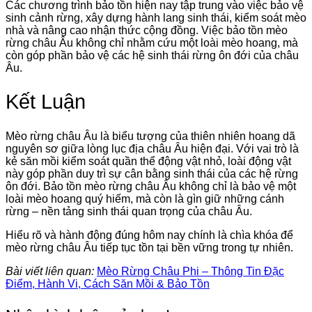
Các chương trình bảo tồn hiện nay tập trung vào việc bảo vệ
sinh cảnh rừng, xây dựng hành lang sinh thái, kiểm soát mèo
nhà và nâng cao nhận thức cộng đồng. Việc bảo tồn mèo
rừng châu Âu không chỉ nhằm cứu một loài mèo hoang, mà
còn góp phần bảo vệ các hệ sinh thái rừng ôn đới của châu
Âu.
Kết Luận
Mèo rừng châu Âu là biểu tượng của thiên nhiên hoang dã
nguyên sơ giữa lòng lục địa châu Âu hiện đại. Với vai trò là
kẻ săn mồi kiểm soát quần thể động vật nhỏ, loài động vật
này góp phần duy trì sự cân bằng sinh thái của các hệ rừng
ôn đới. Bảo tồn mèo rừng châu Âu không chỉ là bảo vệ một
loài mèo hoang quý hiếm, mà còn là gìn giữ những cánh
rừng – nền tảng sinh thái quan trọng của châu Âu.
Hiểu rõ và hành động đúng hôm nay chính là chìa khóa để
mèo rừng châu Âu tiếp tục tồn tại bền vững trong tự nhiên.
Bài viết liên quan:
Mèo Rừng Châu Phi – Thông Tin Đặc
Điểm, Hành Vi, Cách Săn Mồi & Bảo Tồn