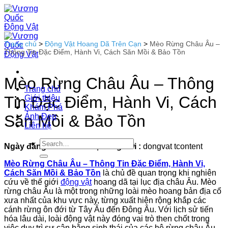
Bỏ
qua
nội
dung
Trang chủ
>
Động Vật Hoang Dã Trên Cạn
>
Mèo Rừng Châu Âu –
Thông Tin Đặc Điểm, Hành Vi, Cách Săn Mồi & Bảo Tồn
Mèo Rừng Châu Âu – Thông
Trang chủ
Tin Đặc Điểm, Hành Vi, Cách
Giới thiệu
Khám Phá
Ảnh Đẹp
Săn Mồi & Bảo Tồn
Liên hệ
Ngày đăng :
26-01-2026
|
Đăng bởi :
dongvat tcontent
Mèo Rừng Châu Âu – Thông Tin Đặc Điểm, Hành Vi,
Cách Săn Mồi & Bảo Tồn
là chủ đề quan trọng khi nghiên
cứu về thế giới
động vật
hoang dã tại lục địa châu Âu. Mèo
rừng châu Âu là một trong những loài mèo hoang bản địa cổ
xưa nhất của khu vực này, từng xuất hiện rộng khắp các
cánh rừng ôn đới từ Tây Âu đến Đông Âu. Với lịch sử tiến
hóa lâu dài, loài động vật này đóng vai trò then chốt trong
việc duy trì sự cân bằng sinh thái của các hệ rừng châu Âu.