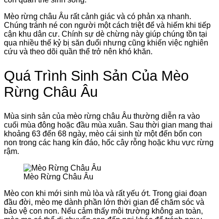
Mèo rừng châu Âu rất cảnh giác và có phản xạ nhanh.
Chúng tránh né con người một cách triệt để và hiếm khi tiếp
cận khu dân cư. Chính sự dè chừng này giúp chúng tồn tại
qua nhiều thế kỷ bị săn đuổi nhưng cũng khiến việc nghiên
cứu và theo dõi quần thể trở nên khó khăn.
Quá Trình Sinh Sản Của Mèo
Rừng Châu Âu
Mùa sinh sản của mèo rừng châu Âu thường diễn ra vào
cuối mùa đông hoặc đầu mùa xuân. Sau thời gian mang thai
khoảng 63 đến 68 ngày, mèo cái sinh từ một đến bốn con
non trong các hang kín đáo, hốc cây rỗng hoặc khu vực rừng
rậm.
Mèo Rừng Châu Âu
Mèo con khi mới sinh mù lòa và rất yếu ớt. Trong giai đoạn
đầu đời, mèo mẹ dành phần lớn thời gian để chăm sóc và
bảo vệ con non. Nếu cảm thấy môi trường không an toàn,