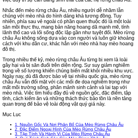
Nhắc đến mèo rừng châu Âu, nhiều người dễ nhầm lẫn
chúng với mèo nhà do hình dáng khá tương đồng. Tuy
nhiên, phía sau vẻ ngoài có phần quen thuộc đó là một loài
săn mồi thực thụ, mang bản năng hoang dã mạnh mẽ, tính
lãnh thổ cao và lối sống độc lập gần như tuyệt đối. Mèo rừng
châu Âu không sống dựa vào con người và luôn giữ khoảng
cách với khu dân cư, khác hẳn với mèo nhà hay mèo hoang
đô thị.
Trong nhiều thế kỷ, mèo rừng châu Âu từng bị xem là loài
gây hại và bị săn đuổi trên diện rộng. Sự suy giảm nghiêm
trọng về số lượng khiến chúng biến mất khỏi nhiều khu vực.
Ngày nay, dù đã được bảo vệ tại nhiều quốc gia, mèo rừng
châu Âu vẫn đối mặt với các mối đe dọa nghiêm trọng như
mất môi trường sống, phân mảnh sinh cảnh và lai tạp với
mèo nhà. Việc tìm hiểu đầy đủ về nguồn gốc, đặc điểm, tập
tính, cách kiếm ăn và những thách thức bảo tồn là nền tảng
quan trọng để bảo vệ loài động vật quý giá này.
Mục Lục
1.
Nguồn Gốc Và Nơi Phân Bổ Của Mèo Rừng Châu Âu
2.
Đặc Điểm Ngoại Hình Của Mèo Rừng Châu Âu
3.
Tập Tính Và Hành Vi Của Mèo Rừng Châu Âu