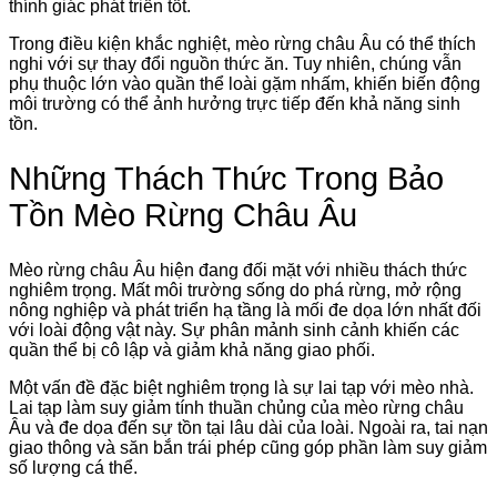
thính giác phát triển tốt.
Trong điều kiện khắc nghiệt, mèo rừng châu Âu có thể thích
nghi với sự thay đổi nguồn thức ăn. Tuy nhiên, chúng vẫn
phụ thuộc lớn vào quần thể loài gặm nhấm, khiến biến động
môi trường có thể ảnh hưởng trực tiếp đến khả năng sinh
tồn.
Những Thách Thức Trong Bảo
Tồn Mèo Rừng Châu Âu
Mèo rừng châu Âu hiện đang đối mặt với nhiều thách thức
nghiêm trọng. Mất môi trường sống do phá rừng, mở rộng
nông nghiệp và phát triển hạ tầng là mối đe dọa lớn nhất đối
với loài động vật này. Sự phân mảnh sinh cảnh khiến các
quần thể bị cô lập và giảm khả năng giao phối.
Một vấn đề đặc biệt nghiêm trọng là sự lai tạp với mèo nhà.
Lai tạp làm suy giảm tính thuần chủng của mèo rừng châu
Âu và đe dọa đến sự tồn tại lâu dài của loài. Ngoài ra, tai nạn
giao thông và săn bắn trái phép cũng góp phần làm suy giảm
số lượng cá thể.