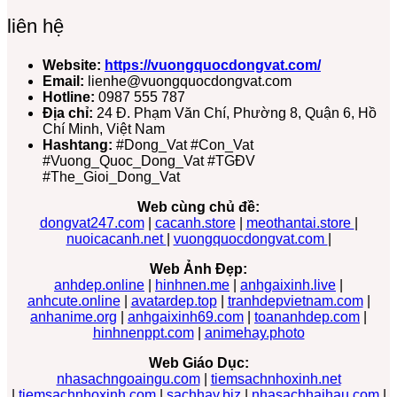
liên hệ
Website:
https://vuongquocdongvat.com/
Email:
lienhe@vuongquocdongvat.com
Hotline:
0987 555 787
Địa chỉ:
24 Đ. Phạm Văn Chí, Phường 8, Quận 6, Hồ
Chí Minh, Việt Nam
Hashtang:
#Dong_Vat #Con_Vat
#Vuong_Quoc_Dong_Vat #TGĐV
#The_Gioi_Dong_Vat
Web cùng chủ đề:
dongvat247.com
|
cacanh.store
|
meothantai.store
|
nuoicacanh.net
|
vuongquocdongvat.com
|
Web Ảnh Đẹp:
anhdep.online
|
hinhnen.me
|
anhgaixinh.live
|
anhcute.online
|
avatardep.top
|
tranhdepvietnam.com
|
anhanime.org
|
anhgaixinh69.com
|
toananhdep.com
|
hinhnenppt.com
|
animehay.photo
Web Giáo Dục:
nhasachngoaingu.com
|
tiemsachnhoxinh.net
|
tiemsachnhoxinh.com
|
sachhay.biz
|
nhasachhaihau.com
|