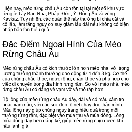
Hiện nay, mèo rừng châu Âu còn tồn tại tại một số khu vực
rừng ở Tây Ban Nha, Pháp, Đức, Ý, Đông Âu và vùng
Kavkaz. Tuy nhiên, các quần thể này thường bị chia cắt và
cô lập, làm tăng nguy cơ suy giảm lâu dài nếu không có biện
pháp bảo tồn hiệu quả.
Đặc Điểm Ngoại Hình Của Mèo
Rừng Châu Âu
Mèo rừng châu Âu có kích thước lớn hơn mèo nhà, với trọng
lượng trưởng thành thường dao động từ 4 đến 8 kg. Cơ thể
của chúng chắc khỏe, ngực rộng, chân khỏe và phù hợp cho
việc di chuyển trong địa hình rừng rậm. So với mèo nhà, mèo
rừng châu Âu có dáng vẻ vạm vỡ và thô ráp hơn.
Bộ lông của mèo rừng châu Âu dày, dài và có màu xám tro
hoặc xám nâu, với các sọc đen rõ nét chạy dọc thân mình.
Màu lông này giúp chúng ngụy trang hiệu quả trong môi
trường rừng rậm, đặc biệt vào mùa thu và mùa đông. Lông
mùa đông dày hơn đáng kể, giúp mèo rừng chịu được khí
hậu lạnh giá.