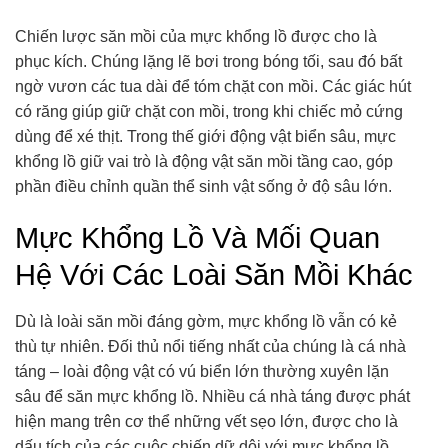
Chiến lược săn mồi của mực khổng lồ được cho là
phục kích. Chúng lặng lẽ bơi trong bóng tối, sau đó bất
ngờ vươn các tua dài để tóm chặt con mồi. Các giác hút
có răng giúp giữ chặt con mồi, trong khi chiếc mỏ cứng
dùng để xé thịt. Trong thế giới động vật biển sâu, mực
khổng lồ giữ vai trò là động vật săn mồi tầng cao, góp
phần điều chỉnh quần thể sinh vật sống ở độ sâu lớn.
Mực Khổng Lồ Và Mối Quan
Hệ Với Các Loài Săn Mồi Khác
Dù là loài săn mồi đáng gờm, mực khổng lồ vẫn có kẻ
thù tự nhiên. Đối thủ nổi tiếng nhất của chúng là cá nhà
táng – loài động vật có vú biển lớn thường xuyên lặn
sâu để săn mực khổng lồ. Nhiều cá nhà táng được phát
hiện mang trên cơ thể những vết sẹo lớn, được cho là
dấu tích của các cuộc chiến dữ dội với mực khổng lồ.