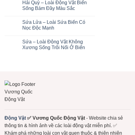
Sinh
Bó
Hải Quỳ – Loài Động Vật Biển
Tơ
bình
Thái
Với
Biển
luận
Sống Bám Đầy Màu Sắc
Đồng
–
ở
Ruộng
Động
San
Không
Vật
Hô
có
Sứa Lửa – Loài Sứa Biển Có
Đáy
Cứng
bình
Biển
–
luận
Nọc Độc Mạnh
Âm
Nền
ở
Thầm
Tảng
Hải
Không
Nhưng
Sống
Quỳ
có
Sứa – Loài Động Vật Không
Thiết
Còn
–
bình
Yếu
Của
Loài
luận
Xương Sống Trôi Nổi Ở Biển
Hệ
Động
ở
Sinh
Vật
Sứa
Không
Thái
Biển
Lửa
có
Biển
Sống
–
bình
Bám
Loài
luận
Đầy
Sứa
ở
Màu
Biển
Sứa
Sắc
Có
–
Nọc
Loài
Độc
Động
Mạnh
Vật
Không
Xương
Sống
Trôi
Nổi
Ở
Biển
Động Vật
✅ Vương Quốc Động Vật
- Website chia sẻ
thông tin & hình ảnh về các loài động vật miễn phí. ✅
Khám phá những loài con vật quen thuộc & thiên nhiên