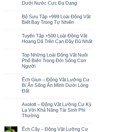
Dưới Nước Cực Đa Dạng
Không
có
Bộ Sưu Tập +999 Loài Động Vật
bình
luận
Biết Bay Trong Tự Nhiên
ở
Khám
Không
Phá
có
Tuyển Tập +500 Loài Động Vật
+1001
bình
Loài
luận
Hoang Dã Trên Cạn Đầy Đủ Nhất
Động
ở
Vật
Bộ
Không
Dưới
Sưu
có
Top Những Loài Động Vật Nuôi
Nước
Tập
bình
Cực
+999
luận
Phổ Biến Trong Đời Sống Con
Đa
Loài
ở
Người
Dạng
Động
Tuyển
Vật
Tập
Không
Biết
+500
có
Bay
Loài
Ếch Giun – Động Vật Lưỡng Cư
bình
Trong
Động
luận
Bí Ẩn Sống Ẩn Mình Dưới Lòng
Tự
Vật
ở
Nhiên
Hoang
Đất
Top
Dã
Những
Trên
Không
Loài
Cạn
có
Động
Axolotl – Động Vật Lưỡng Cư Kỳ
Đầy
bình
Vật
Đủ
luận
Lạ Với Khả Năng Tái Sinh Phi
Nuôi
ở
Nhất
Phổ
Thường
Ếch
Biến
Giun
Trong
Không
–
Đời
có
Động
Ếch Cây – Động Vật Lưỡng Cư
Sống
bình
Vật