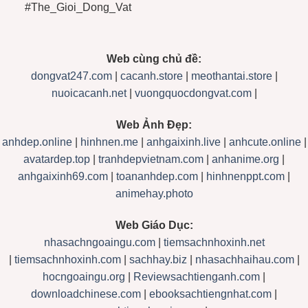
#The_Gioi_Dong_Vat
Web cùng chủ đề:
dongvat247.com
|
cacanh.store
|
meothantai.store
|
nuoicacanh.net
|
vuongquocdongvat.com
|
Web Ảnh Đẹp:
anhdep.online
|
hinhnen.me
|
anhgaixinh.live
|
anhcute.online
|
avatardep.top
|
tranhdepvietnam.com
|
anhanime.org
|
anhgaixinh69.com
|
toananhdep.com
|
hinhnenppt.com
|
animehay.photo
Web Giáo Dục:
nhasachngoaingu.com
|
tiemsachnhoxinh.net
|
tiemsachnhoxinh.com
|
sachhay.biz
|
nhasachhaihau.com
|
hocngoaingu.org
|
Reviewsachtienganh.com
|
downloadchinese.com
|
ebooksachtiengnhat.com
|