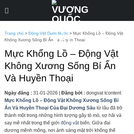
Bỏ
qua
nội
dung
Trang chủ
>
Động Vật Dưới Nước
>
Mực Khổng Lồ – Động Vật
Không Xương Sống Bí Ẩn Và Huyền Thoại
Mực Khổng Lồ – Động Vật
Không Xương Sống Bí Ẩn
Và Huyền Thoại
Ngày đăng :
31-01-2026
|
Đăng bởi :
dongvat tcontent
Mực Khổng Lồ – Động Vật Không Xương Sống Bí
Ẩn Và Huyền Thoại Của Đại Dương Sâu
từ lâu đã trở
thành một trong những hình tượng gây tò mò, sợ hãi và
say mê nhất trong thế giới
động vật
biển. Giữa đại
dương mênh mông, nơi ánh sáng mặt trời không thể