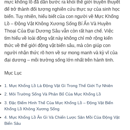
mực khổng lồ đã dần bước ra khỏi thế giới truyền thuyết
để trở thành đối tượng nghiên cứu thực sự của sinh học
biển. Tuy nhiên, hiểu biết của con người về Mực Khổng
Lồ – Động Vật Không Xương Sống Bí Ẩn Và Huyền
Thoại Của Đại Dương Sâu vẫn còn rất hạn chế. Việc
tìm hiểu về loài động vật này không chỉ mở rộng kiến
thức về thế giới động vật biển sâu, mà còn giúp con
người nhận thức rõ hơn về sự mong manh và kỳ vĩ của
đại dương – môi trường sống lớn nhất trên hành tinh.
Mục Lục
1.
Mực Khổng Lồ Là Động Vật Gì Trong Thế Giới Tự Nhiên
2.
Môi Trường Sống Và Phân Bố Của Mực Khổng Lồ
3.
Đặc Điểm Hình Thể Của Mực Khổng Lồ – Động Vật Biển
Khổng Lồ Không Xương Sống
4.
Mực Khổng Lồ Ăn Gì Và Chiến Lược Săn Mồi Của Động Vật
Biển Sâu