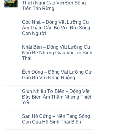
Con
luận
Thích Nghi Cao Với Đời Sống
Lưỡng
ở
Người
Cư
Trên Tán Rừng
Axolotl
Bí
–
Ẩn
Không
Động
Sống
có
Vật
Cóc Nhà – Động Vật Lưỡng Cư
Ẩn
bình
Lưỡng
Mình
luận
Âm Thầm Gắn Bó Với Đời Sống
Cư
ở
Dưới
Kỳ
Con Người
Ếch
Lòng
Lạ
Cây
Đất
Với
Không
–
Khả
có
Động
Nhái Bén – Động Vật Lưỡng Cư
Năng
bình
Vật
Tái
luận
Nhỏ Bé Nhưng Giàu Vai Trò Sinh
Lưỡng
ở
Sinh
Cư
Thái
Cóc
Phi
Thích
Nhà
Thường
Nghi
Không
–
Cao
có
Động
Ếch Đồng – Động Vật Lưỡng Cư
Với
bình
Vật
Đời
luận
Gắn Bó Với Đồng Ruộng
Lưỡng
ở
Sống
Cư
Nhái
Trên
Không
Âm
Bén
Tán
có
Thầm
Giun Nhiều Tơ Biển – Động Vật
–
Rừng
bình
Gắn
Động
luận
Đáy Biển Âm Thầm Nhưng Thiết
Bó
Vật
ở
Với
Yếu
Lưỡng
Ếch
Đời
Cư
Đồng
Sống
Không
Nhỏ
–
Con
có
Bé
Động
San Hô Cứng – Nền Tảng Sống
Người
bình
Nhưng
Vật
luận
Còn Của Hệ Sinh Thái Biển
Giàu
Lưỡng
ở
Vai
Cư
Giun
Không
Trò
Gắn
Nhiều
có