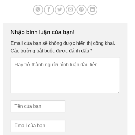
Nhập bình luận của bạn!
Email của bạn sẽ không được hiển thị công khai.
Các trường bắt buộc được đánh dấu
*