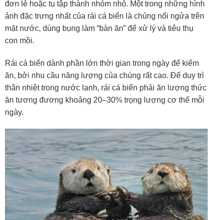
đơn lẻ hoặc tụ tập thành nhóm nhỏ. Một trong những hình
ảnh đặc trưng nhất của rái cá biển là chúng nổi ngửa trên
mặt nước, dùng bụng làm “bàn ăn” để xử lý và tiêu thụ
con mồi.
Rái cá biển dành phần lớn thời gian trong ngày để kiếm
ăn, bởi nhu cầu năng lượng của chúng rất cao. Để duy trì
thân nhiệt trong nước lạnh, rái cá biển phải ăn lượng thức
ăn tương đương khoảng 20–30% trọng lượng cơ thể mỗi
ngày.