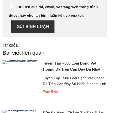
Lưu tên của tôi, email, và trang web trong trình
duyệt này cho lần bình luận kế tiếp của tôi.
GỬI BÌNH LUẬN
Từ khóa :
Bài viết liên quan
Tuyển Tập +500 Loài Động Vật
Hoang Dã Trên Cạn Đầy Đủ Nhất
Tuyển Tập +500 Loài Động Vật Hoang
Dã Trên Cạn Đầy Đủ Nhất là nhóm sinh
vật đóng vai trò trung tâm trong việc
Xem thêm
hình thành và duy trì các hệ sinh thái tự
nhiên trên Trái Đất. Đây là những loài
động vật sinh sống độc lập trong môi
Rùa Sa Mạc – Thông Tin Đặc Điểm,
trường tự nhiên như rừng […]