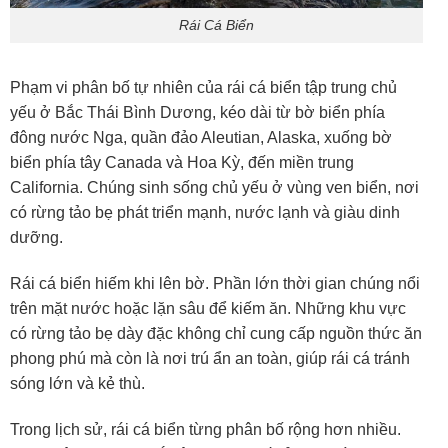
Rái Cá Biển
Phạm vi phân bố tự nhiên của rái cá biển tập trung chủ
yếu ở Bắc Thái Bình Dương, kéo dài từ bờ biển phía
đông nước Nga, quần đảo Aleutian, Alaska, xuống bờ
biển phía tây Canada và Hoa Kỳ, đến miền trung
California. Chúng sinh sống chủ yếu ở vùng ven biển, nơi
có rừng tảo bẹ phát triển mạnh, nước lạnh và giàu dinh
dưỡng.
Rái cá biển hiếm khi lên bờ. Phần lớn thời gian chúng nổi
trên mặt nước hoặc lặn sâu để kiếm ăn. Những khu vực
có rừng tảo bẹ dày đặc không chỉ cung cấp nguồn thức ăn
phong phú mà còn là nơi trú ẩn an toàn, giúp rái cá tránh
sóng lớn và kẻ thù.
Trong lịch sử, rái cá biển từng phân bố rộng hơn nhiều.