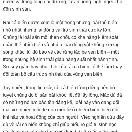
nước và trong lòng đại dương, từ ăn uống, nghỉ ngơi cho
đến sinh sản.
Rái cá biển được xem là một trong những loài thú biển
nhỏ nhất nhưng lại đóng vai trò sinh thái cực kỳ lớn.
Chúng là loài săn mồi then chốt, có khả năng kiểm soát
quần thể nhím biển và nhiều loài động vật không xương
sống khác, từ đó bảo vệ các rừng tảo bẹ ven biển – một
trong những hệ sinh thái giàu năng suất nhất hành tinh.
Sự suy giảm hay phục hồi của rái cá biển có thể làm thay
đổi toàn bộ cấu trúc sinh thái của vùng ven biển.
Tuy nhiên, trong lịch sử, rái cá biển từng đứng bên bờ
tuyệt chủng do bị săn bắt khốc liệt để lấy lông. Mặc dù đã
có những nỗ lực bảo tồn đáng kể, loài này vẫn đang đối
mặt với nhiều mối đe dọa mới từ ô nhiễm biển, biến đổi
khí hậu và hoạt động của con người. Việc nghiên cứu đầy
đủ về rái cá biển không chỉ giúp hiểu rõ giá trị sinh học
của loài, mà còn cho thấy mối liên hệ sâu sắc giữa sinh