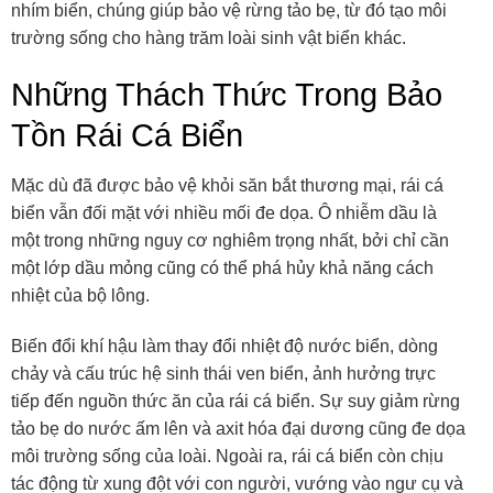
nhím biển, chúng giúp bảo vệ rừng tảo bẹ, từ đó tạo môi
trường sống cho hàng trăm loài sinh vật biển khác.
Những Thách Thức Trong Bảo
Tồn Rái Cá Biển
Mặc dù đã được bảo vệ khỏi săn bắt thương mại, rái cá
biển vẫn đối mặt với nhiều mối đe dọa. Ô nhiễm dầu là
một trong những nguy cơ nghiêm trọng nhất, bởi chỉ cần
một lớp dầu mỏng cũng có thể phá hủy khả năng cách
nhiệt của bộ lông.
Biến đổi khí hậu làm thay đổi nhiệt độ nước biển, dòng
chảy và cấu trúc hệ sinh thái ven biển, ảnh hưởng trực
tiếp đến nguồn thức ăn của rái cá biển. Sự suy giảm rừng
tảo bẹ do nước ấm lên và axit hóa đại dương cũng đe dọa
môi trường sống của loài. Ngoài ra, rái cá biển còn chịu
tác động từ xung đột với con người, vướng vào ngư cụ và