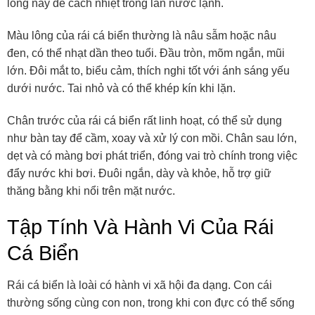
lông này để cách nhiệt trong làn nước lạnh.
Màu lông của rái cá biển thường là nâu sẫm hoặc nâu
đen, có thể nhạt dần theo tuổi. Đầu tròn, mõm ngắn, mũi
lớn. Đôi mắt to, biểu cảm, thích nghi tốt với ánh sáng yếu
dưới nước. Tai nhỏ và có thể khép kín khi lặn.
Chân trước của rái cá biển rất linh hoạt, có thể sử dụng
như bàn tay để cầm, xoay và xử lý con mồi. Chân sau lớn,
dẹt và có màng bơi phát triển, đóng vai trò chính trong việc
đẩy nước khi bơi. Đuôi ngắn, dày và khỏe, hỗ trợ giữ
thăng bằng khi nổi trên mặt nước.
Tập Tính Và Hành Vi Của Rái
Cá Biển
Rái cá biển là loài có hành vi xã hội đa dạng. Con cái
thường sống cùng con non, trong khi con đực có thể sống