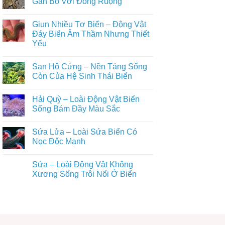
Gắn Bó Với Đồng Ruộng
Lưỡng
ở
Sống
Cư
Nhái
Trên
Không
Âm
Bén
Tán
có
Thầm
Giun Nhiều Tơ Biển – Động Vật
–
Rừng
bình
Gắn
Động
luận
Đáy Biển Âm Thầm Nhưng Thiết
Bó
Vật
ở
Với
Yếu
Lưỡng
Ếch
Đời
Cư
Đồng
Sống
Không
Nhỏ
–
Con
có
Bé
Động
San Hô Cứng – Nền Tảng Sống
Người
bình
Nhưng
Vật
luận
Còn Của Hệ Sinh Thái Biển
Giàu
Lưỡng
ở
Vai
Cư
Giun
Không
Trò
Gắn
Nhiều
có
Sinh
Bó
Hải Quỳ – Loài Động Vật Biển
Tơ
bình
Thái
Với
Biển
luận
Sống Bám Đầy Màu Sắc
Đồng
–
ở
Ruộng
Động
San
Không
Vật
Hô
có
Sứa Lửa – Loài Sứa Biển Có
Đáy
Cứng
bình
Biển
–
luận
Nọc Độc Mạnh
Âm
Nền
ở
Thầm
Tảng
Hải
Không
Nhưng
Sống
Quỳ
có
Sứa – Loài Động Vật Không
Thiết
Còn
–
bình
Yếu
Của
Loài
luận
Xương Sống Trôi Nổi Ở Biển
Hệ
Động
ở
Sinh
Vật
Sứa
Không
Thái
Biển
Lửa
có
Biển
Sống
–
bình
Bám
Loài
luận
Đầy
Sứa
ở
Màu
Biển
Sứa
Sắc
Có
–