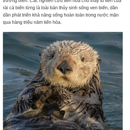
trường biển. Các nghiên cứu tiến hóa cho thấy tổ tiên của
rái cá biển từng là loài bán thủy sinh sống ven biển, dần
dần phát triển khả năng sống hoàn toàn trong nước mặn
qua hàng triệu năm tiến hóa.