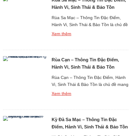
Hành Vi, Sinh Thái & Bảo Tồn
Rùa Sa Mạc – Thông Tin Đặc Điểm,
Hành Vi, Sinh Thái & Bảo Tồn là chủ đề
có ý nghĩa quan trọng trong nghiên cứu
Xem thêm
về động vật hoang dã sinh sống tại
những khu vực khô hạn khắc nghiệt
nhất trên Trái Đất. Rùa sa mạc là một
Rùa Cạn – Thông Tin Đặc Điểm,
trong số ít loài bò […]
Hành Vi, Sinh Thái & Bảo Tồn
Rùa Cạn – Thông Tin Đặc Điểm, Hành
Vi, Sinh Thái & Bảo Tồn là chủ đề mang
nhiều giá trị khoa học và sinh thái trong
Xem thêm
nghiên cứu về động vật bò sát sống
trên cạn. Rùa cạn được xem là một
trong những nhóm động vật cổ xưa
Kỳ Đà Sa Mạc – Thông Tin Đặc
nhất còn tồn tại trên […]
Điểm, Hành Vi, Sinh Thái & Bảo Tồn