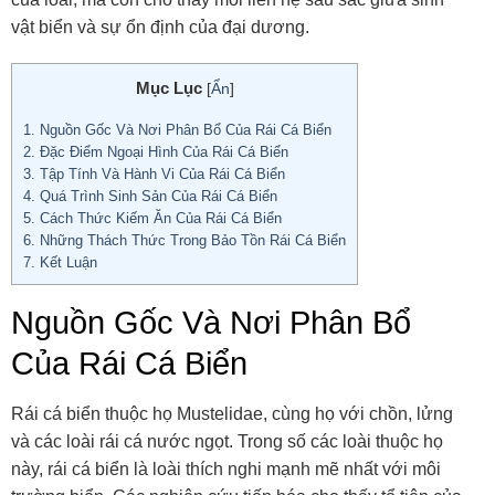
vật biển và sự ổn định của đại dương.
Mục Lục
[
Ẩn
]
1.
Nguồn Gốc Và Nơi Phân Bổ Của Rái Cá Biển
2.
Đặc Điểm Ngoại Hình Của Rái Cá Biển
3.
Tập Tính Và Hành Vi Của Rái Cá Biển
4.
Quá Trình Sinh Sản Của Rái Cá Biển
5.
Cách Thức Kiếm Ăn Của Rái Cá Biển
6.
Những Thách Thức Trong Bảo Tồn Rái Cá Biển
7.
Kết Luận
Nguồn Gốc Và Nơi Phân Bổ
Của Rái Cá Biển
Rái cá biển thuộc họ Mustelidae, cùng họ với chồn, lửng
và các loài rái cá nước ngọt. Trong số các loài thuộc họ
này, rái cá biển là loài thích nghi mạnh mẽ nhất với môi