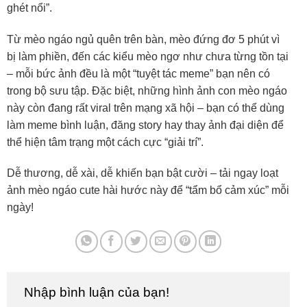
ghét nổi”.
Từ mèo ngáo ngủ quên trên bàn, mèo đứng đơ 5 phút vì
bị làm phiền, đến các kiểu mèo ngơ như chưa từng tồn tại
– mỗi bức ảnh đều là một “tuyệt tác meme” bạn nên có
trong bộ sưu tập. Đặc biệt, những hình ảnh con mèo ngáo
này còn đang rất viral trên mạng xã hội – bạn có thể dùng
làm meme bình luận, đăng story hay thay ảnh đại diện để
thể hiện tâm trạng một cách cực “giải trí”.
Dễ thương, dễ xài, dễ khiến bạn bật cười – tải ngay loạt
ảnh mèo ngáo cute hài hước này để “tẩm bổ cảm xúc” mỗi
ngày!
Nhập bình luận của bạn!