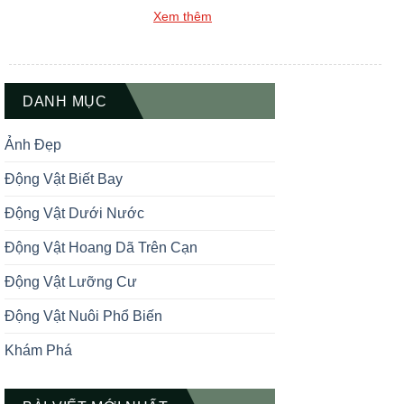
yêu – từ lâu đã chiếm trọn cảm tình của
Xem thêm
rất nhiều người yêu động vật. Trong bài
viết này, bạn sẽ được khám phá bộ sưu
tập ảnh gấu trúc đẹp, đáng yêu và
meme hài hước, […]
DANH MỤC
Ảnh Đẹp
Động Vật Biết Bay
Động Vật Dưới Nước
Động Vật Hoang Dã Trên Cạn
Động Vật Lưỡng Cư
Động Vật Nuôi Phổ Biến
Khám Phá