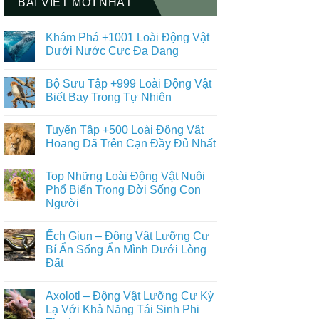
BÀI VIẾT MỚI NHẤT
Khám Phá +1001 Loài Động Vật
Dưới Nước Cực Đa Dạng
Không
có
Bộ Sưu Tập +999 Loài Động Vật
bình
luận
Biết Bay Trong Tự Nhiên
ở
Khám
Không
Phá
có
Tuyển Tập +500 Loài Động Vật
+1001
bình
Loài
luận
Hoang Dã Trên Cạn Đầy Đủ Nhất
Động
ở
Vật
Bộ
Không
Dưới
Sưu
có
Top Những Loài Động Vật Nuôi
Nước
Tập
bình
Cực
+999
luận
Phổ Biến Trong Đời Sống Con
Đa
Loài
ở
Người
Dạng
Động
Tuyển
Vật
Tập
Không
Biết
+500
có
Bay
Loài
Ếch Giun – Động Vật Lưỡng Cư
bình
Trong
Động
luận
Bí Ẩn Sống Ẩn Mình Dưới Lòng
Tự
Vật
ở
Nhiên
Hoang
Đất
Top
Dã
Những
Trên
Không
Loài
Cạn
có
Động
Axolotl – Động Vật Lưỡng Cư Kỳ
Đầy
bình
Vật
Đủ
luận
Lạ Với Khả Năng Tái Sinh Phi
Nuôi
ở
Nhất