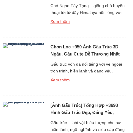
Chó Ngao Tây Tạng – giống chó huyền
thoại tới từ dãy Himalaya nổi tiếng với
thân hình to lớn, bộ lông dày bồng
Xem thêm
bềnh và thần thái “đại ca vùng núi”. Tuy
nhiên, kế bên vẻ ngoài uy nghi, chó
Ngao cũng có những khoảnh khắc vô
Chọn Lọc +950 Ảnh Gấu Trúc 3D
cùng ngộ nghĩnh, dễ thương khiến bao
[…]
Ngầu, Gáu Cute Dễ Thương Nhất
Cõi Mạng
Gấu trúc vốn đã nổi tiếng với vẻ ngoài
tròn trĩnh, hiền lành và đáng yêu.
Nhưng khi được đưa vào thế giới hình
Xem thêm
ảnh 3D sống động, gấu trúc lại càng trở
nên ngầu, dễ thương và thu hút đến
khó cưỡng. Nếu bạn đang tìm kiếm ảnh
[Ảnh Gấu Trúc] Tổng Hợp +3698
gấu trúc 3D đẹp – vừa […]
Hình Gấu Trúc Đẹp, Đáng Yêu,
Meme Hài
Gấu trúc – loài vật biểu tượng cho sự
hiền lành, ngộ nghĩnh và siêu cấp đáng