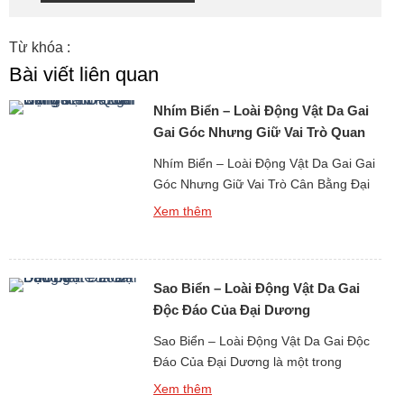
Từ khóa :
Bài viết liên quan
Nhím Biển – Loài Động Vật Da Gai
Gai Góc Nhưng Giữ Vai Trò Quan
Trọng
Nhím Biển – Loài Động Vật Da Gai Gai
Góc Nhưng Giữ Vai Trò Cân Bằng Đại
Dương là một sinh vật biển quen thuộc
Xem thêm
với người dân vùng ven biển, đồng thời
cũng là loài khiến nhiều người dè
chừng bởi vẻ ngoài đầy gai nhọn. Chỉ
Sao Biển – Loài Động Vật Da Gai
cần một bước chân sơ ý khi […]
Độc Đáo Của Đại Dương
Sao Biển – Loài Động Vật Da Gai Độc
Đáo Của Đại Dương là một trong
những hình ảnh quen thuộc và mang
Xem thêm
tính biểu tượng nhất khi con người