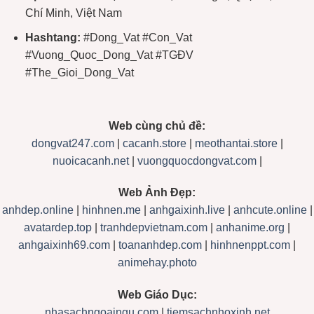
Chí Minh, Việt Nam
Hashtang:
#Dong_Vat #Con_Vat
#Vuong_Quoc_Dong_Vat #TGĐV
#The_Gioi_Dong_Vat
Web cùng chủ đề:
dongvat247.com
|
cacanh.store
|
meothantai.store
|
nuoicacanh.net
|
vuongquocdongvat.com
|
Web Ảnh Đẹp:
anhdep.online
|
hinhnen.me
|
anhgaixinh.live
|
anhcute.online
|
avatardep.top
|
tranhdepvietnam.com
|
anhanime.org
|
anhgaixinh69.com
|
toananhdep.com
|
hinhnenppt.com
|
animehay.photo
Web Giáo Dục:
nhasachngoaingu.com
|
tiemsachnhoxinh.net