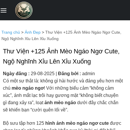
Bỏ
qua
nội
dung
Trang chủ
>
Ảnh Đẹp
>
Thư Viện +125 Ảnh Mèo Ngáo Ngơ Cute,
Ngộ Nghĩnh Xỉu Lên Xỉu Xuống
Thư Viện +125 Ảnh Mèo Ngáo Ngơ Cute,
Ngộ Nghĩnh Xỉu Lên Xỉu Xuống
Ngày đăng :
29-08-2025
|
Đăng bởi :
admin
Có một sự thật là: không gì hài hước và đáng yêu hơn một
chú
mèo ngáo ngơ
! Với những biểu cảm “không cảm
xúc”, ánh mắt lạc trôi hay gương mặt “không biết chuyện
gì đang xảy ra”, loạt
ảnh mèo ngáo
dưới đây chắc chắn
sẽ khiến bạn “cười quên lối về”.
Bộ sưu tập hơn 125
hình ảnh mèo ngáo ngơ cute
được