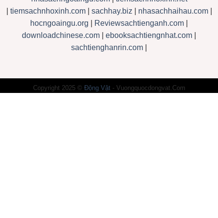
|
tiemsachnhoxinh.com
|
sachhay.biz
|
nhasachhaihau.com
|
hocngoaingu.org
|
Reviewsachtienganh.com
|
downloadchinese.com
|
ebooksachtiengnhat.com
|
sachtienghanrin.com
|
Copyright 2025 ©
Động Vật
- Vuongquocdongvat.Com