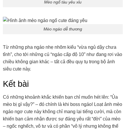
Mèo ngố tàu yêu xỉu
Mèo ngáo dễ thương
Từ những pha ngáo nhẹ nhõm kiểu “vừa ngủ dậy chưa
tỉnh”, cho tới những cú “ngáo cấp độ 10” như đang rơi vào
chiều không gian khác – tất cả đều quy tụ trong bộ ảnh
siêu cute này.
Kết bài
Có những khoảnh khắc khiến bạn chỉ muốn hét lên: “Ủa
mèo bị gì vậy?” – đó chính là khi boss ngáo! Loạt ảnh mèo
ngáo ngơ cute này không chỉ mang lại tiếng cười, mà còn
khiến bạn cảm nhận được sự đáng yêu rất “đời” của mèo
– ngốc nghếch, vô tư và có phần “vô lý nhưng không thể