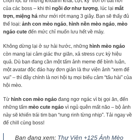
chọn lọc từ những khoảnh khắc cực kỳ “trời ơi đất hỡi”
của các boss – khi thì
ngồi đơ như tượng
, lúc lại
mắt
trợn, miệng há
như mới rớt mạng 3 giây. Bạn sẽ thấy đủ
thể loại:
ảnh con mèo ngáo
,
hình nền mèo ngáo
,
mèo
ngáo cute
đến mức chỉ muốn lưu hết về máy.
Không dừng lại ở sự hài hước, những
hình mèo ngáo
còn mang lại cảm giác thư giãn, xả stress cực kỳ hiệu
quả. Dù bạn đang cần một tấm ảnh meme để bình luận,
một avatar độc đáo hay đơn giản là thư viện ảnh “xem để
vui” – thì đây chính là nơi hội tụ mọi biểu cảm “tấu hài” của
hội mèo.
Từ
hình con mèo ngáo
đang ngơ ngác vì bị gọi ăn, đến
những tấm
mèo cute ngáo
vì ngủ quên mất não – bộ ảnh
này sẽ khiến trái tim bạn “rung rinh từng nhịp”. Tải ngay về
để chill cùng boss!
Bạn đang xem:
Thư Viện +125 Ảnh Mèo