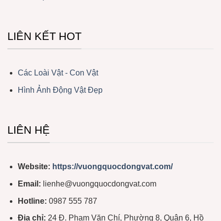
LIÊN KẾT HOT
Các Loài Vật - Con Vật
Hình Ảnh Động Vật Đẹp
LIÊN HỆ
Website:
https://vuongquocdongvat.com/
Email:
lienhe@vuongquocdongvat.com
Hotline:
0987 555 787
Địa chỉ:
24 Đ. Phạm Văn Chí, Phường 8, Quận 6, Hồ