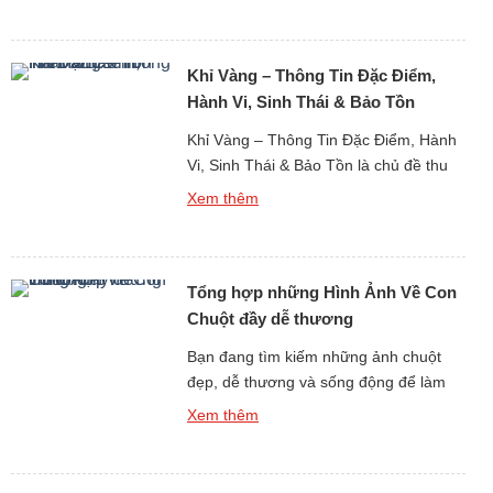
nhắc đến thế giới sinh vật biển. Với
hình dáng tỏa tròn như những vì sao
Khỉ Vàng – Thông Tin Đặc Điểm,
dưới đáy biển, sao biển không chỉ thu
hút […]
Hành Vi, Sinh Thái & Bảo Tồn
Khỉ Vàng – Thông Tin Đặc Điểm, Hành
Vi, Sinh Thái & Bảo Tồn là chủ đề thu
hút sự quan tâm lớn khi nghiên cứu về
Xem thêm
thế giới động vật linh trưởng tại khu vực
Đông Nam Á và miền nam Trung Quốc.
Khỉ vàng là tên gọi phổ biến dùng để
Tổng hợp những Hình Ảnh Về Con
chỉ một […]
Chuột đầy dễ thương
Bạn đang tìm kiếm những ảnh chuột
đẹp, dễ thương và sống động để làm
hình nền, thiết kế, in ấn hay đơn thuần
Xem thêm
chỉ để ngắm nhìn thư giãn? Bộ sưu tập
hình ảnh về con chuột dưới đây sẽ đưa
bạn bước vào một toàn cầu đáng yêu,