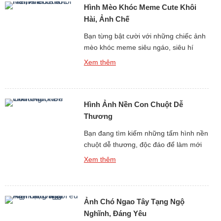
Hình Mèo Khóc Meme Cute Khôi
đa dạng và hết sức […]
Hài, Ảnh Chế
Bạn từng bật cười với những chiếc ảnh
mèo khóc meme siêu ngáo, siêu hí
hước trên mạng chưa? nếu như rồi, thì
Xem thêm
đây chính là bộ sưu tập bạn đang tìm
kiếm! Với Hình Mèo Khóc Meme Cute
Khôi Hài, Ảnh Chế được lựa chọn lọc,
Hình Ảnh Nền Con Chuột Dễ
loạt con mèo khóc meme này sẽ khiến
[…]
Thương
Bạn đang tìm kiếm những tấm hình nền
chuột dễ thương, độc đáo để làm mới
giao diện điện thoại hay máy tính? Bộ
Xem thêm
sưu tập hình Ảnh Nền Con Chuột Dễ
Thương, Điện Thoại, PC Miễn Phí Full
HD sẽ mang lại cho bạn kho hình nền
Ảnh Chó Ngao Tây Tạng Ngộ
chất lượng cao với đủ mọi phong […]
Nghĩnh, Đáng Yêu