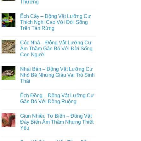
Phổ
Thường
Ếch
Biến
Giun
Trong
Không
–
Đời
có
Động
Ếch Cây – Động Vật Lưỡng Cư
Sống
bình
Vật
Con
luận
Thích Nghi Cao Với Đời Sống
Lưỡng
ở
Người
Cư
Trên Tán Rừng
Axolotl
Bí
–
Ẩn
Không
Động
Sống
có
Vật
Cóc Nhà – Động Vật Lưỡng Cư
Ẩn
bình
Lưỡng
Mình
luận
Âm Thầm Gắn Bó Với Đời Sống
Cư
ở
Dưới
Kỳ
Con Người
Ếch
Lòng
Lạ
Cây
Đất
Với
Không
–
Khả
có
Động
Nhái Bén – Động Vật Lưỡng Cư
Năng
bình
Vật
Tái
luận
Nhỏ Bé Nhưng Giàu Vai Trò Sinh
Lưỡng
ở
Sinh
Cư
Thái
Cóc
Phi
Thích
Nhà
Thường
Nghi
Không
–
Cao
có
Động
Ếch Đồng – Động Vật Lưỡng Cư
Với
bình
Vật
Đời
luận
Gắn Bó Với Đồng Ruộng
Lưỡng
ở
Sống
Cư
Nhái
Trên
Không
Âm
Bén
Tán
có
Thầm
Giun Nhiều Tơ Biển – Động Vật
–
Rừng
bình
Gắn
Động
luận
Đáy Biển Âm Thầm Nhưng Thiết
Bó
Vật
ở
Với
Yếu
Lưỡng
Ếch
Đời
Cư
Đồng
Sống
Không
Nhỏ
–
Con
có
Bé
Động