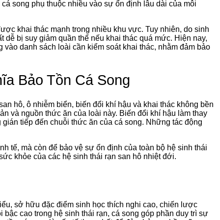
ến cá song phụ thuộc nhiều vào sự ổn định lâu dài của môi
à được khai thác mạnh trong nhiều khu vực. Tuy nhiên, do sinh
 rất dễ bị suy giảm quần thể nếu khai thác quá mức. Hiện nay,
g vào danh sách loài cần kiểm soát khai thác, nhằm đảm bảo
hĩa Bảo Tồn Cá Song
san hô, ô nhiễm biển, biến đổi khí hậu và khai thác không bền
ản và nguồn thức ăn của loài này. Biến đổi khí hậu làm thay
g gián tiếp đến chuỗi thức ăn của cá song. Những tác động
kinh tế, mà còn để bảo vệ sự ổn định của toàn bộ hệ sinh thái
sức khỏe của các hệ sinh thái rạn san hô nhiệt đới.
iểu, sở hữu đặc điểm sinh học thích nghi cao, chiến lược
ồi bậc cao trong hệ sinh thái rạn, cá song góp phần duy trì sự