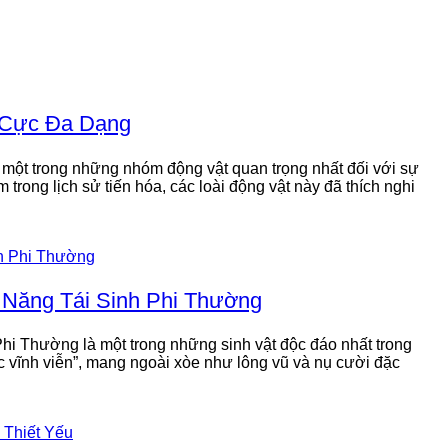
 Cực Đa Dạng
t trong những nhóm động vật quan trọng nhất đối với sự
m trong lịch sử tiến hóa, các loài động vật này đã thích nghi
 Năng Tái Sinh Phi Thường
i Thường là một trong những sinh vật độc đáo nhất trong
ọc vĩnh viễn”, mang ngoài xòe như lông vũ và nụ cười đặc