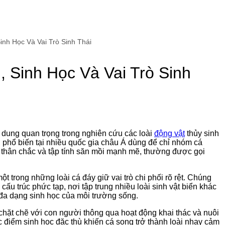
nh Học Và Vai Trò Sinh Thái
 Sinh Học Và Vai Trò Sinh
i dung quan trọng trong nghiên cứu các loài
động vật
thủy sinh
gọi phổ biến tại nhiều quốc gia châu Á dùng để chỉ nhóm cá
n, thân chắc và tập tính săn mồi mạnh mẽ, thường được gọi
một trong những loài cá đáy giữ vai trò chi phối rõ rệt. Chúng
cấu trúc phức tạp, nơi tập trung nhiều loài sinh vật biển khác
đa dạng sinh học của môi trường sống.
 chặt chẽ với con người thông qua hoạt động khai thác và nuôi
ặc điểm sinh học đặc thù khiến cá song trở thành loài nhạy cảm