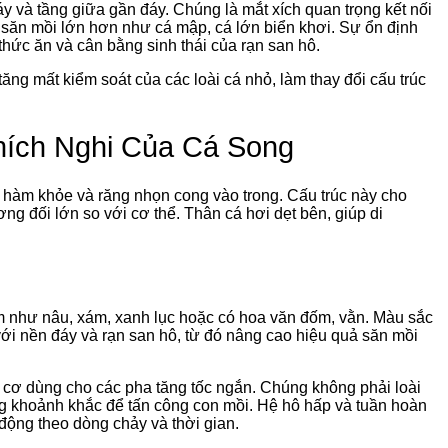
đáy và tầng giữa gần đáy. Chúng là mắt xích quan trọng kết nối
i săn mồi lớn hơn như cá mập, cá lớn biển khơi. Sự ổn định
 thức ăn và cân bằng sinh thái của rạn san hô.
ăng mất kiểm soát của các loài cá nhỏ, làm thay đổi cấu trúc
hích Nghi Của Cá Song
, hàm khỏe và răng nhọn cong vào trong. Cấu trúc này cho
ng đối lớn so với cơ thể. Thân cá hơi dẹt bên, giúp di
m như nâu, xám, xanh lục hoặc có hoa văn đốm, vằn. Màu sắc
 với nền đáy và rạn san hô, từ đó nâng cao hiệu quả săn mồi
óm cơ dùng cho các pha tăng tốc ngắn. Chúng không phải loài
g khoảnh khắc để tấn công con mồi. Hệ hô hấp và tuần hoàn
 động theo dòng chảy và thời gian.