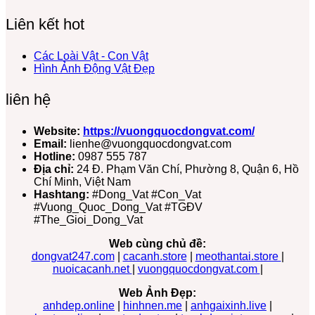
Liên kết hot
Các Loài Vật - Con Vật
Hình Ảnh Động Vật Đẹp
liên hệ
Website:
https://vuongquocdongvat.com/
Email:
lienhe@vuongquocdongvat.com
Hotline:
0987 555 787
Địa chỉ:
24 Đ. Phạm Văn Chí, Phường 8, Quận 6, Hồ
Chí Minh, Việt Nam
Hashtang:
#Dong_Vat #Con_Vat
#Vuong_Quoc_Dong_Vat #TGĐV
#The_Gioi_Dong_Vat
Web cùng chủ đề:
dongvat247.com
|
cacanh.store
|
meothantai.store
|
nuoicacanh.net
|
vuongquocdongvat.com
|
Web Ảnh Đẹp:
anhdep.online
|
hinhnen.me
|
anhgaixinh.live
|