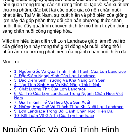
nền quan trọng trong các chương trình lai tạo và sản xuất lợn
thương phẩm, đặc biệt tại các quốc gia có nền chăn nuôi
phát triển. Tại Việt Nam, sự xuất hiện và phổ biến của giống
lợn này đã góp phần thay đổi căn bản phương thức chăn
nuôi, thúc đẩy quá trình chuyển dịch từ mô hình truyền thống
sang chăn nuôi công nghiệp hóa.
Việc tìm hiểu toàn diện về Lợn Landrace giúp làm rõ vai trò
của giống lợn này trong thế giới động vật nuôi, đồng thời
phản ánh xu hướng phát triển của ngành chăn nuôi hiện đại.
Mục Lục
1.
Nguồn Gốc Và Quá Trình Hình Thành Của Lợn Landrace
2.
Đặc Điểm Ngoại Hình Của Lợn Landrace
3.
Đặc Điểm Sinh Trưởng Và Khả Năng Sinh Sản
4.
Tập Tính Sinh Học Và Khả Năng Thích Nghi
5.
Chất Lượng Thịt Của Lợn Landrace
6.
Vai Trò Của Lợn Landrace Trong Ngành Chăn Nuôi Việt
Nam
7.
Giá Trị Kinh Tế Và Hiệu Quả Sản Xuất
8.
Những Hạn Chế Và Thách Thức Khi Nuôi Lợn Landrace
9.
Lợn Landrace Trong Bối Cảnh Chăn Nuôi Hiện Đại
10.
Kết Luận Về Giá Trị Của Lợn Landrace
Nguồn Gốc Và Quá Trình Hình