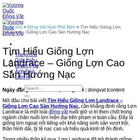
Bỏ
qua
nội
dung
Trang chủ
>
Động Vật Nuôi Phổ Biến
>
Tìm Hiểu Giống Lợn
Landrace – Giống Lợn Cao Sản Hướng Nạc
Tìm Hiểu Giống Lợn
Trang chủ
Landrace – Giống Lợn Cao
Giới thiệu
Khám Phá
Ảnh Đẹp
Sản Hướng Nạc
Liên hệ
Ngày đăng :
23-01-2026
|
Đăng bởi :
dongvat tcontent
Mở đầu cho bài viết
Tìm Hiểu Giống Lợn Landrace –
Giống Lợn Cao Sản Hướng Nạc
,
cần khẳng định rằng Lợn
Landrace là một loài
động vật
nuôi giữ vị trí then chốt trong
ngành chăn nuôi lợn hiện đại trên phạm vi toàn cầu. Đây là
giống lợn ngoại nổi tiếng với khả năng sinh sản vượt trội,
thân hình dài, tỷ lệ nạc cao và hiệu quả kinh tế ổn định.
Trong nhiều thập kỷ qua, Lợn Landrace đã trở thành giống