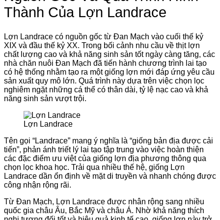
Thành Của Lợn Landrace
Lợn Landrace có nguồn gốc từ Đan Mạch vào cuối thế kỷ
XIX và đầu thế kỷ XX. Trong bối cảnh nhu cầu về thịt lợn
chất lượng cao và khả năng sinh sản tốt ngày càng tăng, các
nhà chăn nuôi Đan Mạch đã tiến hành chương trình lai tạo
có hệ thống nhằm tạo ra một giống lợn mới đáp ứng yêu cầu
sản xuất quy mô lớn. Quá trình này dựa trên việc chọn lọc
nghiêm ngặt những cá thể có thân dài, tỷ lệ nạc cao và khả
năng sinh sản vượt trội.
Lợn Landrace
Tên gọi “Landrace” mang ý nghĩa là “giống bản địa được cải
tiến”, phản ánh triết lý lai tạo tập trung vào việc hoàn thiện
các đặc điểm ưu việt của giống lợn địa phương thông qua
chọn lọc khoa học. Trải qua nhiều thế hệ, giống Lợn
Landrace dần ổn định về mặt di truyền và nhanh chóng được
công nhận rộng rãi.
Từ Đan Mạch, Lợn Landrace được nhân rộng sang nhiều
quốc gia châu Âu, Bắc Mỹ và châu Á. Nhờ khả năng thích
nghi tương đối tốt và hiệu quả kinh tế cao, giống lợn này trở