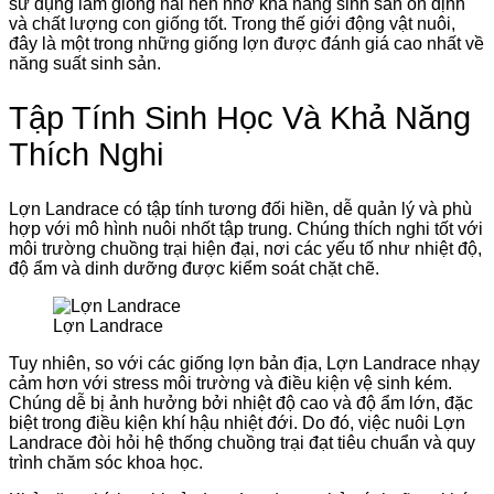
sử dụng làm giống nái nền nhờ khả năng sinh sản ổn định
và chất lượng con giống tốt. Trong thế giới động vật nuôi,
đây là một trong những giống lợn được đánh giá cao nhất về
năng suất sinh sản.
Tập Tính Sinh Học Và Khả Năng
Thích Nghi
Lợn Landrace có tập tính tương đối hiền, dễ quản lý và phù
hợp với mô hình nuôi nhốt tập trung. Chúng thích nghi tốt với
môi trường chuồng trại hiện đại, nơi các yếu tố như nhiệt độ,
độ ẩm và dinh dưỡng được kiểm soát chặt chẽ.
Lợn Landrace
Tuy nhiên, so với các giống lợn bản địa, Lợn Landrace nhạy
cảm hơn với stress môi trường và điều kiện vệ sinh kém.
Chúng dễ bị ảnh hưởng bởi nhiệt độ cao và độ ẩm lớn, đặc
biệt trong điều kiện khí hậu nhiệt đới. Do đó, việc nuôi Lợn
Landrace đòi hỏi hệ thống chuồng trại đạt tiêu chuẩn và quy
trình chăm sóc khoa học.