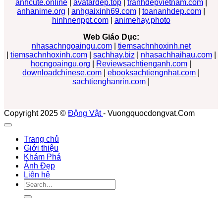
anhcute.online
|
avatardep.top
|
tranhdepvietnam.com
|
anhanime.org
|
anhgaixinh69.com
|
toananhdep.com
|
hinhnenppt.com
|
animehay.photo
Web Giáo Dục:
nhasachngoaingu.com
|
tiemsachnhoxinh.net
|
tiemsachnhoxinh.com
|
sachhay.biz
|
nhasachhaihau.com
|
hocngoaingu.org
|
Reviewsachtienganh.com
|
downloadchinese.com
|
ebooksachtiengnhat.com
|
sachtienghanrin.com
|
Copyright 2025 ©
Động Vật
- Vuongquocdongvat.Com
Trang chủ
Giới thiệu
Khám Phá
Ảnh Đẹp
Liên hệ