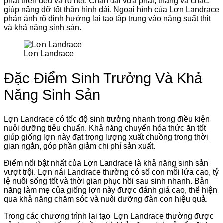
phát triển đều và rõ nét. Chân dài vừa phải, thẳng và chắc,
giúp nâng đỡ tốt thân hình dài. Ngoại hình của Lợn Landrace
phản ánh rõ định hướng lai tạo tập trung vào năng suất thịt
và khả năng sinh sản.
Lợn Landrace
Đặc Điểm Sinh Trưởng Và Khả
Năng Sinh Sản
Lợn Landrace có tốc độ sinh trưởng nhanh trong điều kiện
nuôi dưỡng tiêu chuẩn. Khả năng chuyển hóa thức ăn tốt
giúp giống lợn này đạt trọng lượng xuất chuồng trong thời
gian ngắn, góp phần giảm chi phí sản xuất.
Điểm nổi bật nhất của Lợn Landrace là khả năng sinh sản
vượt trội. Lợn nái Landrace thường có số con mỗi lứa cao, tỷ
lệ nuôi sống tốt và thời gian phục hồi sau sinh nhanh. Bản
năng làm mẹ của giống lợn này được đánh giá cao, thể hiện
qua khả năng chăm sóc và nuôi dưỡng đàn con hiệu quả.
Trong các chương trình lai tạo, Lợn Landrace thường được