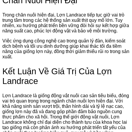
Chăn Nuôi Hiện Đại
Trong chăn nuôi hiện đại, Lợn Landrace tiếp tục giữ vai trò
trung tâm trong các hệ thống sản xuất thịt quy mô lớn. Tuy
nhiên, xu hướng phát triển bền vững đòi hỏi sự kết hợp giữa
năng suất cao, phúc lợi động vật và bảo vệ môi trường.
Việc ứng dụng công nghệ cao trong quản lý đàn, kiểm soát
dịch bệnh và tối ưu dinh dưỡng giúp khai thác tối đa tiềm
năng của giống lợn này, đồng thời giảm thiểu rủi ro trong sản
xuất.
Kết Luận Về Giá Trị Của Lợn
Landrace
Lợn Landrace là giống động vật nuôi cao sản tiêu biểu, đóng
vai trò quan trọng trong ngành chăn nuôi lợn hiện đại. Với
khả năng sinh sản vượt trội, thân hình dài và tỷ lệ nạc cao,
giống lợn này đã và đang góp phần đảm bảo nguồn cung
thực phẩm cho xã hội. Trong thế giới động vật nuôi, Lợn
Landrace không chỉ đại diện cho thành tựu của khoa học lai
tạo giống mà còn phản ánh xu hướng phát triển tất yếu của