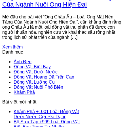
Của Ngành Nuôi Ong Hiện Đại
Mở đầu cho bài viết “Ong Châu Âu – Loài Ong Mật Nền
Tảng Của Ngành Nuôi Ong Hiện Đại”, cần khẳng định rằng
ong Châu Âu là một loài động vật thụ phấn đã được con
người thuần hóa, nghiên cứu và khai thác sâu rộng nhất
trong lịch sử phát triển của ngành […]
Xem thêm
Danh mục
Ảnh Đẹp
Động Vật Biết Bay
Động Vật Dưới Nước
Động Vật Hoang Dã Trên Cạn
Động Vật Lưỡng Cư
Động Vật Nuôi Phổ Biến
Khám Phá
Bài viết mới nhất
Khám Phá +1001 Loài Động Vật
Không
Dưới Nước Cực Đa Dạng
có
Bộ Sưu Tập +999 Loài Động Vật
Không
bình
Biết Bay Trong Tự Nhiên