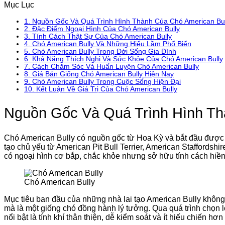
Mục Lục
1.
Nguồn Gốc Và Quá Trình Hình Thành Của Chó American Bul
2.
Đặc Điểm Ngoại Hình Của Chó American Bully
3.
Tính Cách Thật Sự Của Chó American Bully
4.
Chó American Bully Và Những Hiểu Lầm Phổ Biến
5.
Chó American Bully Trong Đời Sống Gia Đình
6.
Khả Năng Thích Nghi Và Sức Khỏe Của Chó American Bully
7.
Cách Chăm Sóc Và Huấn Luyện Chó American Bully
8.
Giá Bán Giống Chó American Bully Hiện Nay
9.
Chó American Bully Trong Cuộc Sống Hiện Đại
10.
Kết Luận Về Giá Trị Của Chó American Bully
Nguồn Gốc Và Quá Trình Hình Th
Chó American Bully có nguồn gốc từ Hoa Kỳ và bắt đầu được p
tạo chủ yếu từ American Pit Bull Terrier, American Staffordsh
có ngoại hình cơ bắp, chắc khỏe nhưng sở hữu tính cách hiền 
Chó American Bully
Mục tiêu ban đầu của những nhà lai tạo American Bully không 
mà là một giống chó đồng hành lý tưởng. Qua quá trình chọn 
nổi bật là tính khí thân thiện, dễ kiểm soát và ít hiếu chiến hơn