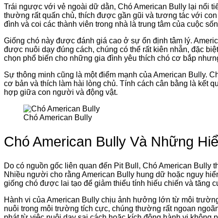
Trái ngược với vẻ ngoài dữ dằn, Chó American Bully lại nổi ti
thường rất quấn chủ, thích được gần gũi và tương tác với co
đình và coi các thành viên trong nhà là trung tâm của cuộc sốn
Giống chó này được đánh giá cao ở sự ổn định tâm lý. America
được nuôi dạy đúng cách, chúng có thể rất kiên nhẫn, đặc biệt
chọn phổ biến cho những gia đình yêu thích chó cơ bắp nhưn
Sự thông minh cũng là một điểm mạnh của American Bully. C
cơ bản và thích làm hài lòng chủ. Tính cách cân bằng là kết 
hợp giữa con người và động vật.
Chó American Bully
Chó American Bully Và Những Hi
Do có nguồn gốc liên quan đến Pit Bull, Chó American Bully t
Nhiều người cho rằng American Bully hung dữ hoặc nguy hiểm c
giống chó được lai tạo để giảm thiểu tính hiếu chiến và tăng 
Hành vi của American Bully chịu ảnh hưởng lớn từ môi trường
nuôi trong môi trường tích cực, chúng thường rất ngoan ngoã
phát từ việc nuôi dạy sai cách hoặc kích động hành vi không 