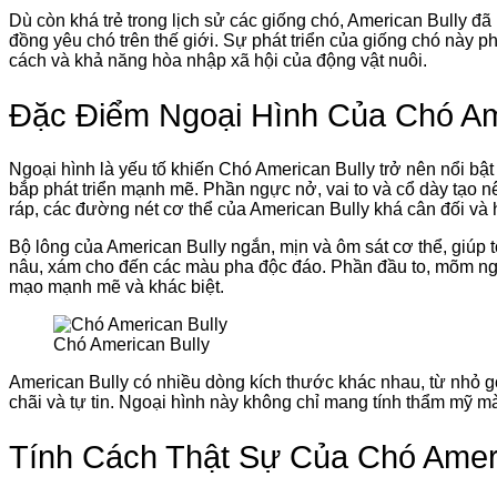
Dù còn khá trẻ trong lịch sử các giống chó, American Bully 
đồng yêu chó trên thế giới. Sự phát triển của giống chó này
cách và khả năng hòa nhập xã hội của động vật nuôi.
Đặc Điểm Ngoại Hình Của Chó Am
Ngoại hình là yếu tố khiến Chó American Bully trở nên nổi bật
bắp phát triển mạnh mẽ. Phần ngực nở, vai to và cổ dày tạo n
ráp, các đường nét cơ thể của American Bully khá cân đối và 
Bộ lông của American Bully ngắn, mịn và ôm sát cơ thể, giúp tô
nâu, xám cho đến các màu pha độc đáo. Phần đầu to, mõm ng
mạo mạnh mẽ và khác biệt.
Chó American Bully
American Bully có nhiều dòng kích thước khác nhau, từ nhỏ 
chãi và tự tin. Ngoại hình này không chỉ mang tính thẩm mỹ mà
Tính Cách Thật Sự Của Chó Ameri