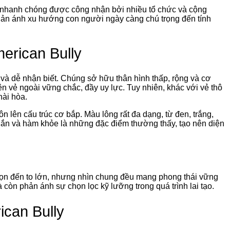
đã nhanh chóng được công nhận bởi nhiều tổ chức và cộng
 phản ánh xu hướng con người ngày càng chú trọng đến tính
erican Bully
 và dễ nhận biết. Chúng sở hữu thân hình thấp, rộng và cơ
ên vẻ ngoài vững chắc, đầy uy lực. Tuy nhiên, khác với vẻ thô
hài hòa.
n lên cấu trúc cơ bắp. Màu lông rất đa dạng, từ đen, trắng,
ắn và hàm khỏe là những đặc điểm thường thấy, tạo nên diện
gọn đến to lớn, nhưng nhìn chung đều mang phong thái vững
 còn phản ánh sự chọn lọc kỹ lưỡng trong quá trình lai tạo.
can Bully