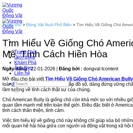
Bỏ
qua
nội
dung
Trang chủ
>
Động Vật Nuôi Phổ Biến
>
Tìm Hiểu Về Giống Chó Ameri
Tìm Hiểu Về Giống Chó Ameri
Mẽ, Tính Cách Hiền Hòa
Trang chủ
Giới thiệu
Khám Phá
Ảnh Đẹp
Ngày đăng :
22-01-2026
|
Đăng bởi :
dongvat tcontent
Liên hệ
Mở đầu cho bài viết
Tìm Hiểu Về Giống Chó American Bully
loài
động vật
với thân hình cơ bắp đồ sộ, dáng đứng vững ch
lầm tưởng về tính cách thật sự của chúng.
Chó American Bully là giống chó còn khá mới so với nhiều gi
quan tâm mạnh mẽ trên toàn thế giới. Điều đặc biệt ở America
tính cách thân thiện, tình cảm.
Việc tìm hiểu kỹ về giống chó này không chỉ giúp xóa bỏ nhữ
mối quan hệ hài hòa giữa con người và động vật trong xã hội 