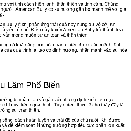
ếng với tính cách hiền lành, thân thiện và tình cảm. Chúng
n người. American Bully có xu hướng gắn bó mạnh mẽ với gia
g.
n Bully ít khi phản ứng thái quá hay hung dữ vô cớ. Khi
 là với trẻ nhỏ. Điều này khiến American Bully trở thành lựa
g vẫn mong muốn sự an toàn và thân thiện.
húng có khả năng học hỏi nhanh, hiểu được các mệnh lệnh
quả của quá trình lai tạo có định hướng, nhấn mạnh vào sự hòa
ểu Lầm Phổ Biến
hường bị nhầm lẫn và gắn với những định kiến tiêu cực.
hỉ dựa trên ngoại hình. Tuy nhiên, thực tế cho thấy đây là
cường sự thân thiện.
 sống, cách huấn luyện và thái độ của chủ nuôi. Khi được
n và dễ kiểm soát. Những trường hợp tiêu cực phần lớn xuất
phù hợp.