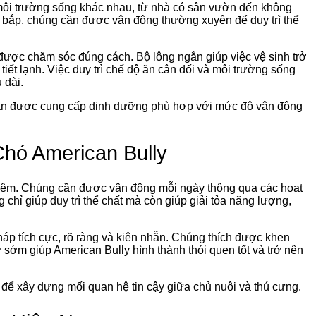
 môi trường sống khác nhau, từ nhà có sân vườn đến không
ơ bắp, chúng cần được vận động thường xuyên để duy trì thể
ược chăm sóc đúng cách. Bộ lông ngắn giúp việc vệ sinh trở
ết lạnh. Việc duy trì chế độ ăn cân đối và môi trường sống
 dài.
cần được cung cấp dinh dưỡng phù hợp với mức độ vận động
hó American Bully
hiệm. Chúng cần được vận động mỗi ngày thông qua các hoạt
chỉ giúp duy trì thể chất mà còn giúp giải tỏa năng lượng,
áp tích cực, rõ ràng và kiên nhẫn. Chúng thích được khen
 sớm giúp American Bully hình thành thói quen tốt và trở nên
để xây dựng mối quan hệ tin cậy giữa chủ nuôi và thú cưng.