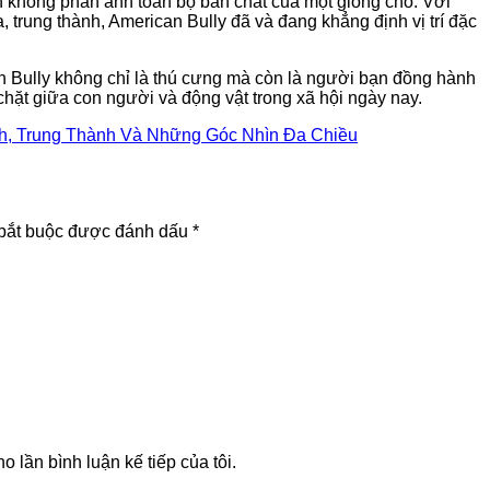
h không phản ánh toàn bộ bản chất của một giống chó. Với
, trung thành, American Bully đã và đang khẳng định vị trí đặc
 Bully không chỉ là thú cưng mà còn là người bạn đồng hành
hặt giữa con người và động vật trong xã hội ngày nay.
nh, Trung Thành Và Những Góc Nhìn Đa Chiều
bắt buộc được đánh dấu
*
o lần bình luận kế tiếp của tôi.