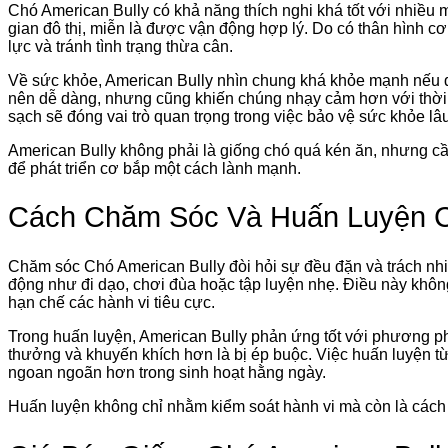
Chó American Bully có khả năng thích nghi khá tốt với nhiều
gian đô thị, miễn là được vận động hợp lý. Do có thân hình c
lực và tránh tình trạng thừa cân.
Về sức khỏe, American Bully nhìn chung khá khỏe mạnh nếu đ
nên dễ dàng, nhưng cũng khiến chúng nhạy cảm hơn với thời ti
sạch sẽ đóng vai trò quan trọng trong việc bảo vệ sức khỏe lâu
American Bully không phải là giống chó quá kén ăn, nhưng 
để phát triển cơ bắp một cách lành mạnh.
Cách Chăm Sóc Và Huấn Luyện C
Chăm sóc Chó American Bully đòi hỏi sự đều đặn và trách n
động như đi dạo, chơi đùa hoặc tập luyện nhẹ. Điều này không 
hạn chế các hành vi tiêu cực.
Trong huấn luyện, American Bully phản ứng tốt với phương ph
thưởng và khuyến khích hơn là bị ép buộc. Việc huấn luyện từ
ngoan ngoãn hơn trong sinh hoạt hằng ngày.
Huấn luyện không chỉ nhằm kiểm soát hành vi mà còn là cách 