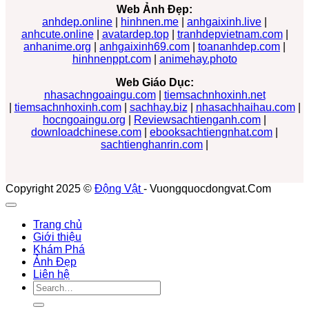
Web Ảnh Đẹp:
anhdep.online
|
hinhnen.me
|
anhgaixinh.live
|
anhcute.online
|
avatardep.top
|
tranhdepvietnam.com
|
anhanime.org
|
anhgaixinh69.com
|
toananhdep.com
|
hinhnenppt.com
|
animehay.photo
Web Giáo Dục:
nhasachngoaingu.com
|
tiemsachnhoxinh.net
|
tiemsachnhoxinh.com
|
sachhay.biz
|
nhasachhaihau.com
|
hocngoaingu.org
|
Reviewsachtienganh.com
|
downloadchinese.com
|
ebooksachtiengnhat.com
|
sachtienghanrin.com
|
Copyright 2025 ©
Động Vật
- Vuongquocdongvat.Com
Trang chủ
Giới thiệu
Khám Phá
Ảnh Đẹp
Liên hệ