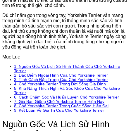
gọi thân mật là Yorkie, từ lâu đã trở thành biểu tượng của sự
tinh tế trong thế giới chó cảnh.
Dù chỉ nằm gọn trong vòng tay, Yorkshire Terrier vẫn mang
trong mình cá tính mạnh mẽ, trí thông minh sắc sảo và tinh
thần gắn bó sâu sắc với con người. Trong nhịp sống hiện
đại, khi thú cưng không chỉ đơn thuần là vật nuôi mà còn là
người bạn đồng hành tinh thần, Yorkshire Terrier ngày càng
khẳng định vị trí đặc biệt của mình trong lòng những người
yêu động vật trên toàn thế giới.
Mục Lục
1.
Nguồn Gốc Và Lịch Sử Hình Thành Của Chó Yorkshire
Terrier
2.
Đặc Điểm Ngoại Hình Của Chó Yorkshire Terrier
3.
Tính Cách Đặc Trưng Của Chó Yorkshire Terrier
4.
Chó Yorkshire Terrier Trong Đời Sống Gia Đình
5.
Khả Năng Thích Nghi Và Sức Khỏe Của Chó Yorkshire
Terrier
6.
Cách Chăm Sóc Và Huấn Luyện Chó Yorkshire Terrier
7.
Giá Bán Giống Chó Yorkshire Terrier Hiện Nay
8.
Chó Yorkshire Terrier Trong Cuộc Sống Hiện Đại
9.
Kết Luận Về Giá Trị Của Chó Yorkshire Terrier
Nguồn Gốc Và Lịch Sử Hình