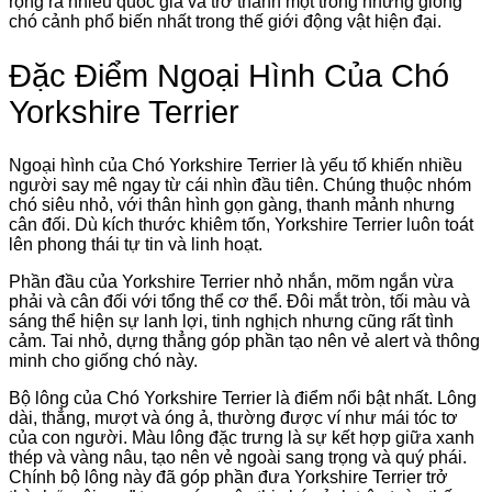
rộng ra nhiều quốc gia và trở thành một trong những giống
chó cảnh phổ biến nhất trong thế giới động vật hiện đại.
Đặc Điểm Ngoại Hình Của Chó
Yorkshire Terrier
Ngoại hình của Chó Yorkshire Terrier là yếu tố khiến nhiều
người say mê ngay từ cái nhìn đầu tiên. Chúng thuộc nhóm
chó siêu nhỏ, với thân hình gọn gàng, thanh mảnh nhưng
cân đối. Dù kích thước khiêm tốn, Yorkshire Terrier luôn toát
lên phong thái tự tin và linh hoạt.
Phần đầu của Yorkshire Terrier nhỏ nhắn, mõm ngắn vừa
phải và cân đối với tổng thể cơ thể. Đôi mắt tròn, tối màu và
sáng thể hiện sự lanh lợi, tinh nghịch nhưng cũng rất tình
cảm. Tai nhỏ, dựng thẳng góp phần tạo nên vẻ alert và thông
minh cho giống chó này.
Bộ lông của Chó Yorkshire Terrier là điểm nổi bật nhất. Lông
dài, thẳng, mượt và óng ả, thường được ví như mái tóc tơ
của con người. Màu lông đặc trưng là sự kết hợp giữa xanh
thép và vàng nâu, tạo nên vẻ ngoài sang trọng và quý phái.
Chính bộ lông này đã góp phần đưa Yorkshire Terrier trở