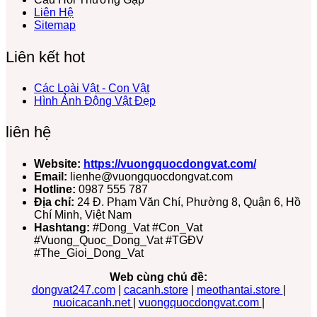
Liên Hệ
Sitemap
Liên kết hot
Các Loài Vật - Con Vật
Hình Ảnh Động Vật Đẹp
liên hệ
Website:
https://vuongquocdongvat.com/
Email:
lienhe@vuongquocdongvat.com
Hotline:
0987 555 787
Địa chỉ:
24 Đ. Phạm Văn Chí, Phường 8, Quận 6, Hồ
Chí Minh, Việt Nam
Hashtang:
#Dong_Vat #Con_Vat
#Vuong_Quoc_Dong_Vat #TGĐV
#The_Gioi_Dong_Vat
Web cùng chủ đề:
dongvat247.com
|
cacanh.store
|
meothantai.store
|
nuoicacanh.net
|
vuongquocdongvat.com
|