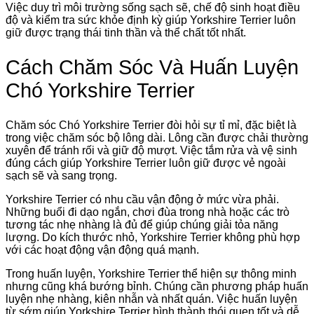
Việc duy trì môi trường sống sạch sẽ, chế độ sinh hoạt điều
độ và kiểm tra sức khỏe định kỳ giúp Yorkshire Terrier luôn
giữ được trạng thái tinh thần và thể chất tốt nhất.
Cách Chăm Sóc Và Huấn Luyện
Chó Yorkshire Terrier
Chăm sóc Chó Yorkshire Terrier đòi hỏi sự tỉ mỉ, đặc biệt là
trong việc chăm sóc bộ lông dài. Lông cần được chải thường
xuyên để tránh rối và giữ độ mượt. Việc tắm rửa và vệ sinh
đúng cách giúp Yorkshire Terrier luôn giữ được vẻ ngoài
sạch sẽ và sang trọng.
Yorkshire Terrier có nhu cầu vận động ở mức vừa phải.
Những buổi đi dạo ngắn, chơi đùa trong nhà hoặc các trò
tương tác nhẹ nhàng là đủ để giúp chúng giải tỏa năng
lượng. Do kích thước nhỏ, Yorkshire Terrier không phù hợp
với các hoạt động vận động quá mạnh.
Trong huấn luyện, Yorkshire Terrier thể hiện sự thông minh
nhưng cũng khá bướng bỉnh. Chúng cần phương pháp huấn
luyện nhẹ nhàng, kiên nhẫn và nhất quán. Việc huấn luyện
từ sớm giúp Yorkshire Terrier hình thành thói quen tốt và dễ