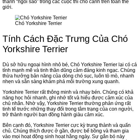
thành “ngôi sao” trong các cuộc thi chó cảnh trên toàn thế
giới.
Chó Yorkshire Terrier
Tính Cách Đặc Trưng Của Chó
Yorkshire Terrier
Dù sở hữu ngoại hình nhỏ bé, Chó Yorkshire Terrier lại có cá
tính mạnh mẽ và tinh thần dũng cảm đáng kinh ngạc. Chúng
thừa hưởng bản năng của dòng chó sục, luôn tò mò, nhanh
nhẹn và sẵn sàng khám phá môi trường xung quanh.
Yorkshire Terrier rất thông minh và nhạy bén. Chúng có khả
năng học hỏi nhanh, ghi nhớ tốt và hiểu được cảm xúc của
chủ nhân. Nhờ vậy, Yorkshire Terrier thường phản ứng rất
tinh tế trước những thay đổi trong tâm trạng của con người,
trở thành người bạn đồng hành giàu cảm xúc.
Bên cạnh đó, Yorkshire Terrier cực kỳ trung thành và quấn
chủ. Chúng thích được ở gần, được bế bồng và tham gia
vào mọi hoạt động sinh hoạt hằng ngày. Sự gắn bó này