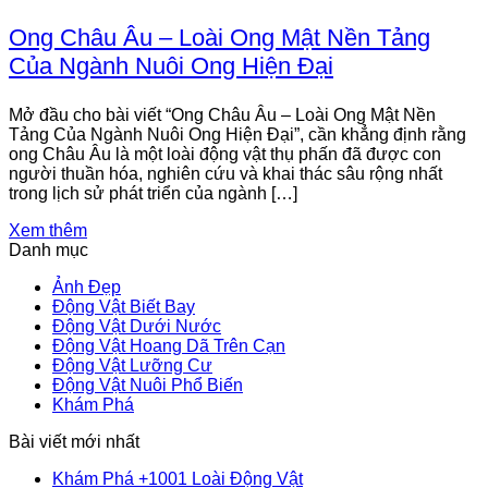
Ong Châu Âu – Loài Ong Mật Nền Tảng
Của Ngành Nuôi Ong Hiện Đại
Mở đầu cho bài viết “Ong Châu Âu – Loài Ong Mật Nền
Tảng Của Ngành Nuôi Ong Hiện Đại”, cần khẳng định rằng
ong Châu Âu là một loài động vật thụ phấn đã được con
người thuần hóa, nghiên cứu và khai thác sâu rộng nhất
trong lịch sử phát triển của ngành […]
Xem thêm
Danh mục
Ảnh Đẹp
Động Vật Biết Bay
Động Vật Dưới Nước
Động Vật Hoang Dã Trên Cạn
Động Vật Lưỡng Cư
Động Vật Nuôi Phổ Biến
Khám Phá
Bài viết mới nhất
Khám Phá +1001 Loài Động Vật