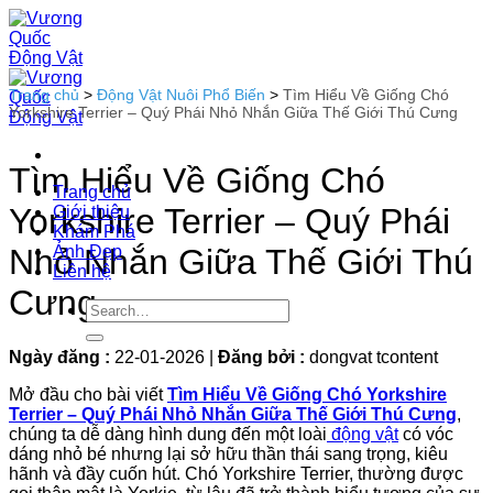
Bỏ
qua
nội
dung
Trang chủ
>
Động Vật Nuôi Phổ Biến
>
Tìm Hiểu Về Giống Chó
Yorkshire Terrier – Quý Phái Nhỏ Nhắn Giữa Thế Giới Thú Cưng
Tìm Hiểu Về Giống Chó
Trang chủ
Yorkshire Terrier – Quý Phái
Giới thiệu
Khám Phá
Ảnh Đẹp
Nhỏ Nhắn Giữa Thế Giới Thú
Liên hệ
Cưng
Ngày đăng :
22-01-2026
|
Đăng bởi :
dongvat tcontent
Mở đầu cho bài viết
Tìm Hiểu Về Giống Chó Yorkshire
Terrier – Quý Phái Nhỏ Nhắn Giữa Thế Giới Thú Cưng
,
chúng ta dễ dàng hình dung đến một loài
động vật
có vóc
dáng nhỏ bé nhưng lại sở hữu thần thái sang trọng, kiêu
hãnh và đầy cuốn hút. Chó Yorkshire Terrier, thường được