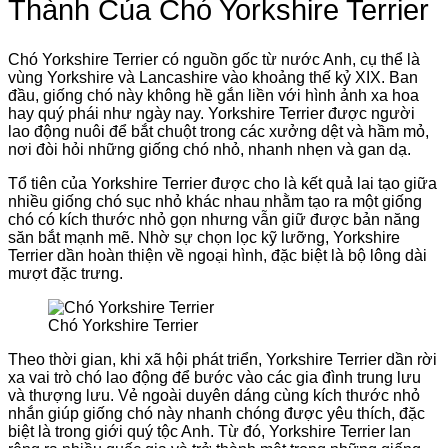
Thành Của Chó Yorkshire Terrier
Chó Yorkshire Terrier có nguồn gốc từ nước Anh, cụ thể là
vùng Yorkshire và Lancashire vào khoảng thế kỷ XIX. Ban
đầu, giống chó này không hề gắn liền với hình ảnh xa hoa
hay quý phái như ngày nay. Yorkshire Terrier được người
lao động nuôi để bắt chuột trong các xưởng dệt và hầm mỏ,
nơi đòi hỏi những giống chó nhỏ, nhanh nhẹn và gan dạ.
Tổ tiên của Yorkshire Terrier được cho là kết quả lai tạo giữa
nhiều giống chó sục nhỏ khác nhau nhằm tạo ra một giống
chó có kích thước nhỏ gọn nhưng vẫn giữ được bản năng
săn bắt mạnh mẽ. Nhờ sự chọn lọc kỹ lưỡng, Yorkshire
Terrier dần hoàn thiện về ngoại hình, đặc biệt là bộ lông dài
mượt đặc trưng.
Chó Yorkshire Terrier
Theo thời gian, khi xã hội phát triển, Yorkshire Terrier dần rời
xa vai trò chó lao động để bước vào các gia đình trung lưu
và thượng lưu. Vẻ ngoài duyên dáng cùng kích thước nhỏ
nhắn giúp giống chó này nhanh chóng được yêu thích, đặc
biệt là trong giới quý tộc Anh. Từ đó, Yorkshire Terrier lan