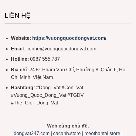
LIÊN HỆ
Website:
https://vuongquocdongvat.com/
Email:
lienhe@vuongquocdongvat.com
Hotline:
0987 555 787
Địa chỉ:
24 Đ. Phạm Văn Chí, Phường 8, Quận 6, Hồ
Chí Minh, Việt Nam
Hashtang:
#Dong_Vat #Con_Vat
#Vuong_Quoc_Dong_Vat #TGĐV
#The_Gioi_Dong_Vat
Web cùng chủ đề:
dongvat247.com
|
cacanh.store
|
meothantai.store
|