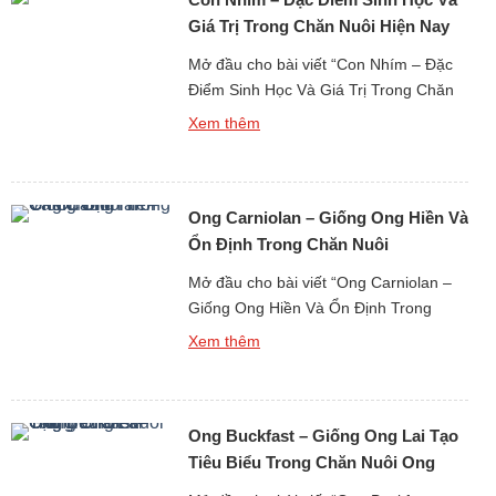
Giá Trị Trong Chăn Nuôi Hiện Nay
Mở đầu cho bài viết “Con Nhím – Đặc
Điểm Sinh Học Và Giá Trị Trong Chăn
Nuôi Hiện Nay”, cần khẳng định rằng
Xem thêm
con nhím là một loài động vật hoang dã
có vị trí đặc biệt trong hệ sinh thái tự
nhiên cũng như trong các mô hình chăn
Ong Carniolan – Giống Ong Hiền Và
nuôi bán hoang dã […]
Ổn Định Trong Chăn Nuôi
Mở đầu cho bài viết “Ong Carniolan –
Giống Ong Hiền Và Ổn Định Trong
Chăn Nuôi Hiện Đại”, cần khẳng định
Xem thêm
rằng ong Carniolan là một loài động vật
thụ phấn có giá trị cao cả về mặt sinh
học lẫn kinh tế, được đánh giá là một
Ong Buckfast – Giống Ong Lai Tạo
trong những giống ong châu Âu […]
Tiêu Biểu Trong Chăn Nuôi Ong