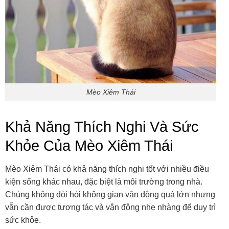
Mèo Xiêm Thái
Khả Năng Thích Nghi Và Sức
Khỏe Của Mèo Xiêm Thái
Mèo Xiêm Thái có khả năng thích nghi tốt với nhiều điều
kiện sống khác nhau, đặc biệt là môi trường trong nhà.
Chúng không đòi hỏi không gian vận động quá lớn nhưng
vẫn cần được tương tác và vận động nhẹ nhàng để duy trì
sức khỏe.