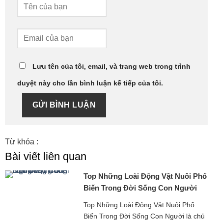
Lưu tên của tôi, email, và trang web trong trình
duyệt này cho lần bình luận kế tiếp của tôi.
GỬI BÌNH LUẬN
Từ khóa :
Bài viết liên quan
Top Những Loài Động Vật Nuôi Phổ
Biến Trong Đời Sống Con Người
Top Những Loài Động Vật Nuôi Phổ
Biến Trong Đời Sống Con Người là chủ