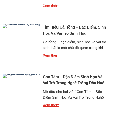
đề phản ánh rõ nét mối quan hệ lâu dài
Xem thêm
và bền chặt giữa con người với thế giới
tự nhiên. Từ khi con người bắt đầu định
cư, canh tác và xây dựng cộng đồng,
Tìm Hiểu Cá Hồng – Đặc Điểm, Sinh
các loài động vật […]
Học Và Vai Trò Sinh Thái
Cá hồng – đặc điểm, sinh học và vai trò
sinh thái là một chủ đề quan trọng khi
nghiên cứu các loài động vật thủy sinh
Xem thêm
biển có giá trị sinh học, sinh thái và kinh
tế cao. Cá hồng không chỉ là một nhóm
cá quen thuộc trong đời sống con
Con Tằm – Đặc Điểm Sinh Học Và
người mà […]
Vai Trò Trong Nghề Trồng Dâu Nuôi
Tằm
Mở đầu cho bài viết “Con Tằm – Đặc
Điểm Sinh Học Và Vai Trò Trong Nghề
Trồng Dâu Nuôi Tằm”, cần khẳng định
Xem thêm
rằng con tằm là một loài động vật côn