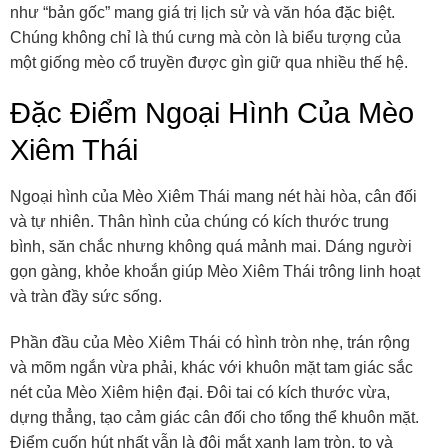
như “bản gốc” mang giá trị lịch sử và văn hóa đặc biệt.
Chúng không chỉ là thú cưng mà còn là biểu tượng của
một giống mèo cổ truyền được gìn giữ qua nhiều thế hệ.
Đặc Điểm Ngoại Hình Của Mèo
Xiêm Thái
Ngoại hình của Mèo Xiêm Thái mang nét hài hòa, cân đối
và tự nhiên. Thân hình của chúng có kích thước trung
bình, săn chắc nhưng không quá mảnh mai. Dáng người
gọn gàng, khỏe khoắn giúp Mèo Xiêm Thái trông linh hoạt
và tràn đầy sức sống.
Phần đầu của Mèo Xiêm Thái có hình tròn nhẹ, trán rộng
và mõm ngắn vừa phải, khác với khuôn mặt tam giác sắc
nét của Mèo Xiêm hiện đại. Đôi tai có kích thước vừa,
dựng thẳng, tạo cảm giác cân đối cho tổng thể khuôn mặt.
Điểm cuốn hút nhất vẫn là đôi mắt xanh lam tròn, to và