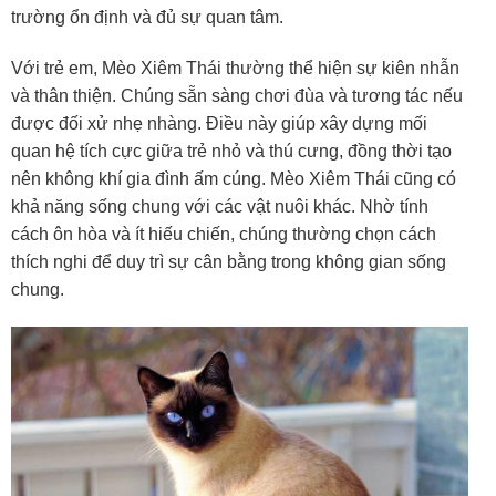
trường ổn định và đủ sự quan tâm.
Với trẻ em, Mèo Xiêm Thái thường thể hiện sự kiên nhẫn
và thân thiện. Chúng sẵn sàng chơi đùa và tương tác nếu
được đối xử nhẹ nhàng. Điều này giúp xây dựng mối
quan hệ tích cực giữa trẻ nhỏ và thú cưng, đồng thời tạo
nên không khí gia đình ấm cúng. Mèo Xiêm Thái cũng có
khả năng sống chung với các vật nuôi khác. Nhờ tính
cách ôn hòa và ít hiếu chiến, chúng thường chọn cách
thích nghi để duy trì sự cân bằng trong không gian sống
chung.