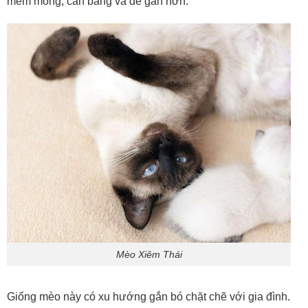
mềm mỏng, cân bằng và dễ gần hơn.
Mèo Xiêm Thái
Giống mèo này có xu hướng gắn bó chặt chẽ với gia đình.