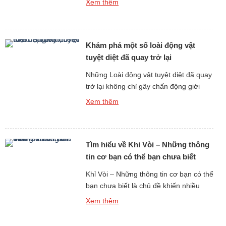
Xem thêm
vật hoang dã. Với vẻ đẹp thanh tao,
dáng bơi uyển chuyển và hình ảnh gắn
liền với tình yêu, sự chung thủy, thiên
Khám phá một số loài động vật
nga từ lâu đã trở […]
tuyệt diệt đã quay trở lại
Những Loài động vật tuyệt diệt đã quay
trở lại không chỉ gây chấn động giới
khoa học bởi sự hồi sinh kỳ diệu, mà
Xem thêm
còn khơi gợi sự tò mò về tiếng kêu và
âm thanh của chúng – những âm thanh
tưởng chừng đã biến mất vĩnh viễn khỏi
Tìm hiểu về Khỉ Vòi – Những thông
Trái Đất. Những âm […]
tin cơ bạn có thể bạn chưa biết
Khỉ Vòi – Những thông tin cơ bạn có thể
bạn chưa biết là chủ đề khiến nhiều
người bất ngờ khi tìm hiểu về một trong
Xem thêm
những loài linh trưởng độc đáo nhất
hành tinh. Với chiếc mũi dài kỳ lạ, thân