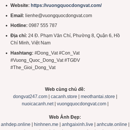
Website:
https://vuongquocdongvat.com/
Email:
lienhe@vuongquocdongvat.com
Hotline:
0987 555 787
Địa chỉ:
24 Đ. Phạm Văn Chí, Phường 8, Quận 6, Hồ
Chí Minh, Việt Nam
Hashtang:
#Dong_Vat #Con_Vat
#Vuong_Quoc_Dong_Vat #TGĐV
#The_Gioi_Dong_Vat
Web cùng chủ đề:
dongvat247.com
|
cacanh.store
|
meothantai.store
|
nuoicacanh.net
|
vuongquocdongvat.com
|
Web Ảnh Đẹp:
anhdep.online
|
hinhnen.me
|
anhgaixinh.live
|
anhcute.online
|