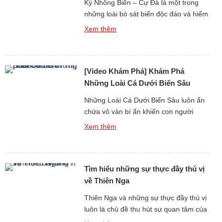
Kỳ Nhông Biển – Cự Đà là một trong
những loài bò sát biển độc đáo và hiếm
hoi trên thế giới, thu hút sự chú ý không
Xem thêm
chỉ bởi khả năng sinh sống dưới nước
mà còn bởi tiếng kêu và hệ thống âm
thanh giao tiếp đặc trưng. Không giống
[Video Khám Phá] Khám Phá
các loài động […]
Những Loài Cá Dưới Biển Sâu
Những Loài Cá Dưới Biển Sâu luôn ẩn
chứa vô vàn bí ẩn khiến con người
không khỏi tò mò, đặc biệt là tiếng kêu
Xem thêm
và âm thanh phát ra từ môi trường đại
dương tối tăm và áp suất khắc nghiệt.
Dù sống ở độ sâu hàng trăm đến hàng
Tìm hiểu những sự thực đầy thú vị
nghìn mét dưới mặt […]
về Thiên Nga
Thiên Nga và những sự thực đầy thú vị
luôn là chủ đề thu hút sự quan tâm của
những người yêu thiên nhiên và động