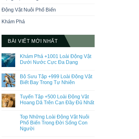
Động Vật Nuôi Phổ Biến
Khám Phá
BÀI VIẾT MỚI NHẤT
Khám Phá +1001 Loài Động Vật
Dưới Nước Cực Đa Dạng
Không
có
Bộ Sưu Tập +999 Loài Động Vật
bình
luận
Biết Bay Trong Tự Nhiên
ở
Khám
Không
Phá
có
Tuyển Tập +500 Loài Động Vật
+1001
bình
Loài
luận
Hoang Dã Trên Cạn Đầy Đủ Nhất
Động
ở
Vật
Bộ
Không
Dưới
Sưu
có
Top Những Loài Động Vật Nuôi
Nước
Tập
bình
Cực
+999
luận
Phổ Biến Trong Đời Sống Con
Đa
Loài
ở
Người
Dạng
Động
Tuyển
Vật
Tập
Không
Biết
+500