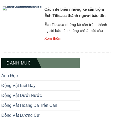
hình to lớn và lối sống gắn liền với rừng
Cách để biến những kẻ săn trộm
ngập mặn, […]
Ếch Titicaca thành người bảo tồn
Ếch Titicaca những kẻ săn trộm thành
người bảo tồn không chỉ là một câu
chuyện mang tính nhân văn sâu sắc,
Xem thêm
mà còn là một chiến lược bảo tồn sáng
tạo đang được áp dụng tại nhiều khu
vực quanh hồ Titicaca – hồ nước ngọt
lớn nhất Nam Mỹ nằm giữa Peru và […]
DANH MỤC
Ảnh Đẹp
Động Vật Biết Bay
Động Vật Dưới Nước
Động Vật Hoang Dã Trên Cạn
Động Vật Lưỡng Cư