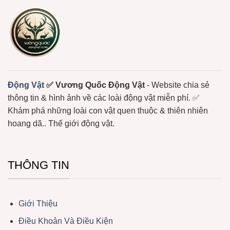
Nọc
Loài
Độc
Động
Mạnh
Vật
Không
Xương
Sống
Trôi
Nổi
Ở
Biển
Động Vật
✅ Vương Quốc Động Vật
- Website chia sẻ
thông tin & hình ảnh về các loài động vật miễn phí. ✅
Khám phá những loài con vật quen thuộc & thiên nhiên
hoang dã.. Thế giới động vật.
THÔNG TIN
Giới Thiệu
Điều Khoản Và Điều Kiện