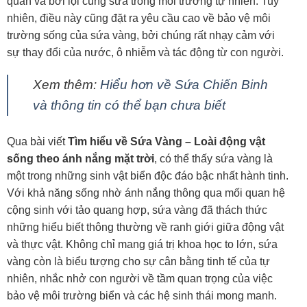
quan và bơi lội cùng sứa trong môi trường tự nhiên. Tuy
nhiên, điều này cũng đặt ra yêu cầu cao về bảo vệ môi
trường sống của sứa vàng, bởi chúng rất nhạy cảm với
sự thay đổi của nước, ô nhiễm và tác động từ con người.
Xem thêm:
Hiểu hơn về Sứa Chiến Binh
và thông tin có thể bạn chưa biết
Qua bài viết
Tìm hiểu về Sứa Vàng – Loài động vật
sống theo ánh nắng mặt trời
, có thể thấy sứa vàng là
một trong những sinh vật biển độc đáo bậc nhất hành tinh.
Với khả năng sống nhờ ánh nắng thông qua mối quan hệ
cộng sinh với tảo quang hợp, sứa vàng đã thách thức
những hiểu biết thông thường về ranh giới giữa động vật
và thực vật. Không chỉ mang giá trị khoa học to lớn, sứa
vàng còn là biểu tượng cho sự cân bằng tinh tế của tự
nhiên, nhắc nhở con người về tầm quan trọng của việc
bảo vệ môi trường biển và các hệ sinh thái mong manh.