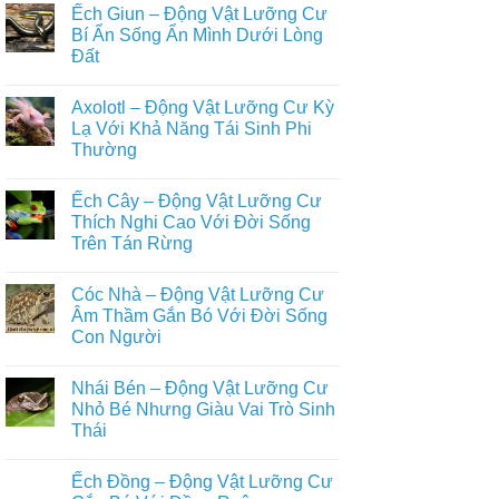
có
Bay
Loài
Ếch Giun – Động Vật Lưỡng Cư
bình
Trong
Động
luận
Bí Ẩn Sống Ẩn Mình Dưới Lòng
Tự
Vật
ở
Nhiên
Hoang
Đất
Top
Dã
Những
Trên
Không
Loài
Cạn
có
Động
Axolotl – Động Vật Lưỡng Cư Kỳ
Đầy
bình
Vật
Đủ
luận
Lạ Với Khả Năng Tái Sinh Phi
Nuôi
ở
Nhất
Phổ
Thường
Ếch
Biến
Giun
Trong
Không
–
Đời
có
Động
Ếch Cây – Động Vật Lưỡng Cư
Sống
bình
Vật
Con
luận
Thích Nghi Cao Với Đời Sống
Lưỡng
ở
Người
Cư
Trên Tán Rừng
Axolotl
Bí
–
Ẩn
Không
Động
Sống
có
Vật
Cóc Nhà – Động Vật Lưỡng Cư
Ẩn
bình
Lưỡng
Mình
luận
Âm Thầm Gắn Bó Với Đời Sống
Cư
ở
Dưới
Kỳ
Con Người
Ếch
Lòng
Lạ
Cây
Đất
Với
Không
–
Khả
có
Động
Nhái Bén – Động Vật Lưỡng Cư
Năng
bình
Vật
Tái
luận
Nhỏ Bé Nhưng Giàu Vai Trò Sinh
Lưỡng
ở
Sinh
Cư
Thái
Cóc
Phi
Thích
Nhà
Thường
Nghi
Không
–
Cao
có
Động
Ếch Đồng – Động Vật Lưỡng Cư
Với
bình
Vật
Đời
luận