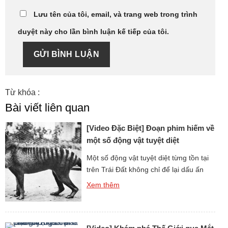
Lưu tên của tôi, email, và trang web trong trình
duyệt này cho lần bình luận kế tiếp của tôi.
GỬI BÌNH LUẬN
Từ khóa :
Bài viết liên quan
[Video Đặc Biệt] Đoạn phim hiếm về
một số động vật tuyệt diệt
Một số động vật tuyệt diệt từng tồn tại
trên Trái Đất không chỉ để lại dấu ấn
qua hóa thạch hay hình ảnh phục
Xem thêm
dựng, mà còn khơi gợi trí tò mò về
tiếng kêu và âm thanh mà chúng đã
từng phát ra. Thông qua các đoạn phim