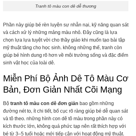
Tranh tô màu con dê dễ thương
Phần này giúp bé rèn luyện sự nhẫn nại, kỹ năng quan sát
và cách xử lý những mảng màu nhỏ. Đây cũng là lựa
chọn lựa lựa tuyệt vời cho thầy giáo khi muốn tạo bài tập
mỹ thuật tăng cho học sinh. không những thế, tranh còn
giúp bé hình dung rõ hơn về môi trường sống và đặc điểm
sinh vật học của loài dê.
Miễn Phí Bộ Ảnh Dê Tô Màu Cơ
Bản, Đơn Giản Nhất Cõi Mạng
Bộ
tranh tô màu con dê đơn giản
bao gồm những
đường nét to, ít chi tiết, bố cục rõ ràng giúp bé dễ quan sát
và tô theo. những hình con dê tô màu trong phần này có
kích thước lớn, không quá phức tạp nên rất thích hợp với
bé từ 3–5 tuổi hoặc mới tiếp cận với hoạt động mỹ thuật.