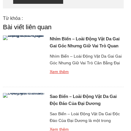
Từ khóa :
Bài viết liên quan
Nhím Biển – Loài Động Vật Da Gai
Gai Góc Nhưng Giữ Vai Trò Quan
Trọng
Nhím Biển – Loài Động Vật Da Gai Gai
Góc Nhưng Giữ Vai Trò Cân Bằng Đại
Dương là một sinh vật biển quen thuộc
Xem thêm
với người dân vùng ven biển, đồng thời
cũng là loài khiến nhiều người dè
chừng bởi vẻ ngoài đầy gai nhọn. Chỉ
Sao Biển – Loài Động Vật Da Gai
cần một bước chân sơ ý khi […]
Độc Đáo Của Đại Dương
Sao Biển – Loài Động Vật Da Gai Độc
Đáo Của Đại Dương là một trong
những hình ảnh quen thuộc và mang
Xem thêm