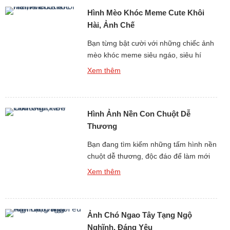
bạn bước vào một toàn cầu đáng yêu,
Hình Mèo Khóc Meme Cute Khôi
đa dạng và hết sức […]
Hài, Ảnh Chế
Bạn từng bật cười với những chiếc ảnh
mèo khóc meme siêu ngáo, siêu hí
hước trên mạng chưa? nếu như rồi, thì
Xem thêm
đây chính là bộ sưu tập bạn đang tìm
kiếm! Với Hình Mèo Khóc Meme Cute
Khôi Hài, Ảnh Chế được lựa chọn lọc,
Hình Ảnh Nền Con Chuột Dễ
loạt con mèo khóc meme này sẽ khiến
[…]
Thương
Bạn đang tìm kiếm những tấm hình nền
chuột dễ thương, độc đáo để làm mới
giao diện điện thoại hay máy tính? Bộ
Xem thêm
sưu tập hình Ảnh Nền Con Chuột Dễ
Thương, Điện Thoại, PC Miễn Phí Full
HD sẽ mang lại cho bạn kho hình nền
Ảnh Chó Ngao Tây Tạng Ngộ
chất lượng cao với đủ mọi phong […]
Nghĩnh, Đáng Yêu