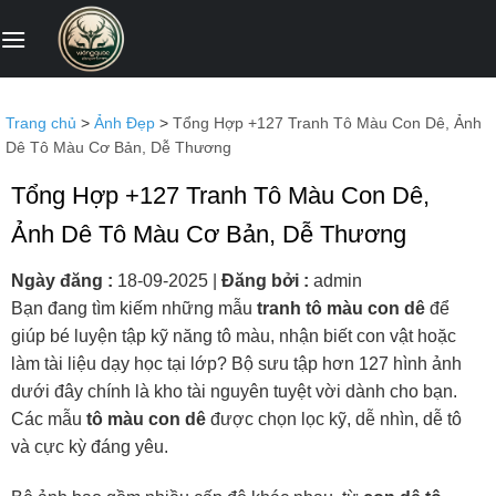
Bỏ
qua
nội
dung
Trang chủ
>
Ảnh Đẹp
>
Tổng Hợp +127 Tranh Tô Màu Con Dê, Ảnh
Dê Tô Màu Cơ Bản, Dễ Thương
Tổng Hợp +127 Tranh Tô Màu Con Dê,
Ảnh Dê Tô Màu Cơ Bản, Dễ Thương
Ngày đăng :
18-09-2025
|
Đăng bởi :
admin
Bạn đang tìm kiếm những mẫu
tranh tô màu con dê
để
giúp bé luyện tập kỹ năng tô màu, nhận biết con vật hoặc
làm tài liệu dạy học tại lớp? Bộ sưu tập hơn 127 hình ảnh
dưới đây chính là kho tài nguyên tuyệt vời dành cho bạn.
Các mẫu
tô màu con dê
được chọn lọc kỹ, dễ nhìn, dễ tô
và cực kỳ đáng yêu.