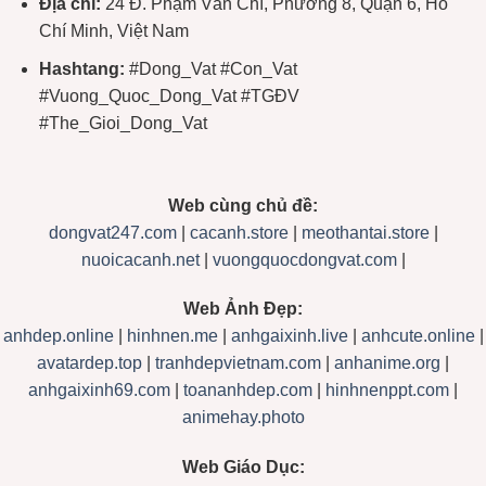
Địa chỉ:
24 Đ. Phạm Văn Chí, Phường 8, Quận 6, Hồ
Chí Minh, Việt Nam
Hashtang:
#Dong_Vat #Con_Vat
#Vuong_Quoc_Dong_Vat #TGĐV
#The_Gioi_Dong_Vat
Web cùng chủ đề:
dongvat247.com
|
cacanh.store
|
meothantai.store
|
nuoicacanh.net
|
vuongquocdongvat.com
|
Web Ảnh Đẹp:
anhdep.online
|
hinhnen.me
|
anhgaixinh.live
|
anhcute.online
|
avatardep.top
|
tranhdepvietnam.com
|
anhanime.org
|
anhgaixinh69.com
|
toananhdep.com
|
hinhnenppt.com
|
animehay.photo
Web Giáo Dục: