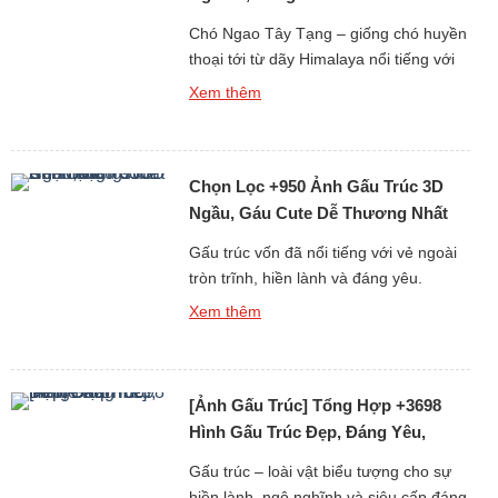
Chó Ngao Tây Tạng – giống chó huyền
thoại tới từ dãy Himalaya nổi tiếng với
thân hình to lớn, bộ lông dày bồng
Xem thêm
bềnh và thần thái “đại ca vùng núi”. Tuy
nhiên, kế bên vẻ ngoài uy nghi, chó
Ngao cũng có những khoảnh khắc vô
Chọn Lọc +950 Ảnh Gấu Trúc 3D
cùng ngộ nghĩnh, dễ thương khiến bao
[…]
Ngầu, Gáu Cute Dễ Thương Nhất
Cõi Mạng
Gấu trúc vốn đã nổi tiếng với vẻ ngoài
tròn trĩnh, hiền lành và đáng yêu.
Nhưng khi được đưa vào thế giới hình
Xem thêm
ảnh 3D sống động, gấu trúc lại càng trở
nên ngầu, dễ thương và thu hút đến
khó cưỡng. Nếu bạn đang tìm kiếm ảnh
[Ảnh Gấu Trúc] Tổng Hợp +3698
gấu trúc 3D đẹp – vừa […]
Hình Gấu Trúc Đẹp, Đáng Yêu,
Meme Hài
Gấu trúc – loài vật biểu tượng cho sự
hiền lành, ngộ nghĩnh và siêu cấp đáng