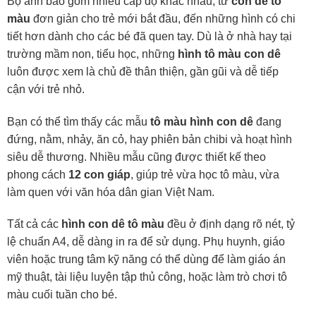
Bộ ảnh bao gồm nhiều cấp độ khác nhau, từ
con dê tô
màu
đơn giản cho trẻ mới bắt đầu, đến những hình có chi
tiết hơn dành cho các bé đã quen tay. Dù là ở nhà hay tại
trường mầm non, tiểu học, những
hình tô màu con dê
luôn được xem là chủ đề thân thiện, gần gũi và dễ tiếp
cận với trẻ nhỏ.
Bạn có thể tìm thấy các mẫu
tô màu hình con dê
đang
đứng, nằm, nhảy, ăn cỏ, hay phiên bản chibi và hoạt hình
siêu dễ thương. Nhiều mẫu cũng được thiết kế theo
phong cách
12 con giáp
, giúp trẻ vừa học tô màu, vừa
làm quen với văn hóa dân gian Việt Nam.
Tất cả các
hình con dê tô màu
đều ở định dạng rõ nét, tỷ
lệ chuẩn A4, dễ dàng in ra để sử dụng. Phụ huynh, giáo
viên hoặc trung tâm kỹ năng có thể dùng để làm giáo án
mỹ thuật, tài liệu luyện tập thủ công, hoặc làm trò chơi tô
màu cuối tuần cho bé.