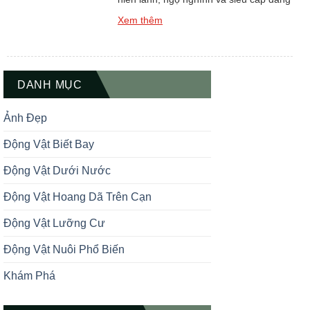
yêu – từ lâu đã chiếm trọn cảm tình của
Xem thêm
rất nhiều người yêu động vật. Trong bài
viết này, bạn sẽ được khám phá bộ sưu
tập ảnh gấu trúc đẹp, đáng yêu và
meme hài hước, […]
DANH MỤC
Ảnh Đẹp
Động Vật Biết Bay
Động Vật Dưới Nước
Động Vật Hoang Dã Trên Cạn
Động Vật Lưỡng Cư
Động Vật Nuôi Phổ Biến
Khám Phá