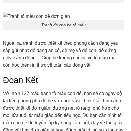
Tranh dê cho bé tô màu
Ngoài ra, tranh được thiết kế theo phong cách đáng yêu,
sắp gũi như: dê đang ăn cỏ, dê mẹ và dê con, dê đứng
giữa cánh đồng… Giúp bé không chỉ vui vẻ tô màu mà
còn học thêm tri thức về toàn cầu động vật.
Đoạn Kết
Với hơn 127 mẫu tranh tô màu con dê, bạn sẽ có ngay bộ
tài liệu phong phú để bé vừa học vừa chơi. Các hình ảnh
được thiết kế đơn giản, đường nét rõ ràng, phù hợp cho
mọi lứa tuổi từ mẫu giáo đến tiểu học. Dù bạn cần hình tô
màu con dê để luyện tập kỹ năng cầm bút, dạy về thế giới
động vật hay đơn giản là hoạt động giải trí, bộ sưu tập này