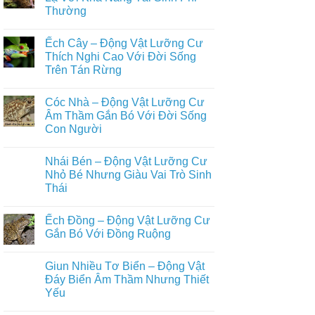
ở
Nhất
Phổ
Thường
Ếch
Biến
Giun
Trong
Không
–
Đời
có
Động
Ếch Cây – Động Vật Lưỡng Cư
Sống
bình
Vật
Con
luận
Thích Nghi Cao Với Đời Sống
Lưỡng
ở
Người
Cư
Trên Tán Rừng
Axolotl
Bí
–
Ẩn
Không
Động
Sống
có
Vật
Cóc Nhà – Động Vật Lưỡng Cư
Ẩn
bình
Lưỡng
Mình
luận
Âm Thầm Gắn Bó Với Đời Sống
Cư
ở
Dưới
Kỳ
Con Người
Ếch
Lòng
Lạ
Cây
Đất
Với
Không
–
Khả
có
Động
Nhái Bén – Động Vật Lưỡng Cư
Năng
bình
Vật
Tái
luận
Nhỏ Bé Nhưng Giàu Vai Trò Sinh
Lưỡng
ở
Sinh
Cư
Thái
Cóc
Phi
Thích
Nhà
Thường
Nghi
Không
–
Cao
có
Động
Ếch Đồng – Động Vật Lưỡng Cư
Với
bình
Vật
Đời
luận
Gắn Bó Với Đồng Ruộng
Lưỡng
ở
Sống
Cư
Nhái
Trên
Không
Âm
Bén
Tán
có
Thầm
Giun Nhiều Tơ Biển – Động Vật
–
Rừng
bình
Gắn
Động
luận
Đáy Biển Âm Thầm Nhưng Thiết
Bó
Vật
ở
Với
Yếu
Lưỡng
Ếch
Đời
Cư
Đồng
Sống
Không
Nhỏ
–