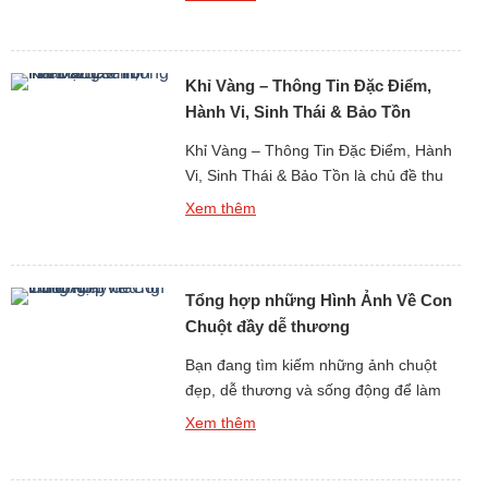
tính biểu tượng nhất khi con người
nhắc đến thế giới sinh vật biển. Với
hình dáng tỏa tròn như những vì sao
Khỉ Vàng – Thông Tin Đặc Điểm,
dưới đáy biển, sao biển không chỉ thu
hút […]
Hành Vi, Sinh Thái & Bảo Tồn
Khỉ Vàng – Thông Tin Đặc Điểm, Hành
Vi, Sinh Thái & Bảo Tồn là chủ đề thu
hút sự quan tâm lớn khi nghiên cứu về
Xem thêm
thế giới động vật linh trưởng tại khu vực
Đông Nam Á và miền nam Trung Quốc.
Khỉ vàng là tên gọi phổ biến dùng để
Tổng hợp những Hình Ảnh Về Con
chỉ một […]
Chuột đầy dễ thương
Bạn đang tìm kiếm những ảnh chuột
đẹp, dễ thương và sống động để làm
hình nền, thiết kế, in ấn hay đơn thuần
Xem thêm
chỉ để ngắm nhìn thư giãn? Bộ sưu tập
hình ảnh về con chuột dưới đây sẽ đưa