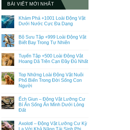
BÀI VIẾT MỚI NHẤT
Khám Phá +1001 Loài Động Vật
Dưới Nước Cực Đa Dạng
Không
có
Bộ Sưu Tập +999 Loài Động Vật
bình
luận
Biết Bay Trong Tự Nhiên
ở
Khám
Không
Phá
có
Tuyển Tập +500 Loài Động Vật
+1001
bình
Loài
luận
Hoang Dã Trên Cạn Đầy Đủ Nhất
Động
ở
Vật
Bộ
Không
Dưới
Sưu
có
Top Những Loài Động Vật Nuôi
Nước
Tập
bình
Cực
+999
luận
Phổ Biến Trong Đời Sống Con
Đa
Loài
ở
Người
Dạng
Động
Tuyển
Vật
Tập
Không
Biết
+500
có
Bay
Loài
Ếch Giun – Động Vật Lưỡng Cư
bình
Trong
Động
luận
Bí Ẩn Sống Ẩn Mình Dưới Lòng
Tự
Vật
ở
Nhiên
Hoang
Đất
Top
Dã
Những
Trên
Không
Loài
Cạn
có
Động
Axolotl – Động Vật Lưỡng Cư Kỳ
Đầy
bình
Vật
Đủ
luận
Lạ Với Khả Năng Tái Sinh Phi
Nuôi