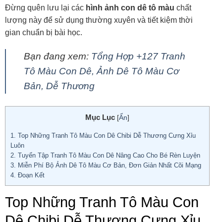
Đừng quên lưu lại các
hình ảnh con dê tô màu
chất
lượng này để sử dụng thường xuyên và tiết kiệm thời
gian chuẩn bị bài học.
Bạn đang xem:
Tổng Hợp +127 Tranh
Tô Màu Con Dê, Ảnh Dê Tô Màu Cơ
Bản, Dễ Thương
Mục Lục
[
Ẩn
]
1.
Top Những Tranh Tô Màu Con Dê Chibi Dễ Thương Cưng Xỉu
Luôn
2.
Tuyển Tập Tranh Tô Màu Con Dê Nâng Cao Cho Bé Rèn Luyện
3.
Miễn Phí Bộ Ảnh Dê Tô Màu Cơ Bản, Đơn Giản Nhất Cõi Mạng
4.
Đoạn Kết
Top Những Tranh Tô Màu Con
Dê Chibi Dễ Thương Cưng Xỉu