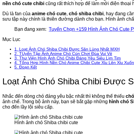
nền chó cute chibi
cũng rất thích hợp để làm mới điện thoại 
Dù là fan của
anime chó cute
,
chó shiba chibi
, hay đang c
sưu tập này chính là thiên đường dành cho bạn. Hình ảnh chất l
Bạn đang xem:
Tuyển Chọn +159 Hình Ảnh Chó Cute 
Mục Lục
1.
Loạt Ảnh Chó Shiba Chibi Được Săn Lùng Nhất MXH
2.
TUyển Tập Ảnh Anime Chó Cún Chơi Đùa Vui Vẻ
3.
Thư Viện Hình Ảnh Chó Chibi Đáng Yêu Siêu Lịm Tim
4.
Tổng Hợp Hình Nền Chó Anime Chibi Cute Xỉu Lên Xỉu Xuố
5.
Đoạn Kết
Loạt Ảnh Chó Shiba Chibi Được 
Nhắc đến dòng chó đáng yêu bậc nhất thì không thể thiếu
chó
ảnh chế. Trong bộ ảnh này, bạn sẽ bắt gặp những
hình chó S
cho đến lầy lội siêu cấp.
Hình ảnh chó Shiba chibi cute