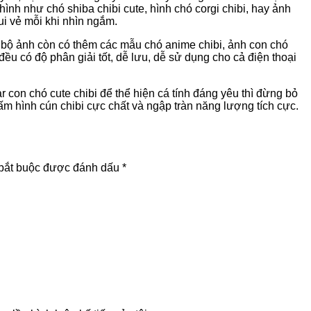
ình như chó shiba chibi cute, hình chó corgi chibi, hay ảnh
ui vẻ mỗi khi nhìn ngắm.
 bộ ảnh còn có thêm các mẫu chó anime chibi, ảnh con chó
ều có độ phân giải tốt, dễ lưu, dễ sử dụng cho cả điện thoại
con chó cute chibi để thể hiện cá tính đáng yêu thì đừng bỏ
tấm hình cún chibi cực chất và ngập tràn năng lượng tích cực.
bắt buộc được đánh dấu
*