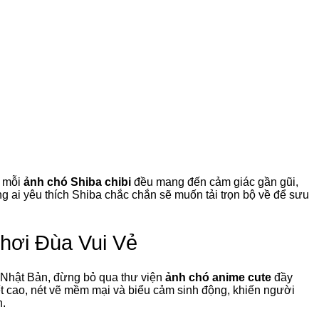
, mỗi
ảnh chó Shiba chibi
đều mang đến cảm giác gần gũi,
 ai yêu thích Shiba chắc chắn sẽ muốn tải trọn bộ về để sưu
hơi Đùa Vui Vẻ
t Nhật Bản, đừng bỏ qua thư viện
ảnh chó anime cute
đầy
iết cao, nét vẽ mềm mại và biểu cảm sinh động, khiến người
h.