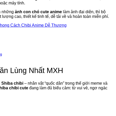
hoặc máy tính.
ần những
ảnh con chó cute anime
làm ảnh đại diện, thì bộ
ượng cao, thiết kế tinh tế, dễ tải về và hoàn toàn miễn phí.
Phong Cách Chibi Anime Dễ Thương
ng
Săn Lùng Nhất MXH
 Shiba chibi
– nhân vật “quốc dân” trong thế giới meme và
hiba chibi cute
đang làm đủ biểu cảm: từ vui vẻ, ngơ ngác