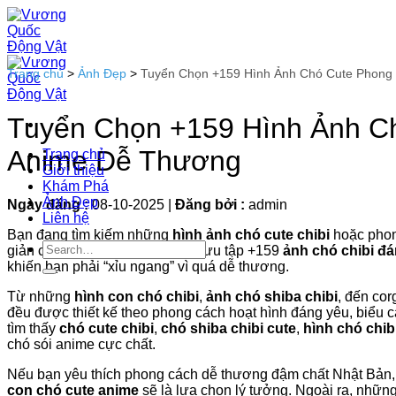
Bỏ
qua
nội
dung
Trang chủ
>
Ảnh Đẹp
>
Tuyển Chọn +159 Hình Ảnh Chó Cute Phong
Tuyển Chọn +159 Hình Ảnh Ch
Anime Dễ Thương
Trang chủ
Giới thiệu
Khám Phá
Ảnh Đẹp
Ngày đăng :
08-10-2025
|
Đăng bởi :
admin
Liên hệ
Bạn đang tìm kiếm những
hình ảnh chó cute chibi
hoặc phon
giản chỉ để ngắm cho vui? Bộ sưu tập +159
ảnh chó chibi đá
khiến bạn phải “xỉu ngang” vì quá dễ thương.
Từ những
hình con chó chibi
,
ảnh chó shiba chibi
, đến cor
đều được thiết kế theo phong cách hoạt hình đáng yêu, biểu 
tìm thấy
chó cute chibi
,
chó shiba chibi cute
,
hình chó chib
chó sói anime cực chất.
Nếu bạn yêu thích phong cách dễ thương đậm chất Nhật Bản,
con chó cute anime
sẽ là lựa chọn lý tưởng. Ngoài ra, nhữn