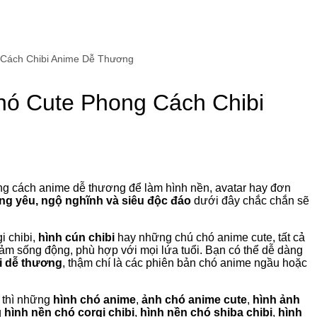
 Cách Chibi Anime Dễ Thương
ó Cute Phong Cách Chibi
g cách anime dễ thương để làm hình nền, avatar hay đơn
ng yêu, ngộ nghĩnh và siêu độc đáo
dưới đây chắc chắn sẽ
gi chibi,
hình cún chibi
hay những chú chó anime cute, tất cả
cảm sống động, phù hợp với mọi lứa tuổi. Bạn có thể dễ dàng
i dễ thương
, thậm chí là các phiên bản chó anime ngầu hoặc
 thì những
hình chó anime
,
ảnh chó anime cute
,
hình ảnh
g
hình nền chó corgi chibi
,
hình nền chó shiba chibi
,
hình