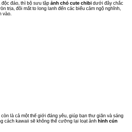
 độc đáo, thì bộ sưu tập
ảnh chó cute chibi
dưới đây chắc
ròn trịa, đôi mắt to long lanh đến các biểu cảm ngộ nghĩnh,
n vào.
òn là cả một thế giới đáng yêu, giúp bạn thư giãn và sáng
g cách kawaii sẽ không thể cưỡng lại loạt ảnh
hình cún