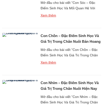
Mở đầu cho bài viết “Con Sóc – Đặc
Điểm Sinh Học Và Mối Quan Hệ Với
Con Người”, cần khẳng định rằng con
Xem thêm
sóc là một loài động vật hoang dã quen
thuộc nhưng thường bị nhìn nhận một
cách đơn giản, trong khi trên thực tế lại
Con Chồn – Đặc Điểm Sinh Học Và
sở hữu giá trị sinh học […]
Giá Trị Trong Chăn Nuôi Bán Hoang
Dã
Mở đầu cho bài viết “Con Chồn – Đặc
Điểm Sinh Học Và Giá Trị Trong Chăn
Nuôi Bán Hoang Dã”, cần khẳng định
Xem thêm
rằng con chồn là một loài động vật
hoang dã có vị trí đặc biệt trong mối
quan hệ giữa con người và tự nhiên,
Con Nhím – Đặc Điểm Sinh Học Và
vừa mang giá trị sinh thái […]
Giá Trị Trong Chăn Nuôi Hiện Nay
Mở đầu cho bài viết “Con Nhím – Đặc
Điểm Sinh Học Và Giá Trị Trong Chăn