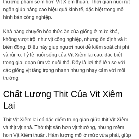
thương phẩm sớm hơn Vịt Xiêm thuần. Thời gian nuôi rút
ngắn giúp nâng cao hiệu quả kinh tế, đặc biệt trong mô
hình bán công nghiệp.
Khả năng chuyển hóa thức ăn của giống ở mức khá,
không vượt trội như vịt công nghiệp, nhưng ổn định và ít
biến động. Điều này giúp người nuôi dễ kiểm soát chi phí
và rủi ro. Tỷ lệ nuôi sống của Vịt Xiêm lai cao, đặc biệt
trong giai đoạn úm và nuôi thả. Đây là lợi thế lớn so với
các giống vịt tăng trọng nhanh nhưng nhạy cảm với môi
trường.
Chất Lượng Thịt Của Vịt Xiêm
Lai
Thịt Vịt Xiêm lai có đặc điểm trung gian giữa thịt Vịt Xiêm
và thịt vịt nhà. Thớ thịt săn hơn vịt thường, nhưng mềm
hơn Vịt Xiêm thuần. Hàm lượng mỡ ở mức vừa phải, giúp