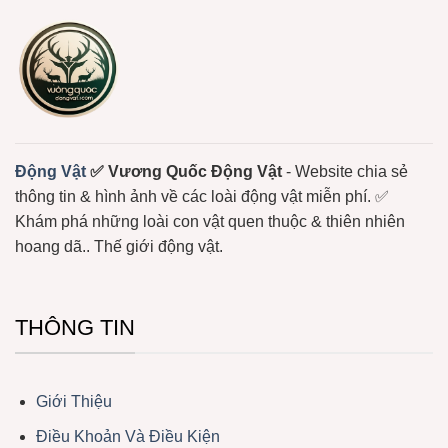
Sắc
Có
–
Nọc
Loài
Độc
Động
Mạnh
Vật
Không
Xương
Sống
Trôi
Nổi
Ở
Biển
Động Vật
✅ Vương Quốc Động Vật
- Website chia sẻ
thông tin & hình ảnh về các loài động vật miễn phí. ✅
Khám phá những loài con vật quen thuộc & thiên nhiên
hoang dã.. Thế giới động vật.
THÔNG TIN
Giới Thiệu
Điều Khoản Và Điều Kiện