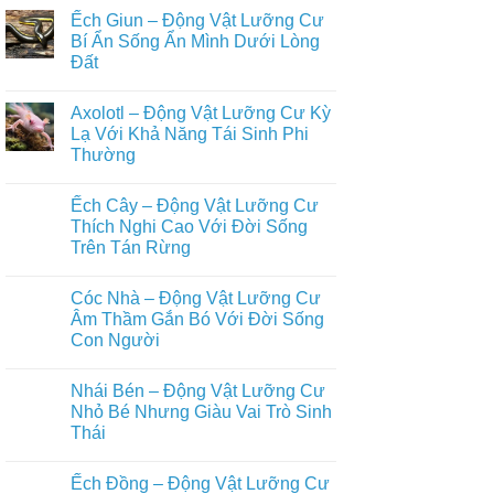
có
Bay
Loài
Ếch Giun – Động Vật Lưỡng Cư
bình
Trong
Động
luận
Bí Ẩn Sống Ẩn Mình Dưới Lòng
Tự
Vật
ở
Nhiên
Hoang
Đất
Top
Dã
Những
Trên
Không
Loài
Cạn
có
Động
Axolotl – Động Vật Lưỡng Cư Kỳ
Đầy
bình
Vật
Đủ
luận
Lạ Với Khả Năng Tái Sinh Phi
Nuôi
ở
Nhất
Phổ
Thường
Ếch
Biến
Giun
Trong
Không
–
Đời
có
Động
Ếch Cây – Động Vật Lưỡng Cư
Sống
bình
Vật
Con
luận
Thích Nghi Cao Với Đời Sống
Lưỡng
ở
Người
Cư
Trên Tán Rừng
Axolotl
Bí
–
Ẩn
Không
Động
Sống
có
Vật
Cóc Nhà – Động Vật Lưỡng Cư
Ẩn
bình
Lưỡng
Mình
luận
Âm Thầm Gắn Bó Với Đời Sống
Cư
ở
Dưới
Kỳ
Con Người
Ếch
Lòng
Lạ
Cây
Đất
Với
Không
–
Khả
có
Động
Nhái Bén – Động Vật Lưỡng Cư
Năng
bình
Vật
Tái
luận
Nhỏ Bé Nhưng Giàu Vai Trò Sinh
Lưỡng
ở
Sinh
Cư
Thái
Cóc
Phi
Thích
Nhà
Thường
Nghi
Không
–
Cao
có
Động
Ếch Đồng – Động Vật Lưỡng Cư
Với
bình
Vật