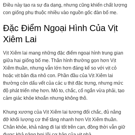
Điều này tạo ra sự đa dạng, nhưng cũng khiến chất lượng
con giống phụ thuộc nhiều vào nguồn gốc đàn bố mẹ.
Đặc Điểm Ngoại Hình Của Vịt
Xiêm Lai
Vịt Xiêm lai mang những đặc điểm ngoại hình trung gian
giữa hai giống bố mẹ. Thân hình thường gọn hơn Vịt
Xiêm thuần, nhưng vẫn lớn hơn đáng kể so với vịt cỏ
hoặc vịt bản địa nhỏ con. Phần đầu của Vịt Xiêm lai
thường còn dấu vết của các u thịt đặc trưng, nhưng mức
độ phát triển nhẹ hơn. Mỏ to, chắc, cổ ngắn vừa phải, tạo
cảm giác khỏe khoắn nhưng không thô.
Khung xương của Vịt Xiêm lai tương đối chắc, đủ nâng
đỡ khối lượng cơ thể tăng nhanh hơn Vịt Xiêm thuần.
Chân khỏe, khả năng đi lại tốt trên cạn, đồng thời vẫn giữ
được khả năng bơi lội cơ bản của vịt nhà.