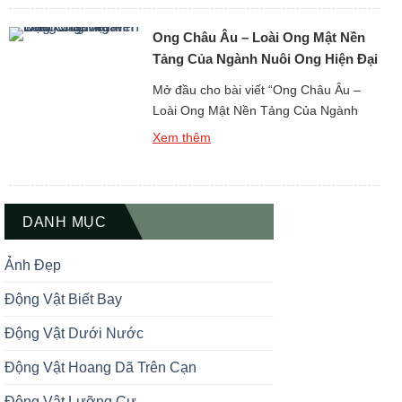
học chọn giống hiện đại. Khác với các
Ong Châu Âu – Loài Ong Mật Nền
giống ong bản địa hay các giống […]
Tảng Của Ngành Nuôi Ong Hiện Đại
Mở đầu cho bài viết “Ong Châu Âu –
Loài Ong Mật Nền Tảng Của Ngành
Nuôi Ong Hiện Đại”, cần khẳng định
Xem thêm
rằng ong Châu Âu là một loài động vật
thụ phấn đã được con người thuần hóa,
nghiên cứu và khai thác sâu rộng nhất
trong lịch sử phát triển của ngành […]
DANH MỤC
Ảnh Đẹp
Động Vật Biết Bay
Động Vật Dưới Nước
Động Vật Hoang Dã Trên Cạn
Động Vật Lưỡng Cư