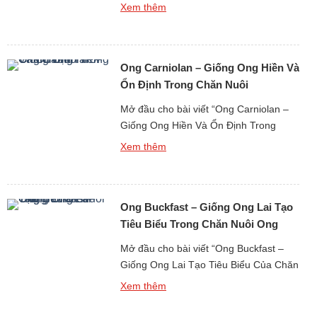
Nuôi Hiện Nay”, cần khẳng định rằng
Xem thêm
con nhím là một loài động vật hoang dã
có vị trí đặc biệt trong hệ sinh thái tự
nhiên cũng như trong các mô hình chăn
Ong Carniolan – Giống Ong Hiền Và
nuôi bán hoang dã […]
Ổn Định Trong Chăn Nuôi
Mở đầu cho bài viết “Ong Carniolan –
Giống Ong Hiền Và Ổn Định Trong
Chăn Nuôi Hiện Đại”, cần khẳng định
Xem thêm
rằng ong Carniolan là một loài động vật
thụ phấn có giá trị cao cả về mặt sinh
học lẫn kinh tế, được đánh giá là một
Ong Buckfast – Giống Ong Lai Tạo
trong những giống ong châu Âu […]
Tiêu Biểu Trong Chăn Nuôi Ong
Mở đầu cho bài viết “Ong Buckfast –
Giống Ong Lai Tạo Tiêu Biểu Của Chăn
Nuôi Ong Hiện Đại”, cần khẳng định
Xem thêm
rằng ong Buckfast là một loài động vật
thụ phấn mang dấu ấn rất rõ của khoa