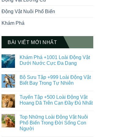
Động Vật Nuôi Phổ Biến
Khám Phá
BÀI VIẾT MỚI NHẤT
Khám Phá +1001 Loài Động Vật
Dưới Nước Cực Đa Dạng
Không
có
Bộ Sưu Tập +999 Loài Động Vật
bình
luận
Biết Bay Trong Tự Nhiên
ở
Khám
Không
Phá
có
Tuyển Tập +500 Loài Động Vật
+1001
bình
Loài
luận
Hoang Dã Trên Cạn Đầy Đủ Nhất
Động
ở
Vật
Bộ
Không
Dưới
Sưu
có
Top Những Loài Động Vật Nuôi
Nước
Tập
bình
Cực
+999
luận
Phổ Biến Trong Đời Sống Con
Đa
Loài
ở
Người
Dạng
Động
Tuyển
Vật
Tập
Không
Biết
+500