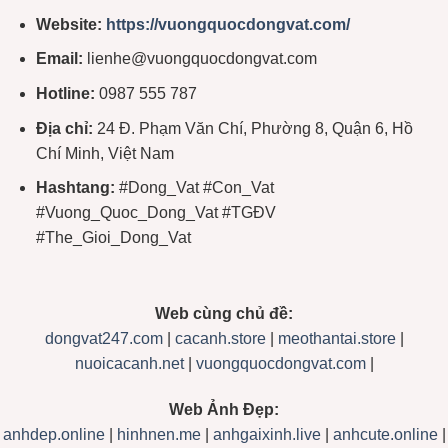
Website:
https://vuongquocdongvat.com/
Email:
lienhe@vuongquocdongvat.com
Hotline:
0987 555 787
Địa chỉ:
24 Đ. Phạm Văn Chí, Phường 8, Quận 6, Hồ
Chí Minh, Việt Nam
Hashtang:
#Dong_Vat #Con_Vat
#Vuong_Quoc_Dong_Vat #TGĐV
#The_Gioi_Dong_Vat
Web cùng chủ đề:
dongvat247.com
|
cacanh.store
|
meothantai.store
|
nuoicacanh.net
|
vuongquocdongvat.com
|
Web Ảnh Đẹp:
anhdep.online
|
hinhnen.me
|
anhgaixinh.live
|
anhcute.online
|