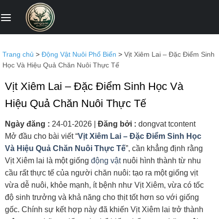
Bỏ
qua
nội
dung
Trang chủ
>
Động Vật Nuôi Phổ Biến
>
Vịt Xiêm Lai – Đặc Điểm Sinh
Học Và Hiệu Quả Chăn Nuôi Thực Tế
Vịt Xiêm Lai – Đặc Điểm Sinh Học Và
Hiệu Quả Chăn Nuôi Thực Tế
Ngày đăng :
24-01-2026
|
Đăng bởi :
dongvat tcontent
Mở đầu cho bài viết “
Vịt Xiêm Lai – Đặc Điểm Sinh Học
Và Hiệu Quả Chăn Nuôi Thực Tế
”, cần khẳng định rằng
Vịt Xiêm lai là một giống
động vật
nuôi hình thành từ nhu
cầu rất thực tế của người chăn nuôi: tạo ra một giống vịt
vừa dễ nuôi, khỏe mạnh, ít bệnh như Vịt Xiêm, vừa có tốc
độ sinh trưởng và khả năng cho thịt tốt hơn so với giống
gốc. Chính sự kết hợp này đã khiến Vịt Xiêm lai trở thành