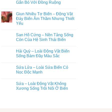
Đời
luận
Gắn Bó Với Đồng Ruộng
Lưỡng
ở
Sống
Cư
Nhái
Trên
Không
Âm
Bén
Tán
có
Thầm
Giun Nhiều Tơ Biển – Động Vật
–
Rừng
bình
Gắn
Động
luận
Đáy Biển Âm Thầm Nhưng Thiết
Bó
Vật
ở
Với
Yếu
Lưỡng
Ếch
Đời
Cư
Đồng
Sống
Không
Nhỏ
–
Con
có
Bé
Động
San Hô Cứng – Nền Tảng Sống
Người
bình
Nhưng
Vật
luận
Còn Của Hệ Sinh Thái Biển
Giàu
Lưỡng
ở
Vai
Cư
Giun
Không
Trò
Gắn
Nhiều
có
Sinh
Bó
Hải Quỳ – Loài Động Vật Biển
Tơ
bình
Thái
Với
Biển
luận
Sống Bám Đầy Màu Sắc
Đồng
–
ở
Ruộng
Động
San
Không
Vật
Hô
có
Sứa Lửa – Loài Sứa Biển Có
Đáy
Cứng
bình
Biển
–
luận
Nọc Độc Mạnh
Âm
Nền
ở
Thầm
Tảng
Hải
Không
Nhưng
Sống
Quỳ
có
Sứa – Loài Động Vật Không
Thiết
Còn
–
bình
Yếu
Của
Loài
luận
Xương Sống Trôi Nổi Ở Biển
Hệ
Động
ở
Sinh
Vật
Sứa
Không
Thái
Biển
Lửa
có
Biển
Sống
–
bình
Bám
Loài
luận
Đầy
Sứa
ở
Màu
Biển
Sứa