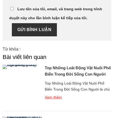
Lưu tên của tôi, email, và trang web trong trình
duyệt này cho lần bình luận kế tiếp của tôi.
GỬI BÌNH LUẬN
Từ khóa :
Bài viết liên quan
Top Những Loài Động Vật Nuôi Phổ
Biến Trong Đời Sống Con Người
Top Những Loài Động Vật Nuôi Phổ
Biến Trong Đời Sống Con Người là chủ
đề phản ánh rõ nét mối quan hệ lâu dài
Xem thêm
và bền chặt giữa con người với thế giới
tự nhiên. Từ khi con người bắt đầu định
cư, canh tác và xây dựng cộng đồng,