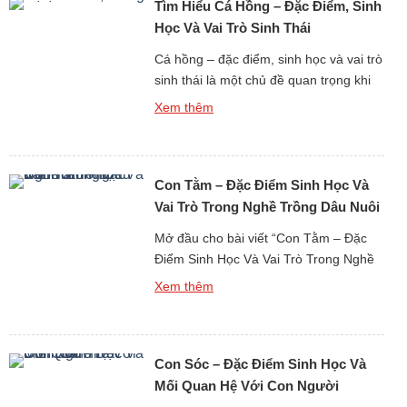
Tìm Hiểu Cá Hồng – Đặc Điểm, Sinh
các loài động vật […]
Học Và Vai Trò Sinh Thái
Cá hồng – đặc điểm, sinh học và vai trò
sinh thái là một chủ đề quan trọng khi
nghiên cứu các loài động vật thủy sinh
Xem thêm
biển có giá trị sinh học, sinh thái và kinh
tế cao. Cá hồng không chỉ là một nhóm
cá quen thuộc trong đời sống con
Con Tằm – Đặc Điểm Sinh Học Và
người mà […]
Vai Trò Trong Nghề Trồng Dâu Nuôi
Tằm
Mở đầu cho bài viết “Con Tằm – Đặc
Điểm Sinh Học Và Vai Trò Trong Nghề
Trồng Dâu Nuôi Tằm”, cần khẳng định
Xem thêm
rằng con tằm là một loài động vật côn
trùng có mối quan hệ đặc biệt sâu sắc
với lịch sử phát triển nông nghiệp và
Con Sóc – Đặc Điểm Sinh Học Và
thủ công nghiệp của loài […]
Mối Quan Hệ Với Con Người