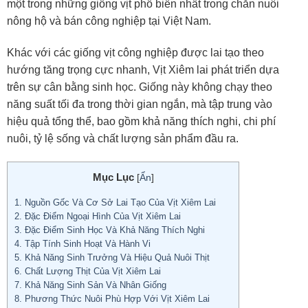
một trong những giống vịt phổ biến nhất trong chăn nuôi
nông hộ và bán công nghiệp tại Việt Nam.
Khác với các giống vịt công nghiệp được lai tạo theo
hướng tăng trọng cực nhanh, Vịt Xiêm lai phát triển dựa
trên sự cân bằng sinh học. Giống này không chạy theo
năng suất tối đa trong thời gian ngắn, mà tập trung vào
hiệu quả tổng thể, bao gồm khả năng thích nghi, chi phí
nuôi, tỷ lệ sống và chất lượng sản phẩm đầu ra.
Mục Lục
[
Ẩn
]
1.
Nguồn Gốc Và Cơ Sở Lai Tạo Của Vịt Xiêm Lai
2.
Đặc Điểm Ngoại Hình Của Vịt Xiêm Lai
3.
Đặc Điểm Sinh Học Và Khả Năng Thích Nghi
4.
Tập Tính Sinh Hoạt Và Hành Vi
5.
Khả Năng Sinh Trưởng Và Hiệu Quả Nuôi Thịt
6.
Chất Lượng Thịt Của Vịt Xiêm Lai
7.
Khả Năng Sinh Sản Và Nhân Giống
8.
Phương Thức Nuôi Phù Hợp Với Vịt Xiêm Lai