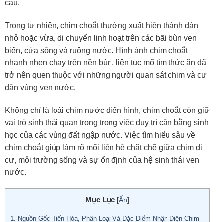
cầu.
Trong tự nhiên, chim choắt thường xuất hiện thành đàn
nhỏ hoặc vừa, di chuyển linh hoạt trên các bãi bùn ven
biển, cửa sông và ruộng nước. Hình ảnh chim choắt
nhanh nhẹn chạy trên nền bùn, liên tục mổ tìm thức ăn đã
trở nên quen thuộc với những người quan sát chim và cư
dân vùng ven nước.
Không chỉ là loài chim nước điển hình, chim choắt còn giữ
vai trò sinh thái quan trọng trong việc duy trì cân bằng sinh
học của các vùng đất ngập nước. Việc tìm hiểu sâu về
chim choắt giúp làm rõ mối liên hệ chặt chẽ giữa chim di
cư, môi trường sống và sự ổn định của hệ sinh thái ven
nước.
Mục Lục
[
Ẩn
]
1.
Nguồn Gốc Tiến Hóa, Phân Loại Và Đặc Điểm Nhận Diện Chim