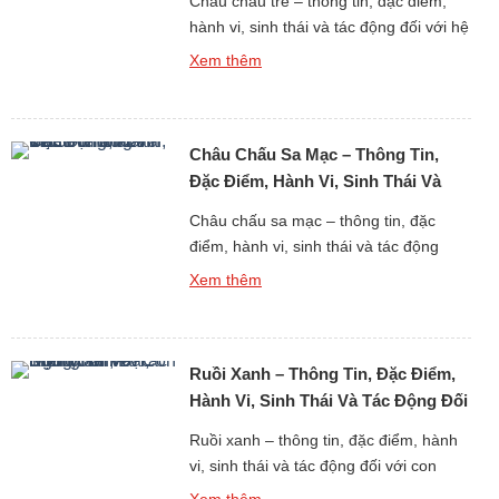
Châu chấu tre – thông tin, đặc điểm,
Tre
hành vi, sinh thái và tác động đối với hệ
sinh thái là một chủ đề quan trọng khi
Xem thêm
nghiên cứu thế giới động vật côn trùng
gắn liền với rừng tre, trúc và các hệ
sinh thái nhiệt đới – cận nhiệt đới. Châu
Châu Chấu Sa Mạc – Thông Tin,
chấu tre […]
Đặc Điểm, Hành Vi, Sinh Thái Và
Tác Động Toàn Cầu
Châu chấu sa mạc – thông tin, đặc
điểm, hành vi, sinh thái và tác động
toàn cầu là một trong những chủ đề
Xem thêm
quan trọng bậc nhất khi nghiên cứu thế
giới động vật côn trùng có ảnh hưởng
trực tiếp đến an ninh lương thực của
Ruồi Xanh – Thông Tin, Đặc Điểm,
loài người. Châu chấu sa mạc không
[…]
Hành Vi, Sinh Thái Và Tác Động Đối
Với Con Người
Ruồi xanh – thông tin, đặc điểm, hành
vi, sinh thái và tác động đối với con
người là một chủ đề tiêu biểu khi
Xem thêm