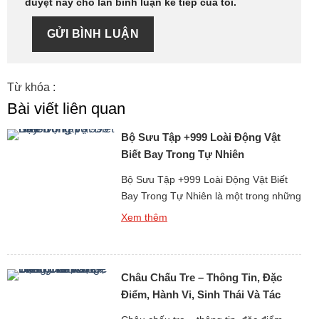
duyệt này cho lần bình luận kế tiếp của tôi.
GỬI BÌNH LUẬN
Từ khóa :
Bài viết liên quan
Bộ Sưu Tập +999 Loài Động Vật
Biết Bay Trong Tự Nhiên
Bộ Sưu Tập +999 Loài Động Vật Biết
Bay Trong Tự Nhiên là một trong những
nhóm động vật đặc biệt nhất trong thế
Xem thêm
giới tự nhiên, khi chúng có khả năng di
chuyển linh hoạt trong không gian ba
chiều. Khả năng bay không chỉ giúp
Châu Chấu Tre – Thông Tin, Đặc
động vật mở rộng phạm vi sinh tồn […]
Điểm, Hành Vi, Sinh Thái Và Tác
Động Đối Với Hệ Sinh Thái Rừng