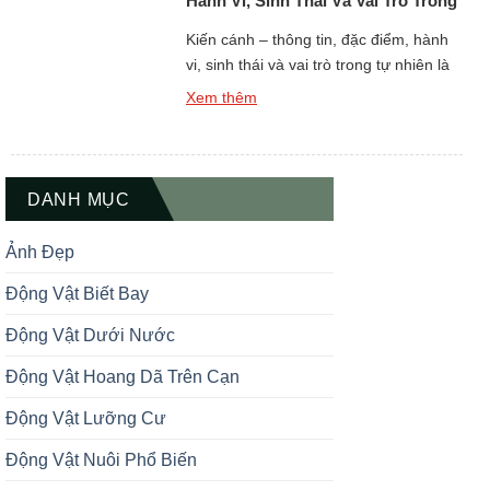
Hành Vi, Sinh Thái Và Vai Trò Trong
Tự Nhiên
Kiến cánh – thông tin, đặc điểm, hành
vi, sinh thái và vai trò trong tự nhiên là
một chủ đề quan trọng khi tìm hiểu thế
Xem thêm
giới động vật côn trùng sống theo tập
đoàn xã hội có tổ chức cao. Kiến cánh
không phải là một loài riêng biệt mà là
giai đoạn […]
DANH MỤC
Ảnh Đẹp
Động Vật Biết Bay
Động Vật Dưới Nước
Động Vật Hoang Dã Trên Cạn
Động Vật Lưỡng Cư
Động Vật Nuôi Phổ Biến