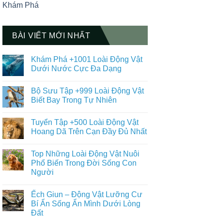
Khám Phá
BÀI VIẾT MỚI NHẤT
Khám Phá +1001 Loài Động Vật
Dưới Nước Cực Đa Dạng
Không
có
Bộ Sưu Tập +999 Loài Động Vật
bình
luận
Biết Bay Trong Tự Nhiên
ở
Khám
Không
Phá
có
Tuyển Tập +500 Loài Động Vật
+1001
bình
Loài
luận
Hoang Dã Trên Cạn Đầy Đủ Nhất
Động
ở
Vật
Bộ
Không
Dưới
Sưu
có
Top Những Loài Động Vật Nuôi
Nước
Tập
bình
Cực
+999
luận
Phổ Biến Trong Đời Sống Con
Đa
Loài
ở
Người
Dạng
Động
Tuyển
Vật
Tập
Không
Biết
+500
có
Bay
Loài
Ếch Giun – Động Vật Lưỡng Cư
bình
Trong
Động
luận
Bí Ẩn Sống Ẩn Mình Dưới Lòng
Tự
Vật
ở
Nhiên
Hoang
Đất
Top
Dã