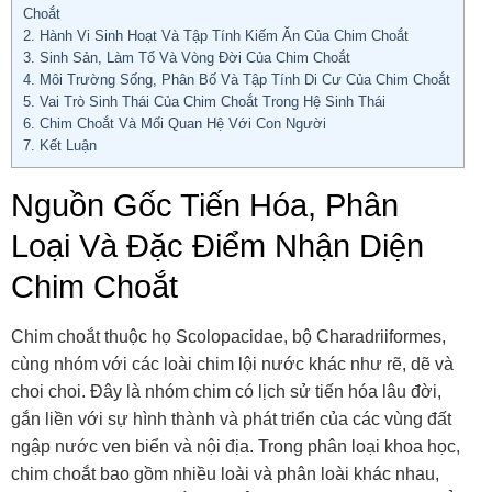
Choắt
2.
Hành Vi Sinh Hoạt Và Tập Tính Kiếm Ăn Của Chim Choắt
3.
Sinh Sản, Làm Tổ Và Vòng Đời Của Chim Choắt
4.
Môi Trường Sống, Phân Bố Và Tập Tính Di Cư Của Chim Choắt
5.
Vai Trò Sinh Thái Của Chim Choắt Trong Hệ Sinh Thái
6.
Chim Choắt Và Mối Quan Hệ Với Con Người
7.
Kết Luận
Nguồn Gốc Tiến Hóa, Phân
Loại Và Đặc Điểm Nhận Diện
Chim Choắt
Chim choắt thuộc họ Scolopacidae, bộ Charadriiformes,
cùng nhóm với các loài chim lội nước khác như rẽ, dẽ và
choi choi. Đây là nhóm chim có lịch sử tiến hóa lâu đời,
gắn liền với sự hình thành và phát triển của các vùng đất
ngập nước ven biển và nội địa. Trong phân loại khoa học,
chim choắt bao gồm nhiều loài và phân loài khác nhau,