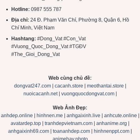
Hotline:
0987 555 787
Địa chỉ:
24 Đ. Phạm Văn Chí, Phường 8, Quận 6, Hồ
Chí Minh, Việt Nam
Hashtang:
#Dong_Vat #Con_Vat
#Vuong_Quoc_Dong_Vat #TGĐV
#The_Gioi_Dong_Vat
Web cùng chủ đề:
dongvat247.com
|
cacanh.store
|
meothantai.store
|
nuoicacanh.net
|
vuongquocdongvat.com
|
Web Ảnh Đẹp:
anhdep.online
|
hinhnen.me
|
anhgaixinh.live
|
anhcute.online
|
avatardep.top
|
tranhdepvietnam.com
|
anhanime.org
|
anhgaixinh69.com
|
toananhdep.com
|
hinhnenppt.com
|
animehay.photo