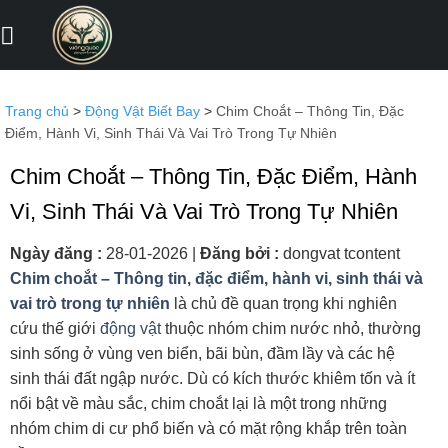
Bỏ
qua
nội
dung
Trang chủ
>
Động Vật Biết Bay
>
Chim Choắt – Thông Tin, Đặc
Điểm, Hành Vi, Sinh Thái Và Vai Trò Trong Tự Nhiên
Chim Choắt – Thông Tin, Đặc Điểm, Hành
Vi, Sinh Thái Và Vai Trò Trong Tự Nhiên
Ngày đăng :
28-01-2026
|
Đăng bởi :
dongvat tcontent
Chim choắt – Thông tin, đặc điểm, hành vi, sinh thái và
vai trò trong tự nhiên
là chủ đề quan trọng khi nghiên
cứu thế giới
động vật
thuộc nhóm chim nước nhỏ, thường
sinh sống ở vùng ven biển, bãi bùn, đầm lầy và các hệ
sinh thái đất ngập nước. Dù có kích thước khiêm tốn và ít
nổi bật về màu sắc, chim choắt lại là một trong những
nhóm chim di cư phổ biến và có mặt rộng khắp trên toàn