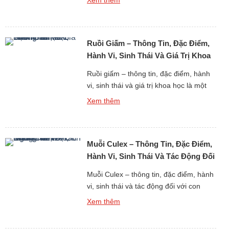
nghiên cứu thế giới động vật côn trùng
gắn liền trực tiếp với đời sống con
người. Ruồi xanh là một trong những
Ruồi Giấm – Thông Tin, Đặc Điểm,
loài ruồi dễ nhận biết nhất nhờ […]
Hành Vi, Sinh Thái Và Giá Trị Khoa
Học
Ruồi giấm – thông tin, đặc điểm, hành
vi, sinh thái và giá trị khoa học là một
trong những chủ đề quan trọng bậc
Xem thêm
nhất khi nghiên cứu thế giới động vật
côn trùng dưới góc độ sinh học hiện
đại. Dù có kích thước vô cùng nhỏ bé
Muỗi Culex – Thông Tin, Đặc Điểm,
và thường chỉ được biết […]
Hành Vi, Sinh Thái Và Tác Động Đối
Với Con Người
Muỗi Culex – thông tin, đặc điểm, hành
vi, sinh thái và tác động đối với con
người là một chủ đề quan trọng trong
Xem thêm
nghiên cứu thế giới động vật côn trùng
truyền bệnh. Muỗi Culex là một trong