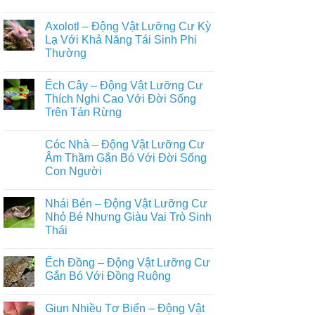
Những
Trên
Không
Loài
Cạn
có
Động
Axolotl – Động Vật Lưỡng Cư Kỳ
Đầy
bình
Vật
Đủ
luận
Lạ Với Khả Năng Tái Sinh Phi
Nuôi
ở
Nhất
Phổ
Thường
Ếch
Biến
Giun
Trong
Không
–
Đời
có
Động
Ếch Cây – Động Vật Lưỡng Cư
Sống
bình
Vật
Con
luận
Thích Nghi Cao Với Đời Sống
Lưỡng
ở
Người
Cư
Trên Tán Rừng
Axolotl
Bí
–
Ẩn
Không
Động
Sống
có
Vật
Cóc Nhà – Động Vật Lưỡng Cư
Ẩn
bình
Lưỡng
Mình
luận
Âm Thầm Gắn Bó Với Đời Sống
Cư
ở
Dưới
Kỳ
Con Người
Ếch
Lòng
Lạ
Cây
Đất
Với
Không
–
Khả
có
Động
Nhái Bén – Động Vật Lưỡng Cư
Năng
bình
Vật
Tái
luận
Nhỏ Bé Nhưng Giàu Vai Trò Sinh
Lưỡng
ở
Sinh
Cư
Thái
Cóc
Phi
Thích
Nhà
Thường
Nghi
Không
–
Cao
có
Động
Ếch Đồng – Động Vật Lưỡng Cư
Với
bình
Vật
Đời
luận
Gắn Bó Với Đồng Ruộng
Lưỡng
ở
Sống
Cư
Nhái
Trên
Không
Âm
Bén
Tán
có
Thầm
Giun Nhiều Tơ Biển – Động Vật
–
Rừng
bình
Gắn