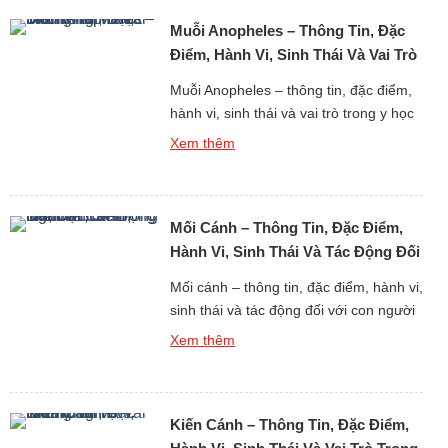
những giống muỗi phổ biến nhất trên
Muỗi Anopheles – Thông Tin, Đặc
toàn cầu, xuất hiện với mật độ dày […]
Điểm, Hành Vi, Sinh Thái Và Vai Trò
Trong Y Học
Muỗi Anopheles – thông tin, đặc điểm,
hành vi, sinh thái và vai trò trong y học
là một chủ đề đặc biệt quan trọng khi
Xem thêm
nghiên cứu thế giới động vật không chỉ
dưới góc độ sinh học mà còn liên quan
trực tiếp đến sức khỏe cộng đồng. Muỗi
Mối Cánh – Thông Tin, Đặc Điểm,
Anopheles là giống muỗi […]
Hành Vi, Sinh Thái Và Tác Động Đối
Với Con Người
Mối cánh – thông tin, đặc điểm, hành vi,
sinh thái và tác động đối với con người
là một chủ đề quan trọng khi nghiên
Xem thêm
cứu thế giới động vật côn trùng sống
theo tập đoàn xã hội. Mối cánh không
phải là một loài mối riêng biệt mà là giai
Kiến Cánh – Thông Tin, Đặc Điểm,
đoạn sinh sản […]