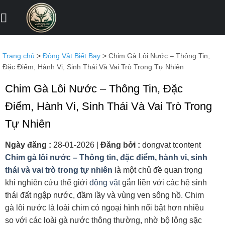
Bỏ
qua
nội
dung
Trang chủ
>
Động Vật Biết Bay
>
Chim Gà Lôi Nước – Thông Tin,
Đặc Điểm, Hành Vi, Sinh Thái Và Vai Trò Trong Tự Nhiên
Chim Gà Lôi Nước – Thông Tin, Đặc
Điểm, Hành Vi, Sinh Thái Và Vai Trò Trong
Tự Nhiên
Ngày đăng :
28-01-2026
|
Đăng bởi :
dongvat tcontent
Chim gà lôi nước – Thông tin, đặc điểm, hành vi, sinh
thái và vai trò trong tự nhiên
là một chủ đề quan trọng
khi nghiên cứu thế giới
động vật
gắn liền với các hệ sinh
thái đất ngập nước, đầm lầy và vùng ven sông hồ. Chim
gà lôi nước là loài chim có ngoại hình nổi bật hơn nhiều
so với các loài gà nước thông thường, nhờ bộ lông sặc