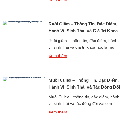
nghiên cứu thế giới động vật côn trùng
gắn liền trực tiếp với đời sống con
người. Ruồi xanh là một trong những
Ruồi Giấm – Thông Tin, Đặc Điểm,
loài ruồi dễ nhận biết nhất nhờ […]
Hành Vi, Sinh Thái Và Giá Trị Khoa
Học
Ruồi giấm – thông tin, đặc điểm, hành
vi, sinh thái và giá trị khoa học là một
trong những chủ đề quan trọng bậc
Xem thêm
nhất khi nghiên cứu thế giới động vật
côn trùng dưới góc độ sinh học hiện
đại. Dù có kích thước vô cùng nhỏ bé
Muỗi Culex – Thông Tin, Đặc Điểm,
và thường chỉ được biết […]
Hành Vi, Sinh Thái Và Tác Động Đối
Với Con Người
Muỗi Culex – thông tin, đặc điểm, hành
vi, sinh thái và tác động đối với con
người là một chủ đề quan trọng trong
Xem thêm
nghiên cứu thế giới động vật côn trùng
truyền bệnh. Muỗi Culex là một trong