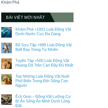
Khám Phá
BÀI VIẾT MỚI NHẤT
Khám Phá +1001 Loài Động Vật
Dưới Nước Cực Đa Dạng
Không
có
Bộ Sưu Tập +999 Loài Động Vật
bình
luận
Biết Bay Trong Tự Nhiên
ở
Khám
Không
Phá
có
Tuyển Tập +500 Loài Động Vật
+1001
bình
Loài
luận
Hoang Dã Trên Cạn Đầy Đủ Nhất
Động
ở
Vật
Bộ
Không
Dưới
Sưu
có
Top Những Loài Động Vật Nuôi
Nước
Tập
bình
Cực
+999
luận
Phổ Biến Trong Đời Sống Con
Đa
Loài
ở
Người
Dạng
Động
Tuyển
Vật
Tập
Không
Biết
+500
có
Bay
Loài
Ếch Giun – Động Vật Lưỡng Cư
bình
Trong
Động
luận
Bí Ẩn Sống Ẩn Mình Dưới Lòng
Tự
Vật
ở
Nhiên
Hoang
Đất
Top
Dã