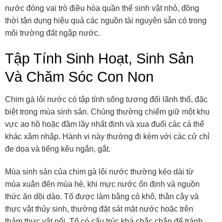
nước đóng vai trò điều hòa quần thể sinh vật nhỏ, đồng
thời tận dụng hiệu quả các nguồn tài nguyên sẵn có trong
môi trường đất ngập nước.
Tập Tính Sinh Hoạt, Sinh Sản
Và Chăm Sóc Con Non
Chim gà lôi nước có tập tính sống tương đối lãnh thổ, đặc
biệt trong mùa sinh sản. Chúng thường chiếm giữ một khu
vực ao hồ hoặc đầm lầy nhất định và xua đuổi các cá thể
khác xâm nhập. Hành vi này thường đi kèm với các cử chỉ
đe dọa và tiếng kêu ngắn, gắt.
Mùa sinh sản của chim gà lôi nước thường kéo dài từ
mùa xuân đến mùa hè, khi mực nước ổn định và nguồn
thức ăn dồi dào. Tổ được làm bằng cỏ khô, thân cây và
thực vật thủy sinh, thường đặt sát mặt nước hoặc trên
thảm thực vật nổi. Tổ có cấu trúc khá chắc chắn để tránh