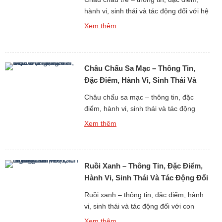
Tre
hành vi, sinh thái và tác động đối với hệ
sinh thái là một chủ đề quan trọng khi
Xem thêm
nghiên cứu thế giới động vật côn trùng
gắn liền với rừng tre, trúc và các hệ
sinh thái nhiệt đới – cận nhiệt đới. Châu
Châu Chấu Sa Mạc – Thông Tin,
chấu tre […]
Đặc Điểm, Hành Vi, Sinh Thái Và
Tác Động Toàn Cầu
Châu chấu sa mạc – thông tin, đặc
điểm, hành vi, sinh thái và tác động
toàn cầu là một trong những chủ đề
Xem thêm
quan trọng bậc nhất khi nghiên cứu thế
giới động vật côn trùng có ảnh hưởng
trực tiếp đến an ninh lương thực của
Ruồi Xanh – Thông Tin, Đặc Điểm,
loài người. Châu chấu sa mạc không
[…]
Hành Vi, Sinh Thái Và Tác Động Đối
Với Con Người
Ruồi xanh – thông tin, đặc điểm, hành
vi, sinh thái và tác động đối với con
người là một chủ đề tiêu biểu khi
Xem thêm