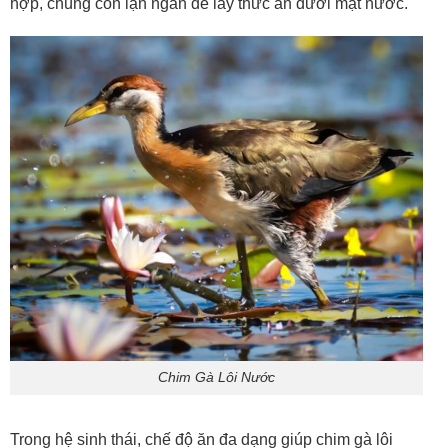
hợp, chúng còn lặn ngắn để lấy thức ăn dưới mặt nước.
Chim Gà Lôi Nước
Trong hệ sinh thái, chế độ ăn đa dạng giúp chim gà lôi