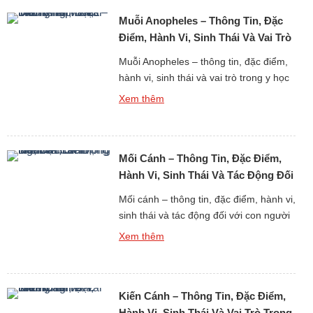
những giống muỗi phổ biến nhất trên
Muỗi Anopheles – Thông Tin, Đặc
toàn cầu, xuất hiện với mật độ dày […]
Điểm, Hành Vi, Sinh Thái Và Vai Trò
Trong Y Học
Muỗi Anopheles – thông tin, đặc điểm,
hành vi, sinh thái và vai trò trong y học
là một chủ đề đặc biệt quan trọng khi
Xem thêm
nghiên cứu thế giới động vật không chỉ
dưới góc độ sinh học mà còn liên quan
trực tiếp đến sức khỏe cộng đồng. Muỗi
Mối Cánh – Thông Tin, Đặc Điểm,
Anopheles là giống muỗi […]
Hành Vi, Sinh Thái Và Tác Động Đối
Với Con Người
Mối cánh – thông tin, đặc điểm, hành vi,
sinh thái và tác động đối với con người
là một chủ đề quan trọng khi nghiên
Xem thêm
cứu thế giới động vật côn trùng sống
theo tập đoàn xã hội. Mối cánh không
phải là một loài mối riêng biệt mà là giai
Kiến Cánh – Thông Tin, Đặc Điểm,
đoạn sinh sản […]
Hành Vi, Sinh Thái Và Vai Trò Trong