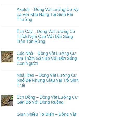
Những
Trên
Không
Loài
Cạn
có
Động
Axolotl – Động Vật Lưỡng Cư Kỳ
Đầy
bình
Vật
Đủ
luận
Lạ Với Khả Năng Tái Sinh Phi
Nuôi
ở
Nhất
Phổ
Thường
Ếch
Biến
Giun
Trong
Không
–
Đời
có
Động
Ếch Cây – Động Vật Lưỡng Cư
Sống
bình
Vật
Con
luận
Thích Nghi Cao Với Đời Sống
Lưỡng
ở
Người
Cư
Trên Tán Rừng
Axolotl
Bí
–
Ẩn
Không
Động
Sống
có
Vật
Cóc Nhà – Động Vật Lưỡng Cư
Ẩn
bình
Lưỡng
Mình
luận
Âm Thầm Gắn Bó Với Đời Sống
Cư
ở
Dưới
Kỳ
Con Người
Ếch
Lòng
Lạ
Cây
Đất
Với
Không
–
Khả
có
Động
Nhái Bén – Động Vật Lưỡng Cư
Năng
bình
Vật
Tái
luận
Nhỏ Bé Nhưng Giàu Vai Trò Sinh
Lưỡng
ở
Sinh
Cư
Thái
Cóc
Phi
Thích
Nhà
Thường
Nghi
Không
–
Cao
có
Động
Ếch Đồng – Động Vật Lưỡng Cư
Với
bình
Vật
Đời
luận
Gắn Bó Với Đồng Ruộng
Lưỡng
ở
Sống
Cư
Nhái
Trên
Không
Âm
Bén
Tán
có
Thầm
Giun Nhiều Tơ Biển – Động Vật
–
Rừng
bình
Gắn