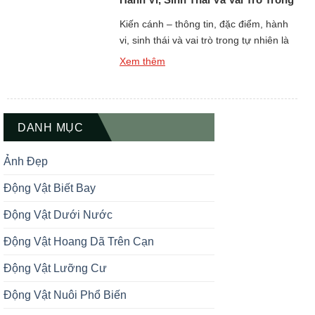
Tự Nhiên
Kiến cánh – thông tin, đặc điểm, hành
vi, sinh thái và vai trò trong tự nhiên là
một chủ đề quan trọng khi tìm hiểu thế
Xem thêm
giới động vật côn trùng sống theo tập
đoàn xã hội có tổ chức cao. Kiến cánh
không phải là một loài riêng biệt mà là
giai đoạn […]
DANH MỤC
Ảnh Đẹp
Động Vật Biết Bay
Động Vật Dưới Nước
Động Vật Hoang Dã Trên Cạn
Động Vật Lưỡng Cư
Động Vật Nuôi Phổ Biến