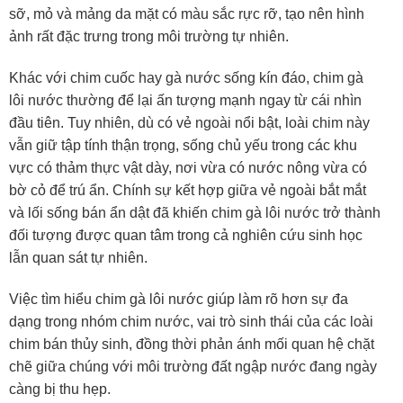
sỡ, mỏ và mảng da mặt có màu sắc rực rỡ, tạo nên hình
ảnh rất đặc trưng trong môi trường tự nhiên.
Khác với chim cuốc hay gà nước sống kín đáo, chim gà
lôi nước thường để lại ấn tượng mạnh ngay từ cái nhìn
đầu tiên. Tuy nhiên, dù có vẻ ngoài nổi bật, loài chim này
vẫn giữ tập tính thận trọng, sống chủ yếu trong các khu
vực có thảm thực vật dày, nơi vừa có nước nông vừa có
bờ cỏ để trú ẩn. Chính sự kết hợp giữa vẻ ngoài bắt mắt
và lối sống bán ẩn dật đã khiến chim gà lôi nước trở thành
đối tượng được quan tâm trong cả nghiên cứu sinh học
lẫn quan sát tự nhiên.
Việc tìm hiểu chim gà lôi nước giúp làm rõ hơn sự đa
dạng trong nhóm chim nước, vai trò sinh thái của các loài
chim bán thủy sinh, đồng thời phản ánh mối quan hệ chặt
chẽ giữa chúng với môi trường đất ngập nước đang ngày
càng bị thu hẹp.