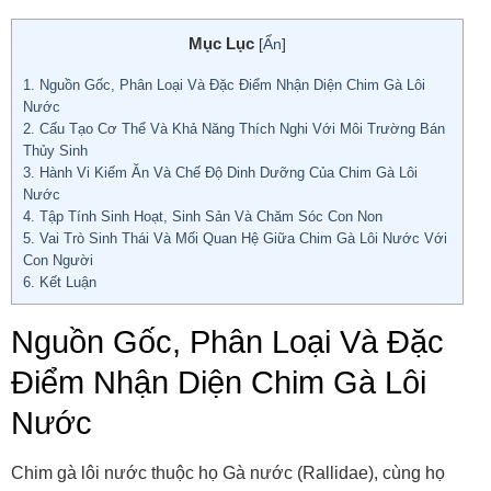
Mục Lục
[
Ẩn
]
1.
Nguồn Gốc, Phân Loại Và Đặc Điểm Nhận Diện Chim Gà Lôi
Nước
2.
Cấu Tạo Cơ Thể Và Khả Năng Thích Nghi Với Môi Trường Bán
Thủy Sinh
3.
Hành Vi Kiếm Ăn Và Chế Độ Dinh Dưỡng Của Chim Gà Lôi
Nước
4.
Tập Tính Sinh Hoạt, Sinh Sản Và Chăm Sóc Con Non
5.
Vai Trò Sinh Thái Và Mối Quan Hệ Giữa Chim Gà Lôi Nước Với
Con Người
6.
Kết Luận
Nguồn Gốc, Phân Loại Và Đặc
Điểm Nhận Diện Chim Gà Lôi
Nước
Chim gà lôi nước thuộc họ Gà nước (Rallidae), cùng họ