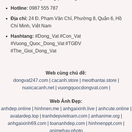
Hotline:
0987 555 787
Địa chỉ:
24 Đ. Phạm Văn Chí, Phường 8, Quận 6, Hồ
Chí Minh, Việt Nam
Hashtang:
#Dong_Vat #Con_Vat
#Vuong_Quoc_Dong_Vat #TGĐV
#The_Gioi_Dong_Vat
Web cùng chủ đề:
dongvat247.com
|
cacanh.store
|
meothantai.store
|
nuoicacanh.net
|
vuongquocdongvat.com
|
Web Ảnh Đẹp:
anhdep.online
|
hinhnen.me
|
anhgaixinh.live
|
anhcute.online
|
avatardep.top
|
tranhdepvietnam.com
|
anhanime.org
|
anhgaixinh69.com
|
toananhdep.com
|
hinhnenppt.com
|
animehay.photo