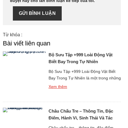
duyệt này cho lần bình luận kế tiếp của tôi.
GỬI BÌNH LUẬN
Từ khóa :
Bài viết liên quan
Bộ Sưu Tập +999 Loài Động Vật
Biết Bay Trong Tự Nhiên
Bộ Sưu Tập +999 Loài Động Vật Biết
Bay Trong Tự Nhiên là một trong những
nhóm động vật đặc biệt nhất trong thế
Xem thêm
giới tự nhiên, khi chúng có khả năng di
chuyển linh hoạt trong không gian ba
chiều. Khả năng bay không chỉ giúp
Châu Chấu Tre – Thông Tin, Đặc
động vật mở rộng phạm vi sinh tồn […]
Điểm, Hành Vi, Sinh Thái Và Tác
Động Đối Với Hệ Sinh Thái Rừng
Châu chấu tre – thông tin, đặc điểm,