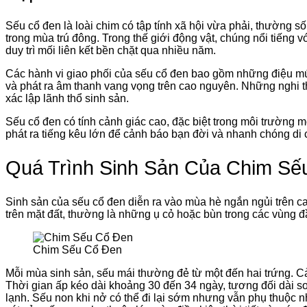
Sếu cổ đen là loài chim có tập tính xã hội vừa phải, thường 
trong mùa trú đông. Trong thế giới động vật, chúng nổi tiếng 
duy trì mối liên kết bền chặt qua nhiều năm.
Các hành vi giao phối của sếu cổ đen bao gồm những điệu múa
và phát ra âm thanh vang vọng trên cao nguyên. Những nghi 
xác lập lãnh thổ sinh sản.
Sếu cổ đen có tính cảnh giác cao, đặc biệt trong môi trường
phát ra tiếng kêu lớn để cảnh báo bạn đời và nhanh chóng di 
Quá Trình Sinh Sản Của Chim Sế
Sinh sản của sếu cổ đen diễn ra vào mùa hè ngắn ngủi trên cao
trên mặt đất, thường là những ụ cỏ hoặc bùn trong các vùng 
Chim Sếu Cổ Đen
Mỗi mùa sinh sản, sếu mái thường đẻ từ một đến hai trứng. Cả
Thời gian ấp kéo dài khoảng 30 đến 34 ngày, tương đối dài so
lạnh. Sếu non khi nở có thể đi lại sớm nhưng vẫn phụ thuộc nh