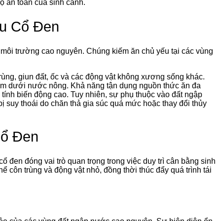
độ an toàn của sinh cảnh.
u Cổ Đen
ới môi trường cao nguyên. Chúng kiếm ăn chủ yếu tại các vùng
trùng, giun đất, ốc và các động vật không xương sống khác.
m dưới nước nông. Khả năng tận dụng nguồn thức ăn đa
ó tính biến động cao. Tuy nhiên, sự phụ thuộc vào đất ngập
ị suy thoái do chăn thả gia súc quá mức hoặc thay đổi thủy
Cổ Đen
ổ đen đóng vai trò quan trọng trong việc duy trì cân bằng sinh
 côn trùng và động vật nhỏ, đồng thời thúc đẩy quá trình tái