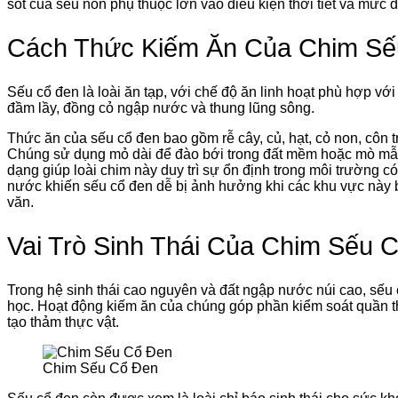
sót của sếu non phụ thuộc lớn vào điều kiện thời tiết và mức 
Cách Thức Kiếm Ăn Của Chim Sế
Sếu cổ đen là loài ăn tạp, với chế độ ăn linh hoạt phù hợp v
đầm lầy, đồng cỏ ngập nước và thung lũng sông.
Thức ăn của sếu cổ đen bao gồm rễ cây, củ, hạt, cỏ non, côn 
Chúng sử dụng mỏ dài để đào bới trong đất mềm hoặc mò mẫ
dạng giúp loài chim này duy trì sự ổn định trong môi trường c
nước khiến sếu cổ đen dễ bị ảnh hưởng khi các khu vực này b
văn.
Vai Trò Sinh Thái Của Chim Sếu 
Trong hệ sinh thái cao nguyên và đất ngập nước núi cao, sếu c
học. Hoạt động kiếm ăn của chúng góp phần kiểm soát quần thể
tạo thảm thực vật.
Chim Sếu Cổ Đen