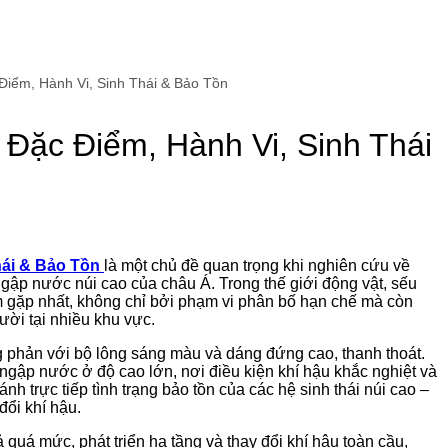
iểm, Hành Vi, Sinh Thái & Bảo Tồn
Đặc Điểm, Hành Vi, Sinh Thái
hái & Bảo Tồn
là một chủ đề quan trọng khi nghiên cứu về
gập nước núi cao của châu Á. Trong thế giới động vật, sếu
m gặp nhất, không chỉ bởi phạm vi phân bố hạn chế mà còn
ười tại nhiều khu vực.
g phản với bộ lông sáng màu và dáng đứng cao, thanh thoát.
 ngập nước ở độ cao lớn, nơi điều kiện khí hậu khắc nghiệt và
 trực tiếp tình trạng bảo tồn của các hệ sinh thái núi cao –
đổi khí hậu.
quá mức, phát triển hạ tầng và thay đổi khí hậu toàn cầu,