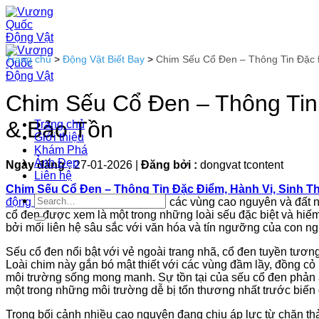
Bỏ
qua
nội
dung
Trang chủ
>
Động Vật Biết Bay
>
Chim Sếu Cổ Đen – Thông Tin Đặc Đ
Chim Sếu Cổ Đen – Thông Tin 
& Bảo Tồn
Trang chủ
Giới thiệu
Khám Phá
Ảnh Đẹp
Ngày đăng :
27-01-2026
|
Đăng bởi :
dongvat tcontent
Liên hệ
Chim Sếu Cổ Đen – Thông Tin Đặc Điểm, Hành Vi, Sinh T
động vật
hoang dã sinh sống tại các vùng cao nguyên và đất n
cổ đen được xem là một trong những loài sếu đặc biệt và hiế
bởi mối liên hệ sâu sắc với văn hóa và tín ngưỡng của con ng
Sếu cổ đen nổi bật với vẻ ngoài trang nhã, cổ đen tuyền tươn
Loài chim này gắn bó mật thiết với các vùng đầm lầy, đồng cỏ
môi trường sống mong manh. Sự tồn tại của sếu cổ đen phản ánh
một trong những môi trường dễ bị tổn thương nhất trước biến 
Trong bối cảnh nhiều cao nguyên đang chịu áp lực từ chăn thả 