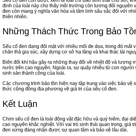
Sếu cổ đen còn được xem là loài chỉ báo sinh thái cho sức k
định của loài này cho thấy môi trường còn tương đối nguyên vẹn 
đen còn mang ý nghĩa văn hóa và tâm linh sâu sắc đối với nh
thiên nhiên.
Những Thách Thức Trong Bảo Tồ
Sếu cổ đen đang đối mặt với nhiều mối đe dọa, trong đó mất v
chăn thả gia súc, xây dựng cơ sở hạ tầng và khai thác tài ng
Biến đổi khí hậu gây ra những thay đổi về nhiệt độ và lượng
nước trên cao nguyên. Ngoài ra, sự quấy nhiễu từ con người 
sinh sản thành công của loài.
Các chương trình bảo tồn hiện nay tập trung vào việc bảo vệ
thức cộng đồng địa phương về giá trị của sếu cổ đen.
Kết Luận
Chim sếu cổ đen là loài động vật đặc hữu và quý hiếm, đại diệ
cao nguyên khắc nghiệt. Với vai trò sinh thái quan trọng, giá t
đen xứng đáng nhận được sự quan tâm và bảo vệ lâu dài.