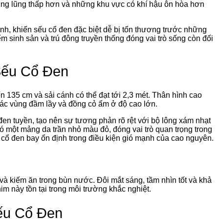
ung lũng thấp hơn và những khu vực có khí hậu ôn hòa hơn
h, khiến sếu cổ đen đặc biệt dễ bị tổn thương trước những
 sinh sản và trú đông truyền thống đóng vai trò sống còn đối
Sếu Cổ Đen
ến 135 cm và sải cánh có thể đạt tới 2,3 mét. Thân hình cao
các vùng đầm lầy và đồng cỏ ẩm ở độ cao lớn.
en tuyền, tạo nên sự tương phản rõ rệt với bộ lông xám nhạt
có một mảng da trần nhỏ màu đỏ, đóng vai trò quan trọng trong
u cổ đen bay ổn định trong điều kiện gió mạnh của cao nguyên.
 và kiếm ăn trong bùn nước. Đôi mắt sáng, tầm nhìn tốt và khả
im này tồn tại trong môi trường khắc nghiệt.
ếu Cổ Đen