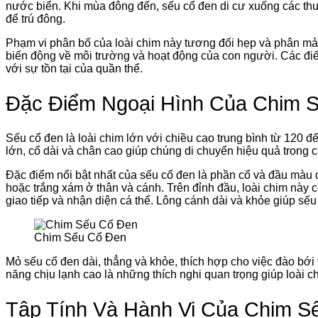
nước biển. Khi mùa đông đến, sếu cổ đen di cư xuống các th
để trú đông.
Phạm vi phân bố của loài chim này tương đối hẹp và phân mản
biến động về môi trường và hoạt động của con người. Các điểm
với sự tồn tại của quần thể.
Đặc Điểm Ngoại Hình Của Chim 
Sếu cổ đen là loài chim lớn với chiều cao trung bình từ 120 đ
lớn, cổ dài và chân cao giúp chúng di chuyển hiệu quả trong 
Đặc điểm nổi bật nhất của sếu cổ đen là phần cổ và đầu màu đ
hoặc trắng xám ở thân và cánh. Trên đỉnh đầu, loài chim này 
giao tiếp và nhận diện cá thể. Lông cánh dài và khỏe giúp sế
Chim Sếu Cổ Đen
Mỏ sếu cổ đen dài, thẳng và khỏe, thích hợp cho việc đào bới
năng chịu lạnh cao là những thích nghi quan trọng giúp loài ch
Tập Tính Và Hành Vi Của Chim S