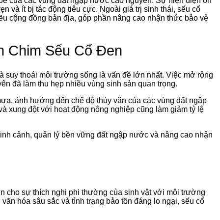
hỏe của các vùng đất ngập nước cao nguyên. Sự hiện diện ổn
và ít bị tác động tiêu cực. Ngoài giá trị sinh thái, sếu cổ
iều cộng đồng bản địa, góp phần nâng cao nhận thức bảo vệ
n Chim Sếu Cổ Đen
à suy thoái môi trường sống là vấn đề lớn nhất. Việc mở rộng
uyên đã làm thu hẹp nhiều vùng sinh sản quan trọng.
 mưa, ảnh hưởng đến chế độ thủy văn của các vùng đất ngập
và xung đột với hoạt động nông nghiệp cũng làm giảm tỷ lệ
 sinh cảnh, quản lý bền vững đất ngập nước và nâng cao nhận
n cho sự thích nghi phi thường của sinh vật với môi trường
rị văn hóa sâu sắc và tình trạng bảo tồn đáng lo ngại, sếu cổ