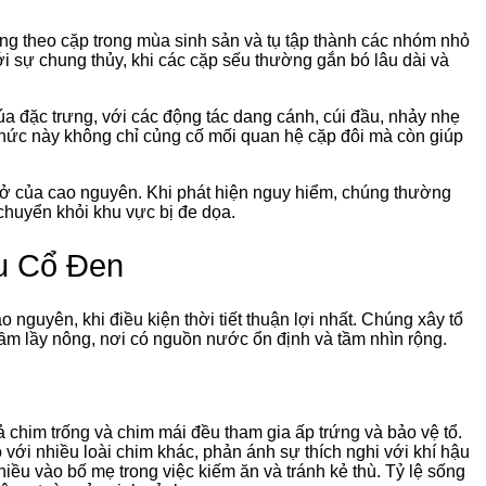
sống theo cặp trong mùa sinh sản và tụ tập thành các nhóm nhỏ
với sự chung thủy, khi các cặp sếu thường gắn bó lâu dài và
 đặc trưng, với các động tác dang cánh, cúi đầu, nhảy nhẹ
thức này không chỉ củng cố mối quan hệ cặp đôi mà còn giúp
 mở của cao nguyên. Khi phát hiện nguy hiểm, chúng thường
chuyển khỏi khu vực bị đe dọa.
u Cổ Đen
 nguyên, khi điều kiện thời tiết thuận lợi nhất. Chúng xây tổ
đầm lầy nông, nơi có nguồn nước ổn định và tầm nhìn rộng.
 chim trống và chim mái đều tham gia ấp trứng và bảo vệ tổ.
 với nhiều loài chim khác, phản ánh sự thích nghi với khí hậu
iều vào bố mẹ trong việc kiếm ăn và tránh kẻ thù. Tỷ lệ sống