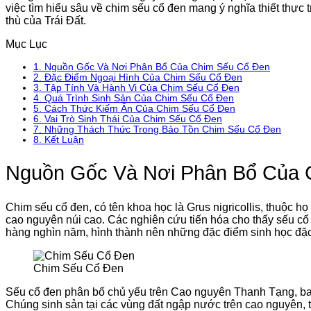
việc tìm hiểu sâu về chim sếu cổ đen mang ý nghĩa thiết thực 
thù của Trái Đất.
Mục Lục
1.
Nguồn Gốc Và Nơi Phân Bổ Của Chim Sếu Cổ Đen
2.
Đặc Điểm Ngoại Hình Của Chim Sếu Cổ Đen
3.
Tập Tính Và Hành Vi Của Chim Sếu Cổ Đen
4.
Quá Trình Sinh Sản Của Chim Sếu Cổ Đen
5.
Cách Thức Kiếm Ăn Của Chim Sếu Cổ Đen
6.
Vai Trò Sinh Thái Của Chim Sếu Cổ Đen
7.
Những Thách Thức Trong Bảo Tồn Chim Sếu Cổ Đen
8.
Kết Luận
Nguồn Gốc Và Nơi Phân Bổ Của 
Chim sếu cổ đen, có tên khoa học là Grus nigricollis, thuộc h
cao nguyên núi cao. Các nghiên cứu tiến hóa cho thấy sếu cổ 
hàng nghìn năm, hình thành nên những đặc điểm sinh học đặc 
Chim Sếu Cổ Đen
Sếu cổ đen phân bố chủ yếu trên Cao nguyên Thanh Tạng, ba
Chúng sinh sản tại các vùng đất ngập nước trên cao nguyên,