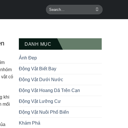
ên
DANH MỤC
Ảnh Đẹp
tìm
Động Vật Biết Bay
à nhóm
 vật có
Động Vật Dưới Nước
Động Vật Hoang Dã Trên Cạn
g khi
Động Vật Lưỡng Cư
n mối
Động Vật Nuôi Phổ Biến
Khám Phá
của