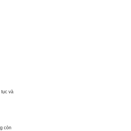
 tục và
ng còn