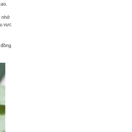
cao.
i nhớ
hu vực
, đồng