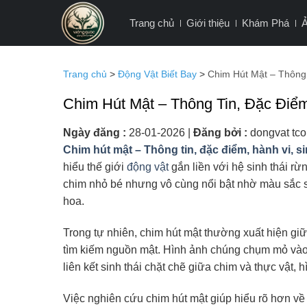
Bỏ
Trang chủ
Giới thiệu
Khám Phá
qua
nội
dung
Trang chủ
>
Động Vật Biết Bay
>
Chim Hút Mật – Thông 
Chim Hút Mật – Thông Tin, Đặc Điểm
Ngày đăng :
28-01-2026
|
Đăng bởi :
dongvat tco
Chim hút mật – Thông tin, đặc điểm, hành vi, sin
hiểu thế giới
động vật
gắn liền với hệ sinh thái rừ
chim nhỏ bé nhưng vô cùng nổi bật nhờ màu sắc sặ
hoa.
Trong tự nhiên, chim hút mật thường xuất hiện gi
tìm kiếm nguồn mật. Hình ảnh chúng chụm mỏ vào 
liên kết sinh thái chặt chẽ giữa chim và thực vật, 
Việc nghiên cứu chim hút mật giúp hiểu rõ hơn về 