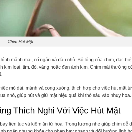
Chim Hút Mật
n hình mảnh mai, cổ ngắn và đầu nhỏ. Bộ lông của chim, đặc biệt
h kim loại, tím, đỏ, vàng hoặc đen ánh kim. Chim mái thường 
ổ.
hiếc mỏ dài, mảnh và cong xuống, thích hợp cho việc hút mật từ
tua nhỏ, giúp hút và giữ mật hiệu quả khi thò sâu vào nhụy hoa.
g Thích Nghi Với Việc Hút Mật
bay liên tục và kiếm ăn từ hoa. Trọng lượng nhẹ giúp chim dễ 
ánh ngắn nhưng khỏe cho phép bay nhanh và đổi hướng linh ho