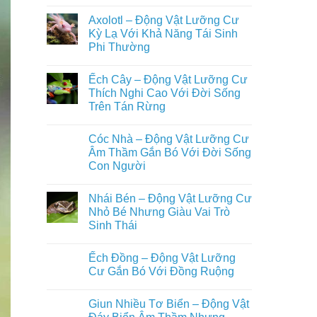
Trên
Không
Loài
Cạn
có
Động
Axolotl – Động Vật Lưỡng Cư
Đầy
bình
Vật
Đủ
luận
Kỳ Lạ Với Khả Năng Tái Sinh
Nuôi
ở
Nhất
Phổ
Phi Thường
Ếch
Biến
Giun
Trong
Không
–
Đời
có
Động
Ếch Cây – Động Vật Lưỡng Cư
Sống
bình
Vật
Con
luận
Thích Nghi Cao Với Đời Sống
Lưỡng
ở
Người
Cư
Trên Tán Rừng
Axolotl
Bí
–
Ẩn
Không
Động
Sống
có
Vật
Cóc Nhà – Động Vật Lưỡng Cư
Ẩn
bình
Lưỡng
Mình
luận
Âm Thầm Gắn Bó Với Đời Sống
Cư
ở
Dưới
Kỳ
Con Người
Ếch
Lòng
Lạ
Cây
Đất
Với
Không
–
Khả
có
Động
Nhái Bén – Động Vật Lưỡng Cư
Năng
bình
Vật
Tái
luận
Nhỏ Bé Nhưng Giàu Vai Trò
Lưỡng
ở
Sinh
Cư
Sinh Thái
Cóc
Phi
Thích
Nhà
Thường
Nghi
Không
–
Cao
có
Động
Ếch Đồng – Động Vật Lưỡng
Với
bình
Vật
Đời
luận
Cư Gắn Bó Với Đồng Ruộng
Lưỡng
ở
Sống
Cư
Nhái
Trên
Không
Âm
Bén
Tán
có
Thầm
Giun Nhiều Tơ Biển – Động Vật
–
Rừng
bình
Gắn
Động
luận