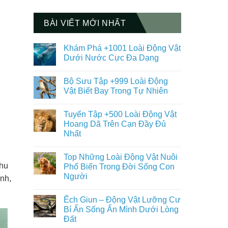
BÀI VIẾT MỚI NHẤT
Khám Phá +1001 Loài Động Vật
Dưới Nước Cực Đa Dạng
Không
có
Bộ Sưu Tập +999 Loài Động
bình
luận
Vật Biết Bay Trong Tự Nhiên
ở
Khám
Không
Phá
có
Tuyển Tập +500 Loài Động Vật
+1001
bình
Loài
luận
Hoang Dã Trên Cạn Đầy Đủ
Động
ở
Nhất
Vật
Bộ
Dưới
Sưu
Không
Nước
Tập
có
Cực
+999
Top Những Loài Động Vật Nuôi
bình
Đa
Loài
luận
khu
Phổ Biến Trong Đời Sống Con
Dạng
Động
ở
Vật
Người
Tuyển
nh,
Biết
Tập
Bay
Không
+500
Trong
có
Loài
Ếch Giun – Động Vật Lưỡng Cư
Tự
bình
Động
Nhiên
luận
Bí Ẩn Sống Ẩn Mình Dưới Lòng
Vật
ở
Hoang
Đất
Top
Dã
Những