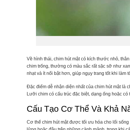
Về hình thái, chim hút mật có kích thước nhỏ, thâ
chim trống, thường có màu sắc rất sặc sỡ như xan
nhạt và ít nổi bật hơn, giúp ngụy trang tốt khi làm t
Đặc điểm dễ nhận diện nhất của chim hút mật là c
Lưỡi chim có cấu trúc đặc biệt, dạng ống hoặc có 
Cấu Tạo Cơ Thể Và Khả Năn
Cơ thể chim hút mật được tối ưu hóa cho lối sống 
lửng hoặc đậu trên những cành mảnh, trong khi c