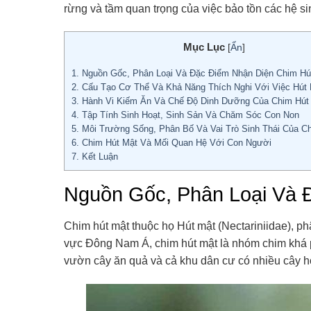
rừng và tầm quan trọng của việc bảo tồn các hệ si
Mục Lục
[
Ẩn
]
1.
Nguồn Gốc, Phân Loại Và Đặc Điểm Nhận Diện Chim Hú
2.
Cấu Tạo Cơ Thể Và Khả Năng Thích Nghi Với Việc Hút
3.
Hành Vi Kiếm Ăn Và Chế Độ Dinh Dưỡng Của Chim Hút
4.
Tập Tính Sinh Hoạt, Sinh Sản Và Chăm Sóc Con Non
5.
Môi Trường Sống, Phân Bố Và Vai Trò Sinh Thái Của C
6.
Chim Hút Mật Và Mối Quan Hệ Với Con Người
7.
Kết Luận
Nguồn Gốc, Phân Loại Và 
Chim hút mật thuộc họ Hút mật (Nectariniidae), p
vực Đông Nam Á, chim hút mật là nhóm chim khá p
vườn cây ăn quả và cả khu dân cư có nhiều cây h