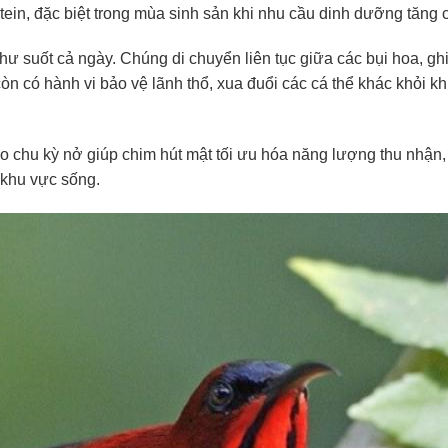
tein, đặc biệt trong mùa sinh sản khi nhu cầu dinh dưỡng tăng 
hư suốt cả ngày. Chúng di chuyển liên tục giữa các bụi hoa, gh
còn có hành vi bảo vệ lãnh thổ, xua đuổi các cá thể khác khỏi k
o chu kỳ nở giúp chim hút mật tối ưu hóa năng lượng thu nhận
g khu vực sống.