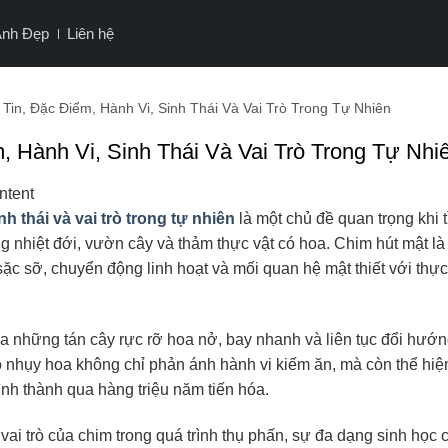
Ảnh Đẹp
Liên hệ
Tin, Đặc Điểm, Hành Vi, Sinh Thái Và Vai Trò Trong Tự Nhiên
, Hành Vi, Sinh Thái Và Vai Trò Trong Tự Nhi
ntent
h thái và vai trò trong tự nhiên
là một chủ đề quan trọng khi 
ng nhiệt đới, vườn cây và thảm thực vật có hoa. Chim hút mật l
c sỡ, chuyển động linh hoạt và mối quan hệ mật thiết với thực
ữa những tán cây rực rỡ hoa nở, bay nhanh và liên tục đổi hướn
nhụy hoa không chỉ phản ánh hành vi kiếm ăn, mà còn thể hiệ
hình thành qua hàng triệu năm tiến hóa.
vai trò của chim trong quá trình thụ phấn, sự đa dạng sinh học 